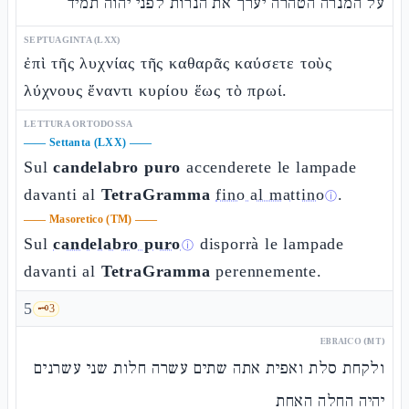
על המנרה הטהרה יערך את הנרות לפני יהוה תמיד
SEPTUAGINTA (LXX)
ἐπὶ τῆς λυχνίας τῆς καθαρᾶς καύσετε τοὺς
λύχνους ἔναντι κυρίου ἕως τὸ πρωί.
LETTURA ORTODOSSA
——
Settanta (LXX)
——
Sul
candelabro puro
accenderete le lampade
davanti al
TetraGramma
fino al mattino
.
ⓘ
——
Masoretico (TM)
——
Sul
candelabro puro
disporrà le lampade
ⓘ
davanti al
TetraGramma
perennemente.
5
🗝️
3
EBRAICO (MT)
ולקחת סלת ואפית אתה שתים עשרה חלות שני עשרנים
יהיה החלה האחת