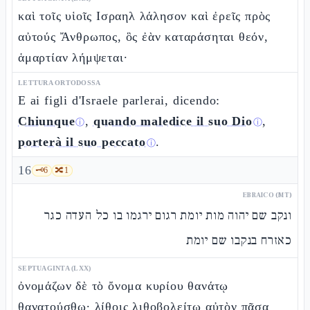
καὶ τοῖς υἱοῖς Ισραηλ λάλησον καὶ ἐρεῖς πρὸς
αὐτούς Ἄνθρωπος, ὃς ἐὰν καταράσηται θεόν,
ἁμαρτίαν λήμψεται·
LETTURA ORTODOSSA
E ai figli d'Israele parlerai, dicendo:
Chiunque
,
quando maledice il suo Dio
,
ⓘ
ⓘ
porterà il suo peccato
.
ⓘ
16
🗝️
6
🔀
1
EBRAICO (MT)
ונקב שם יהוה מות יומת רגום ירגמו בו כל העדה כגר
כאזרח בנקבו שם יומת
SEPTUAGINTA (LXX)
ὀνομάζων δὲ τὸ ὄνομα κυρίου θανάτῳ
θανατούσθω· λίθοις λιθοβολείτω αὐτὸν πᾶσα