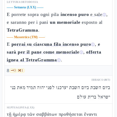
LETTURA ORTODOSSA
——
Settanta (LXX)
——
E porrete sopra ogni pila
incenso puro
e sale
,
ⓘ
e saranno per i pani
un memoriale
esposto al
TetraGramma
.
——
Masoretico (TM)
——
E
porrai su ciascuna fila incenso puro
,
e
ⓘ
sarà per il pane come memoriale
,
offerta
ⓘ
ignea al TetraGramma
.
ⓘ
8
🗝️
3
🔀
1
EBRAICO (MT)
ביום השבת ביום השבת יערכנו לפני יהוה תמיד מאת בני
ישראל ברית עולם
SEPTUAGINTA (LXX)
τῇ ἡμέρᾳ τῶν σαββάτων προθήσεται ἔναντι