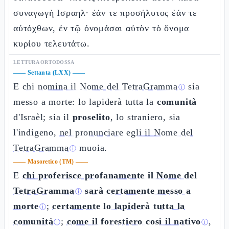
συναγωγὴ Ισραηλ· ἐάν τε προσήλυτος ἐάν τε
αὐτόχθων, ἐν τῷ ὀνομάσαι αὐτὸν τὸ ὄνομα
κυρίου τελευτάτω.
LETTURA ORTODOSSA
——
Settanta (LXX)
——
E
chi nomina il Nome del TetraGramma
sia
ⓘ
messo a morte: lo lapiderà tutta la
comunità
d'Israèl; sia il
proselito
, lo straniero, sia
l'indigeno,
nel pronunciare egli il Nome del
TetraGramma
muoia.
ⓘ
——
Masoretico (TM)
——
E
chi proferisce profanamente il Nome del
TetraGramma
sarà certamente messo a
ⓘ
morte
;
certamente lo lapiderà tutta la
ⓘ
comunità
;
come il forestiero così il nativo
,
ⓘ
ⓘ