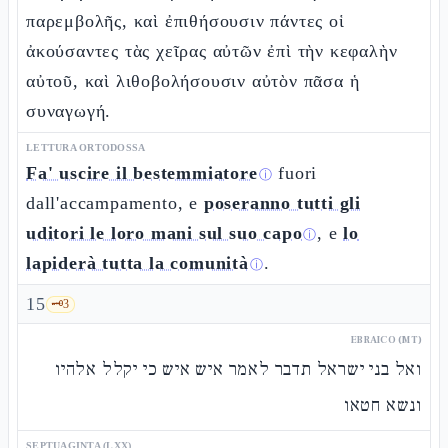
παρεμβολῆς, καὶ ἐπιθήσουσιν πάντες οἱ
ἀκούσαντες τὰς χεῖρας αὐτῶν ἐπὶ τὴν κεφαλὴν
αὐτοῦ, καὶ λιθοβολήσουσιν αὐτὸν πᾶσα ἡ
συναγωγή.
LETTURA ORTODOSSA
Fa' uscire il bestemmiatore
fuori
ⓘ
dall'accampamento, e
poseranno tutti gli
uditori le loro mani sul suo capo
, e
lo
ⓘ
lapiderà tutta la comunità
.
ⓘ
15
🗝️
3
EBRAICO (MT)
ואל בני ישראל תדבר לאמר איש איש כי יקלל אלהיו
ונשא חטאו
SEPTUAGINTA (LXX)