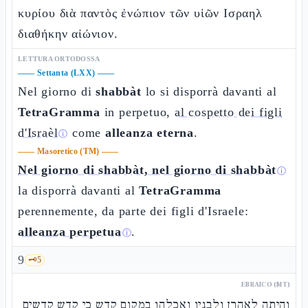
κυρίου διὰ παντὸς ἐνώπιον τῶν υἱῶν Ισραηλ
διαθήκην αἰώνιον.
LETTURA ORTODOSSA
——
Settanta (LXX)
——
Nel giorno di
shabbàt
lo si disporrà davanti al
TetraGramma
in perpetuo,
al cospetto dei figli
d'Israèl
come
alleanza eterna
.
ⓘ
——
Masoretico (TM)
——
Nel giorno di shabbàt, nel giorno di shabbàt
ⓘ
la disporrà davanti al
TetraGramma
perennemente, da parte dei figli d'Israele:
alleanza perpetua
.
ⓘ
9
🗝️
5
EBRAICO (MT)
והיתה לאהרן ולבניו ואכלהו במקום קדש כי קדש קדשים