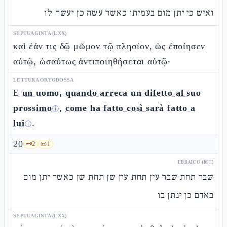
ואיש כי יתן מום בעמיתו כאשר עשה כן יעשה לו
SEPTUAGINTA (LXX)
καὶ ἐάν τις δῷ μῶμον τῷ πλησίον, ὡς ἐποίησεν
αὐτῷ, ὡσαύτως ἀντιποιηθήσεται αὐτῷ·
LETTURA ORTODOSSA
E
un uomo, quando arreca un difetto al suo
prossimo
,
come ha fatto così sarà fatto a
ⓘ
lui
.
ⓘ
20
🗝️
2
📜
1
EBRAICO (MT)
שבר תחת שבר עין תחת עין שן תחת שן כאשר יתן מום
באדם כן ינתן בו
SEPTUAGINTA (LXX)