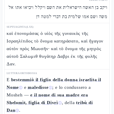
ויקב בן האשה הישראלית את השם ויקלל ויביאו אתו אל
משה ושם אמו שלמית בת דברי למטה דן
SEPTUAGINTA (LXX)
καὶ ἐπονομάσας ὁ υἱὸς τῆς γυναικὸς τῆς
Ισραηλίτιδος τὸ ὄνομα κατηράσατο, καὶ ἤγαγον
αὐτὸν πρὸς Μωυσῆν· καὶ τὸ ὄνομα τῆς μητρὸς
αὐτοῦ Σαλωμιθ θυγάτηρ Δαβρι ἐκ τῆς φυλῆς
Δαν.
LETTURA ORTODOSSA
E
bestemmiò il figlio della donna israelita il
Nome
e
maledisse
; e lo condussero a
ⓘ
ⓘ
Mosheh —
e il nome di sua madre era
Shelomìt, figlia di Divrì
, della
tribù di
ⓘ
Dan
.
ⓘ