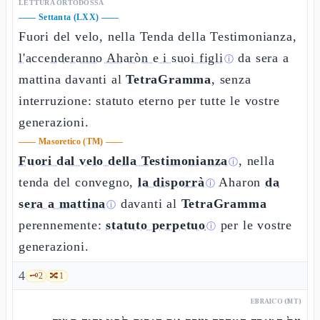
LETTURA ORTODOSSA
——
Settanta (LXX)
——
Fuori del velo, nella Tenda della Testimonianza,
l'accenderanno Aharòn e i suoi figli
da sera a
ⓘ
mattina davanti al
TetraGramma
, senza
interruzione: statuto eterno per tutte le vostre
generazioni.
——
Masoretico (TM)
——
Fuori dal velo della Testimonianza
, nella
ⓘ
tenda del convegno,
la disporrà
Aharon
da
ⓘ
sera a mattina
davanti al
TetraGramma
ⓘ
perennemente:
statuto perpetuo
per le vostre
ⓘ
generazioni.
4
🗝️
2
🔀
1
EBRAICO (MT)