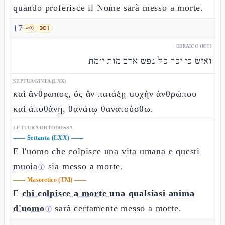
quando proferisce il Nome sarà messo a morte.
17
🗝️
2
🔀
1
EBRAICO (MT)
ואיש כי יכה כל נפש אדם מות יומת
SEPTUAGINTA (LXX)
καὶ ἄνθρωπος, ὃς ἂν πατάξῃ ψυχὴν ἀνθρώπου
καὶ ἀποθάνῃ, θανάτῳ θανατούσθω.
LETTURA ORTODOSSA
——
Settanta (LXX)
——
E l'uomo che colpisce una vita umana
e questi
muoia
sia messo a morte.
ⓘ
——
Masoretico (TM)
——
E
chi colpisce a morte una qualsiasi anima
d'uomo
sarà certamente messo a morte.
ⓘ