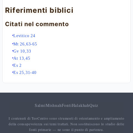
Riferimenti biblici
Citati nel commento
Levitico 24
Mt 26,63-65
Gv 10,33
At 13,45
Es 2
Es 25,31-40
Salmi
Mishnah
Fonti
Halakhah
Quiz
I contenuti di TeoCentro sono strumenti di orientamento e ampliamento
della consapevolezza sui temi trattati. Non sostituiscono lo studio delle
fonti primarie — ne sono il punto di partenza.