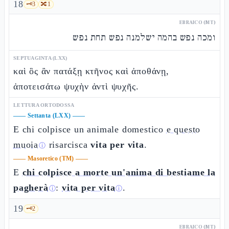
18
🗝️
3
🔀
1
EBRAICO (MT)
ומכה נפש בהמה ישלמנה נפש תחת נפש
SEPTUAGINTA (LXX)
καὶ ὃς ἂν πατάξῃ κτῆνος καὶ ἀποθάνῃ,
ἀποτεισάτω ψυχὴν ἀντὶ ψυχῆς.
LETTURA ORTODOSSA
——
Settanta (LXX)
——
E chi colpisce un animale domestico
e questo
muoia
risarcisca
vita per vita
.
ⓘ
——
Masoretico (TM)
——
E
chi colpisce a morte un'anima di bestiame la
pagherà
:
vita per vita
.
ⓘ
ⓘ
19
🗝️
2
EBRAICO (MT)