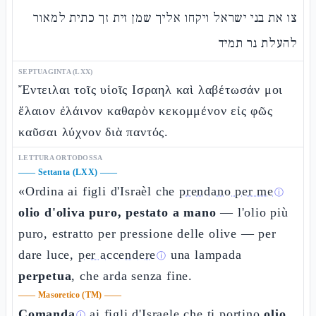
צו את בני ישראל ויקחו אליך שמן זית זך כתית למאור
להעלת נר תמיד
SEPTUAGINTA (LXX)
Ἔντειλαι τοῖς υἱοῖς Ισραηλ καὶ λαβέτωσάν μοι
ἔλαιον ἐλάινον καθαρὸν κεκομμένον εἰς φῶς
καῦσαι λύχνον διὰ παντός.
LETTURA ORTODOSSA
——
Settanta (LXX)
——
«Ordina ai figli d'Israèl che
prendano per me
ⓘ
olio d'oliva puro, pestato a mano
— l'olio più
puro, estratto per pressione delle olive — per
dare luce,
per accendere
una lampada
ⓘ
perpetua
, che arda senza fine.
——
Masoretico (TM)
——
Comanda
ai figli d'Israele che ti portino
olio
ⓘ