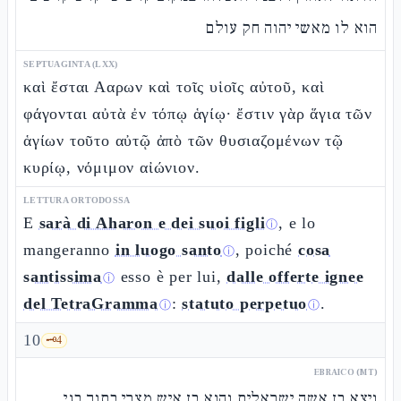
הוא לו מאשי יהוה חק עולם
SEPTUAGINTA (LXX)
καὶ ἔσται Ααρων καὶ τοῖς υἱοῖς αὐτοῦ, καὶ
φάγονται αὐτὰ ἐν τόπῳ ἁγίῳ· ἔστιν γὰρ ἅγια τῶν
ἁγίων τοῦτο αὐτῷ ἀπὸ τῶν θυσιαζομένων τῷ
κυρίῳ, νόμιμον αἰώνιον.
LETTURA ORTODOSSA
E
sarà di Aharon e dei suoi figli
, e lo
ⓘ
mangeranno
in luogo santo
, poiché
cosa
ⓘ
santissima
esso è per lui,
dalle offerte ignee
ⓘ
del TetraGramma
:
statuto perpetuo
.
ⓘ
ⓘ
10
🗝️
4
EBRAICO (MT)
ויצא בן אשה ישראלית והוא בן איש מצרי בתוך בני