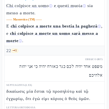
Chi colpisce un uomo
e questi muoia
sia
ⓘ
ⓘ
messo a morte.
——
Masoretico (TM)
——
E
chi colpisce a morte una bestia la pagherà
,
ⓘ
e
chi colpisce a morte un uomo sarà messo a
morte
.
ⓘ
22
🗝️
3
EBRAICO (MT)
משפט אחד יהיה לכם כגר כאזרח יהיה כי אני יהוה
אלהיכם
SEPTUAGINTA (LXX)
δικαίωσις μία ἔσται τῷ προσηλύτῳ καὶ τῷ
ἐγχωρίῳ, ὅτι ἐγώ εἰμι κύριος ὁ θεὸς ὑμῶν.
LETTURA ORTODOSSA