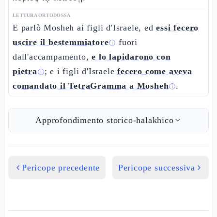
LETTURA ORTODOSSA
E parlò Mosheh ai figli d'Israele, ed
essi fecero
uscire il bestemmiatore
fuori
ⓘ
dall'accampamento,
e lo lapidarono con
pietra
; e i figli d'Israele
fecero come aveva
ⓘ
comandato il TetraGramma a Mosheh
.
ⓘ
Approfondimento storico-halakhico
Pericope precedente
Pericope successiva