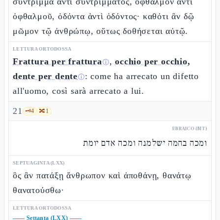
σύντριμμα ἀντὶ συντρίμματος, ὀφθαλμὸν ἀντὶ
ὀφθαλμοῦ, ὀδόντα ἀντὶ ὀδόντος· καθότι ἂν δῷ
μῶμον τῷ ἀνθρώπῳ, οὕτως δοθήσεται αὐτῷ.
LETTURA ORTODOSSA
Frattura per frattura
,
occhio per occhio,
ⓘ
dente per dente
: come ha arrecato un difetto
ⓘ
all'uomo, così sarà arrecato a lui.
21
🗝️
4
🔀
1
EBRAICO (MT)
ומכה בהמה ישלמנה ומכה אדם יומת
SEPTUAGINTA (LXX)
ὃς ἂν πατάξῃ ἄνθρωπον καὶ ἀποθάνῃ, θανάτῳ
θανατούσθω·
LETTURA ORTODOSSA
——
Settanta (LXX)
——