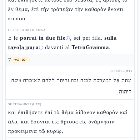
ἓν θέμα, ἐπὶ τὴν τράπεζαν τὴν καθαρὰν ἔναντι
κυρίου.
LETTURA ORTODOSSA
E le
porrai in due file
, sei per fila,
sulla
ⓘ
tavola pura
davanti al
TetraGramma
.
ⓘ
7
🗝️
4
🔀
1
EBRAICO (MT)
ונתת על המערכת לבנה זכה והיתה ללחם לאזכרה אשה
ליהוה
SEPTUAGINTA (LXX)
καὶ ἐπιθήσετε ἐπὶ τὸ θέμα λίβανον καθαρὸν καὶ
ἅλα, καὶ ἔσονται εἰς ἄρτους εἰς ἀνάμνησιν
προκείμενα τῷ κυρίῳ.