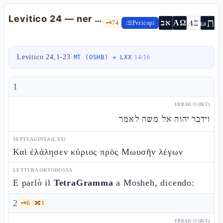
Levitico 24 — ner tamìd, lèchem ha-panìm, il bestemmiatore e "occhio per occhio"
ת
AZ
ω
אב
ΑΩ
🗝️
74
Pericopi
Levitico 24,1-23
·
·
MT (OSHB) + LXX
14
/
16
1
EBRAICO (MT)
וידבר יהוה אל משה לאמר
SEPTUAGINTA (LXX)
Καὶ ἐλάλησεν κύριος πρὸς Μωυσῆν λέγων
LETTURA ORTODOSSA
E parlò il
TetraGramma
a Mosheh, dicendo:
2
🗝️
6
🔀
1
EBRAICO (MT)