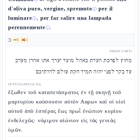
d'oliva puro, vergine, spremuto
per il
ⓘ
luminare
,
per far salire una lampada
ⓘ
perennemente
.
ⓘ
3
🗝️
5
🔀
1
EBRAICO (MT)
מחוץ לפרכת העדת באהל מועד יערך אתו אהרן מערב
עד בקר לפני יהוה תמיד חקת עולם לדרתיכם
SEPTUAGINTA (LXX)
ἔξωθεν τοῦ καταπετάσματος ἐν τῇ σκηνῇ τοῦ
μαρτυρίου καύσουσιν αὐτὸν Ααρων καὶ οἱ υἱοὶ
αὐτοῦ ἀπὸ ἑσπέρας ἕως πρωῒ ἐνώπιον κυρίου
ἐνδελεχῶς· νόμιμον αἰώνιον εἰς τὰς γενεὰς
ὑμῶν.