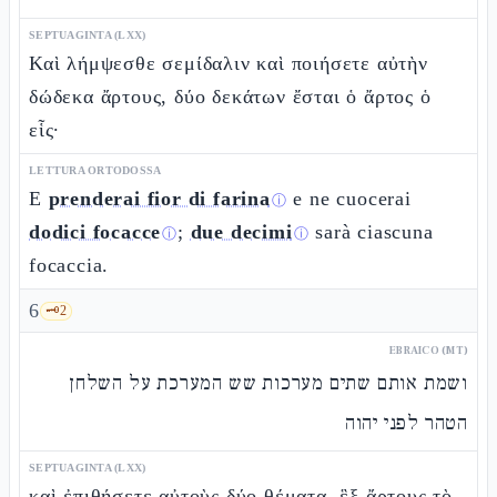
SEPTUAGINTA (LXX)
Καὶ λήμψεσθε σεμίδαλιν καὶ ποιήσετε αὐτὴν
δώδεκα ἄρτους, δύο δεκάτων ἔσται ὁ ἄρτος ὁ
εἷς·
LETTURA ORTODOSSA
E
prenderai fior di farina
e ne cuocerai
ⓘ
dodici focacce
;
due decimi
sarà ciascuna
ⓘ
ⓘ
focaccia.
6
🗝️
2
EBRAICO (MT)
ושמת אותם שתים מערכות שש המערכת על השלחן
הטהר לפני יהוה
SEPTUAGINTA (LXX)
καὶ ἐπιθήσετε αὐτοὺς δύο θέματα, ἓξ ἄρτους τὸ