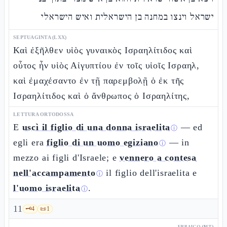
ישראל וינצו במחנה בן הישראלית ואיש הישראלי
SEPTUAGINTA (LXX)
Καὶ ἐξῆλθεν υἱὸς γυναικὸς Ισραηλίτιδος καὶ
οὗτος ἦν υἱὸς Αἰγυπτίου ἐν τοῖς υἱοῖς Ισραηλ,
καὶ ἐμαχέσαντο ἐν τῇ παρεμβολῇ ὁ ἐκ τῆς
Ισραηλίτιδος καὶ ὁ ἄνθρωπος ὁ Ισραηλίτης,
LETTURA ORTODOSSA
E
uscì il figlio di una donna israelita
— ed
ⓘ
egli era
figlio di un uomo egiziano
— in
ⓘ
mezzo ai figli d'Israele; e
vennero a contesa
nell'accampamento
il figlio dell'israelita e
ⓘ
l'uomo israelita
.
ⓘ
11
🗝️
4
📜
1
EBRAICO (MT)