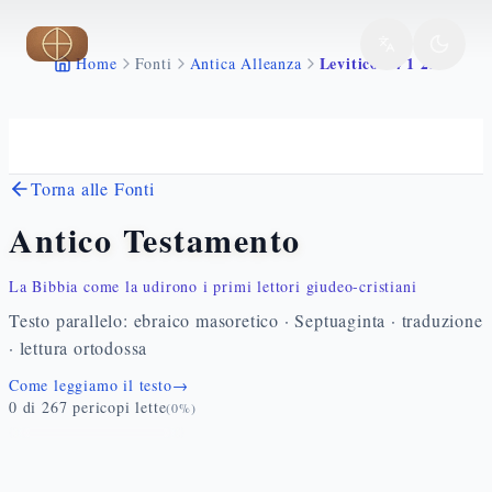
Vai al contenuto principale
Levitico 24 1 23
Home
Fonti
Antica Alleanza
Torna alle Fonti
Antico Testamento
La Bibbia come la udirono i primi lettori giudeo-cristiani
Testo parallelo: ebraico masoretico · Septuaginta · traduzione
· lettura ortodossa
Come leggiamo il testo
→
0
di
267
pericopi lette
(
0
%)