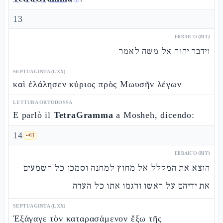
13
EBRAICO (MT)
וידבר יהוה אל משה לאמר
SEPTUAGINTA (LXX)
καὶ ἐλάλησεν κύριος πρὸς Μωυσῆν λέγων
LETTURA ORTODOSSA
E parlò il
TetraGramma
a Mosheh, dicendo:
14
🗝️
3
EBRAICO (MT)
הוצא את המקלל אל מחוץ למחנה וסמכו כל השמעים
את ידיהם על ראשו ורגמו אתו כל העדה
SEPTUAGINTA (LXX)
Ἐξάγαγε τὸν καταρασάμενον ἔξω τῆς