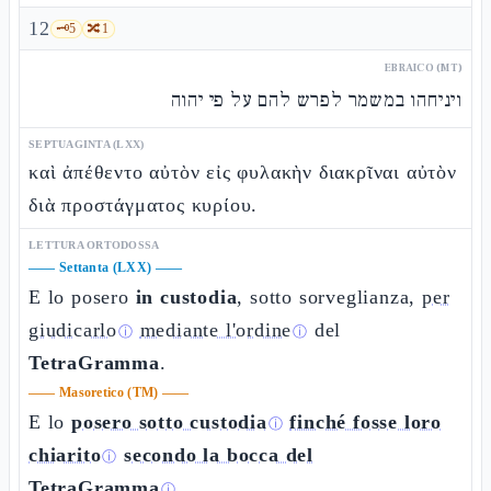
12
🗝️
5
🔀
1
EBRAICO (MT)
ויניחהו במשמר לפרש להם על פי יהוה
SEPTUAGINTA (LXX)
καὶ ἀπέθεντο αὐτὸν εἰς φυλακὴν διακρῖναι αὐτὸν
διὰ προστάγματος κυρίου.
LETTURA ORTODOSSA
——
Settanta (LXX)
——
E lo posero
in custodia
, sotto sorveglianza,
per
giudicarlo
mediante l'ordine
del
ⓘ
ⓘ
TetraGramma
.
——
Masoretico (TM)
——
E lo
posero sotto custodia
finché fosse loro
ⓘ
chiarito
secondo la bocca del
ⓘ
TetraGramma
.
ⓘ