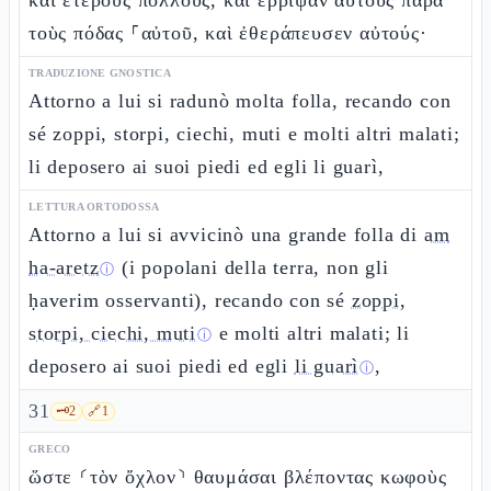
καὶ ἑτέρους πολλούς, καὶ ἔρριψαν αὐτοὺς παρὰ
τοὺς πόδας ⸀αὐτοῦ, καὶ ἐθεράπευσεν αὐτούς·
TRADUZIONE GNOSTICA
Attorno a lui si radunò molta folla, recando con
sé zoppi, storpi, ciechi, muti e molti altri malati;
li deposero ai suoi piedi ed egli li guarì,
LETTURA ORTODOSSA
Attorno a lui si avvicinò una grande folla di
am
ha-aretz
(i popolani della terra, non gli
ⓘ
ḥaverim osservanti), recando con sé
zoppi,
storpi, ciechi, muti
e molti altri malati; li
ⓘ
deposero ai suoi piedi ed egli
li guarì
,
ⓘ
31
🗝️
2
🔗
1
GRECO
ὥστε ⸂τὸν ὄχλον⸃ θαυμάσαι βλέποντας κωφοὺς