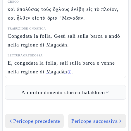
GRECO
καὶ ἀπολύσας τοὺς ὄχλους ἐνέβη εἰς τὸ πλοῖον,
καὶ ἦλθεν εἰς τὰ ὅρια ⸀Μαγαδάν.
TRADUZIONE GNOSTICA
Congedata la folla, Gesù salì sulla barca e andò
nella regione di Magadàn.
LETTURA ORTODOSSA
E, congedata la folla, salì sulla barca e venne
nella regione di
Magadàn
.
ⓘ
Approfondimento storico-halakhico
Pericope precedente
Pericope successiva