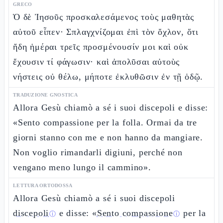
GRECO
Ὁ δὲ Ἰησοῦς προσκαλεσάμενος τοὺς μαθητὰς
αὐτοῦ εἶπεν· Σπλαγχνίζομαι ἐπὶ τὸν ὄχλον, ὅτι
ἤδη ἡμέραι τρεῖς προσμένουσίν μοι καὶ οὐκ
ἔχουσιν τί φάγωσιν· καὶ ἀπολῦσαι αὐτοὺς
νήστεις οὐ θέλω, μήποτε ἐκλυθῶσιν ἐν τῇ ὁδῷ.
TRADUZIONE GNOSTICA
Allora Gesù chiamò a sé i suoi discepoli e disse:
«Sento compassione per la folla. Ormai da tre
giorni stanno con me e non hanno da mangiare.
Non voglio rimandarli digiuni, perché non
vengano meno lungo il cammino».
LETTURA ORTODOSSA
Allora Gesù chiamò a sé i suoi discepoli
discepoli
e disse: «
Sento compassione
per la
ⓘ
ⓘ