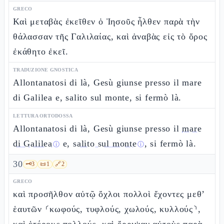
GRECO
Καὶ μεταβὰς ἐκεῖθεν ὁ Ἰησοῦς ἦλθεν παρὰ τὴν
θάλασσαν τῆς Γαλιλαίας, καὶ ἀναβὰς εἰς τὸ ὄρος
ἐκάθητο ἐκεῖ.
TRADUZIONE GNOSTICA
Allontanatosi di là, Gesù giunse presso il mare
di Galilea e, salito sul monte, si fermò là.
LETTURA ORTODOSSA
Allontanatosi di là, Gesù giunse presso il
mare
di Galilea
e,
salito sul monte
, si fermò là.
ⓘ
ⓘ
30
🗝️
3
📜
1
🔗
2
GRECO
καὶ προσῆλθον αὐτῷ ὄχλοι πολλοὶ ἔχοντες μεθ’
ἑαυτῶν ⸂κωφούς, τυφλούς, χωλούς, κυλλούς⸃,