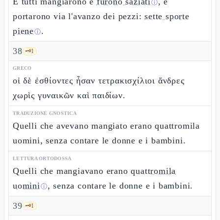
E tutti mangiarono e
furono saziati
, e
ⓘ
portarono via l'avanzo dei pezzi:
sette sporte
piene
.
ⓘ
38
🗝️
1
GRECO
οἱ δὲ ἐσθίοντες ἦσαν τετρακισχίλιοι ἄνδρες
χωρὶς γυναικῶν καὶ παιδίων.
TRADUZIONE GNOSTICA
Quelli che avevano mangiato erano quattromila
uomini, senza contare le donne e i bambini.
LETTURA ORTODOSSA
Quelli che mangiavano erano
quattromila
uomini
, senza contare le donne e i bambini.
ⓘ
39
🗝️
1