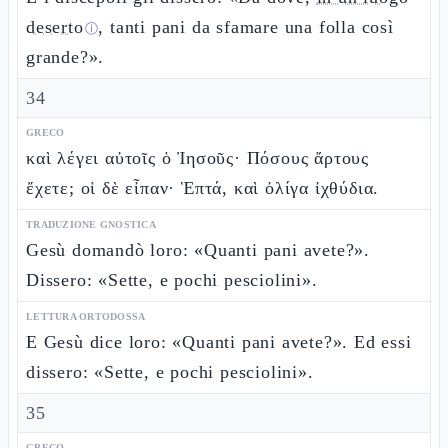
deserto
, tanti pani da sfamare una folla così
ⓘ
grande?».
34
GRECO
καὶ λέγει αὐτοῖς ὁ Ἰησοῦς· Πόσους ἄρτους
ἔχετε; οἱ δὲ εἶπαν· Ἑπτά, καὶ ὀλίγα ἰχθύδια.
TRADUZIONE GNOSTICA
Gesù domandò loro: «Quanti pani avete?».
Dissero: «Sette, e pochi pesciolini».
LETTURA ORTODOSSA
E Gesù dice loro: «Quanti pani avete?». Ed essi
dissero: «Sette, e pochi pesciolini».
35
GRECO