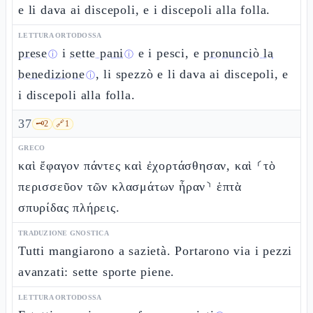
e li dava ai discepoli, e i discepoli alla folla.
LETTURA ORTODOSSA
prese
i
sette pani
e i pesci, e
pronunciò la
ⓘ
ⓘ
benedizione
, li spezzò e li dava ai discepoli, e
ⓘ
i discepoli alla folla.
37
🗝️
2
🔗
1
GRECO
καὶ ἔφαγον πάντες καὶ ἐχορτάσθησαν, καὶ ⸂τὸ
περισσεῦον τῶν κλασμάτων ἦραν⸃ ἑπτὰ
σπυρίδας πλήρεις.
TRADUZIONE GNOSTICA
Tutti mangiarono a sazietà. Portarono via i pezzi
avanzati: sette sporte piene.
LETTURA ORTODOSSA