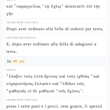
καὶ ⸀παραγγείλας ⸂τῷ ὄχλῳ⸃ ἀναπεσεῖν ἐπὶ τὴν
γῆν
TRADUZIONE GNOSTICA
Dopo aver ordinato alla folla di sedersi per terra,
LETTURA ORTODOSSA
E, dopo aver ordinato alla folla di adagiarsi a
terra,
36
🗝️
3
📜
2
GRECO
⸀ἔλαβεν τοὺς ἑπτὰ ἄρτους καὶ τοὺς ἰχθύας ⸀καὶ
εὐχαριστήσας ἔκλασεν καὶ ⸀ἐδίδου τοῖς
⸀μαθηταῖς οἱ δὲ μαθηταὶ ⸂τοῖς ὄχλοις⸃.
TRADUZIONE GNOSTICA
prese i sette pani e i pesci, rese grazie, li spezzò