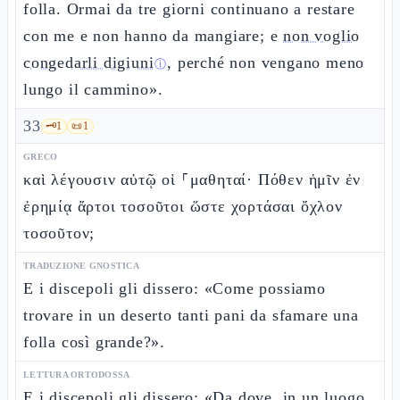
folla. Ormai da tre giorni continuano a restare
con me e non hanno da mangiare; e
non voglio
congedarli digiuni
, perché non vengano meno
ⓘ
lungo il cammino».
33
🗝️
1
📜
1
GRECO
καὶ λέγουσιν αὐτῷ οἱ ⸀μαθηταί· Πόθεν ἡμῖν ἐν
ἐρημίᾳ ἄρτοι τοσοῦτοι ὥστε χορτάσαι ὄχλον
τοσοῦτον;
TRADUZIONE GNOSTICA
E i discepoli gli dissero: «Come possiamo
trovare in un deserto tanti pani da sfamare una
folla così grande?».
LETTURA ORTODOSSA
E i discepoli gli dissero: «Da dove,
in un luogo