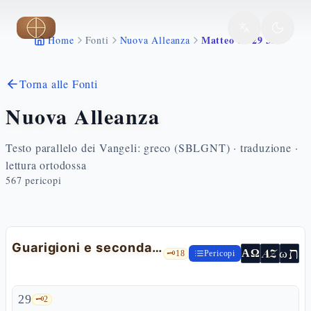
Vai al contenuto principale
Matteo 15 29 39
Home
Fonti
Nuova Alleanza
Torna alle Fonti
Nuova Alleanza
Testo parallelo dei Vangeli: greco (SBLGNT) · traduzione ·
lettura ortodossa
567
pericopi
Guarigioni e seconda moltiplicazione dei pani
ת
AZ
ω
ΑΩ
🗝️
18
Pericopi
29
🗝️
2