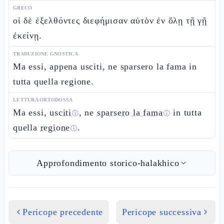
GRECO
οἱ δὲ ἐξελθόντες διεφήμισαν αὐτὸν ἐν ὅλῃ τῇ γῇ
ἐκείνῃ.
TRADUZIONE GNOSTICA
Ma essi, appena usciti, ne sparsero la fama in
tutta quella regione.
LETTURA ORTODOSSA
Ma essi,
usciti
, ne
sparsero la fama
in tutta
ⓘ
ⓘ
quella
regione
.
ⓘ
Approfondimento storico-halakhico
Pericope precedente
Pericope successiva