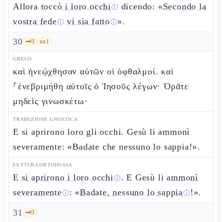
Allora
toccò i loro occhi
dicendo: «
Secondo la
ⓘ
vostra fede
vi sia fatto
».
ⓘ
ⓘ
30
🗝️
3
📜
1
GRECO
καὶ ἠνεῴχθησαν αὐτῶν οἱ ὀφθαλμοί. καὶ
⸀ἐνεβριμήθη αὐτοῖς ὁ Ἰησοῦς λέγων· Ὁρᾶτε
μηδεὶς γινωσκέτω·
TRADUZIONE GNOSTICA
E si aprirono loro gli occhi. Gesù li ammonì
severamente: «Badate che nessuno lo sappia!».
LETTURA ORTODOSSA
E
si aprirono i loro occhi
. E Gesù li
ammonì
ⓘ
severamente
: «
Badate, nessuno lo sappia
!».
ⓘ
ⓘ
31
🗝️
3