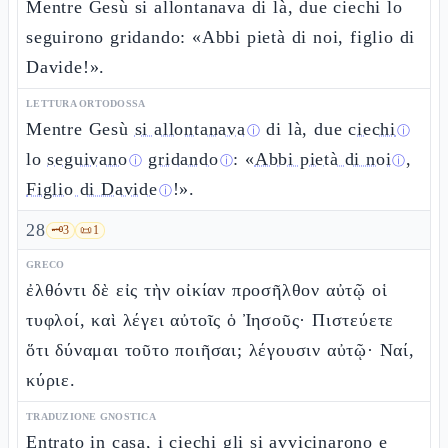
Mentre Gesù si allontanava di là, due ciechi lo
seguirono gridando: «Abbi pietà di noi, figlio di
Davide!».
LETTURA ORTODOSSA
Mentre Gesù
si allontanava
di là, due
ciechi
ⓘ
ⓘ
lo
seguivano
gridando
: «
Abbi pietà di noi
,
ⓘ
ⓘ
ⓘ
Figlio di Davide
!».
ⓘ
28
🗝️
3
📜
1
GRECO
ἐλθόντι δὲ εἰς τὴν οἰκίαν προσῆλθον αὐτῷ οἱ
τυφλοί, καὶ λέγει αὐτοῖς ὁ Ἰησοῦς· Πιστεύετε
ὅτι δύναμαι τοῦτο ποιῆσαι; λέγουσιν αὐτῷ· Ναί,
κύριε.
TRADUZIONE GNOSTICA
Entrato in casa, i ciechi gli si avvicinarono e