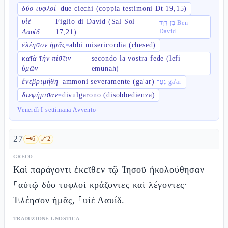
δύο τυφλοί
due ciechi (coppia testimoni Dt 19,15)
=
υἱὲ
Figlio di David (Sal Sol
בֶּן דָּוִד Ben
=
David
Δαυίδ
17,21)
ἐλέησον ἡμᾶς
abbi misericordia (chesed)
=
κατὰ τὴν πίστιν
secondo la vostra fede (lefi
=
ὑμῶν
emunah)
ἐνεβριμήθη
ammonì severamente (ga'ar)
=
גָּעַר ga'ar
διεφήμισαν
divulgarono (disobbedienza)
=
Venerdì I settimana Avvento
27
🗝️
6
🔗
2
GRECO
Καὶ παράγοντι ἐκεῖθεν τῷ Ἰησοῦ ἠκολούθησαν
⸀αὐτῷ δύο τυφλοὶ κράζοντες καὶ λέγοντες·
Ἐλέησον ἡμᾶς, ⸀υἱὲ Δαυίδ.
TRADUZIONE GNOSTICA