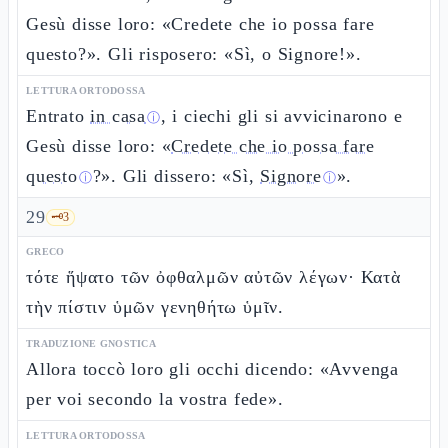
Gesù disse loro: «Credete che io possa fare
questo?». Gli risposero: «Sì, o Signore!».
LETTURA ORTODOSSA
Entrato
in casa
, i ciechi gli si avvicinarono e
ⓘ
Gesù disse loro: «
Credete che io possa fare
questo
?». Gli dissero: «Sì,
Signore
».
ⓘ
ⓘ
29
🗝️
3
GRECO
τότε ἥψατο τῶν ὀφθαλμῶν αὐτῶν λέγων· Κατὰ
τὴν πίστιν ὑμῶν γενηθήτω ὑμῖν.
TRADUZIONE GNOSTICA
Allora toccò loro gli occhi dicendo: «Avvenga
per voi secondo la vostra fede».
LETTURA ORTODOSSA