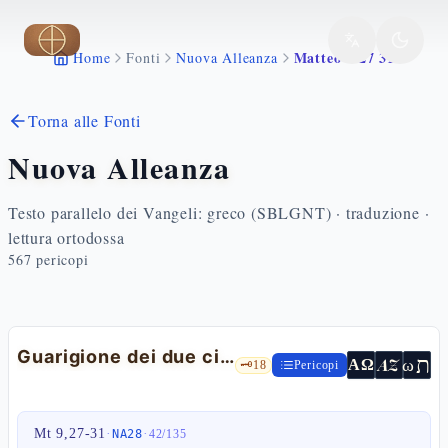
Vai al contenuto principale
Matteo 9 27 31
Home
Fonti
Nuova Alleanza
Torna alle Fonti
Nuova Alleanza
Testo parallelo dei Vangeli: greco (SBLGNT) · traduzione ·
lettura ortodossa
567
pericopi
Guarigione dei due ciechi
ת
AZ
ω
ΑΩ
🗝️
18
Pericopi
Mt 9,27-31
·
·
NA28
42
/
135