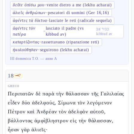
δεῦτε ὀπίσω μου
venite dietro a me (lekhu acharai)
=
ἁλιεῖς ἀνθρώπων
pescatori di uomini (Ger 16,16)
=
ἀφέντες τὰ δίκτυα
lasciate le reti (radicale sequela)
=
ἀφέντες τὸν
lasciato il padre (vs
כִּבּוּד אָב
=
kibbud av
πατέρα
kibbud av)
καταρτίζοντας
rassettavano (riparazione reti)
=
ἠκολούθησαν
seguirono (lekhu acharai)
=
III domenica T.O. — anno A
18
🗝️
7
GRECO
Περιπατῶν δὲ παρὰ τὴν θάλασσαν τῆς Γαλιλαίας
εἶδεν δύο ἀδελφούς, Σίμωνα τὸν λεγόμενον
Πέτρον καὶ Ἀνδρέαν τὸν ἀδελφὸν αὐτοῦ,
βάλλοντας ἀμφίβληστρον εἰς τὴν θάλασσαν,
ἦσαν γὰρ ἁλιεῖς·