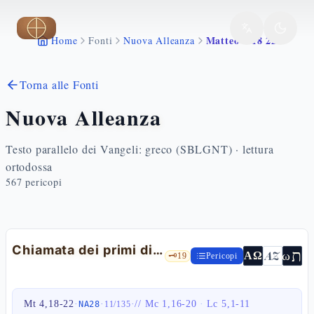
Vai al contenuto principale
Matteo 4 18 22
Home
Fonti
Nuova Alleanza
Torna alle Fonti
Nuova Alleanza
Testo parallelo dei Vangeli: greco (SBLGNT) · lettura
ortodossa
567
pericopi
Chiamata dei primi discepoli
ת
AZ
ω
ΑΩ
🗝️
19
Pericopi
Mt 4,18-22
·
·
·
//
Mc 1,16-20
·
Lc 5,1-11
NA28
11
/
135