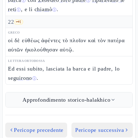
barca
con
Zebedeo loro padre
riparavano le
ⓘ
ⓘ
reti
, e li
chiamò
.
ⓘ
ⓘ
22
🗝️
1
GRECO
οἱ δὲ εὐθέως ἀφέντες τὸ πλοῖον καὶ τὸν πατέρα
αὐτῶν ἠκολούθησαν αὐτῷ.
LETTURA ORTODOSSA
Ed essi subito, lasciata la barca e il padre, lo
seguirono
.
ⓘ
Approfondimento storico-halakhico
Pericope precedente
Pericope successiva