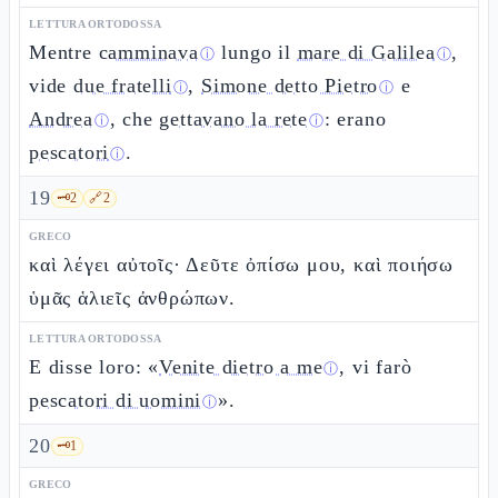
LETTURA ORTODOSSA
Mentre
camminava
lungo il
mare di Galilea
,
ⓘ
ⓘ
vide
due fratelli
,
Simone detto Pietro
e
ⓘ
ⓘ
Andrea
, che
gettavano la rete
: erano
ⓘ
ⓘ
pescatori
.
ⓘ
19
🗝️
2
🔗
2
GRECO
καὶ λέγει αὐτοῖς· Δεῦτε ὀπίσω μου, καὶ ποιήσω
ὑμᾶς ἁλιεῖς ἀνθρώπων.
LETTURA ORTODOSSA
E disse loro: «
Venite dietro a me
, vi farò
ⓘ
pescatori di uomini
».
ⓘ
20
🗝️
1
GRECO