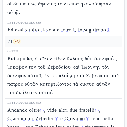
οἱ δὲ εὐθέως ἀφέντες τὰ δίκτυα ἠκολούθησαν
αὐτῷ.
LETTURA ORTODOSSA
Ed essi
subito, lasciate le reti, lo seguirono
.
ⓘ
21
🗝️
8
GRECO
Καὶ προβὰς ἐκεῖθεν εἶδεν ἄλλους δύο ἀδελφούς,
Ἰάκωβον τὸν τοῦ Ζεβεδαίου καὶ Ἰωάννην τὸν
ἀδελφὸν αὐτοῦ, ἐν τῷ πλοίῳ μετὰ Ζεβεδαίου τοῦ
πατρὸς αὐτῶν καταρτίζοντας τὰ δίκτυα αὐτῶν,
καὶ ἐκάλεσεν αὐτούς.
LETTURA ORTODOSSA
Andando oltre
, vide
altri due fratelli
,
ⓘ
ⓘ
Giacomo di Zebedeo
e
Giovanni
, che nella
ⓘ
ⓘ