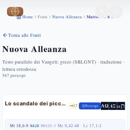
Vai al contenuto principale
Matteo 18 6 9
Home
Fonti
Nuova Alleanza
Torna alle Fonti
Nuova Alleanza
Testo parallelo dei Vangeli: greco (SBLGNT) · traduzione ·
lettura ortodossa
567
pericopi
Lo scandalo dei piccoli — Mt 18,6-9
ת
AZ
ω
ΑΩ
🗝️
17
Pericopi
Mt 18,6-9
·
·
·
//
Mc 9,42-48
·
Lc 17,1-2
NA28
90
/
135