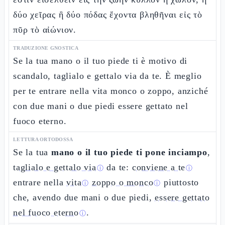
δύο χεῖρας ἢ δύο πόδας ἔχοντα βληθῆναι εἰς τὸ
πῦρ τὸ αἰώνιον.
TRADUZIONE GNOSTICA
Se la tua mano o il tuo piede ti è motivo di
scandalo, taglialo e gettalo via da te. È meglio
per te entrare nella vita monco o zoppo, anziché
con due mani o due piedi essere gettato nel
fuoco eterno.
LETTURA ORTODOSSA
Se la tua
mano o il tuo piede ti pone inciampo
,
taglialo e gettalo via
da te:
conviene a te
ⓘ
ⓘ
entrare nella
vita
zoppo o monco
piuttosto
ⓘ
ⓘ
che, avendo due mani o due piedi,
essere gettato
nel fuoco eterno
.
ⓘ