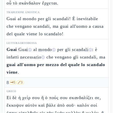
οὗ τὸ σκάνδαλον ἔρχεται.
TRADUZIONE GNOSTICA
Guai al mondo per gli scandali! È inevitabile
che vengano scandali, ma guai all'uomo a causa
del quale viene lo scandalo!
LETTURA ORTODOSSA
Guai
Guai
al
mondo
per gli
scandali
: è
ⓘ
ⓘ
ⓘ
infatti
necessario
che vengano gli scandali, ma
ⓘ
guai all'uomo per mezzo del quale lo scandalo
viene
.
8
🗝️
5
🔗
3
GRECO
Εἰ δὲ ἡ χείρ σου ἢ ὁ πούς σου σκανδαλίζει σε,
ἔκκοψον αὐτὸν καὶ βάλε ἀπὸ σοῦ· καλόν σοί
ἐστιν εἰσελθεῖν εἰς τὴν ζωὴν κυλλὸν ἢ χωλόν, ἢ