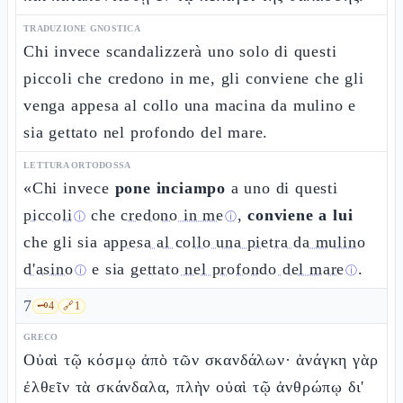
TRADUZIONE GNOSTICA
Chi invece scandalizzerà uno solo di questi
piccoli che credono in me, gli conviene che gli
venga appesa al collo una macina da mulino e
sia gettato nel profondo del mare.
LETTURA ORTODOSSA
«Chi invece
pone inciampo
a uno di questi
piccoli
che
credono in me
,
conviene a lui
ⓘ
ⓘ
che gli sia
appesa al collo una pietra da mulino
d'asino
e sia
gettato nel profondo del mare
.
ⓘ
ⓘ
7
🗝️
4
🔗
1
GRECO
Οὐαὶ τῷ κόσμῳ ἀπὸ τῶν σκανδάλων· ἀνάγκη γὰρ
ἐλθεῖν τὰ σκάνδαλα, πλὴν οὐαὶ τῷ ἀνθρώπῳ δι'