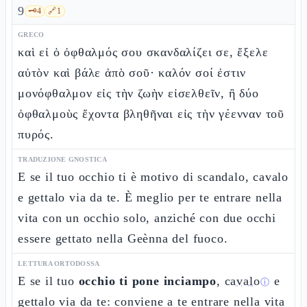
9
🗝️
4
🔗
1
GRECO
καὶ εἰ ὁ ὀφθαλμός σου σκανδαλίζει σε, ἔξελε
αὐτὸν καὶ βάλε ἀπὸ σοῦ· καλόν σοί ἐστιν
μονόφθαλμον εἰς τὴν ζωὴν εἰσελθεῖν, ἢ δύο
ὀφθαλμοὺς ἔχοντα βληθῆναι εἰς τὴν γέενναν τοῦ
πυρός.
TRADUZIONE GNOSTICA
E se il tuo occhio ti è motivo di scandalo, cavalo
e gettalo via da te. È meglio per te entrare nella
vita con un occhio solo, anziché con due occhi
essere gettato nella Geènna del fuoco.
LETTURA ORTODOSSA
E se il tuo
occhio ti pone inciampo
,
cavalo
e
ⓘ
gettalo via da te: conviene a te entrare nella vita