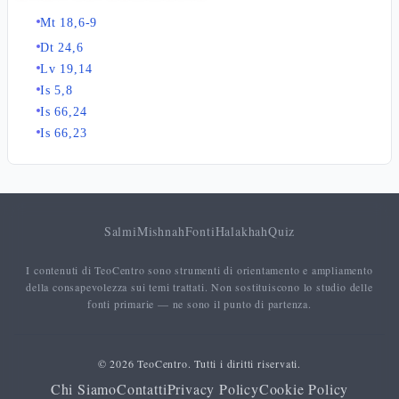
Mt 18,6-9
Dt 24,6
Lv 19,14
Is 5,8
Is 66,24
Is 66,23
Salmi
Mishnah
Fonti
Halakhah
Quiz
I contenuti di TeoCentro sono strumenti di orientamento e ampliamento
della consapevolezza sui temi trattati. Non sostituiscono lo studio delle
fonti primarie — ne sono il punto di partenza.
© 2026 TeoCentro. Tutti i diritti riservati.
Chi Siamo
Contatti
Privacy Policy
Cookie Policy