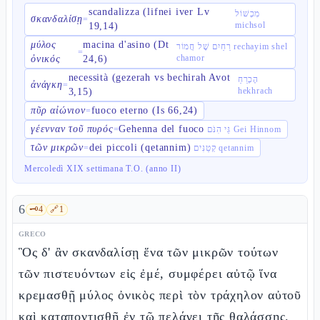
scandalizza (lifnei iver Lv
מִכְשׁוֹל
σκανδαλίσῃ
=
michsol
19,14)
μύλος
macina d'asino (Dt
רֵחַיִם שֶׁל חֲמוֹר rechayim shel
=
chamor
ὀνικός
24,6)
necessità (gezerah vs bechirah Avot
הֶכְרֵחַ
ἀνάγκη
=
hekhrach
3,15)
πῦρ αἰώνιον
fuoco eterno (Is 66,24)
=
γέενναν τοῦ πυρός
Gehenna del fuoco
=
גֵּי הִנֹּם Gei Hinnom
τῶν μικρῶν
dei piccoli (qetannim)
=
קְטַנִּים qetannim
Mercoledì XIX settimana T.O. (anno II)
6
🗝️
4
🔗
1
GRECO
Ὃς δ' ἂν σκανδαλίσῃ ἕνα τῶν μικρῶν τούτων
τῶν πιστευόντων εἰς ἐμέ, συμφέρει αὐτῷ ἵνα
κρεμασθῇ μύλος ὀνικὸς περὶ τὸν τράχηλον αὐτοῦ
καὶ καταποντισθῇ ἐν τῷ πελάγει τῆς θαλάσσης.