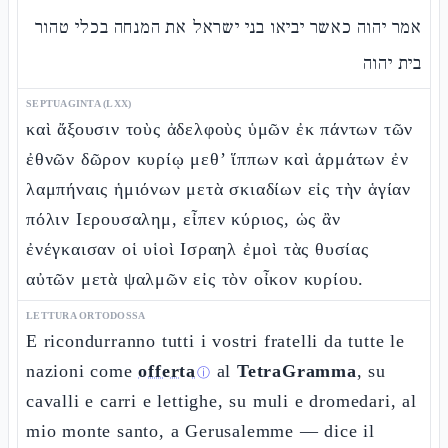
אמר יהוה כאשר יביאו בני ישראל את המנחה בכלי טהור
בית יהוה
SEPTUAGINTA (LXX)
καὶ ἄξουσιν τοὺς ἀδελφοὺς ὑμῶν ἐκ πάντων τῶν
ἐθνῶν δῶρον κυρίῳ μεθ’ ἵππων καὶ ἁρμάτων ἐν
λαμπήναις ἡμιόνων μετὰ σκιαδίων εἰς τὴν ἁγίαν
πόλιν Ιερουσαλημ, εἶπεν κύριος, ὡς ἂν
ἐνέγκαισαν οἱ υἱοὶ Ισραηλ ἐμοὶ τὰς θυσίας
αὐτῶν μετὰ ψαλμῶν εἰς τὸν οἶκον κυρίου.
LETTURA ORTODOSSA
E ricondurranno tutti i vostri fratelli da tutte le
nazioni come
offerta
al
TetraGramma
, su
ⓘ
cavalli e carri e lettighe, su muli e dromedari, al
mio monte santo, a Gerusalemme — dice il