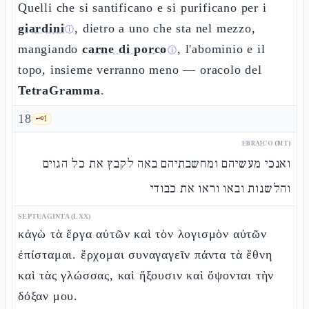
Quelli che si santificano e si purificano per i
giardini
, dietro a uno che sta nel mezzo,
ⓘ
mangiando
carne di porco
, l'abominio e il
ⓘ
topo, insieme verranno meno — oracolo del
TetraGramma
.
18
🗝️
1
EBRAICO (MT)
ואנכי מעשיהם ומחשבתיהם באה לקבץ את כל הגוים
והלשנות ובאו וראו את כבודי
SEPTUAGINTA (LXX)
κἀγὼ τὰ ἔργα αὐτῶν καὶ τὸν λογισμὸν αὐτῶν
ἐπίσταμαι. ἔρχομαι συναγαγεῖν πάντα τὰ ἔθνη
καὶ τὰς γλώσσας, καὶ ἥξουσιν καὶ ὄψονται τὴν
δόξαν μου.