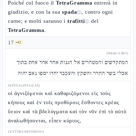
Poiché col fuoco il
TetraGramma
entrerà in
giudizio, e con la sua
spada
, contro ogni
ⓘ
carne; e molti saranno i
trafitti
del
ⓘ
TetraGramma
.
17
🗝️
2
EBRAICO (MT)
המתקדשים והמטהרים אל הגנות אחר אחד אחת בתוך
אכלי בשר החזיר והשקץ והעכבר יחדו יספו נאם יהוה
SEPTUAGINTA (LXX)
οἱ ἁγνιζόμενοι καὶ καθαριζόμενοι εἰς τοὺς
κήπους καὶ ἐν τοῖς προθύροις ἔσθοντες κρέας
ὕειον καὶ τὰ βδελύγματα καὶ τὸν νῦν ἐπὶ τὸ αὐτὸ
ἀναλωθήσονται, εἶπεν κύριος,
LETTURA ORTODOSSA