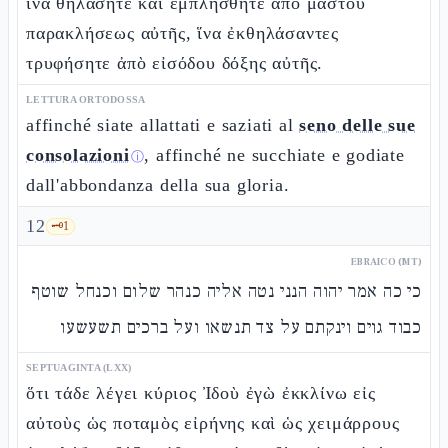
ἵνα θηλάσητε καὶ ἐμπλησθῆτε ἀπὸ μαστοῦ
παρακλήσεως αὐτῆς, ἵνα ἐκθηλάσαντες
τρυφήσητε ἀπὸ εἰσόδου δόξης αὐτῆς.
LETTURA ORTODOSSA
affinché siate allattati e saziati al
seno delle sue
consolazioni
, affinché ne succhiate e godiate
ⓘ
dall'abbondanza della sua gloria.
12
🗝️
1
EBRAICO (MT)
כי כה אמר יהוה הנני נטה אליה כנהר שלום וכנחל שוטף
כבוד גוים וינקתם על צד תנשאו ועל ברכים תשעשעו
SEPTUAGINTA (LXX)
ὅτι τάδε λέγει κύριος Ἰδοὺ ἐγὼ ἐκκλίνω εἰς
αὐτοὺς ὡς ποταμὸς εἰρήνης καὶ ὡς χειμάρρους