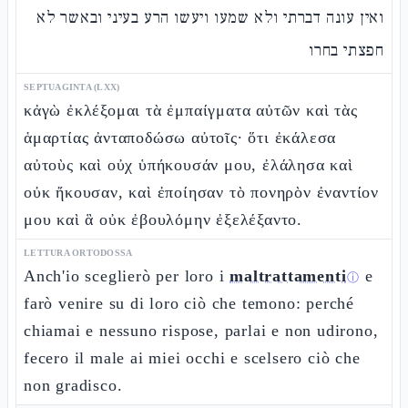
ואין עונה דברתי ולא שמעו ויעשו הרע בעיני ובאשר לא
חפצתי בחרו
SEPTUAGINTA (LXX)
κἀγὼ ἐκλέξομαι τὰ ἐμπαίγματα αὐτῶν καὶ τὰς
ἁμαρτίας ἀνταποδώσω αὐτοῖς· ὅτι ἐκάλεσα
αὐτοὺς καὶ οὐχ ὑπήκουσάν μου, ἐλάλησα καὶ
οὐκ ἤκουσαν, καὶ ἐποίησαν τὸ πονηρὸν ἐναντίον
μου καὶ ἃ οὐκ ἐβουλόμην ἐξελέξαντο.
LETTURA ORTODOSSA
Anch'io sceglierò per loro i
maltrattamenti
e
ⓘ
farò venire su di loro ciò che temono: perché
chiamai e nessuno rispose, parlai e non udirono,
fecero il male ai miei occhi e scelsero ciò che
non gradisco.