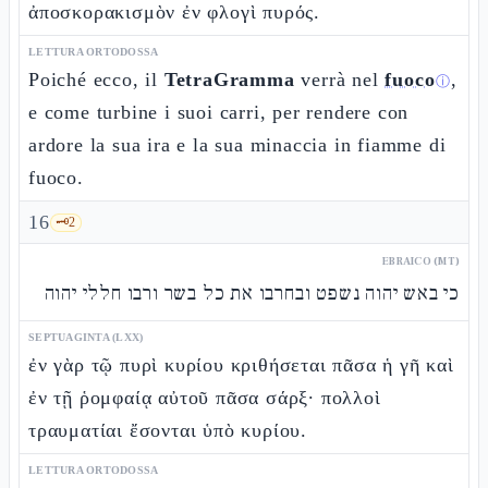
ἀποσκορακισμὸν ἐν φλογὶ πυρός.
LETTURA ORTODOSSA
Poiché ecco, il
TetraGramma
verrà nel
fuoco
,
ⓘ
e come turbine i suoi carri, per rendere con
ardore la sua ira e la sua minaccia in fiamme di
fuoco.
16
🗝️
2
EBRAICO (MT)
כי באש יהוה נשפט ובחרבו את כל בשר ורבו חללי יהוה
SEPTUAGINTA (LXX)
ἐν γὰρ τῷ πυρὶ κυρίου κριθήσεται πᾶσα ἡ γῆ καὶ
ἐν τῇ ῥομφαίᾳ αὐτοῦ πᾶσα σάρξ· πολλοὶ
τραυματίαι ἔσονται ὑπὸ κυρίου.
LETTURA ORTODOSSA