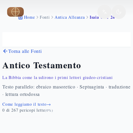
Vai al contenuto principale
Isaia 66 1 24
Home
Fonti
Antica Alleanza
Torna alle Fonti
Antico Testamento
La Bibbia come la udirono i primi lettori giudeo-cristiani
Testo parallelo: ebraico masoretico · Septuaginta · traduzione
· lettura ortodossa
Come leggiamo il testo
→
0
di
267
pericopi lette
(
0
%)