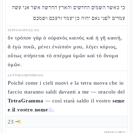
כי כאשר השמים החדשים והארץ החדשה אשר אני עשה
עמדים לפני נאם יהוה כן יעמד זרעכם ושמכם
SEPTUAGINTA (LXX)
ὃν τρόπον γὰρ ὁ οὐρανὸς καινὸς καὶ ἡ γῆ καινή,
ἃ ἐγὼ ποιῶ, μένει ἐνώπιόν μου, λέγει κύριος,
οὕτως στήσεται τὸ σπέρμα ὑμῶν καὶ τὸ ὄνομα
ὑμῶν.
LETTURA ORTODOSSA
Poiché come i cieli nuovi e la terra nuova che io
faccio staranno saldi davanti a me — oracolo del
TetraGramma
— così starà saldo il vostro
seme
e il vostro nome
.
ⓘ
23
🗝️
2
EBRAICO (MT)