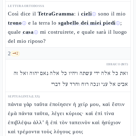
LETTURA ORTODOSSA
Così dice il
TetraGramma
: i
cieli
sono il mio
ⓘ
trono
e la terra lo
sgabello dei miei piedi
;
ⓘ
ⓘ
quale
casa
mi costruirete, e quale sarà il luogo
ⓘ
del mio riposo?
2
🗝️
2
EBRAICO (MT)
ואת כל אלה ידי עשתה ויהיו כל אלה נאם יהוה ואל זה
אביט אל עני ונכה רוח וחרד על דברי
SEPTUAGINTA (LXX)
πάντα γὰρ ταῦτα ἐποίησεν ἡ χείρ μου, καὶ ἔστιν
ἐμὰ πάντα ταῦτα, λέγει κύριος· καὶ ἐπὶ τίνα
ἐπιβλέψω ἀλλ’ ἢ ἐπὶ τὸν ταπεινὸν καὶ ἡσύχιον
καὶ τρέμοντα τοὺς λόγους μου;