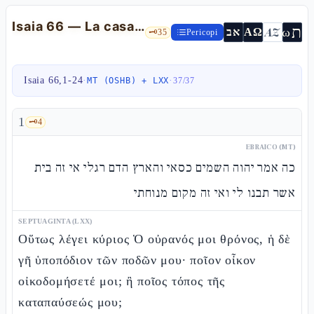
Isaia 66 — La casa del Nome, la consolazione materna e il giudizio finale
ת
AZ
ω
אב
ΑΩ
🗝️
35
Pericopi
Isaia 66,1-24
·
·
MT (OSHB) + LXX
37
/
37
1
🗝️
4
EBRAICO (MT)
כה אמר יהוה השמים כסאי והארץ הדם רגלי אי זה בית
אשר תבנו לי ואי זה מקום מנוחתי
SEPTUAGINTA (LXX)
Οὕτως λέγει κύριος Ὁ οὐρανός μοι θρόνος, ἡ δὲ
γῆ ὑποπόδιον τῶν ποδῶν μου· ποῖον οἶκον
οἰκοδομήσετέ μοι; ἢ ποῖος τόπος τῆς
καταπαύσεώς μου;