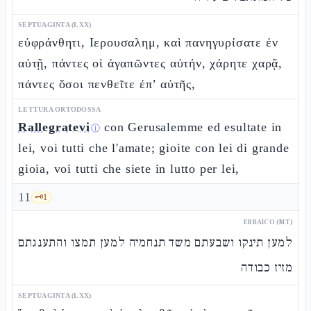
SEPTUAGINTA (LXX)
εὐφράνθητι, Ιερουσαλημ, καὶ πανηγυρίσατε ἐν
αὐτῇ, πάντες οἱ ἀγαπῶντες αὐτήν, χάρητε χαρᾷ,
πάντες ὅσοι πενθεῖτε ἐπ’ αὐτῆς,
LETTURA ORTODOSSA
Rallegratevi
con Gerusalemme ed esultate in
ⓘ
lei, voi tutti che l'amate; gioite con lei di grande
gioia, voi tutti che siete in lutto per lei,
11
🗝️
1
EBRAICO (MT)
למען תינקו ושבעתם משד תנחמיה למען תמצו והתענגתם
מזיז כבודה
SEPTUAGINTA (LXX)