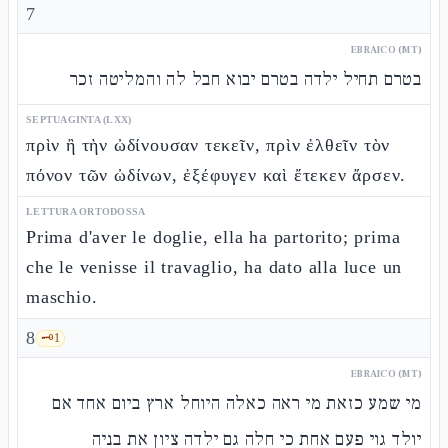
7
EBRAICO (MT)
בטרם תחיל ילדה בטרם יבוא חבל לה והמליטה זכר
SEPTUAGINTA (LXX)
πρὶν ἢ τὴν ὠδίνουσαν τεκεῖν, πρὶν ἐλθεῖν τὸν
πόνον τῶν ὠδίνων, ἐξέφυγεν καὶ ἔτεκεν ἄρσεν.
LETTURA ORTODOSSA
Prima d'aver le doglie, ella ha partorito; prima
che le venisse il travaglio, ha dato alla luce un
maschio.
8
🗝️
1
EBRAICO (MT)
מי שמע כזאת מי ראה כאלה היוחל ארץ ביום אחד אם
יולד גוי פעם אחת כי חלה גם ילדה ציון את בניה