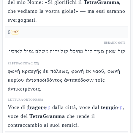
del mio Nome: «Si glorifichi il
TetraGramma
,
che vediamo la vostra gioia!» — ma essi saranno
svergognati.
6
🗝️
2
EBRAICO (MT)
קול שאון מעיר קול מהיכל קול יהוה משלם גמול לאיביו
SEPTUAGINTA (LXX)
φωνὴ κραυγῆς ἐκ πόλεως, φωνὴ ἐκ ναοῦ, φωνὴ
κυρίου ἀνταποδιδόντος ἀνταπόδοσιν τοῖς
ἀντικειμένοις.
LETTURA ORTODOSSA
Voce di
fragore
dalla città, voce dal
tempio
,
ⓘ
ⓘ
voce del
TetraGramma
che rende il
contraccambio ai suoi nemici.