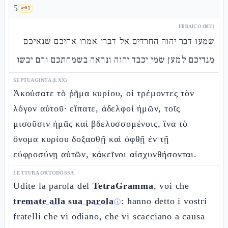
5
🗝️
1
EBRAICO (MT)
שמעו דבר יהוה החרדים אל דברו אמרו אחיכם שנאיכם
מנדיכם למען שמי יכבד יהוה ונראה בשמחתכם והם יבשו
SEPTUAGINTA (LXX)
Ἀκούσατε τὸ ῥῆμα κυρίου, οἱ τρέμοντες τὸν
λόγον αὐτοῦ· εἴπατε, ἀδελφοὶ ἡμῶν, τοῖς
μισοῦσιν ἡμᾶς καὶ βδελυσσομένοις, ἵνα τὸ
ὄνομα κυρίου δοξασθῇ καὶ ὀφθῇ ἐν τῇ
εὐφροσύνῃ αὐτῶν, κἀκεῖνοι αἰσχυνθήσονται.
LETTURA ORTODOSSA
Udite la parola del
TetraGramma
, voi che
tremate alla sua parola
: hanno detto i vostri
ⓘ
fratelli che vi odiano, che vi scacciano a causa