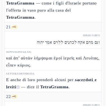
TetraGramma
— come i figli d'Israele portano
l'offerta in vaso puro alla casa del
TetraGramma
.
21
🗝️
1
EBRAICO (MT)
וגם מהם אקח לכהנים ללוים אמר יהוה
SEPTUAGINTA (LXX)
καὶ ἀπ’ αὐτῶν λήμψομαι ἐμοὶ ἱερεῖς καὶ Λευίτας,
εἶπεν κύριος.
LETTURA ORTODOSSA
E anche di loro prenderò alcuni per
sacerdoti e
leviti
— dice il
TetraGramma
.
ⓘ
22
🗝️
1
EBRAICO (MT)