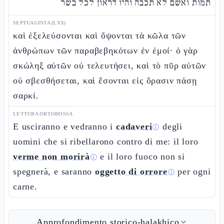
תמות ואשם לא תכבה והיו דראון לכל בשר
SEPTUAGINTA (LXX)
καὶ ἐξελεύσονται καὶ ὄψονται τὰ κῶλα τῶν
ἀνθρώπων τῶν παραβεβηκότων ἐν ἐμοί· ὁ γὰρ
σκώληξ αὐτῶν οὐ τελευτήσει, καὶ τὸ πῦρ αὐτῶν
οὐ σβεσθήσεται, καὶ ἔσονται εἰς ὅρασιν πάσῃ
σαρκί.
LETTURA ORTODOSSA
E usciranno e vedranno i
cadaveri
degli
ⓘ
uomini che si ribellarono contro di me: il loro
verme non morirà
e il loro fuoco non si
ⓘ
spegnerà, e saranno
oggetto di orrore
per ogni
ⓘ
carne.
Approfondimento storico-halakhico