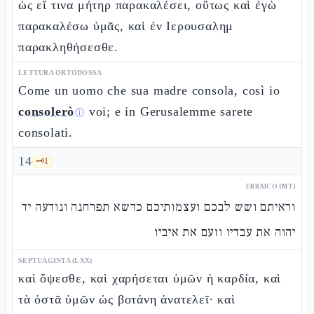
ὡς εἴ τινα μήτηρ παρακαλέσει, οὕτως καὶ ἐγὼ
παρακαλέσω ὑμᾶς, καὶ ἐν Ιερουσαλημ
παρακληθήσεσθε.
LETTURA ORTODOSSA
Come un uomo che sua madre consola, così io
consolerò
voi; e in Gerusalemme sarete
ⓘ
consolati.
14
🗝️
1
EBRAICO (MT)
וראיתם ושש לבכם ועצמותיכם כדשא תפרחנה ונודעה יד
יהוה את עבדיו וזעם את איביו
SEPTUAGINTA (LXX)
καὶ ὄψεσθε, καὶ χαρήσεται ὑμῶν ἡ καρδία, καὶ
τὰ ὀστᾶ ὑμῶν ὡς βοτάνη ἀνατελεῖ· καὶ