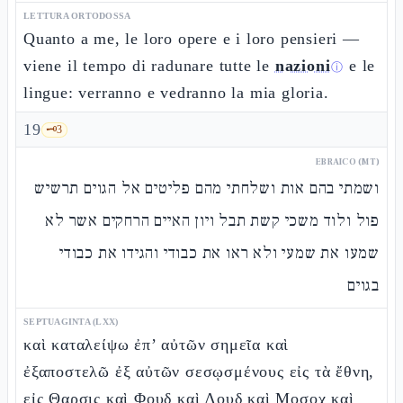
LETTURA ORTODOSSA
Quanto a me, le loro opere e i loro pensieri —
viene il tempo di radunare tutte le
nazioni
e le
ⓘ
lingue: verranno e vedranno la mia gloria.
19
🗝️
3
EBRAICO (MT)
ושמתי בהם אות ושלחתי מהם פליטים אל הגוים תרשיש
פול ולוד משכי קשת תבל ויון האיים הרחקים אשר לא
שמעו את שמעי ולא ראו את כבודי והגידו את כבודי
בגוים
SEPTUAGINTA (LXX)
καὶ καταλείψω ἐπ’ αὐτῶν σημεῖα καὶ
ἐξαποστελῶ ἐξ αὐτῶν σεσῳσμένους εἰς τὰ ἔθνη,
εἰς Θαρσις καὶ Φουδ καὶ Λουδ καὶ Μοσοχ καὶ