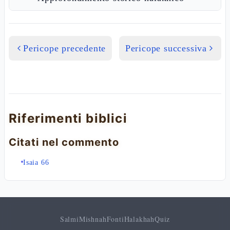
Pericope precedente
Pericope successiva
Riferimenti biblici
Citati nel commento
Isaia 66
Salmi
Mishnah
Fonti
Halakhah
Quiz