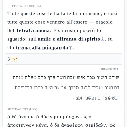
LETTURA ORTODOSSA
Tutte queste cose le ha fatte la mia mano, e così
tutte queste cose vennero all'essere — oracolo
del
TetraGramma
. E su costui poserò lo
sguardo: sull'
umile e affranto di spirito
, su
ⓘ
chi
trema alla mia parola
.
ⓘ
3
🗝️
2
EBRAICO (MT)
שוחט השור מכה איש זובח השה ערף כלב מעלה מנחה
דם חזיר מזכיר לבנה מברך און גם המה בחרו בדרכיהם
ובשקוציהם נפשם חפצה
SEPTUAGINTA (LXX)
ὁ δὲ ἄνομος ὁ θύων μοι μόσχον ὡς ὁ
ἀποκτέννων κύνα, ὁ δὲ ἀναφέρων σεμίδαλιν ὡς