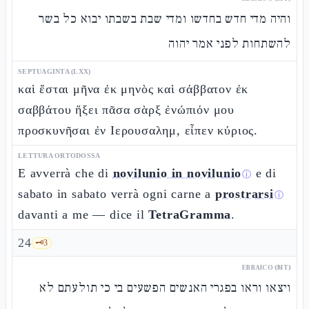
והיה מדי חדש בחדשו ומדי שבת בשבתו יבוא כל בשר
להשתחות לפני אמר יהוה
SEPTUAGINTA (LXX)
καὶ ἔσται μῆνα ἐκ μηνὸς καὶ σάββατον ἐκ
σαββάτου ἥξει πᾶσα σὰρξ ἐνώπιόν μου
προσκυνῆσαι ἐν Ιερουσαλημ, εἶπεν κύριος.
LETTURA ORTODOSSA
E avverrà che di
novilunio in novilunio
e di
ⓘ
sabato in sabato verrà ogni carne a
prostrarsi
ⓘ
davanti a me — dice il
TetraGramma
.
24
🗝️
3
EBRAICO (MT)
ויצאו וראו בפגרי האנשים הפשעים בי כי תולעתם לא