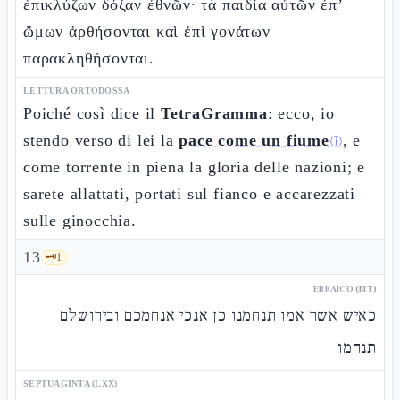
ἐπικλύζων δόξαν ἐθνῶν· τὰ παιδία αὐτῶν ἐπ’
ὤμων ἀρθήσονται καὶ ἐπὶ γονάτων
παρακληθήσονται.
LETTURA ORTODOSSA
Poiché così dice il
TetraGramma
: ecco, io
stendo verso di lei la
pace come un fiume
, e
ⓘ
come torrente in piena la gloria delle nazioni; e
sarete allattati, portati sul fianco e accarezzati
sulle ginocchia.
13
🗝️
1
EBRAICO (MT)
כאיש אשר אמו תנחמנו כן אנכי אנחמכם ובירושלם
תנחמו
SEPTUAGINTA (LXX)