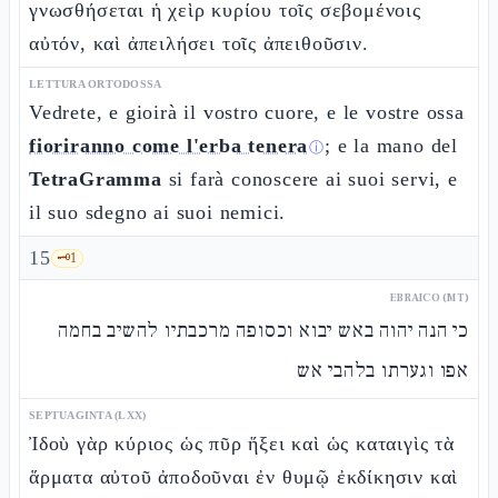
γνωσθήσεται ἡ χεὶρ κυρίου τοῖς σεβομένοις
αὐτόν, καὶ ἀπειλήσει τοῖς ἀπειθοῦσιν.
LETTURA ORTODOSSA
Vedrete, e gioirà il vostro cuore, e le vostre ossa
fioriranno come l'erba tenera
; e la mano del
ⓘ
TetraGramma
si farà conoscere ai suoi servi, e
il suo sdegno ai suoi nemici.
15
🗝️
1
EBRAICO (MT)
כי הנה יהוה באש יבוא וכסופה מרכבתיו להשיב בחמה
אפו וגערתו בלהבי אש
SEPTUAGINTA (LXX)
Ἰδοὺ γὰρ κύριος ὡς πῦρ ἥξει καὶ ὡς καταιγὶς τὰ
ἅρματα αὐτοῦ ἀποδοῦναι ἐν θυμῷ ἐκδίκησιν καὶ