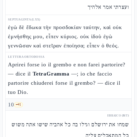
ועצרתי אמר אלהיך
SEPTUAGINTA (LXX)
ἐγὼ δὲ ἔδωκα τὴν προσδοκίαν ταύτην, καὶ οὐκ
ἐμνήσθης μου, εἶπεν κύριος. οὐκ ἰδοὺ ἐγὼ
γεννῶσαν καὶ στεῖραν ἐποίησα; εἶπεν ὁ θεός.
LETTURA ORTODOSSA
Aprirei forse io il grembo e non farei partorire?
— dice il
TetraGramma
—; io che faccio
partorire chiuderei forse il grembo? — dice il
tuo Dio.
10
🗝️
1
EBRAICO (MT)
שמחו את ירושלם וגילו בה כל אהביה שישו אתה משוש
כל המתאבלים עליה