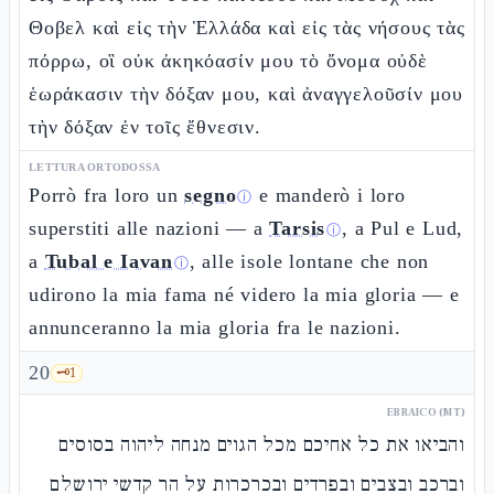
Θοβελ καὶ εἰς τὴν Ἑλλάδα καὶ εἰς τὰς νήσους τὰς
πόρρω, οἳ οὐκ ἀκηκόασίν μου τὸ ὄνομα οὐδὲ
ἑωράκασιν τὴν δόξαν μου, καὶ ἀναγγελοῦσίν μου
τὴν δόξαν ἐν τοῖς ἔθνεσιν.
LETTURA ORTODOSSA
Porrò fra loro un
segno
e manderò i loro
ⓘ
superstiti alle nazioni — a
Tarsis
, a Pul e Lud,
ⓘ
a
Tubal e Iavan
, alle isole lontane che non
ⓘ
udirono la mia fama né videro la mia gloria — e
annunceranno la mia gloria fra le nazioni.
20
🗝️
1
EBRAICO (MT)
והביאו את כל אחיכם מכל הגוים מנחה ליהוה בסוסים
וברכב ובצבים ובפרדים ובכרכרות על הר קדשי ירושלם