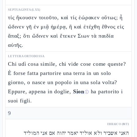
SEPTUAGINTA (LXX)
τίς ἤκουσεν τοιοῦτο, καὶ τίς ἑώρακεν οὕτως; ἦ
ὤδινεν γῆ ἐν μιᾷ ἡμέρᾳ, ἢ καὶ ἐτέχθη ἔθνος εἰς
ἅπαξ; ὅτι ὤδινεν καὶ ἔτεκεν Σιων τὰ παιδία
αὐτῆς.
LETTURA ORTODOSSA
Chi udì cosa simile, chi vide cose come queste?
È forse fatta partorire una terra in un solo
giorno, o nasce un popolo in una sola volta?
Eppure, appena in doglie,
Sion
ha partorito i
ⓘ
suoi figli.
9
EBRAICO (MT)
האני אשביר ולא אוליד יאמר יהוה אם אני המוליד