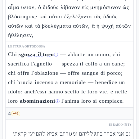
αἷμα ὕειον, ὁ διδοὺς λίβανον εἰς μνημόσυνον ὡς
βλάσφημος· καὶ οὗτοι ἐξελέξαντο τὰς ὁδοὺς
αὐτῶν καὶ τὰ βδελύγματα αὐτῶν, ἃ ἡ ψυχὴ αὐτῶν
ἠθέλησεν,
LETTURA ORTODOSSA
Chi
sgozza il toro
— abbatte un uomo; chi
ⓘ
sacrifica l'agnello — spezza il collo a un cane;
chi offre l'oblazione — offre sangue di porco;
chi brucia incenso a memoriale — benedice un
idolo: anch'essi hanno scelto le loro vie, e nelle
loro
abominazioni
l'anima loro si compiace.
ⓘ
4
🗝️
1
EBRAICO (MT)
גם אני אבחר בתעלליהם ומגורתם אביא להם יען קראתי