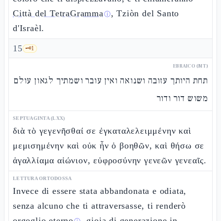
Città del TetraGramma
, Tziòn del Santo
ⓘ
d'Israèl.
15
🗝️
1
EBRAICO (MT)
תחת היותך עזובה ושנואה ואין עובר ושמתיך לגאון עולם
משוש דור ודור
SEPTUAGINTA (LXX)
διὰ τὸ γεγενῆσθαί σε ἐγκαταλελειμμένην καὶ
μεμισημένην καὶ οὐκ ἦν ὁ βοηθῶν, καὶ θήσω σε
ἀγαλλίαμα αἰώνιον, εὐφροσύνην γενεῶν γενεαῖς.
LETTURA ORTODOSSA
Invece di essere stata abbandonata e odiata,
senza alcuno che ti attraversasse, ti renderò
orgoglio eterno
, gioia di generazione in