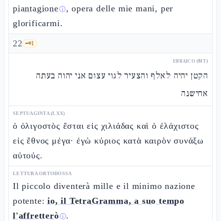
piantagione
, opera delle mie mani, per
ⓘ
glorificarmi.
22
🗝️
1
EBRAICO (MT)
הקטן יהיה לאלף והצעיר לגוי עצום אני יהוה בעתה
אחישנה
SEPTUAGINTA (LXX)
ὁ ὀλιγοστὸς ἔσται εἰς χιλιάδας καὶ ὁ ἐλάχιστος
εἰς ἔθνος μέγα· ἐγὼ κύριος κατὰ καιρὸν συνάξω
αὐτούς.
LETTURA ORTODOSSA
Il piccolo diventerà mille e il minimo nazione
potente:
io, il TetraGramma, a suo tempo
l'affretterò
.
ⓘ