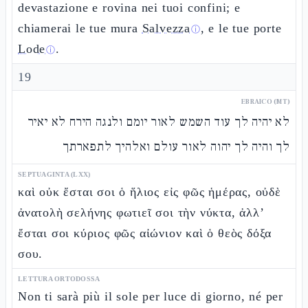
devastazione e rovina nei tuoi confini; e
chiamerai le tue mura
Salvezza
, e le tue porte
ⓘ
Lode
.
ⓘ
19
EBRAICO (MT)
לא יהיה לך עוד השמש לאור יומם ולנגה הירח לא יאיר
לך והיה לך יהוה לאור עולם ואלהיך לתפארתך
SEPTUAGINTA (LXX)
καὶ οὐκ ἔσται σοι ὁ ἥλιος εἰς φῶς ἡμέρας, οὐδὲ
ἀνατολὴ σελήνης φωτιεῖ σοι τὴν νύκτα, ἀλλ’
ἔσται σοι κύριος φῶς αἰώνιον καὶ ὁ θεὸς δόξα
σου.
LETTURA ORTODOSSA
Non ti sarà più il sole per luce di giorno, né per