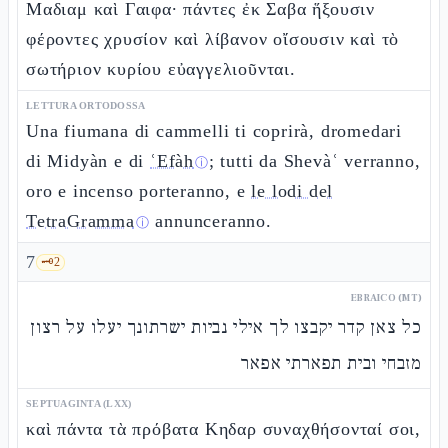
Μαδιαμ καὶ Γαιφα· πάντες ἐκ Σαβα ἥξουσιν
φέροντες χρυσίον καὶ λίβανον οἴσουσιν καὶ τὸ
σωτήριον κυρίου εὐαγγελιοῦνται.
LETTURA ORTODOSSA
Una fiumana di cammelli ti coprirà, dromedari
di Midyàn e di
ʿEfàh
; tutti da Shevàʿ verranno,
ⓘ
oro e incenso porteranno, e
le lodi del
TetraGramma
annunceranno.
ⓘ
7
🗝️
2
EBRAICO (MT)
כל צאן קדר יקבצו לך אילי נביות ישרתונך יעלו על רצון
מזבחי ובית תפארתי אפאר
SEPTUAGINTA (LXX)
καὶ πάντα τὰ πρόβατα Κηδαρ συναχθήσονταί σοι,