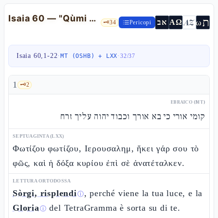
Isaia 60 — "Qùmi òri": la glorificazione restaurativa di Sion
ת
AZ
ω
אב
ΑΩ
🗝️
34
Pericopi
Isaia 60,1-22
·
·
MT (OSHB) + LXX
32
/
37
1
🗝️
2
EBRAICO (MT)
קומי אורי כי בא אורך וכבוד יהוה עליך זרח
SEPTUAGINTA (LXX)
Φωτίζου φωτίζου, Ιερουσαλημ, ἥκει γάρ σου τὸ
φῶς, καὶ ἡ δόξα κυρίου ἐπὶ σὲ ἀνατέταλκεν.
LETTURA ORTODOSSA
Sòrgi, risplendi
, perché viene la tua luce, e la
ⓘ
Gloria
del TetraGramma è sorta su di te.
ⓘ