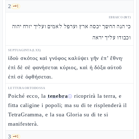
2
🗝️
1
EBRAICO (MT)
כי הנה החשך יכסה ארץ וערפל לאמים ועליך יזרח יהוה
וכבודו עליך יראה
SEPTUAGINTA (LXX)
ἰδοὺ σκότος καὶ γνόφος καλύψει γῆν ἐπ’ ἔθνη·
ἐπὶ δὲ σὲ φανήσεται κύριος, καὶ ἡ δόξα αὐτοῦ
ἐπὶ σὲ ὀφθήσεται.
LETTURA ORTODOSSA
Poiché ecco, la
tenebra
ricoprirà la terra, e
ⓘ
fitta caligine i popoli; ma su di te risplenderà il
TetraGramma, e la sua Gloria su di te si
manifesterà.
3
🗝️
1