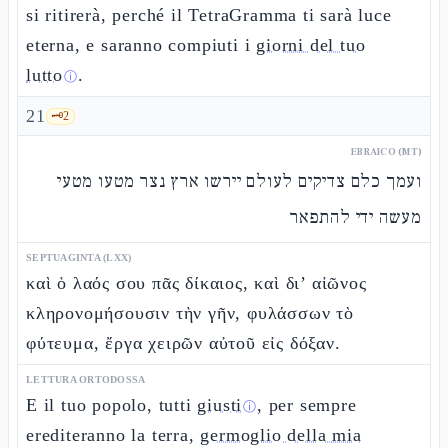
si ritirerà, perché il TetraGramma ti sarà luce
eterna, e saranno compiuti i
giorni del tuo
lutto
.
ⓘ
21
🗝️
2
EBRAICO (MT)
ועמך כלם צדיקים לעולם יירשו ארץ נצר מטעו מטעי
מעשה ידי להתפאר
SEPTUAGINTA (LXX)
καὶ ὁ λαός σου πᾶς δίκαιος, καὶ δι’ αἰῶνος
κληρονομήσουσιν τὴν γῆν, φυλάσσων τὸ
φύτευμα, ἔργα χειρῶν αὐτοῦ εἰς δόξαν.
LETTURA ORTODOSSA
E il tuo popolo, tutti
giusti
, per sempre
ⓘ
erediteranno la terra,
germoglio della mia