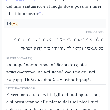
del mio santuario; e
il luogo dove posano i miei
piedi io onorerò
.
ⓘ
14
🗝️
1
EBRAICO (MT)
והלכו אליך שחוח בני מעניך והשתחוו על כפות רגליך
כל מנאציך וקראו לך עיר יהוה ציון קדוש ישראל
SEPTUAGINTA (LXX)
καὶ πορεύσονται πρὸς σὲ δεδοικότες υἱοὶ
ταπεινωσάντων σε καὶ παροξυνάντων σε, καὶ
κληθήσῃ Πόλις κυρίου Σιων ἁγίου Ισραηλ.
LETTURA ORTODOSSA
E verranno a te curvi i figli dei tuoi oppressori,
e si prostreranno alle piante dei tuoi piedi tutti
coloro che ti disprezzavano, e ti chiameranno