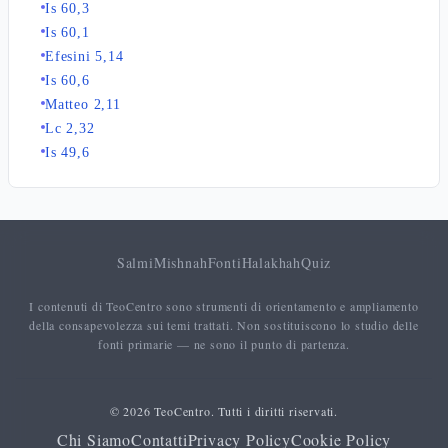
Is 60,3
Is 60,1
Efesini 5,14
Is 60,6
Matteo 2,11
Lc 2,32
Is 49,6
Salmi
Mishnah
Fonti
Halakhah
Quiz
I contenuti di TeoCentro sono strumenti di orientamento e ampliamento
della consapevolezza sui temi trattati. Non sostituiscono lo studio delle
fonti primarie — ne sono il punto di partenza.
© 2026 TeoCentro. Tutti i diritti riservati.
Chi Siamo
Contatti
Privacy Policy
Cookie Policy