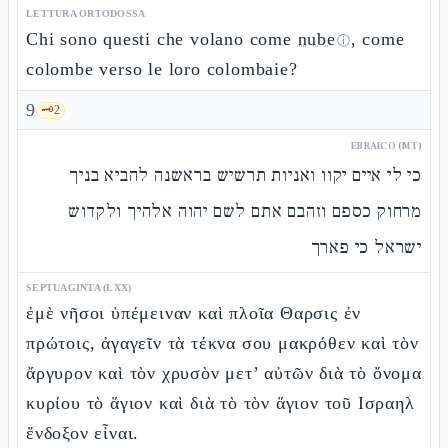
LETTURA ORTODOSSA
Chi sono questi che volano come
nube
, come
ⓘ
colombe verso le loro colombaie?
9
🗝️
2
EBRAICO (MT)
כי לי איים יקוו ואניות תרשיש בראשנה להביא בניך
מרחוק כספם וזהבם אתם לשם יהוה אלהיך ולקדוש
ישראל כי פארך
SEPTUAGINTA (LXX)
ἐμὲ νῆσοι ὑπέμειναν καὶ πλοῖα Θαρσις ἐν
πρώτοις, ἀγαγεῖν τὰ τέκνα σου μακρόθεν καὶ τὸν
ἄργυρον καὶ τὸν χρυσὸν μετ’ αὐτῶν διὰ τὸ ὄνομα
κυρίου τὸ ἅγιον καὶ διὰ τὸ τὸν ἅγιον τοῦ Ισραηλ
ἔνδοξον εἶναι.