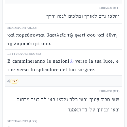
EBRAICO (MT)
והלכו גוים לאורך ומלכים לנגה זרחך
SEPTUAGINTA (LXX)
καὶ πορεύσονται βασιλεῖς τῷ φωτί σου καὶ ἔθνη
τῇ λαμπρότητί σου.
LETTURA ORTODOSSA
E cammineranno le
nazioni
verso la tua luce, e
ⓘ
i re verso lo splendore del tuo sorgere.
4
🗝️
2
EBRAICO (MT)
שאי סביב עיניך וראי כלם נקבצו באו לך בניך מרחוק
יבאו ובנתיך על צד תאמנה
SEPTUAGINTA (LXX)