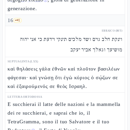
ⓘ
generazione.
16
🗝️
1
EBRAICO (MT)
וינקת חלב גוים ושד מלכים תינקי וידעת כי אני יהוה
מושיעך וגאלך אביר יעקב
SEPTUAGINTA (LXX)
καὶ θηλάσεις γάλα ἐθνῶν καὶ πλοῦτον βασιλέων
φάγεσαι· καὶ γνώσῃ ὅτι ἐγὼ κύριος ὁ σῴζων σε
καὶ ἐξαιρούμενός σε θεὸς Ισραηλ.
LETTURA ORTODOSSA
E succhierai il latte delle nazioni e la mammella
dei re succhierai, e saprai che io, il
TetraGramma, sono il tuo Salvatore e il tuo