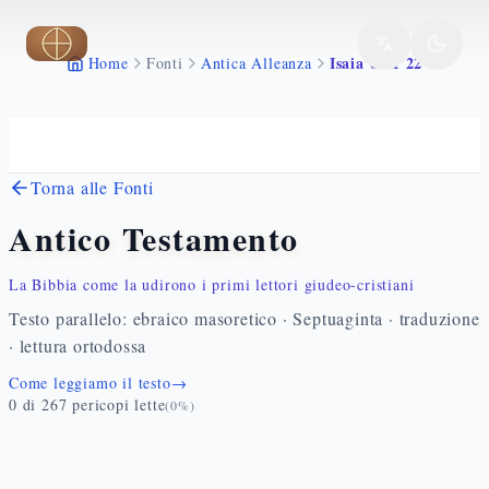
Vai al contenuto principale
Isaia 60 1 22
Home
Fonti
Antica Alleanza
Torna alle Fonti
Antico Testamento
La Bibbia come la udirono i primi lettori giudeo-cristiani
Testo parallelo: ebraico masoretico · Septuaginta · traduzione
· lettura ortodossa
Come leggiamo il testo
→
0
di
267
pericopi lette
(
0
%)