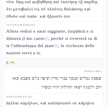
τότε ὄψῃ καὶ φοβηθήσῃ καὶ ἐκστήσῃ τῇ καρδίᾳ,
ὅτι μεταβαλεῖ εἰς σὲ πλοῦτος θαλάσσης καὶ
ἐθνῶν καὶ λαῶν. καὶ ἥξουσίν σοι
LETTURA ORTODOSSA
Allora vedrai e sarai raggiante,
trepiderà e si
dilaterà il tuo cuore
, perché si riverserà su di
ⓘ
te l'
abbondanza del mare
, la ricchezza delle
ⓘ
nazioni verrà a te.
6
🗝️
2
EBRAICO (MT)
שפעת גמלים תכסך בכרי מדין ועיפה כלם משבא יבאו
זהב ולבונה ישאו ותהלת יהוה יבשרו
SEPTUAGINTA (LXX)
ἀγέλαι καμήλων, καὶ καλύψουσίν σε κάμηλοι