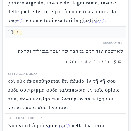
porterò argento, invece dei legni rame, invece
delle pietre ferro; e porrò come tua autorità la
pace
, e come tuoi esattori la
giustizia
.
ⓘ
ⓘ
18
🗝️
3
EBRAICO (MT)
לא ישמע עוד חמס בארצך שד ושבר בגבוליך וקראת
ישועה חומתיך ושעריך תהלה
SEPTUAGINTA (LXX)
καὶ οὐκ ἀκουσθήσεται ἔτι ἀδικία ἐν τῇ γῇ σου
οὐδὲ σύντριμμα οὐδὲ ταλαιπωρία ἐν τοῖς ὁρίοις
σου, ἀλλὰ κληθήσεται Σωτήριον τὰ τείχη σου,
καὶ αἱ πύλαι σου Γλύμμα.
LETTURA ORTODOSSA
Non si udrà più
violenza
nella tua terra,
ⓘ