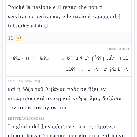
Poiché la nazione e il regno che non ti
serviranno periranno, e le nazioni
saranno del
tutto devastate
.
ⓘ
13
🗝️
3
EBRAICO (MT)
כבוד הלבנון אליך יבוא ברוש תדהר ותאשור יחדו לפאר
מקום מקדשי ומקום רגלי אכבד
SEPTUAGINTA (LXX)
καὶ ἡ δόξα τοῦ Λιβάνου πρὸς σὲ ἥξει ἐν
κυπαρίσσῳ καὶ πεύκῃ καὶ κέδρῳ ἅμα, δοξάσαι
τὸν τόπον τὸν ἅγιόν μου.
LETTURA ORTODOSSA
La gloria del
Levanòn
verrà a te,
cipresso,
ⓘ
olmo e bosso
insieme, per glorificare il luogo
ⓘ