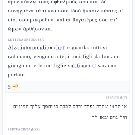
ἆρον κύκλῳ τοὺς ὀφθαλμούς σου καὶ ἰδὲ
συνηγμένα τὰ τέκνα σου· ἰδοὺ ἥκασιν πάντες οἱ
υἱοί σου μακρόθεν, καὶ αἱ θυγατέρες σου ἐπ’
ὤμων ἀρθήσονται.
LETTURA ORTODOSSA
Alza intorno gli occhi
e guarda: tutti si
ⓘ
radunano, vengono a te; i tuoi figli da lontano
giungono, e le tue figlie
sul fianco
saranno
ⓘ
portate.
5
🗝️
2
EBRAICO (MT)
אז תראי ונהרת ופחד ורחב לבבך כי יהפך עליך המון ים
חיל גוים יבאו לך
SEPTUAGINTA (LXX)