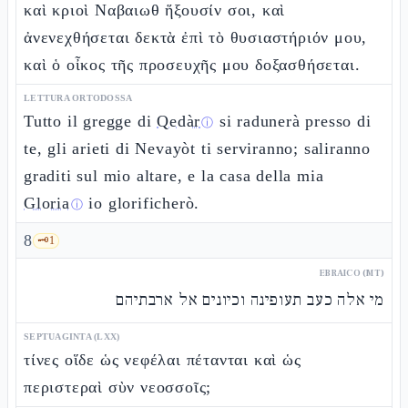
καὶ κριοὶ Ναβαιωθ ἥξουσίν σοι, καὶ
ἀνενεχθήσεται δεκτὰ ἐπὶ τὸ θυσιαστήριόν μου,
καὶ ὁ οἶκος τῆς προσευχῆς μου δοξασθήσεται.
LETTURA ORTODOSSA
Tutto il gregge di
Qedàr
si radunerà presso di
ⓘ
te, gli arieti di Nevayòt ti serviranno; saliranno
graditi sul mio altare, e la casa della mia
Gloria
io glorificherò.
ⓘ
8
🗝️
1
EBRAICO (MT)
מי אלה כעב תעופינה וכיונים אל ארבתיהם
SEPTUAGINTA (LXX)
τίνες οἵδε ὡς νεφέλαι πέτανται καὶ ὡς
περιστεραὶ σὺν νεοσσοῖς;