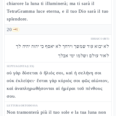
chiarore la luna ti illuminerà; ma ti sarà il
TetraGramma luce eterna, e il tuo Dio sarà il tuo
splendore.
20
🗝️
1
EBRAICO (MT)
לא יבוא עוד שמשך וירחך לא יאסף כי יהוה יהיה לך
לאור עולם ושלמו ימי אבלך
SEPTUAGINTA (LXX)
οὐ γὰρ δύσεται ὁ ἥλιός σοι, καὶ ἡ σελήνη σοι
οὐκ ἐκλείψει· ἔσται γὰρ κύριός σοι φῶς αἰώνιον,
καὶ ἀναπληρωθήσονται αἱ ἡμέραι τοῦ πένθους
σου.
LETTURA ORTODOSSA
Non tramonterà più il tuo sole e la tua luna non