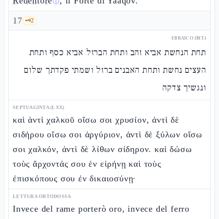
Redentore
, il Forte di Yaaqòv.
ⓘ
17
🗝️
2
EBRAICO (MT)
תחת הנחשת אביא זהב ותחת הברזל אביא כסף ותחת
העצים נחשת ותחת האבנים ברזל ושמתי פקדתך שלום
ונגשיך צדקה
SEPTUAGINTA (LXX)
καὶ ἀντὶ χαλκοῦ οἴσω σοι χρυσίον, ἀντὶ δὲ
σιδήρου οἴσω σοι ἀργύριον, ἀντὶ δὲ ξύλων οἴσω
σοι χαλκόν, ἀντὶ δὲ λίθων σίδηρον. καὶ δώσω
τοὺς ἄρχοντάς σου ἐν εἰρήνῃ καὶ τοὺς
ἐπισκόπους σου ἐν δικαιοσύνῃ·
LETTURA ORTODOSSA
Invece del rame porterò oro, invece del ferro