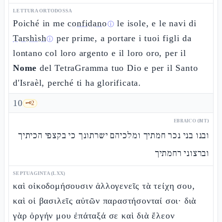
LETTURA ORTODOSSA
Poiché in me
confidano
le isole, e le navi di
ⓘ
Tarshìsh
per prime, a portare i tuoi figli da
ⓘ
lontano col loro argento e il loro oro, per il
Nome
del TetraGramma tuo Dio e per il Santo
d'Israèl, perché ti ha glorificata.
10
🗝️
2
EBRAICO (MT)
ובנו בני נכר חמתיך ומלכיהם ישרתונך כי בקצפי הכיתיך
וברצוני רחמתיך
SEPTUAGINTA (LXX)
καὶ οἰκοδομήσουσιν ἀλλογενεῖς τὰ τείχη σου,
καὶ οἱ βασιλεῖς αὐτῶν παραστήσονταί σοι· διὰ
γὰρ ὀργήν μου ἐπάταξά σε καὶ διὰ ἔλεον