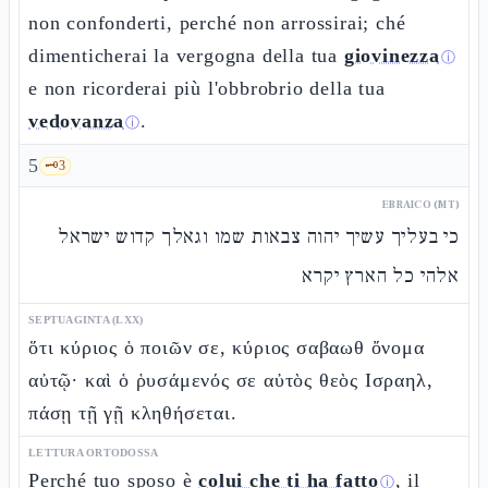
non confonderti, perché non arrossirai; ché
dimenticherai la vergogna della tua
giovinezza
ⓘ
e non ricorderai più l'obbrobrio della tua
vedovanza
.
ⓘ
5
🗝️
3
EBRAICO (MT)
כי בעליך עשיך יהוה צבאות שמו וגאלך קדוש ישראל
אלהי כל הארץ יקרא
SEPTUAGINTA (LXX)
ὅτι κύριος ὁ ποιῶν σε, κύριος σαβαωθ ὄνομα
αὐτῷ· καὶ ὁ ῥυσάμενός σε αὐτὸς θεὸς Ισραηλ,
πάσῃ τῇ γῇ κληθήσεται.
LETTURA ORTODOSSA
Perché tuo sposo è
colui che ti ha fatto
, il
ⓘ