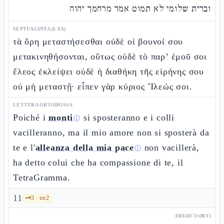
וברית שלומי לא תמוט אמר מרחמך יהוה
SEPTUAGINTA (LXX)
τὰ ὄρη μεταστήσεσθαι οὐδὲ οἱ βουνοί σου
μετακινηθήσονται, οὕτως οὐδὲ τὸ παρ’ ἐμοῦ σοι
ἔλεος ἐκλείψει οὐδὲ ἡ διαθήκη τῆς εἰρήνης σου
οὐ μὴ μεταστῇ· εἶπεν γὰρ κύριος Ἵλεώς σοι.
LETTURA ORTODOSSA
Poiché i
monti
si sposteranno e i colli
ⓘ
vacilleranno, ma il mio amore non si sposterà da
te e l'
alleanza della mia pace
non vacillerà,
ⓘ
ha detto colui che ha compassione di te, il
TetraGramma.
11
🗝️
3
📜
2
EBRAICO (MT)