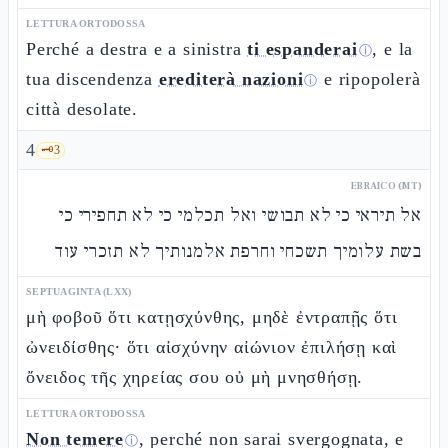
LETTURA ORTODOSSA
Perché a destra e a sinistra
ti espanderai
, e la
ⓘ
tua discendenza
erediterà nazioni
e ripopolerà
ⓘ
città desolate.
4
🗝️
3
EBRAICO (MT)
אל תיראי כי לא תבושי ואל תכלמי כי לא תחפירי כי
בשת עלומיך תשכחי וחרפת אלמנותיך לא תזכרי עוד
SEPTUAGINTA (LXX)
μὴ φοβοῦ ὅτι κατῃσχύνθης, μηδὲ ἐντραπῇς ὅτι
ὠνειδίσθης· ὅτι αἰσχύνην αἰώνιον ἐπιλήσῃ καὶ
ὄνειδος τῆς χηρείας σου οὐ μὴ μνησθήσῃ.
LETTURA ORTODOSSA
Non temere
, perché non sarai svergognata, e
ⓘ