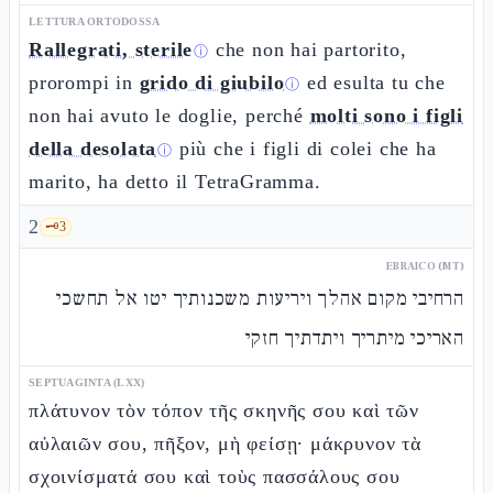
LETTURA ORTODOSSA
Rallegrati, sterile
che non hai partorito,
ⓘ
prorompi in
grido di giubilo
ed esulta tu che
ⓘ
non hai avuto le doglie, perché
molti sono i figli
della desolata
più che i figli di colei che ha
ⓘ
marito, ha detto il TetraGramma.
2
🗝️
3
EBRAICO (MT)
הרחיבי מקום אהלך ויריעות משכנותיך יטו אל תחשכי
האריכי מיתריך ויתדתיך חזקי
SEPTUAGINTA (LXX)
πλάτυνον τὸν τόπον τῆς σκηνῆς σου καὶ τῶν
αὐλαιῶν σου, πῆξον, μὴ φείσῃ· μάκρυνον τὰ
σχοινίσματά σου καὶ τοὺς πασσάλους σου