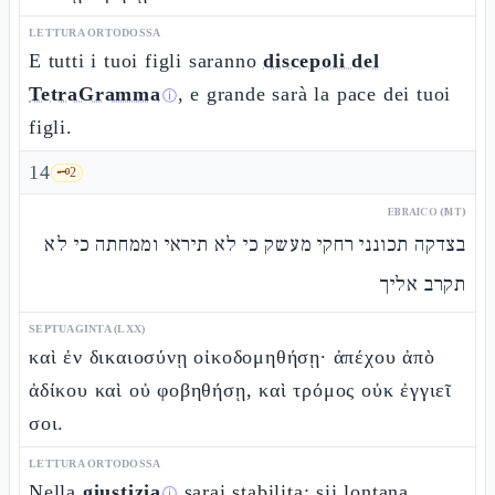
LETTURA ORTODOSSA
E tutti i tuoi figli saranno
discepoli del
TetraGramma
, e grande sarà la pace dei tuoi
ⓘ
figli.
14
🗝️
2
EBRAICO (MT)
בצדקה תכונני רחקי מעשק כי לא תיראי וממחתה כי לא
תקרב אליך
SEPTUAGINTA (LXX)
καὶ ἐν δικαιοσύνῃ οἰκοδομηθήσῃ· ἀπέχου ἀπὸ
ἀδίκου καὶ οὐ φοβηθήσῃ, καὶ τρόμος οὐκ ἐγγιεῖ
σοι.
LETTURA ORTODOSSA
Nella
giustizia
sarai stabilita: sii lontana
ⓘ