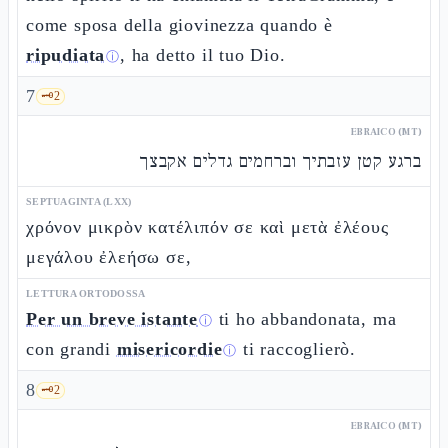
come sposa della giovinezza quando è
ripudiata
, ha detto il tuo Dio.
ⓘ
7
🗝️
2
EBRAICO (MT)
ברגע קטן עזבתיך וברחמים גדלים אקבצך
SEPTUAGINTA (LXX)
χρόνον μικρὸν κατέλιπόν σε καὶ μετὰ ἐλέους
μεγάλου ἐλεήσω σε,
LETTURA ORTODOSSA
Per un breve istante
ti ho abbandonata, ma
ⓘ
con grandi
misericordie
ti raccoglierò.
ⓘ
8
🗝️
2
EBRAICO (MT)