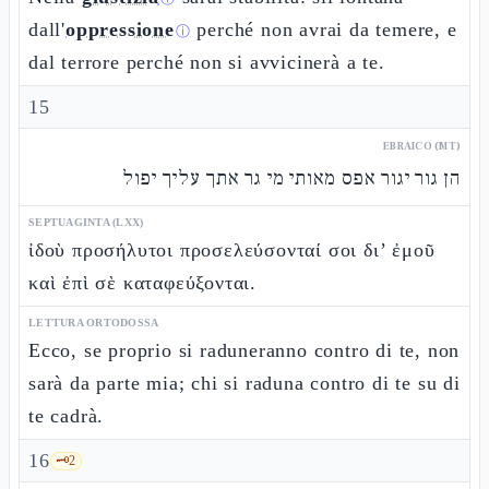
dall'
oppressione
perché non avrai da temere, e
ⓘ
dal terrore perché non si avvicinerà a te.
15
EBRAICO (MT)
הן גור יגור אפס מאותי מי גר אתך עליך יפול
SEPTUAGINTA (LXX)
ἰδοὺ προσήλυτοι προσελεύσονταί σοι δι’ ἐμοῦ
καὶ ἐπὶ σὲ καταφεύξονται.
LETTURA ORTODOSSA
Ecco, se proprio si raduneranno contro di te, non
sarà da parte mia; chi si raduna contro di te su di
te cadrà.
16
🗝️
2