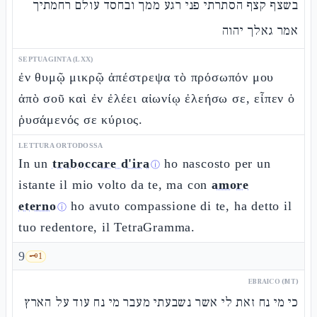
בשצף קצף הסתרתי פני רגע ממך ובחסד עולם רחמתיך
אמר גאלך יהוה
SEPTUAGINTA (LXX)
ἐν θυμῷ μικρῷ ἀπέστρεψα τὸ πρόσωπόν μου
ἀπὸ σοῦ καὶ ἐν ἐλέει αἰωνίῳ ἐλεήσω σε, εἶπεν ὁ
ῥυσάμενός σε κύριος.
LETTURA ORTODOSSA
In un
traboccare d'ira
ho nascosto per un
ⓘ
istante il mio volto da te, ma con
amore
eterno
ho avuto compassione di te, ha detto il
ⓘ
tuo redentore, il TetraGramma.
9
🗝️
1
EBRAICO (MT)
כי מי נח זאת לי אשר נשבעתי מעבר מי נח עוד על הארץ