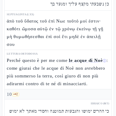
כן נשבעתי מקצף עליך ומגער בך
SEPTUAGINTA (LXX)
ἀπὸ τοῦ ὕδατος τοῦ ἐπὶ Νωε τοῦτό μοί ἐστιν·
καθότι ὤμοσα αὐτῷ ἐν τῷ χρόνῳ ἐκείνῳ τῇ γῇ
μὴ θυμωθήσεσθαι ἐπὶ σοὶ ἔτι μηδὲ ἐν ἀπειλῇ
σου
LETTURA ORTODOSSA
Perché questo è per me come
le acque di Noè
:
ⓘ
come giurai che le acque di Noè non avrebbero
più sommerso la terra, così giuro di non più
adirarmi contro di te né di minacciarti.
10
🗝️
2
EBRAICO (MT)
כי ההרים ימושו והגבעות תמוטנה וחסדי מאתך לא ימוש