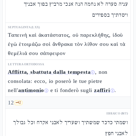
עניה סערה לא נחמה הנה אנכי מרביץ בפוך אבניך
ויסדתיך בספירים
SEPTUAGINTA (LXX)
Ταπεινὴ καὶ ἀκατάστατος, οὐ παρεκλήθης, ἰδοὺ
ἐγὼ ἑτοιμάζω σοὶ ἄνθρακα τὸν λίθον σου καὶ τὰ
θεμέλιά σου σάπφειρον
LETTURA ORTODOSSA
Afflitta, sbattuta dalla tempesta
, non
ⓘ
consolata: ecco, io poserò le tue pietre
nell'
antimonio
e ti fonderò sugli
zaffiri
.
ⓘ
ⓘ
12
🗝️
2
EBRAICO (MT)
ושמתי כדכד שמשתיך ושעריך לאבני אקדח וכל גבולך
לאבני חפץ