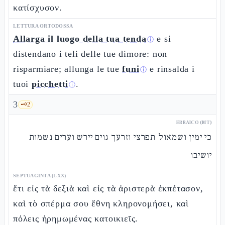
κατίσχυσον.
LETTURA ORTODOSSA
Allarga il luogo della tua tenda
e si
ⓘ
distendano i teli delle tue dimore: non
risparmiare; allunga le tue
funi
e rinsalda i
ⓘ
tuoi
picchetti
.
ⓘ
3
🗝️
2
EBRAICO (MT)
כי ימין ושמאול תפרצי וזרעך גוים יירש וערים נשמות
יושיבו
SEPTUAGINTA (LXX)
ἔτι εἰς τὰ δεξιὰ καὶ εἰς τὰ ἀριστερὰ ἐκπέτασον,
καὶ τὸ σπέρμα σου ἔθνη κληρονομήσει, καὶ
πόλεις ἠρημωμένας κατοικιεῖς.