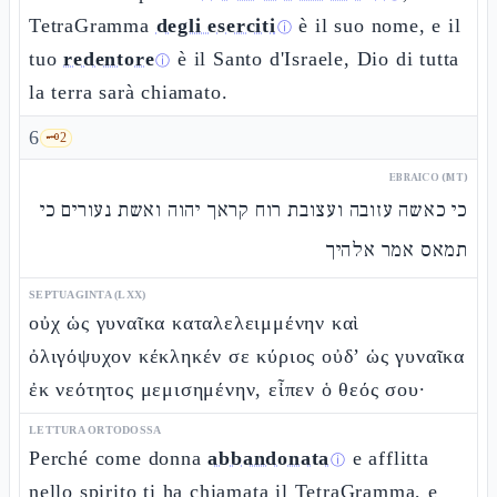
TetraGramma
degli eserciti
è il suo nome, e il
ⓘ
tuo
redentore
è il Santo d'Israele, Dio di tutta
ⓘ
la terra sarà chiamato.
6
🗝️
2
EBRAICO (MT)
כי כאשה עזובה ועצובת רוח קראך יהוה ואשת נעורים כי
תמאס אמר אלהיך
SEPTUAGINTA (LXX)
οὐχ ὡς γυναῖκα καταλελειμμένην καὶ
ὀλιγόψυχον κέκληκέν σε κύριος οὐδ’ ὡς γυναῖκα
ἐκ νεότητος μεμισημένην, εἶπεν ὁ θεός σου·
LETTURA ORTODOSSA
Perché come donna
abbandonata
e afflitta
ⓘ
nello spirito ti ha chiamata il TetraGramma, e