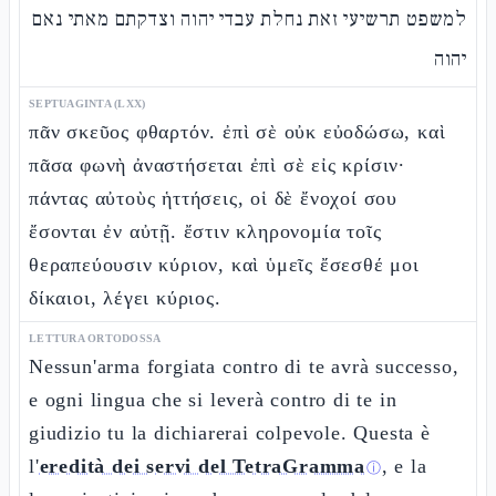
למשפט תרשיעי זאת נחלת עבדי יהוה וצדקתם מאתי נאם
יהוה
SEPTUAGINTA (LXX)
πᾶν σκεῦος φθαρτόν. ἐπὶ σὲ οὐκ εὐοδώσω, καὶ
πᾶσα φωνὴ ἀναστήσεται ἐπὶ σὲ εἰς κρίσιν·
πάντας αὐτοὺς ἡττήσεις, οἱ δὲ ἔνοχοί σου
ἔσονται ἐν αὐτῇ. ἔστιν κληρονομία τοῖς
θεραπεύουσιν κύριον, καὶ ὑμεῖς ἔσεσθέ μοι
δίκαιοι, λέγει κύριος.
LETTURA ORTODOSSA
Nessun'arma forgiata contro di te avrà successo,
e ogni lingua che si leverà contro di te in
giudizio tu la dichiarerai colpevole. Questa è
l'
eredità dei servi del TetraGramma
, e la
ⓘ