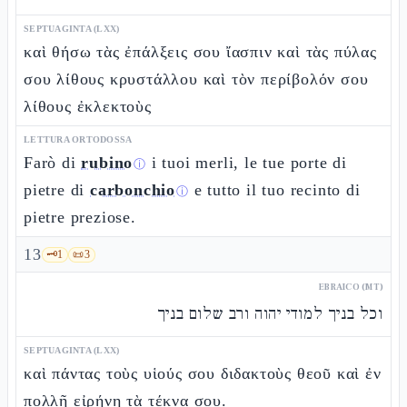
SEPTUAGINTA (LXX)
καὶ θήσω τὰς ἐπάλξεις σου ἴασπιν καὶ τὰς πύλας
σου λίθους κρυστάλλου καὶ τὸν περίβολόν σου
λίθους ἐκλεκτοὺς
LETTURA ORTODOSSA
Farò di
rubino
i tuoi merli, le tue porte di
ⓘ
pietre di
carbonchio
e tutto il tuo recinto di
ⓘ
pietre preziose.
13
🗝️
1
📜
3
EBRAICO (MT)
וכל בניך למודי יהוה ורב שלום בניך
SEPTUAGINTA (LXX)
καὶ πάντας τοὺς υἱούς σου διδακτοὺς θεοῦ καὶ ἐν
πολλῇ εἰρήνῃ τὰ τέκνα σου.