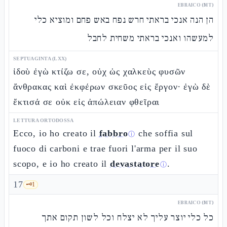
EBRAICO (MT)
הן הנה אנכי בראתי חרש נפח באש פחם ומוציא כלי
למעשהו ואנכי בראתי משחית לחבל
SEPTUAGINTA (LXX)
ἰδοὺ ἐγὼ κτίζω σε, οὐχ ὡς χαλκεὺς φυσῶν
ἄνθρακας καὶ ἐκφέρων σκεῦος εἰς ἔργον· ἐγὼ δὲ
ἔκτισά σε οὐκ εἰς ἀπώλειαν φθεῖραι
LETTURA ORTODOSSA
Ecco, io ho creato il
fabbro
che soffia sul
ⓘ
fuoco di carboni e trae fuori l'arma per il suo
scopo, e io ho creato il
devastatore
.
ⓘ
17
🗝️
1
EBRAICO (MT)
כל כלי יוצר עליך לא יצלח וכל לשון תקום אתך