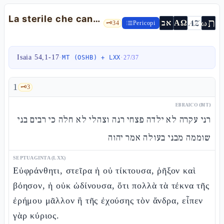
La sterile che canta e l'alleanza di pace — Is 54,1-17
ת
AZ
ω
אב
ΑΩ
🗝️
34
Pericopi
Isaia 54,1-17
·
·
MT (OSHB) + LXX
27
/
37
1
🗝️
3
EBRAICO (MT)
רני עקרה לא ילדה פצחי רנה וצהלי לא חלה כי רבים בני
שוממה מבני בעולה אמר יהוה
SEPTUAGINTA (LXX)
Εὐφράνθητι, στεῖρα ἡ οὐ τίκτουσα, ῥῆξον καὶ
βόησον, ἡ οὐκ ὠδίνουσα, ὅτι πολλὰ τὰ τέκνα τῆς
ἐρήμου μᾶλλον ἢ τῆς ἐχούσης τὸν ἄνδρα, εἶπεν
γὰρ κύριος.