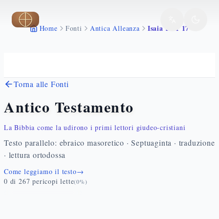
Vai al contenuto principale
Isaia 54 1 17
Home
Fonti
Antica Alleanza
Torna alle Fonti
Antico Testamento
La Bibbia come la udirono i primi lettori giudeo-cristiani
Testo parallelo: ebraico masoretico · Septuaginta · traduzione
· lettura ortodossa
Come leggiamo il testo
→
0
di
267
pericopi lette
(
0
%)