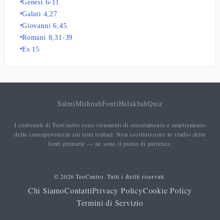
Genesi 6-11
Galati 4,27
Giovanni 6,45
Romani 8,31-39
Es 15
Salmi
Mishnah
Fonti
Halakhah
Quiz
I contenuti di TeoCentro sono strumenti di orientamento e ampliamento
della consapevolezza sui temi trattati. Non sostituiscono lo studio delle
fonti primarie — ne sono il punto di partenza.
© 2026 TeoCentro. Tutti i diritti riservati.
Chi Siamo
Contatti
Privacy Policy
Cookie Policy
Termini di Servizio