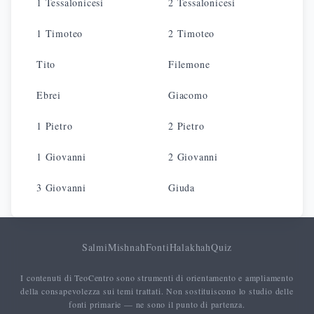
1 Tessalonicesi
2 Tessalonicesi
1 Timoteo
2 Timoteo
Tito
Filemone
Ebrei
Giacomo
1 Pietro
2 Pietro
1 Giovanni
2 Giovanni
3 Giovanni
Giuda
Salmi
Mishnah
Fonti
Halakhah
Quiz
I contenuti di TeoCentro sono strumenti di orientamento e ampliamento
della consapevolezza sui temi trattati. Non sostituiscono lo studio delle
fonti primarie — ne sono il punto di partenza.