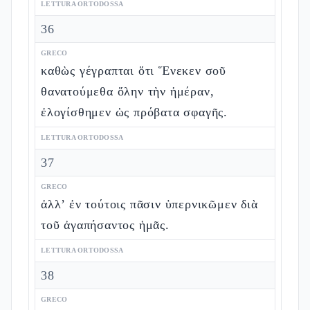
LETTURA ORTODOSSA
36
GRECO
καθὼς γέγραπται ὅτι Ἕνεκεν σοῦ
θανατούμεθα ὅλην τὴν ἡμέραν,
ἐλογίσθημεν ὡς πρόβατα σφαγῆς.
LETTURA ORTODOSSA
37
GRECO
ἀλλ’ ἐν τούτοις πᾶσιν ὑπερνικῶμεν διὰ
τοῦ ἀγαπήσαντος ἡμᾶς.
LETTURA ORTODOSSA
38
GRECO