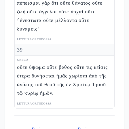
πέπεισμαι γὰρ ὅτι οὔτε θάνατος οὔτε
ζωὴ οὔτε ἄγγελοι οὔτε ἀρχαὶ οὔτε
⸂ἐνεστῶτα οὔτε μέλλοντα οὔτε
δυνάμεις⸃
LETTURA ORTODOSSA
39
GRECO
οὔτε ὕψωμα οὔτε βάθος οὔτε τις κτίσις
ἑτέρα δυνήσεται ἡμᾶς χωρίσαι ἀπὸ τῆς
ἀγάπης τοῦ θεοῦ τῆς ἐν Χριστῷ Ἰησοῦ
τῷ κυρίῳ ἡμῶν.
LETTURA ORTODOSSA