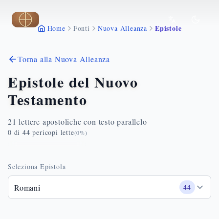
Vai al contenuto principale
Epistole
Home
Fonti
Nuova Alleanza
Torna alla Nuova Alleanza
Epistole del Nuovo
Testamento
21 lettere apostoliche con testo parallelo
0
di
44
pericopi lette
(
0
%)
Seleziona Epistola
Romani
44