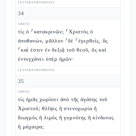
LETTURA ORTODOSSA
34
GRECO
τίς ὁ ⸀κατακρινῶν; ⸀Χριστὸς ὁ
ἀποθανών, μᾶλλον ⸀δὲ ⸀ἐγερθείς, ὅς
⸀καί ἐστιν ἐν δεξιᾷ τοῦ θεοῦ, ὃς καὶ
ἐντυγχάνει ὑπὲρ ἡμῶν·
LETTURA ORTODOSSA
35
GRECO
τίς ἡμᾶς χωρίσει ἀπὸ τῆς ἀγάπης τοῦ
Χριστοῦ; θλῖψις ἢ στενοχωρία ἢ
διωγμὸς ἢ λιμὸς ἢ γυμνότης ἢ κίνδυνος
ἢ μάχαιρα;