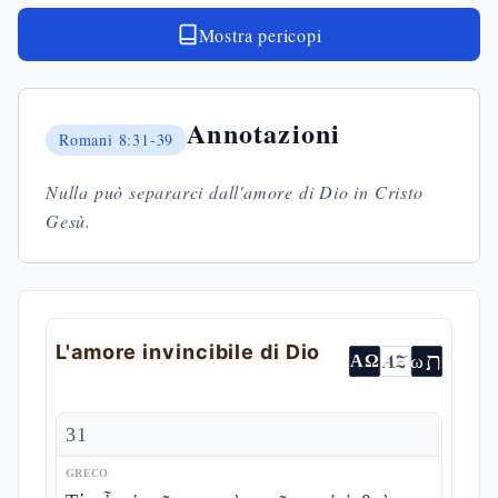
Mostra pericopi
Annotazioni
Romani
8:31-39
Nulla può separarci dall'amore di Dio in Cristo
Gesù.
L'amore invincibile di Dio
ת
AZ
ω
ΑΩ
31
GRECO