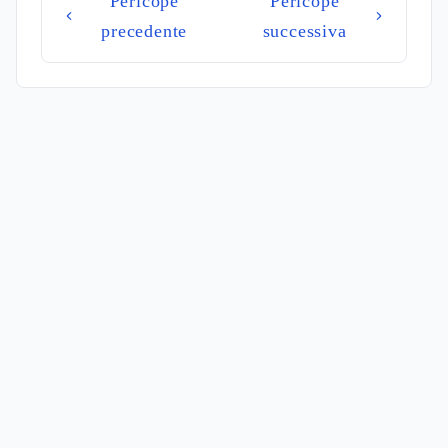
Pericope
Pericope
precedente
successiva