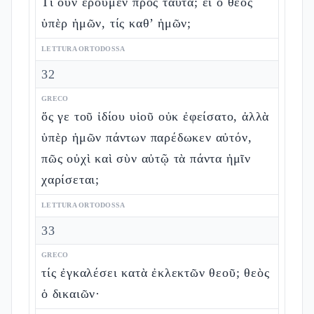
Τί οὖν ἐροῦμεν πρὸς ταῦτα; εἰ ὁ θεὸς
ὑπὲρ ἡμῶν, τίς καθ’ ἡμῶν;
LETTURA ORTODOSSA
32
GRECO
ὅς γε τοῦ ἰδίου υἱοῦ οὐκ ἐφείσατο, ἀλλὰ
ὑπὲρ ἡμῶν πάντων παρέδωκεν αὐτόν,
πῶς οὐχὶ καὶ σὺν αὐτῷ τὰ πάντα ἡμῖν
χαρίσεται;
LETTURA ORTODOSSA
33
GRECO
τίς ἐγκαλέσει κατὰ ἐκλεκτῶν θεοῦ; θεὸς
ὁ δικαιῶν·