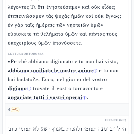
λέγοντες Τί ὅτι ἐνηστεύσαμεν καὶ οὐκ εἶδες;
ἐταπεινώσαμεν τὰς ψυχὰς ἡμῶν καὶ οὐκ ἔγνως;
ἐν γὰρ ταῖς ἡμέραις τῶν νηστειῶν ὑμῶν
εὑρίσκετε τὰ θελήματα ὑμῶν καὶ πάντας τοὺς
ὑποχειρίους ὑμῶν ὑπονύσσετε.
LETTURA ORTODOSSA
«Perché abbiamo digiunato e tu non hai visto,
abbiamo umiliato le nostre anime
e tu non
ⓘ
hai badato?». Ecco, nel giorno del vostro
digiuno
trovate il vostro tornaconto e
ⓘ
angariate tutti i vostri operai
.
ⓘ
4
🗝️
1
EBRAICO (MT)
הן לריב ומצה תצומו ולהכות באגרף רשע לא תצומו כיום