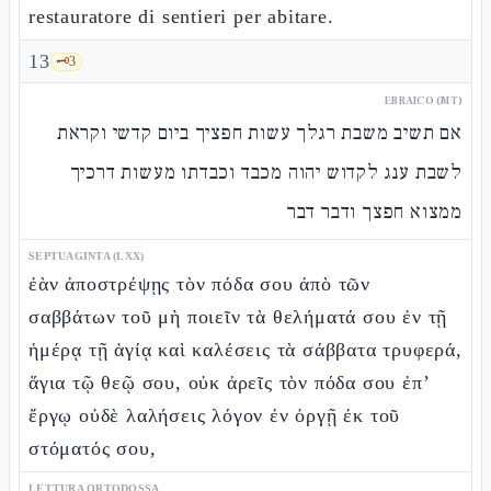
restauratore di sentieri per abitare.
13
🗝️
3
EBRAICO (MT)
אם תשיב משבת רגלך עשות חפציך ביום קדשי וקראת
לשבת ענג לקדוש יהוה מכבד וכבדתו מעשות דרכיך
ממצוא חפצך ודבר דבר
SEPTUAGINTA (LXX)
ἐὰν ἀποστρέψῃς τὸν πόδα σου ἀπὸ τῶν
σαββάτων τοῦ μὴ ποιεῖν τὰ θελήματά σου ἐν τῇ
ἡμέρᾳ τῇ ἁγίᾳ καὶ καλέσεις τὰ σάββατα τρυφερά,
ἅγια τῷ θεῷ σου, οὐκ ἀρεῖς τὸν πόδα σου ἐπ’
ἔργῳ οὐδὲ λαλήσεις λόγον ἐν ὀργῇ ἐκ τοῦ
στόματός σου,
LETTURA ORTODOSSA