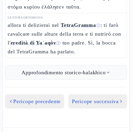
στόμα κυρίου ἐλάλησεν ταῦτα.
LETTURA ORTODOSSA
allora ti delizierai nel
TetraGramma
: ti farò
ⓘ
cavalcare sulle alture della terra e ti nutrirò con
l'
eredità di Yaʿaqòv
tuo padre. Sì, la bocca
ⓘ
del TetraGramma ha parlato.
Approfondimento storico-halakhico
Pericope precedente
Pericope successiva