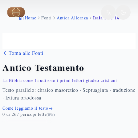
Vai al contenuto principale
Isaia 58 1 14
Home
Fonti
Antica Alleanza
Torna alle Fonti
Antico Testamento
La Bibbia come la udirono i primi lettori giudeo-cristiani
Testo parallelo: ebraico masoretico · Septuaginta · traduzione
· lettura ortodossa
Come leggiamo il testo
→
0
di
267
pericopi lette
(
0
%)