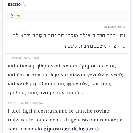
meno
.
ⓘ
12
🗝️
1
EBRAICO (MT)
ובנו ממך חרבות עולם מוסדי דור ודור תקומם וקרא לך
גדר פרץ משבב נתיבות לשבת
SEPTUAGINTA (LXX)
καὶ οἰκοδομηθήσονταί σου αἱ ἔρημοι αἰώνιοι,
καὶ ἔσται σου τὰ θεμέλια αἰώνια γενεῶν γενεαῖς·
καὶ κληθήσῃ Οἰκοδόμος φραγμῶν, καὶ τοὺς
τρίβους τοὺς ἀνὰ μέσον παύσεις.
LETTURA ORTODOSSA
I tuoi figli ricostruiranno le antiche rovine,
rialzerai le fondamenta di generazioni remote; e
sarai chiamato
riparatore di brecce
,
ⓘ