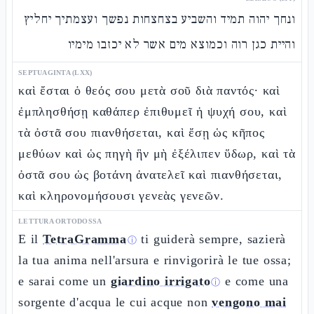
ונחך יהוה תמיד והשביע בצחצחות נפשך ועצמתיך יחליץ
והיית כגן רוה וכמוצא מים אשר לא יכזבו מימיו
SEPTUAGINTA (LXX)
καὶ ἔσται ὁ θεός σου μετὰ σοῦ διὰ παντός· καὶ
ἐμπλησθήσῃ καθάπερ ἐπιθυμεῖ ἡ ψυχή σου, καὶ
τὰ ὀστᾶ σου πιανθήσεται, καὶ ἔσῃ ὡς κῆπος
μεθύων καὶ ὡς πηγὴ ἣν μὴ ἐξέλιπεν ὕδωρ, καὶ τὰ
ὀστᾶ σου ὡς βοτάνη ἀνατελεῖ καὶ πιανθήσεται,
καὶ κληρονομήσουσι γενεὰς γενεῶν.
LETTURA ORTODOSSA
E il
TetraGramma
ti guiderà sempre, sazierà
ⓘ
la tua anima nell'arsura e rinvigorirà le tue ossa;
e sarai come un
giardino irrigato
e come una
ⓘ
sorgente d'acqua le cui acque non
vengono mai