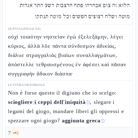
הלוא זה צום אבחרהו פתח חרצבות רשע התר אגדות
מוטה ושלח רצוצים חפשים וכל מוטה תנתקו
SEPTUAGINTA (LXX)
οὐχὶ τοιαύτην νηστείαν ἐγὼ ἐξελεξάμην, λέγει
κύριος, ἀλλὰ λῦε πάντα σύνδεσμον ἀδικίας,
διάλυε στραγγαλιὰς βιαίων συναλλαγμάτων,
ἀπόστελλε τεθραυσμένους ἐν ἀφέσει καὶ πᾶσαν
συγγραφὴν ἄδικον διάσπα·
LETTURA ORTODOSSA
Non è forse questo il digiuno che io scelgo:
sciogliere i ceppi dell'iniquità
, slegare i
ⓘ
legami del giogo, mandare liberi gli oppressi e
spezzare ogni giogo?
aggiunta greca
ⓘ
7
🗝️
2