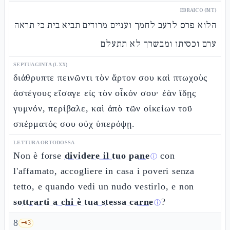
EBRAICO (MT)
הלוא פרס לרעב לחמך ועניים מרודים תביא בית כי תראה
ערם וכסיתו ומבשרך לא תתעלם
SEPTUAGINTA (LXX)
διάθρυπτε πεινῶντι τὸν ἄρτον σου καὶ πτωχοὺς
ἀστέγους εἴσαγε εἰς τὸν οἶκόν σου· ἐὰν ἴδῃς
γυμνόν, περίβαλε, καὶ ἀπὸ τῶν οἰκείων τοῦ
σπέρματός σου οὐχ ὑπερόψῃ.
LETTURA ORTODOSSA
Non è forse
dividere il tuo pane
con
ⓘ
l'affamato, accogliere in casa i poveri senza
tetto, e quando vedi un nudo vestirlo, e non
sottrarti a chi è tua stessa carne
?
ⓘ
8
🗝️
3