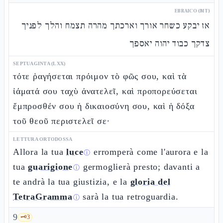
EBRAICO (MT)
אז יבקע כשחר אורך וארכתך מהרה תצמח והלך לפניך
צדקך כבוד יהוה יאספך
SEPTUAGINTA (LXX)
τότε ῥαγήσεται πρόιμον τὸ φῶς σου, καὶ τὰ
ἰάματά σου ταχὺ ἀνατελεῖ, καὶ προπορεύσεται
ἔμπροσθέν σου ἡ δικαιοσύνη σου, καὶ ἡ δόξα
τοῦ θεοῦ περιστελεῖ σε·
LETTURA ORTODOSSA
Allora la tua
luce
erromperà come l'aurora e la
ⓘ
tua
guarigione
germoglierà presto; davanti a
ⓘ
te andrà la tua giustizia, e la
gloria del
TetraGramma
sarà la tua retroguardia.
ⓘ
9
🗝️
3