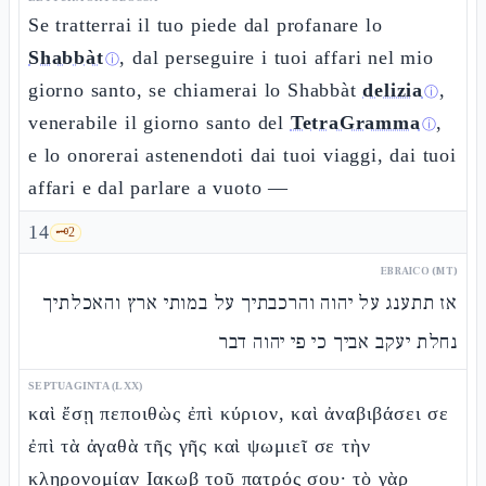
Se tratterrai il tuo piede dal profanare lo
Shabbàt
, dal perseguire i tuoi affari nel mio
ⓘ
giorno santo, se chiamerai lo Shabbàt
delizia
,
ⓘ
venerabile il giorno santo del
TetraGramma
,
ⓘ
e lo onorerai astenendoti dai tuoi viaggi, dai tuoi
affari e dal parlare a vuoto —
14
🗝️
2
EBRAICO (MT)
אז תתענג על יהוה והרכבתיך על במותי ארץ והאכלתיך
נחלת יעקב אביך כי פי יהוה דבר
SEPTUAGINTA (LXX)
καὶ ἔσῃ πεποιθὼς ἐπὶ κύριον, καὶ ἀναβιβάσει σε
ἐπὶ τὰ ἀγαθὰ τῆς γῆς καὶ ψωμιεῖ σε τὴν
κληρονομίαν Ιακωβ τοῦ πατρός σου· τὸ γὰρ