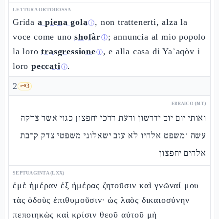
LETTURA ORTODOSSA
Grida
a piena gola
, non trattenerti, alza la
ⓘ
voce come uno
shofàr
; annuncia al mio popolo
ⓘ
la loro
trasgressione
, e alla casa di Yaʿaqòv i
ⓘ
loro
peccati
.
ⓘ
2
🗝️
3
EBRAICO (MT)
ואותי יום יום ידרשון ודעת דרכי יחפצון כגוי אשר צדקה
עשה ומשפט אלהיו לא עזב ישאלוני משפטי צדק קרבת
אלהים יחפצון
SEPTUAGINTA (LXX)
ἐμὲ ἡμέραν ἐξ ἡμέρας ζητοῦσιν καὶ γνῶναί μου
τὰς ὁδοὺς ἐπιθυμοῦσιν· ὡς λαὸς δικαιοσύνην
πεποιηκὼς καὶ κρίσιν θεοῦ αὐτοῦ μὴ