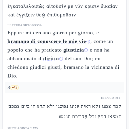
ἐγκαταλελοιπὼς αἰτοῦσίν με νῦν κρίσιν δικαίαν
καὶ ἐγγίζειν θεῷ ἐπιθυμοῦσιν
LETTURA ORTODOSSA
Eppure mi cercano giorno per giorno, e
bramano di conoscere le mie vie
, come un
ⓘ
popolo che ha praticato
giustizia
e non ha
ⓘ
abbandonato il
diritto
del suo Dio; mi
ⓘ
chiedono giudizi giusti, bramano la vicinanza di
Dio.
3
🗝️
3
EBRAICO (MT)
למה צמנו ולא ראית ענינו נפשנו ולא תדע הן ביום צמכם
תמצאו חפץ וכל עצביכם תנגשו
SEPTUAGINTA (LXX)