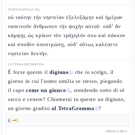
SEPTUAGINTA (LXX)
οὐ ταύτην τὴν νηστείαν ἐξελεξάμην καὶ ἡμέραν
ταπεινοῦν ἄνθρωπον τὴν ψυχὴν αὐτοῦ· οὐδ’ ἂν
κάμψῃς ὡς κρίκον τὸν τράχηλόν σου καὶ σάκκον
καὶ σποδὸν ὑποστρώσῃ, οὐδ’ οὕτως καλέσετε
νηστείαν δεκτήν.
LETTURA ORTODOSSA
È forse questo il
digiuno
che io scelgo, il
ⓘ
giorno in cui l'uomo umilia se stesso, piegando
il capo
come un giunco
, stendendo sotto di sé
ⓘ
sacco e cenere? Chiamerai tu questo un digiuno,
un giorno gradito
al TetraGramma
?
ⓘ
6
🗝️
2
EBRAICO (MT)