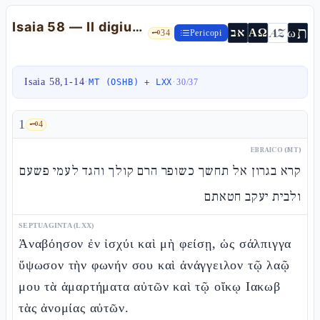
Isaia 58 — Il digiuno vero e lo Shabbat «delizia»
ת
AZ
ω
אב
ΑΩ
🗝️
34
Pericopi
Isaia 58,1-14
·
·
MT (OSHB) + LXX
30
/
37
1
🗝️
4
EBRAICO (MT)
קרא בגרון אל תחשך כשופר הרם קולך והגד לעמי פשעם
ולבית יעקב חטאתם
SEPTUAGINTA (LXX)
Ἀναβόησον ἐν ἰσχύι καὶ μὴ φείσῃ, ὡς σάλπιγγα
ὕψωσον τὴν φωνήν σου καὶ ἀνάγγειλον τῷ λαῷ
μου τὰ ἁμαρτήματα αὐτῶν καὶ τῷ οἴκῳ Ιακωβ
τὰς ἀνομίας αὐτῶν.