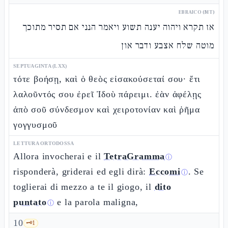
EBRAICO (MT)
אז תקרא ויהוה יענה תשוע ויאמר הנני אם תסיר מתוכך
מוטה שלח אצבע ודבר און
SEPTUAGINTA (LXX)
τότε βοήσῃ, καὶ ὁ θεὸς εἰσακούσεταί σου· ἔτι
λαλοῦντός σου ἐρεῖ Ἰδοὺ πάρειμι. ἐὰν ἀφέλῃς
ἀπὸ σοῦ σύνδεσμον καὶ χειροτονίαν καὶ ῥῆμα
γογγυσμοῦ
LETTURA ORTODOSSA
Allora invocherai e il
TetraGramma
ⓘ
risponderà, griderai ed egli dirà:
Eccomi
. Se
ⓘ
toglierai di mezzo a te il giogo, il
dito
puntato
e la parola maligna,
ⓘ
10
🗝️
1