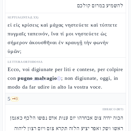
להשמיע במרום קולכם
SEPTUAGINTA (LXX)
εἰ εἰς κρίσεις καὶ μάχας νηστεύετε καὶ τύπτετε
πυγμαῖς ταπεινόν, ἵνα τί μοι νηστεύετε ὡς
σήμερον ἀκουσθῆναι ἐν κραυγῇ τὴν φωνὴν
ὑμῶν;
LETTURA ORTODOSSA
Ecco, voi digiunate per liti e contese, per colpire
con
pugno malvagio
; non digiunate, oggi, in
ⓘ
modo da far udire in alto la vostra voce.
5
🗝️
3
EBRAICO (MT)
הכזה יהיה צום אבחרהו יום ענות אדם נפשו הלכף כאגמן
ראשו ושק ואפר יציע הלזה תקרא צום ויום רצון ליהוה