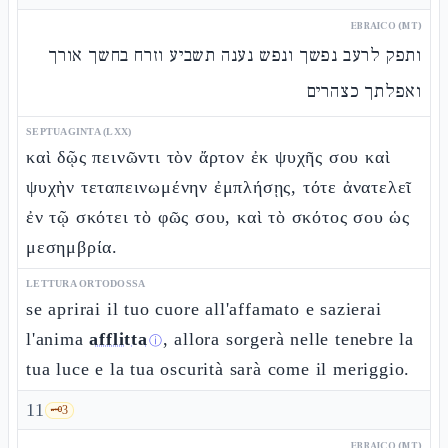
EBRAICO (MT)
ותפק לרעב נפשך ונפש נענה תשביע וזרח בחשך אורך
ואפלתך כצהרים
SEPTUAGINTA (LXX)
καὶ δῷς πεινῶντι τὸν ἄρτον ἐκ ψυχῆς σου καὶ
ψυχὴν τεταπεινωμένην ἐμπλήσῃς, τότε ἀνατελεῖ
ἐν τῷ σκότει τὸ φῶς σου, καὶ τὸ σκότος σου ὡς
μεσημβρία.
LETTURA ORTODOSSA
se aprirai il tuo cuore all'affamato e sazierai
l'anima
afflitta
, allora sorgerà nelle tenebre la
ⓘ
tua luce e la tua oscurità sarà come il meriggio.
11
🗝️
3
EBRAICO (MT)