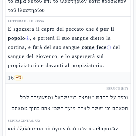
τὸ αἷμα αὐτοῦ ἐπὶ τὸ ἱλαστήριον κατὰ πρόσωπον
τοῦ ἱλαστηρίου
LETTURA ORTODOSSA
E sgozzerà il capro del peccato che è
per il
popolo
, e porterà il suo sangue dietro la
ⓘ
cortina, e farà del suo sangue
come fece
del
ⓘ
sangue del giovenco, e lo aspergerà sul
propiziatorio e davanti al propiziatorio.
16
🗝️
3
EBRAICO (MT)
וכפר על הקדש מטמאת בני ישראל ומפשעיהם לכל
חטאתם וכן יעשה לאהל מועד השכן אתם בתוך טמאתם
SEPTUAGINTA (LXX)
καὶ ἐξιλάσεται τὸ ἅγιον ἀπὸ τῶν ἀκαθαρσιῶν