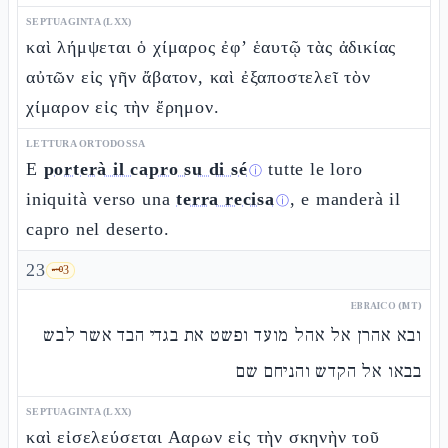
SEPTUAGINTA (LXX)
καὶ λήμψεται ὁ χίμαρος ἐφ’ ἑαυτῷ τὰς ἀδικίας
αὐτῶν εἰς γῆν ἄβατον, καὶ ἐξαποστελεῖ τὸν
χίμαρον εἰς τὴν ἔρημον.
LETTURA ORTODOSSA
E
porterà il capro su di sé
tutte le loro
ⓘ
iniquità verso una
terra recisa
, e manderà il
ⓘ
capro nel deserto.
23
🗝️
3
EBRAICO (MT)
ובא אהרן אל אהל מועד ופשט את בגדי הבד אשר לבש
בבאו אל הקדש והניחם שם
SEPTUAGINTA (LXX)
καὶ εἰσελεύσεται Ααρων εἰς τὴν σκηνὴν τοῦ