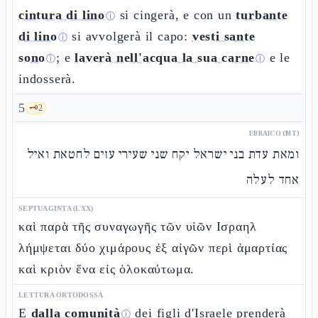
cintura di lino
si cingerà, e con un
turbante
ⓘ
di lino
si avvolgerà il capo:
vesti sante
ⓘ
sono
; e
laverà nell'acqua la sua carne
e le
ⓘ
ⓘ
indosserà.
5
🗝️
2
EBRAICO (MT)
ומאת עדת בני ישראל יקח שני שעירי עזים לחטאת ואיל
אחד לעלה
SEPTUAGINTA (LXX)
καὶ παρὰ τῆς συναγωγῆς τῶν υἱῶν Ισραηλ
λήμψεται δύο χιμάρους ἐξ αἰγῶν περὶ ἁμαρτίας
καὶ κριὸν ἕνα εἰς ὁλοκαύτωμα.
LETTURA ORTODOSSA
E
dalla comunità
dei figli d'Israele prenderà
ⓘ