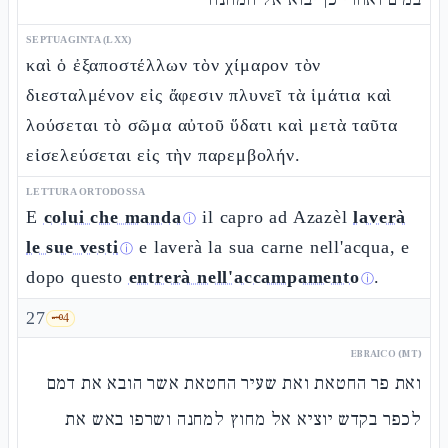
SEPTUAGINTA (LXX)
καὶ ὁ ἐξαποστέλλων τὸν χίμαρον τὸν
διεσταλμένον εἰς ἄφεσιν πλυνεῖ τὰ ἱμάτια καὶ
λούσεται τὸ σῶμα αὐτοῦ ὕδατι καὶ μετὰ ταῦτα
εἰσελεύσεται εἰς τὴν παρεμβολήν.
LETTURA ORTODOSSA
E
colui che manda
il capro ad Azazèl
laverà
ⓘ
le sue vesti
e laverà la sua carne nell'acqua, e
ⓘ
dopo questo
entrerà nell'accampamento
.
ⓘ
27
🗝️
4
EBRAICO (MT)
ואת פר החטאת ואת שעיר החטאת אשר הובא את דמם
לכפר בקדש יוציא אל מחוץ למחנה ושרפו באש את