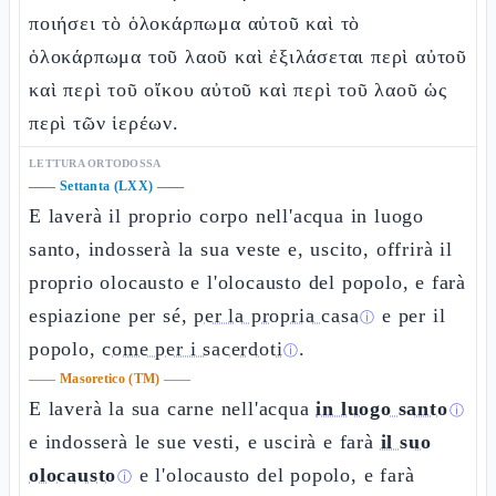
ποιήσει τὸ ὁλοκάρπωμα αὐτοῦ καὶ τὸ
ὁλοκάρπωμα τοῦ λαοῦ καὶ ἐξιλάσεται περὶ αὐτοῦ
καὶ περὶ τοῦ οἴκου αὐτοῦ καὶ περὶ τοῦ λαοῦ ὡς
περὶ τῶν ἱερέων.
LETTURA ORTODOSSA
——
Settanta (LXX)
——
E laverà il proprio corpo nell'acqua in luogo
santo, indosserà la sua veste e, uscito, offrirà il
proprio olocausto e l'olocausto del popolo, e farà
espiazione per sé,
per la propria casa
e per il
ⓘ
popolo,
come per i sacerdoti
.
ⓘ
——
Masoretico (TM)
——
E laverà la sua carne nell'acqua
in luogo santo
ⓘ
e indosserà le sue vesti, e uscirà e farà
il suo
olocausto
e l'olocausto del popolo, e farà
ⓘ