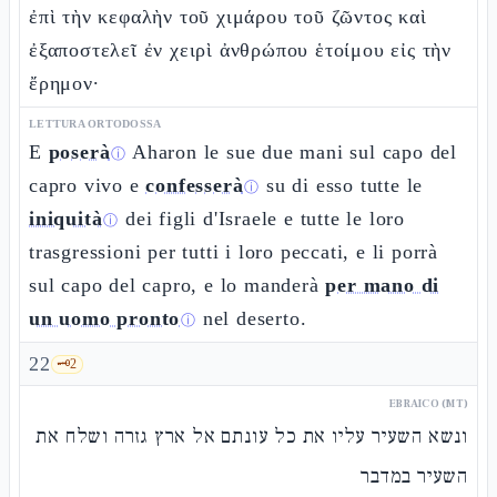
ἐπὶ τὴν κεφαλὴν τοῦ χιμάρου τοῦ ζῶντος καὶ
ἐξαποστελεῖ ἐν χειρὶ ἀνθρώπου ἑτοίμου εἰς τὴν
ἔρημον·
LETTURA ORTODOSSA
E
poserà
Aharon le sue due mani sul capo del
ⓘ
capro vivo e
confesserà
su di esso tutte le
ⓘ
iniquità
dei figli d'Israele e tutte le loro
ⓘ
trasgressioni per tutti i loro peccati, e li porrà
sul capo del capro, e lo manderà
per mano di
un uomo pronto
nel deserto.
ⓘ
22
🗝️
2
EBRAICO (MT)
ונשא השעיר עליו את כל עונתם אל ארץ גזרה ושלח את
השעיר במדבר