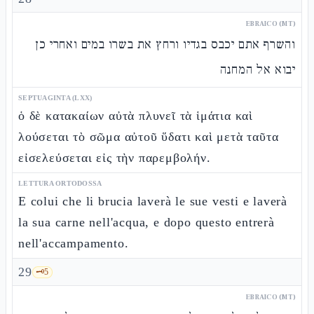
EBRAICO (MT)
והשרף אתם יכבס בגדיו ורחץ את בשרו במים ואחרי כן
יבוא אל המחנה
SEPTUAGINTA (LXX)
ὁ δὲ κατακαίων αὐτὰ πλυνεῖ τὰ ἱμάτια καὶ
λούσεται τὸ σῶμα αὐτοῦ ὕδατι καὶ μετὰ ταῦτα
εἰσελεύσεται εἰς τὴν παρεμβολήν.
LETTURA ORTODOSSA
E colui che li brucia laverà le sue vesti e laverà
la sua carne nell'acqua, e dopo questo entrerà
nell'accampamento.
29
🗝️
5
EBRAICO (MT)