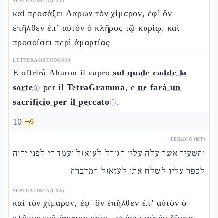
SEPTUAGINTA (LXX)
καὶ προσάξει Ααρων τὸν χίμαρον, ἐφ’ ὃν
ἐπῆλθεν ἐπ’ αὐτὸν ὁ κλῆρος τῷ κυρίῳ, καὶ
προσοίσει περὶ ἁμαρτίας·
LETTURA ORTODOSSA
E offrirà Aharon il capro
sul quale cadde la
sorte
per il
TetraGramma
, e
ne farà un
ⓘ
sacrificio per il peccato
.
ⓘ
10
🗝️
3
EBRAICO (MT)
והשעיר אשר עלה עליו הגורל לעזאזל יעמד חי לפני יהוה
לכפר עליו לשלח אתו לעזאזל המדברה
SEPTUAGINTA (LXX)
καὶ τὸν χίμαρον, ἐφ’ ὃν ἐπῆλθεν ἐπ’ αὐτὸν ὁ
κλῆρος τοῦ ἀποπομπαίου, στήσει αὐτὸν ζῶντα