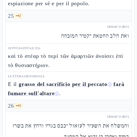
espiazione per sé e per il popolo.
25
🗝️
2
EBRAICO (MT)
ואת חלב החטאת יקטיר המזבחה
SEPTUAGINTA (LXX)
καὶ τὸ στέαρ τὸ περὶ τῶν ἁμαρτιῶν ἀνοίσει ἐπὶ
τὸ θυσιαστήριον.
LETTURA ORTODOSSA
E il
grasso del sacrificio per il peccato
farà
ⓘ
fumare sull'altare
.
ⓘ
26
🗝️
3
EBRAICO (MT)
והמשלח את השעיר לעזאזל יכבס בגדיו ורחץ את בשרו
במים ואחרי כן יבוא אל המחנה