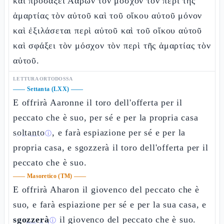
καὶ προσάξει Ααρων τὸν μόσχον τὸν περὶ τῆς
ἁμαρτίας τὸν αὐτοῦ καὶ τοῦ οἴκου αὐτοῦ μόνον
καὶ ἐξιλάσεται περὶ αὐτοῦ καὶ τοῦ οἴκου αὐτοῦ
καὶ σφάξει τὸν μόσχον τὸν περὶ τῆς ἁμαρτίας τὸν
αὐτοῦ.
LETTURA ORTODOSSA
——
Settanta (LXX)
——
E offrirà Aaronne il toro dell'offerta per il
peccato che è suo, per sé e per la propria casa
soltanto
, e farà espiazione per sé e per la
ⓘ
propria casa, e sgozzerà il toro dell'offerta per il
peccato che è suo.
——
Masoretico (TM)
——
E offrirà Aharon il giovenco del peccato che è
suo, e farà espiazione per sé e per la sua casa, e
sgozzerà
il giovenco del peccato che è suo.
ⓘ