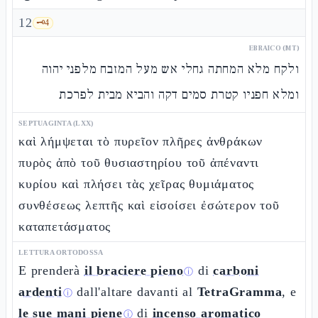
12
🗝️
4
EBRAICO (MT)
ולקח מלא המחתה גחלי אש מעל המזבח מלפני יהוה
ומלא חפניו קטרת סמים דקה והביא מבית לפרכת
SEPTUAGINTA (LXX)
καὶ λήμψεται τὸ πυρεῖον πλῆρες ἀνθράκων
πυρὸς ἀπὸ τοῦ θυσιαστηρίου τοῦ ἀπέναντι
κυρίου καὶ πλήσει τὰς χεῖρας θυμιάματος
συνθέσεως λεπτῆς καὶ εἰσοίσει ἐσώτερον τοῦ
καταπετάσματος
LETTURA ORTODOSSA
E prenderà
il braciere pieno
di
carboni
ⓘ
ardenti
dall'altare davanti al
TetraGramma
, e
ⓘ
le sue mani piene
di
incenso aromatico
ⓘ