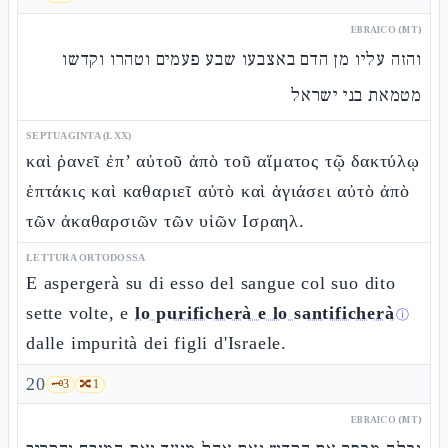
EBRAICO (MT)
והזה עליו מן הדם באצבעו שבע פעמים וטהרו וקדשו
מטמאת בני ישראל
SEPTUAGINTA (LXX)
καὶ ῥανεῖ ἐπ’ αὐτοῦ ἀπὸ τοῦ αἵματος τῷ δακτύλῳ
ἑπτάκις καὶ καθαριεῖ αὐτὸ καὶ ἁγιάσει αὐτὸ ἀπὸ
τῶν ἀκαθαρσιῶν τῶν υἱῶν Ισραηλ.
LETTURA ORTODOSSA
E aspergerà su di esso del sangue col suo dito
sette volte, e
lo purificherà e lo santificherà
ⓘ
dalle impurità dei figli d'Israele.
20
🗝️
3
🔀
1
EBRAICO (MT)