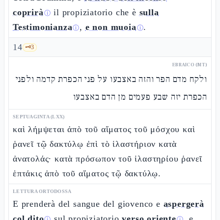
coprirà
il propiziatorio che è
sulla
ⓘ
Testimonianza
,
e non muoia
.
ⓘ
ⓘ
14
🗝️
3
EBRAICO (MT)
ולקח מדם הפר והזה באצבעו על פני הכפרת קדמה ולפני
הכפרת יזה שבע פעמים מן הדם באצבעו
SEPTUAGINTA (LXX)
καὶ λήμψεται ἀπὸ τοῦ αἵματος τοῦ μόσχου καὶ
ῥανεῖ τῷ δακτύλῳ ἐπὶ τὸ ἱλαστήριον κατὰ
ἀνατολάς· κατὰ πρόσωπον τοῦ ἱλαστηρίου ῥανεῖ
ἑπτάκις ἀπὸ τοῦ αἵματος τῷ δακτύλῳ.
LETTURA ORTODOSSA
E prenderà del sangue del giovenco e
aspergerà
col dito
sul propiziatorio
verso oriente
, e
ⓘ
ⓘ