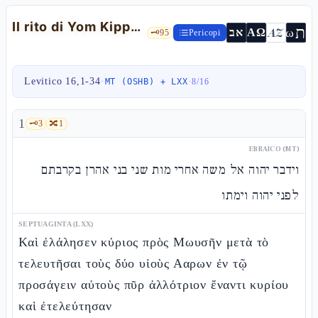
Il rito di Yom Kippùr: i due capri e l'espiazione — Lv 16,1-34
ת
AZ
ω
אב
ΑΩ
🗝️
95
Pericopi
Levitico 16,1-34
·
·
MT (OSHB) + LXX
8
/
16
1
🗝️
3
🔀
1
EBRAICO (MT)
וידבר יהוה אל משה אחרי מות שני בני אהרן בקרבתם
לפני יהוה וימתו
SEPTUAGINTA (LXX)
Καὶ ἐλάλησεν κύριος πρὸς Μωυσῆν μετὰ τὸ
τελευτῆσαι τοὺς δύο υἱοὺς Ααρων ἐν τῷ
προσάγειν αὐτοὺς πῦρ ἀλλότριον ἔναντι κυρίου
καὶ ἐτελεύτησαν