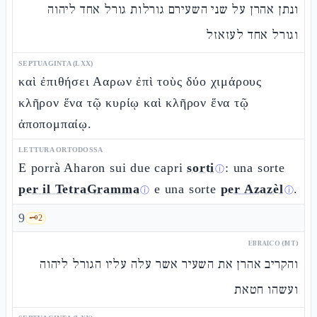
ונתן אהרן על שני השעירם גורלות גורל אחד ליהוה
וגורל אחד לעזאזל
SEPTUAGINTA (LXX)
καὶ ἐπιθήσει Ααρων ἐπὶ τοὺς δύο χιμάρους
κλῆρον ἕνα τῷ κυρίῳ καὶ κλῆρον ἕνα τῷ
ἀποπομπαίῳ.
LETTURA ORTODOSSA
E porrà Aharon sui due capri
sorti
: una sorte
ⓘ
per il TetraGramma
e una sorte
per Azazèl
.
ⓘ
ⓘ
9
🗝️
2
EBRAICO (MT)
והקריב אהרן את השעיר אשר עלה עליו הגורל ליהוה
ועשהו חטאת