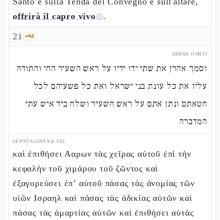
Santo e sulla Tenda del Convegno e sull'altare,
offrirà il capro vivo
.
ⓘ
21
🗝️
4
EBRAICO (MT)
וסמך אהרן את שתי ידו ידיו על ראש השעיר החי והתודה
עליו את כל עונת בני ישראל ואת כל פשעיהם לכל
חטאתם ונתן אתם על ראש השעיר ושלח ביד איש עתי
המדברה
SEPTUAGINTA (LXX)
καὶ ἐπιθήσει Ααρων τὰς χεῖρας αὐτοῦ ἐπὶ τὴν
κεφαλὴν τοῦ χιμάρου τοῦ ζῶντος καὶ
ἐξαγορεύσει ἐπ’ αὐτοῦ πάσας τὰς ἀνομίας τῶν
υἱῶν Ισραηλ καὶ πάσας τὰς ἀδικίας αὐτῶν καὶ
πάσας τὰς ἁμαρτίας αὐτῶν καὶ ἐπιθήσει αὐτὰς