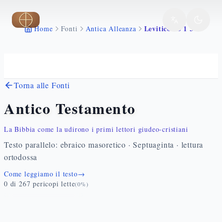
Vai al contenuto principale
Levitico 16 1 34
Home
Fonti
Antica Alleanza
Torna alle Fonti
Antico Testamento
La Bibbia come la udirono i primi lettori giudeo-cristiani
Testo parallelo: ebraico masoretico · Septuaginta · lettura
ortodossa
Come leggiamo il testo
→
0
di
267
pericopi lette
(
0
%)