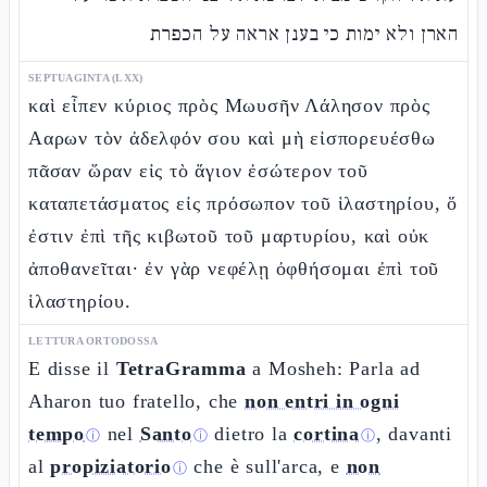
הארן ולא ימות כי בענן אראה על הכפרת
SEPTUAGINTA (LXX)
καὶ εἶπεν κύριος πρὸς Μωυσῆν Λάλησον πρὸς
Ααρων τὸν ἀδελφόν σου καὶ μὴ εἰσπορευέσθω
πᾶσαν ὥραν εἰς τὸ ἅγιον ἐσώτερον τοῦ
καταπετάσματος εἰς πρόσωπον τοῦ ἱλαστηρίου, ὅ
ἐστιν ἐπὶ τῆς κιβωτοῦ τοῦ μαρτυρίου, καὶ οὐκ
ἀποθανεῖται· ἐν γὰρ νεφέλῃ ὀφθήσομαι ἐπὶ τοῦ
ἱλαστηρίου.
LETTURA ORTODOSSA
E disse il
TetraGramma
a Mosheh: Parla ad
Aharon tuo fratello, che
non entri in ogni
tempo
nel
Santo
dietro la
cortina
, davanti
ⓘ
ⓘ
ⓘ
al
propiziatorio
che è sull'arca, e
non
ⓘ