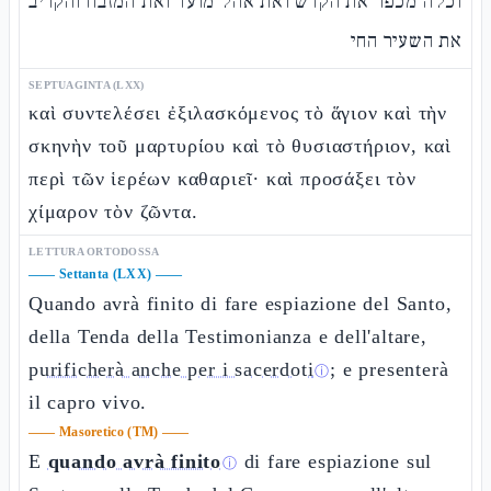
וכלה מכפר את הקדש ואת אהל מועד ואת המזבח והקריב
את השעיר החי
SEPTUAGINTA (LXX)
καὶ συντελέσει ἐξιλασκόμενος τὸ ἅγιον καὶ τὴν
σκηνὴν τοῦ μαρτυρίου καὶ τὸ θυσιαστήριον, καὶ
περὶ τῶν ἱερέων καθαριεῖ· καὶ προσάξει τὸν
χίμαρον τὸν ζῶντα.
LETTURA ORTODOSSA
——
Settanta (LXX)
——
Quando avrà finito di fare espiazione del Santo,
della Tenda della Testimonianza e dell'altare,
purificherà anche per i sacerdoti
; e presenterà
ⓘ
il capro vivo.
——
Masoretico (TM)
——
E
quando avrà finito
di fare espiazione sul
ⓘ