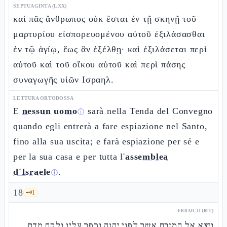
SEPTUAGINTA (LXX)
καὶ πᾶς ἄνθρωπος οὐκ ἔσται ἐν τῇ σκηνῇ τοῦ
μαρτυρίου εἰσπορευομένου αὐτοῦ ἐξιλάσασθαι
ἐν τῷ ἁγίῳ, ἕως ἂν ἐξέλθῃ· καὶ ἐξιλάσεται περὶ
αὐτοῦ καὶ τοῦ οἴκου αὐτοῦ καὶ περὶ πάσης
συναγωγῆς υἱῶν Ισραηλ.
LETTURA ORTODOSSA
E
nessun uomo
sarà nella Tenda del Convegno
ⓘ
quando egli entrerà a fare espiazione nel Santo,
fino alla sua uscita; e farà espiazione per sé e
per la sua casa e per tutta l'
assemblea
d'Israele
.
ⓘ
18
🗝️
1
EBRAICO (MT)
ויצא אל המזבח אשר לפני יהוה וכפר עליו ולקח מדם