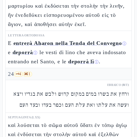
μαρτυρίου καὶ ἐκδύσεται τὴν στολὴν τὴν λινῆν,
ἣν ἐνεδεδύκει εἰσπορευομένου αὐτοῦ εἰς τὸ
ἅγιον, καὶ ἀποθήσει αὐτὴν ἐκεῖ.
LETTURA ORTODOSSA
E
entrerà Aharon nella Tenda del Convegno
ⓘ
e
deporrà
le vesti di lino che aveva indossato
ⓘ
entrando nel Santo, e le
deporrà lì
.
ⓘ
24
🗝️
4
🔀
1
EBRAICO (MT)
ורחץ את בשרו במים במקום קדוש ולבש את בגדיו ויצא
ועשה את עלתו ואת עלת העם וכפר בעדו ובעד העם
SEPTUAGINTA (LXX)
καὶ λούσεται τὸ σῶμα αὐτοῦ ὕδατι ἐν τόπῳ ἁγίῳ
καὶ ἐνδύσεται τὴν στολὴν αὐτοῦ καὶ ἐξελθὼν