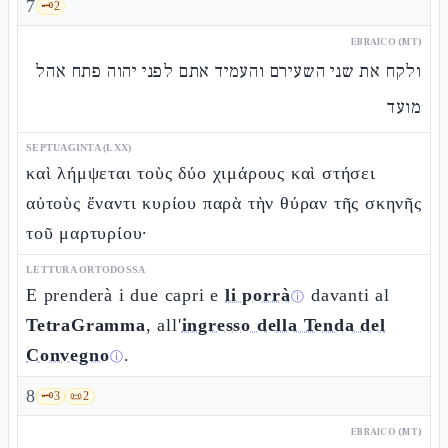
7
🗝️
2
EBRAICO (MT)
ולקח את שני השעירם והעמיד אתם לפני יהוה פתח אהל
מועד
SEPTUAGINTA (LXX)
καὶ λήμψεται τοὺς δύο χιμάρους καὶ στήσει
αὐτοὺς ἔναντι κυρίου παρὰ τὴν θύραν τῆς σκηνῆς
τοῦ μαρτυρίου·
LETTURA ORTODOSSA
E prenderà i due capri e
li porrà
davanti al
ⓘ
TetraGramma
, all'
ingresso della Tenda del
Convegno
.
ⓘ
8
🗝️
3
📜
2
EBRAICO (MT)