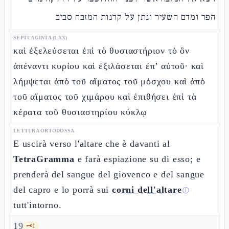
הפר ומדם השעיר ונתן על קרנות המזבח סביב
SEPTUAGINTA (LXX)
καὶ ἐξελεύσεται ἐπὶ τὸ θυσιαστήριον τὸ ὂν
ἀπέναντι κυρίου καὶ ἐξιλάσεται ἐπ’ αὐτοῦ· καὶ
λήμψεται ἀπὸ τοῦ αἵματος τοῦ μόσχου καὶ ἀπὸ
τοῦ αἵματος τοῦ χιμάρου καὶ ἐπιθήσει ἐπὶ τὰ
κέρατα τοῦ θυσιαστηρίου κύκλῳ
LETTURA ORTODOSSA
E uscirà verso l'altare che è davanti al
TetraGramma
e farà espiazione su di esso; e
prenderà del sangue del giovenco e del sangue
del capro e lo porrà sui
corni dell'altare
ⓘ
tutt'intorno.
19
🗝️
1