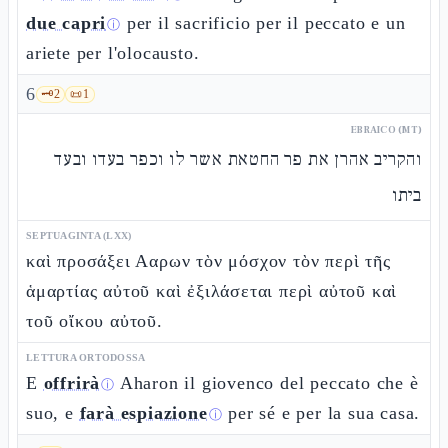
due capri
per il sacrificio per il peccato e un
ⓘ
ariete per l'olocausto.
6
🗝️
2
📜
1
EBRAICO (MT)
והקריב אהרן את פר החטאת אשר לו וכפר בעדו ובעד
ביתו
SEPTUAGINTA (LXX)
καὶ προσάξει Ααρων τὸν μόσχον τὸν περὶ τῆς
ἁμαρτίας αὐτοῦ καὶ ἐξιλάσεται περὶ αὐτοῦ καὶ
τοῦ οἴκου αὐτοῦ.
LETTURA ORTODOSSA
E
offrirà
Aharon il giovenco del peccato che è
ⓘ
suo, e
farà espiazione
per sé e per la sua casa.
ⓘ