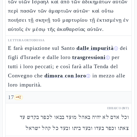
τῶν υἱῶν Ισραηλ καὶ ἀπὸ τῶν ἀδικημάτων αὐτῶν
περὶ πασῶν τῶν ἁμαρτιῶν αὐτῶν· καὶ οὕτω
ποιήσει τῇ σκηνῇ τοῦ μαρτυρίου τῇ ἐκτισμένῃ ἐν
αὐτοῖς ἐν μέσῳ τῆς ἀκαθαρσίας αὐτῶν.
LETTURA ORTODOSSA
E farà espiazione sul Santo
dalle impurità
dei
ⓘ
figli d'Israele e dalle loro
trasgressioni
per
ⓘ
tutti i loro peccati; e così farà alla Tenda del
Convegno che
dimora con loro
in mezzo alle
ⓘ
loro impurità.
17
🗝️
2
EBRAICO (MT)
וכל אדם לא יהיה באהל מועד בבאו לכפר בקדש עד
צאתו וכפר בעדו ובעד ביתו ובעד כל קהל ישראל