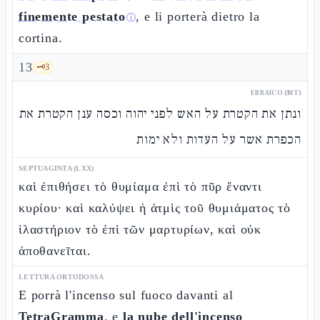
finemente pestato
, e li porterà dietro la
ⓘ
cortina.
13
🗝️
3
EBRAICO (MT)
ונתן את הקטרת על האש לפני יהוה וכסה ענן הקטרת את
הכפרת אשר על העדות ולא ימות
SEPTUAGINTA (LXX)
καὶ ἐπιθήσει τὸ θυμίαμα ἐπὶ τὸ πῦρ ἔναντι
κυρίου· καὶ καλύψει ἡ ἀτμὶς τοῦ θυμιάματος τὸ
ἱλαστήριον τὸ ἐπὶ τῶν μαρτυρίων, καὶ οὐκ
ἀποθανεῖται.
LETTURA ORTODOSSA
E porrà l'incenso sul fuoco davanti al
TetraGramma
, e
la nube dell'incenso