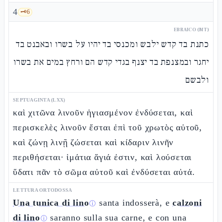
4
🗝️
6
EBRAICO (MT)
כתנת בד קדש ילבש ומכנסי בד יהיו על בשרו ובאבנט בד
יחגר ובמצנפת בד יצנף בגדי קדש הם ורחץ במים את בשרו
ולבשם
SEPTUAGINTA (LXX)
καὶ χιτῶνα λινοῦν ἡγιασμένον ἐνδύσεται, καὶ
περισκελὲς λινοῦν ἔσται ἐπὶ τοῦ χρωτὸς αὐτοῦ,
καὶ ζώνῃ λινῇ ζώσεται καὶ κίδαριν λινῆν
περιθήσεται· ἱμάτια ἅγιά ἐστιν, καὶ λούσεται
ὕδατι πᾶν τὸ σῶμα αὐτοῦ καὶ ἐνδύσεται αὐτά.
LETTURA ORTODOSSA
Una tunica di lino
santa indosserà, e
calzoni
ⓘ
di lino
saranno sulla sua carne, e con una
ⓘ