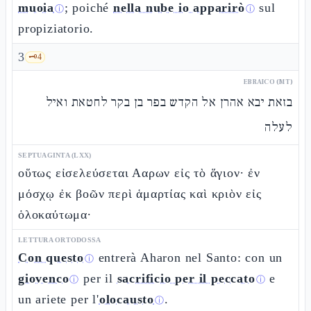
muoia
; poiché
nella nube io apparirò
sul
ⓘ
ⓘ
propiziatorio.
3
🗝️
4
EBRAICO (MT)
בזאת יבא אהרן אל הקדש בפר בן בקר לחטאת ואיל
לעלה
SEPTUAGINTA (LXX)
οὕτως εἰσελεύσεται Ααρων εἰς τὸ ἅγιον· ἐν
μόσχῳ ἐκ βοῶν περὶ ἁμαρτίας καὶ κριὸν εἰς
ὁλοκαύτωμα·
LETTURA ORTODOSSA
Con questo
entrerà Aharon nel Santo: con un
ⓘ
giovenco
per il
sacrificio per il peccato
e
ⓘ
ⓘ
un ariete per l'
olocausto
.
ⓘ