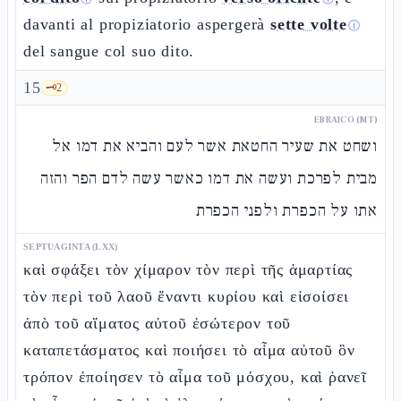
davanti al propiziatorio aspergerà
sette volte
ⓘ
del sangue col suo dito.
15
🗝️
2
EBRAICO (MT)
ושחט את שעיר החטאת אשר לעם והביא את דמו אל
מבית לפרכת ועשה את דמו כאשר עשה לדם הפר והזה
אתו על הכפרת ולפני הכפרת
SEPTUAGINTA (LXX)
καὶ σφάξει τὸν χίμαρον τὸν περὶ τῆς ἁμαρτίας
τὸν περὶ τοῦ λαοῦ ἔναντι κυρίου καὶ εἰσοίσει
ἀπὸ τοῦ αἵματος αὐτοῦ ἐσώτερον τοῦ
καταπετάσματος καὶ ποιήσει τὸ αἷμα αὐτοῦ ὃν
τρόπον ἐποίησεν τὸ αἷμα τοῦ μόσχου, καὶ ῥανεῖ