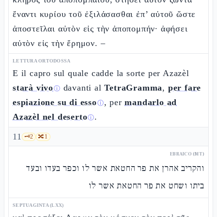
ἔναντι κυρίου τοῦ ἐξιλάσασθαι ἐπ’ αὐτοῦ ὥστε
ἀποστεῖλαι αὐτὸν εἰς τὴν ἀποπομπήν· ἀφήσει
αὐτὸν εἰς τὴν ἔρημον. –
LETTURA ORTODOSSA
E il capro sul quale cadde la sorte per Azazèl
starà vivo
davanti al
TetraGramma
,
per fare
ⓘ
espiazione su di esso
, per
mandarlo ad
ⓘ
Azazèl nel deserto
.
ⓘ
11
🗝️
2
🔀
1
EBRAICO (MT)
והקריב אהרן את פר החטאת אשר לו וכפר בעדו ובעד
ביתו ושחט את פר החטאת אשר לו
SEPTUAGINTA (LXX)