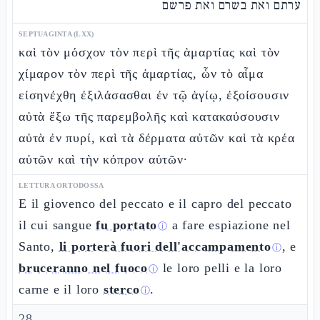
ערתם ואת בשרם ואת פרשם
SEPTUAGINTA (LXX)
καὶ τὸν μόσχον τὸν περὶ τῆς ἁμαρτίας καὶ τὸν
χίμαρον τὸν περὶ τῆς ἁμαρτίας, ὧν τὸ αἷμα
εἰσηνέχθη ἐξιλάσασθαι ἐν τῷ ἁγίῳ, ἐξοίσουσιν
αὐτὰ ἔξω τῆς παρεμβολῆς καὶ κατακαύσουσιν
αὐτὰ ἐν πυρί, καὶ τὰ δέρματα αὐτῶν καὶ τὰ κρέα
αὐτῶν καὶ τὴν κόπρον αὐτῶν·
LETTURA ORTODOSSA
E il giovenco del peccato e il capro del peccato
il cui sangue
fu portato
a fare espiazione nel
ⓘ
Santo,
li porterà fuori dell'accampamento
, e
ⓘ
bruceranno nel fuoco
le loro pelli e la loro
ⓘ
carne e il loro
sterco
.
ⓘ
28