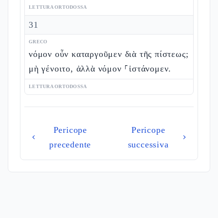
LETTURA ORTODOSSA
31
GRECO
νόμον οὖν καταργοῦμεν διὰ τῆς πίστεως;
μὴ γένοιτο, ἀλλὰ νόμον ⸀ἱστάνομεν.
LETTURA ORTODOSSA
Pericope
Pericope
precedente
successiva