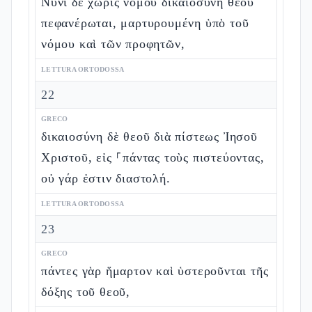
Νυνὶ δὲ χωρὶς νόμου δικαιοσύνη θεοῦ
πεφανέρωται, μαρτυρουμένη ὑπὸ τοῦ
νόμου καὶ τῶν προφητῶν,
LETTURA ORTODOSSA
22
GRECO
δικαιοσύνη δὲ θεοῦ διὰ πίστεως Ἰησοῦ
Χριστοῦ, εἰς ⸀πάντας τοὺς πιστεύοντας,
οὐ γάρ ἐστιν διαστολή.
LETTURA ORTODOSSA
23
GRECO
πάντες γὰρ ἥμαρτον καὶ ὑστεροῦνται τῆς
δόξης τοῦ θεοῦ,