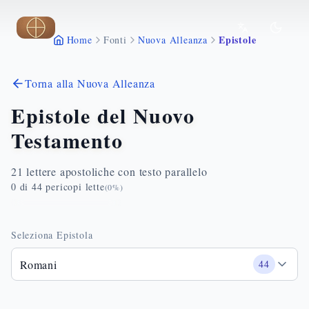
Vai al contenuto principale
Epistole
Home
Fonti
Nuova Alleanza
Torna alla Nuova Alleanza
Epistole del Nuovo
Testamento
21 lettere apostoliche con testo parallelo
0
di
44
pericopi lette
(
0
%)
Seleziona Epistola
Romani
44