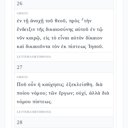
26
GRECO
ἐν τῇ ἀνοχῇ τοῦ θεοῦ, πρὸς ⸀τὴν
ἔνδειξιν τῆς δικαιοσύνης αὐτοῦ ἐν τῷ
νῦν καιρῷ, εἰς τὸ εἶναι αὐτὸν δίκαιον
καὶ δικαιοῦντα τὸν ἐκ πίστεως Ἰησοῦ.
LETTURA ORTODOSSA
27
GRECO
Ποῦ οὖν ἡ καύχησις; ἐξεκλείσθη. διὰ
ποίου νόμου; τῶν ἔργων; οὐχί, ἀλλὰ διὰ
νόμου πίστεως.
LETTURA ORTODOSSA
28