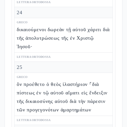
LETTURA ORTODOSSA
24
GRECO
δικαιούμενοι δωρεὰν τῇ αὐτοῦ χάριτι διὰ
τῆς ἀπολυτρώσεως τῆς ἐν Χριστῷ
Ἰησοῦ·
LETTURA ORTODOSSA
25
GRECO
ὃν προέθετο ὁ θεὸς ἱλαστήριον ⸀διὰ
πίστεως ἐν τῷ αὐτοῦ αἵματι εἰς ἔνδειξιν
τῆς δικαιοσύνης αὐτοῦ διὰ τὴν πάρεσιν
τῶν προγεγονότων ἁμαρτημάτων
LETTURA ORTODOSSA