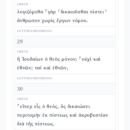
GRECO
λογιζόμεθα ⸀γὰρ ⸂δικαιοῦσθαι πίστει⸃
ἄνθρωπον χωρὶς ἔργων νόμου.
LETTURA ORTODOSSA
29
GRECO
ἢ Ἰουδαίων ὁ θεὸς μόνον; ⸀οὐχὶ καὶ
ἐθνῶν; ναὶ καὶ ἐθνῶν,
LETTURA ORTODOSSA
30
GRECO
⸀εἴπερ εἷς ὁ θεός, ὃς δικαιώσει
περιτομὴν ἐκ πίστεως καὶ ἀκροβυστίαν
διὰ τῆς πίστεως.