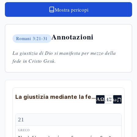
Mostra pericopi
Annotazioni
Romani
3:21-31
La giustizia di Dio si manifesta per mezzo della
fede in Cristo Gesù.
La giustizia mediante la fede
ת
AZ
ω
ΑΩ
21
GRECO