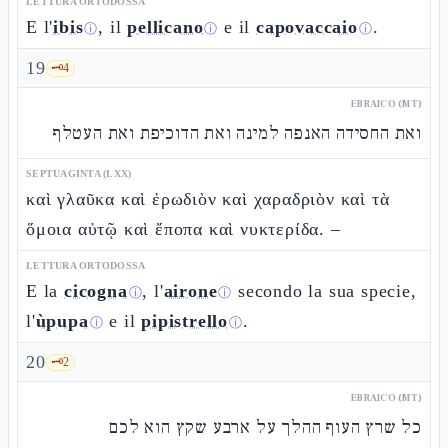
LETTURA ORTODOSSA
E l'
ibis
, il
pellicano
e il
capovaccaio
.
ⓘ
ⓘ
ⓘ
19
🗝️
4
EBRAICO (MT)
ואת החסידה האנפה למינה ואת הדוכיפת ואת העטלף
SEPTUAGINTA (LXX)
καὶ γλαῦκα καὶ ἐρωδιὸν καὶ χαραδριὸν καὶ τὰ
ὅμοια αὐτῷ καὶ ἔποπα καὶ νυκτερίδα. –
LETTURA ORTODOSSA
E la
cicogna
, l'
airone
secondo la sua specie,
ⓘ
ⓘ
l'
ùpupa
e il
pipistrello
.
ⓘ
ⓘ
20
🗝️
2
EBRAICO (MT)
כל שרץ העוף ההלך על ארבע שקץ הוא לכם