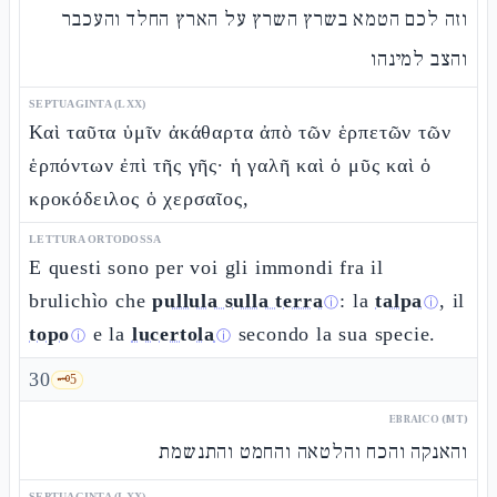
וזה לכם הטמא בשרץ השרץ על הארץ החלד והעכבר
והצב למינהו
SEPTUAGINTA (LXX)
Καὶ ταῦτα ὑμῖν ἀκάθαρτα ἀπὸ τῶν ἑρπετῶν τῶν
ἑρπόντων ἐπὶ τῆς γῆς· ἡ γαλῆ καὶ ὁ μῦς καὶ ὁ
κροκόδειλος ὁ χερσαῖος,
LETTURA ORTODOSSA
E questi sono per voi gli immondi fra il
brulichìo che
pullula sulla terra
: la
talpa
, il
ⓘ
ⓘ
topo
e la
lucertola
secondo la sua specie.
ⓘ
ⓘ
30
🗝️
5
EBRAICO (MT)
והאנקה והכח והלטאה והחמט והתנשמת
SEPTUAGINTA (LXX)