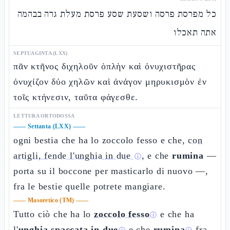
כל מפרסת פרסה ושסעת שסע פרסת מעלת גרה בבהמה
אתה תאכלו
SEPTUAGINTA (LXX)
πᾶν κτῆνος διχηλοῦν ὁπλὴν καὶ ὀνυχιστῆρας
ὀνυχίζον δύο χηλῶν καὶ ἀνάγον μηρυκισμὸν ἐν
τοῖς κτήνεσιν, ταῦτα φάγεσθε.
LETTURA ORTODOSSA
——
Settanta (LXX)
——
ogni bestia che ha lo zoccolo fesso e che,
con
artigli, fende l'unghia in due
, e che
rumina
—
ⓘ
porta su il boccone per masticarlo di nuovo —,
fra le bestie quelle potrete mangiare.
——
Masoretico (TM)
——
Tutto ciò che ha lo
zoccolo fesso
e che ha
ⓘ
l'
unghia spaccata in due
e che
rumina
fra