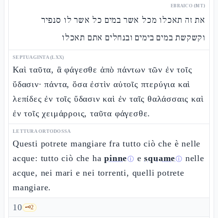
EBRAICO (MT)
את זה תאכלו מכל אשר במים כל אשר לו סנפיר
וקשקשת במים בימים ובנחלים אתם תאכלו
SEPTUAGINTA (LXX)
Καὶ ταῦτα, ἃ φάγεσθε ἀπὸ πάντων τῶν ἐν τοῖς
ὕδασιν· πάντα, ὅσα ἐστὶν αὐτοῖς πτερύγια καὶ
λεπίδες ἐν τοῖς ὕδασιν καὶ ἐν ταῖς θαλάσσαις καὶ
ἐν τοῖς χειμάρροις, ταῦτα φάγεσθε.
LETTURA ORTODOSSA
Questi potrete mangiare fra tutto ciò che è nelle
acque: tutto ciò che ha
pinne
e
squame
nelle
ⓘ
ⓘ
acque, nei mari e nei torrenti, quelli potrete
mangiare.
10
🗝️
2