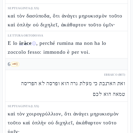
SEPTUAGINTA (LXX)
καὶ τὸν δασύποδα, ὅτι ἀνάγει μηρυκισμὸν τοῦτο
καὶ ὁπλὴν οὐ διχηλεῖ, ἀκάθαρτον τοῦτο ὑμῖν·
LETTURA ORTODOSSA
E lo
iràce
, perché rumina ma non ha lo
ⓘ
zoccolo fesso: immondo è per voi.
6
🗝️
1
EBRAICO (MT)
ואת הארנבת כי מעלת גרה הוא ופרסה לא הפריסה
טמאה הוא לכם
SEPTUAGINTA (LXX)
καὶ τὸν χοιρογρύλλιον, ὅτι ἀνάγει μηρυκισμὸν
τοῦτο καὶ ὁπλὴν οὐ διχηλεῖ, ἀκάθαρτον τοῦτο
ὑμῖν·