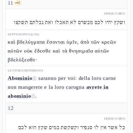
11
🗝️
2
EBRAICO (MT)
ושקץ יהיו לכם מבשרם לא תאכלו ואת נבלתם תשקצו
SEPTUAGINTA (LXX)
καὶ βδελύγματα ἔσονται ὑμῖν, ἀπὸ τῶν κρεῶν
αὐτῶν οὐκ ἔδεσθε καὶ τὰ θνησιμαῖα αὐτῶν
βδελύξεσθε·
LETTURA ORTODOSSA
Abominio
saranno per voi: della loro carne
ⓘ
non mangerete e la loro carogna
avrete in
abominio
.
ⓘ
12
EBRAICO (MT)
כל אשר אין לו סנפיר וקשקשת במים שקץ הוא לכם