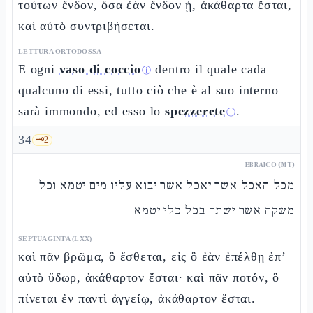
τούτων ἔνδον, ὅσα ἐὰν ἔνδον ᾖ, ἀκάθαρτα ἔσται,
καὶ αὐτὸ συντριβήσεται.
LETTURA ORTODOSSA
E ogni
vaso di coccio
dentro il quale cada
ⓘ
qualcuno di essi, tutto ciò che è al suo interno
sarà immondo, ed esso lo
spezzerete
.
ⓘ
34
🗝️
2
EBRAICO (MT)
מכל האכל אשר יאכל אשר יבוא עליו מים יטמא וכל
משקה אשר ישתה בכל כלי יטמא
SEPTUAGINTA (LXX)
καὶ πᾶν βρῶμα, ὃ ἔσθεται, εἰς ὃ ἐὰν ἐπέλθῃ ἐπ’
αὐτὸ ὕδωρ, ἀκάθαρτον ἔσται· καὶ πᾶν ποτόν, ὃ
πίνεται ἐν παντὶ ἀγγείῳ, ἀκάθαρτον ἔσται.