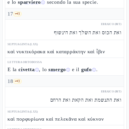
e lo
sparviero
secondo la sua specie.
ⓘ
17
🗝️
3
EBRAICO (MT)
ואת הכוס ואת השלך ואת הינשוף
SEPTUAGINTA (LXX)
καὶ νυκτικόρακα καὶ καταρράκτην καὶ ἶβιν
LETTURA ORTODOSSA
E la
civetta
, lo
smergo
e il
gufo
.
ⓘ
ⓘ
ⓘ
18
🗝️
3
EBRAICO (MT)
ואת התנשמת ואת הקאת ואת הרחם
SEPTUAGINTA (LXX)
καὶ πορφυρίωνα καὶ πελεκᾶνα καὶ κύκνον