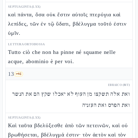
SEPTUAGINTA (LXX)
καὶ πάντα, ὅσα οὐκ ἔστιν αὐτοῖς πτερύγια καὶ
λεπίδες, τῶν ἐν τῷ ὕδατι, βδέλυγμα τοῦτό ἐστιν
ὑμῖν.
LETTURA ORTODOSSA
Tutto ciò che non ha pinne né squame nelle
acque, abominio è per voi.
13
🗝️
4
EBRAICO (MT)
ואת אלה תשקצו מן העוף לא יאכלו שקץ הם את הנשר
ואת הפרס ואת העזניה
SEPTUAGINTA (LXX)
Καὶ ταῦτα βδελύξεσθε ἀπὸ τῶν πετεινῶν, καὶ οὐ
βρωθήσεται, βδέλυγμά ἐστιν· τὸν ἀετὸν καὶ τὸν