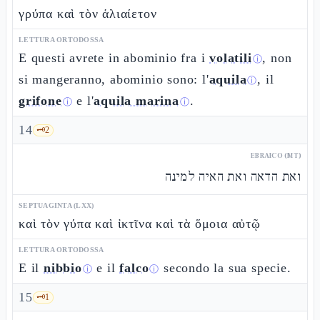
γρύπα καὶ τὸν ἁλιαίετον
LETTURA ORTODOSSA
E questi avrete in abominio fra i
volatili
, non
ⓘ
si mangeranno, abominio sono: l'
aquila
, il
ⓘ
grifone
e l'
aquila marina
.
ⓘ
ⓘ
14
🗝️
2
EBRAICO (MT)
ואת הדאה ואת האיה למינה
SEPTUAGINTA (LXX)
καὶ τὸν γύπα καὶ ἰκτῖνα καὶ τὰ ὅμοια αὐτῷ
LETTURA ORTODOSSA
E il
nibbio
e il
falco
secondo la sua specie.
ⓘ
ⓘ
15
🗝️
1