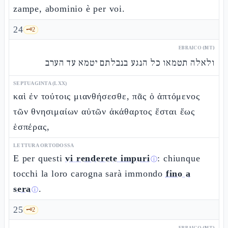
zampe, abominio è per voi.
24
🗝️
2
EBRAICO (MT)
ולאלה תטמאו כל הנגע בנבלתם יטמא עד הערב
SEPTUAGINTA (LXX)
καὶ ἐν τούτοις μιανθήσεσθε, πᾶς ὁ ἁπτόμενος
τῶν θνησιμαίων αὐτῶν ἀκάθαρτος ἔσται ἕως
ἑσπέρας,
LETTURA ORTODOSSA
E per questi
vi renderete impuri
: chiunque
ⓘ
tocchi la loro carogna sarà immondo
fino a
sera
.
ⓘ
25
🗝️
2
EBRAICO (MT)