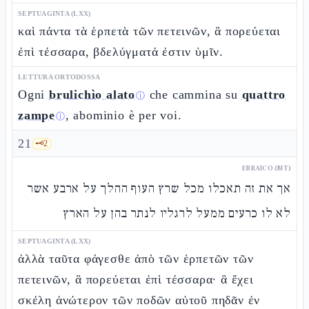
SEPTUAGINTA (LXX)
καὶ πάντα τὰ ἑρπετὰ τῶν πετεινῶν, ἃ πορεύεται
ἐπὶ τέσσαρα, βδελύγματά ἐστιν ὑμῖν.
LETTURA ORTODOSSA
Ogni
brulichìo alato
che cammina su
quattro
ⓘ
zampe
, abominio è per voi.
ⓘ
21
🗝️
2
EBRAICO (MT)
אך את זה תאכלו מכל שרץ העוף ההלך על ארבע אשר
לא לו כרעים ממעל לרגליו לנתר בהן על הארץ
SEPTUAGINTA (LXX)
ἀλλὰ ταῦτα φάγεσθε ἀπὸ τῶν ἑρπετῶν τῶν
πετεινῶν, ἃ πορεύεται ἐπὶ τέσσαρα· ἃ ἔχει
σκέλη ἀνώτερον τῶν ποδῶν αὐτοῦ πηδᾶν ἐν