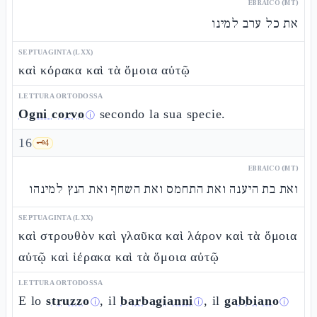
EBRAICO (MT)
את כל ערב למינו
SEPTUAGINTA (LXX)
καὶ κόρακα καὶ τὰ ὅμοια αὐτῷ
LETTURA ORTODOSSA
Ogni corvo
secondo la sua specie.
ⓘ
16
🗝️
4
EBRAICO (MT)
ואת בת היענה ואת התחמס ואת השחף ואת הנץ למינהו
SEPTUAGINTA (LXX)
καὶ στρουθὸν καὶ γλαῦκα καὶ λάρον καὶ τὰ ὅμοια
αὐτῷ καὶ ἱέρακα καὶ τὰ ὅμοια αὐτῷ
LETTURA ORTODOSSA
E lo
struzzo
, il
barbagianni
, il
gabbiano
ⓘ
ⓘ
ⓘ