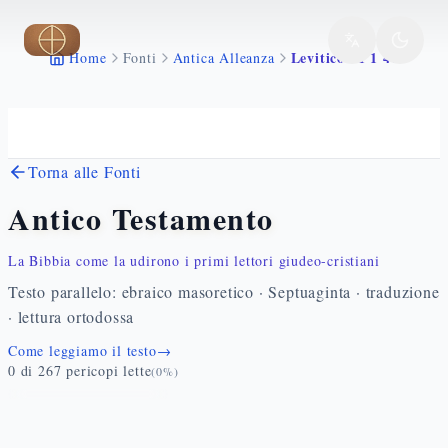
Vai al contenuto principale
Levitico 11 1 47
Home
Fonti
Antica Alleanza
Torna alle Fonti
Antico Testamento
La Bibbia come la udirono i primi lettori giudeo-cristiani
Testo parallelo: ebraico masoretico · Septuaginta · traduzione
· lettura ortodossa
Come leggiamo il testo
→
0
di
267
pericopi lette
(
0
%)