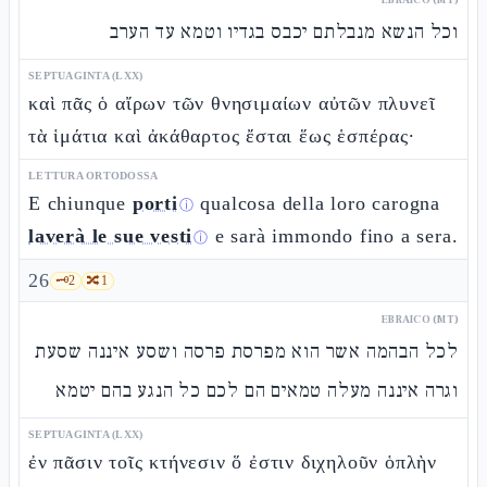
וכל הנשא מנבלתם יכבס בגדיו וטמא עד הערב
SEPTUAGINTA (LXX)
καὶ πᾶς ὁ αἴρων τῶν θνησιμαίων αὐτῶν πλυνεῖ
τὰ ἱμάτια καὶ ἀκάθαρτος ἔσται ἕως ἑσπέρας·
LETTURA ORTODOSSA
E chiunque
porti
qualcosa della loro carogna
ⓘ
laverà le sue vesti
e sarà immondo fino a sera.
ⓘ
26
🗝️
2
🔀
1
EBRAICO (MT)
לכל הבהמה אשר הוא מפרסת פרסה ושסע איננה שסעת
וגרה איננה מעלה טמאים הם לכם כל הנגע בהם יטמא
SEPTUAGINTA (LXX)
ἐν πᾶσιν τοῖς κτήνεσιν ὅ ἐστιν διχηλοῦν ὁπλὴν