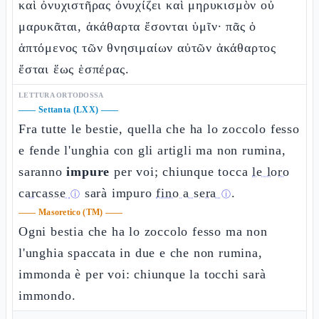
καὶ ὀνυχιστῆρας ὀνυχίζει καὶ μηρυκισμὸν οὐ
μαρυκᾶται, ἀκάθαρτα ἔσονται ὑμῖν· πᾶς ὁ
ἁπτόμενος τῶν θνησιμαίων αὐτῶν ἀκάθαρτος
ἔσται ἕως ἑσπέρας.
LETTURA ORTODOSSA
——
Settanta (LXX)
——
Fra tutte le bestie, quella che ha lo zoccolo fesso
e fende l'unghia con gli artigli ma non rumina,
saranno
impure
per voi; chiunque tocca
le loro
carcasse
sarà impuro
fino a sera
.
ⓘ
ⓘ
——
Masoretico (TM)
——
Ogni bestia che ha lo zoccolo fesso ma non
l'unghia spaccata in due e che non rumina,
immonda è per voi: chiunque la tocchi sarà
immondo.