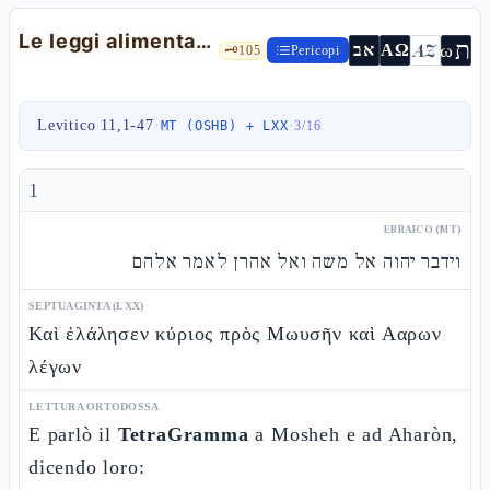
Le leggi alimentari: puro e impuro — Lv 11,1-47
ת
AZ
ω
אב
ΑΩ
🗝️
105
Pericopi
Levitico 11,1-47
·
·
MT (OSHB) + LXX
3
/
16
1
EBRAICO (MT)
וידבר יהוה אל משה ואל אהרן לאמר אלהם
SEPTUAGINTA (LXX)
Καὶ ἐλάλησεν κύριος πρὸς Μωυσῆν καὶ Ααρων
λέγων
LETTURA ORTODOSSA
E parlò il
TetraGramma
a Mosheh e ad Aharòn,
dicendo loro: