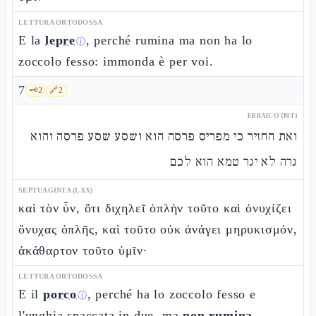
LETTURA ORTODOSSA
E la
lepre
, perché rumina ma non ha lo
ⓘ
zoccolo fesso: immonda è per voi.
7
🗝️
2
🔗
2
EBRAICO (MT)
ואת החזיר כי מפריס פרסה הוא ושסע שסע פרסה והוא
גרה לא יגר טמא הוא לכם
SEPTUAGINTA (LXX)
καὶ τὸν ὗν, ὅτι διχηλεῖ ὁπλὴν τοῦτο καὶ ὀνυχίζει
ὄνυχας ὁπλῆς, καὶ τοῦτο οὐκ ἀνάγει μηρυκισμόν,
ἀκάθαρτον τοῦτο ὑμῖν·
LETTURA ORTODOSSA
E il
porco
, perché ha lo zoccolo fesso e
ⓘ
l'unghia spaccata in due, ma
non rumina