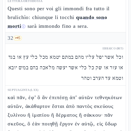
LETTURA ORTODOSSA
Questi sono per voi gli immondi fra tutto il
brulichìo: chiunque li tocchi
quando sono
morti
sarà immondo fino a sera.
ⓘ
32
🗝️
5
EBRAICO (MT)
וכל אשר יפל עליו מהם במתם יטמא מכל כלי עץ או בגד
או עור או שק כל כלי אשר יעשה מלאכה בהם במים יובא
וטמא עד הערב וטהר
SEPTUAGINTA (LXX)
καὶ πᾶν, ἐφ’ ὃ ἂν ἐπιπέσῃ ἀπ’ αὐτῶν τεθνηκότων
αὐτῶν, ἀκάθαρτον ἔσται ἀπὸ παντὸς σκεύους
ξυλίνου ἢ ἱματίου ἢ δέρματος ἢ σάκκου· πᾶν
σκεῦος, ὃ ἐὰν ποιηθῇ ἔργον ἐν αὐτῷ, εἰς ὕδωρ