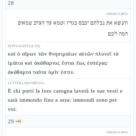
28
EBRAICO (MT)
והנשא את נבלתם יכבס בגדיו וטמא עד הערב טמאים
המה לכם
SEPTUAGINTA (LXX)
καὶ ὁ αἴρων τῶν θνησιμαίων αὐτῶν πλυνεῖ τὰ
ἱμάτια καὶ ἀκάθαρτος ἔσται ἕως ἑσπέρας·
ἀκάθαρτα ταῦτα ὑμῖν ἐστιν.
LETTURA ORTODOSSA
E chi porti la loro carogna laverà le sue vesti e
sarà immondo fino a sera: immondi sono per
voi.
29
🗝️
4
EBRAICO (MT)