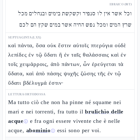
EBRAICO (MT)
וכל אשר אין לו סנפיר וקשקשת בימים ובנחלים מכל
שרץ המים ומכל נפש החיה אשר במים שקץ הם לכם
SEPTUAGINTA (LXX)
καὶ πάντα, ὅσα οὐκ ἔστιν αὐτοῖς πτερύγια οὐδὲ
λεπίδες ἐν τῷ ὕδατι ἢ ἐν ταῖς θαλάσσαις καὶ ἐν
τοῖς χειμάρροις, ἀπὸ πάντων, ὧν ἐρεύγεται τὰ
ὕδατα, καὶ ἀπὸ πάσης ψυχῆς ζώσης τῆς ἐν τῷ
ὕδατι βδέλυγμά ἐστιν·
LETTURA ORTODOSSA
Ma tutto ciò che non ha pinne né squame nei
mari e nei torrenti, fra tutto il
brulichìo delle
acque
e fra ogni essere vivente che è nelle
ⓘ
acque,
abominio
essi sono per voi.
ⓘ