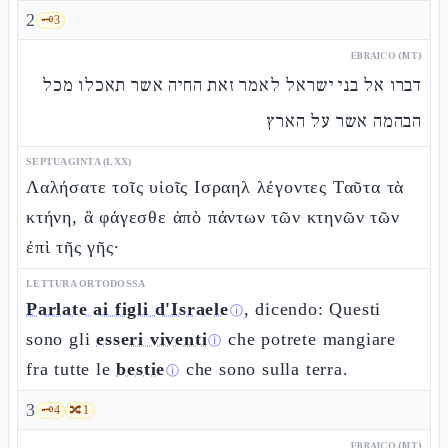
2
🗝️
3
EBRAICO (MT)
דברו אל בני ישראל לאמר זאת החיה אשר תאכלו מכל
הבהמה אשר על הארץ
SEPTUAGINTA (LXX)
Λαλήσατε τοῖς υἱοῖς Ισραηλ λέγοντες Ταῦτα τὰ
κτήνη, ἃ φάγεσθε ἀπὸ πάντων τῶν κτηνῶν τῶν
ἐπὶ τῆς γῆς·
LETTURA ORTODOSSA
Parlate ai figli d'Israele
, dicendo: Questi
ⓘ
sono gli
esseri viventi
che potrete mangiare
ⓘ
fra tutte le
bestie
che sono sulla terra.
ⓘ
3
🗝️
4
🔀
1
EBRAICO (MT)