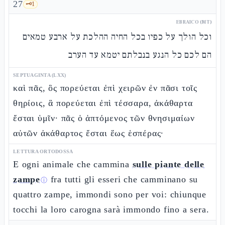
27
🗝️
1
EBRAICO (MT)
וכל הולך על כפיו בכל החיה ההלכת על ארבע טמאים
הם לכם כל הנגע בנבלתם יטמא עד הערב
SEPTUAGINTA (LXX)
καὶ πᾶς, ὃς πορεύεται ἐπὶ χειρῶν ἐν πᾶσι τοῖς
θηρίοις, ἃ πορεύεται ἐπὶ τέσσαρα, ἀκάθαρτα
ἔσται ὑμῖν· πᾶς ὁ ἁπτόμενος τῶν θνησιμαίων
αὐτῶν ἀκάθαρτος ἔσται ἕως ἑσπέρας·
LETTURA ORTODOSSA
E ogni animale che cammina
sulle piante delle
zampe
fra tutti gli esseri che camminano su
ⓘ
quattro zampe, immondi sono per voi: chiunque
tocchi la loro carogna sarà immondo fino a sera.