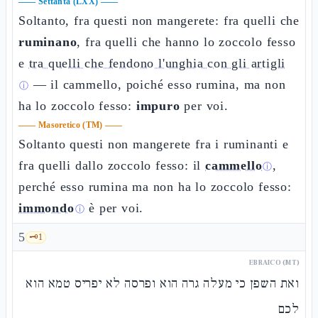
——
Settanta (LXX)
——
Soltanto, fra questi non mangerete: fra quelli che
ruminano
, fra quelli che hanno lo zoccolo fesso
e
tra quelli che fendono l'unghia con gli artigli
— il cammello, poiché esso rumina, ma non
ⓘ
ha lo zoccolo fesso:
impuro
per voi.
——
Masoretico (TM)
——
Soltanto questi non mangerete fra i ruminanti e
fra quelli dallo zoccolo fesso: il
cammello
,
ⓘ
perché esso rumina ma non ha lo zoccolo fesso:
immondo
è per voi.
ⓘ
5
🗝️
1
EBRAICO (MT)
ואת השפן כי מעלה גרה הוא ופרסה לא יפריס טמא הוא
לכם