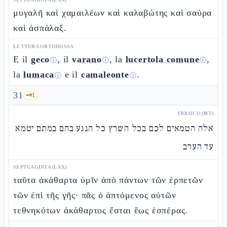
μυγαλῆ καὶ χαμαιλέων καὶ καλαβώτης καὶ σαύρα
καὶ ἀσπάλαξ.
LETTURA ORTODOSSA
E il
geco
, il
varano
, la
lucertola comune
,
ⓘ
ⓘ
ⓘ
la
lumaca
e il
camaleonte
.
ⓘ
ⓘ
31
🗝️
1
EBRAICO (MT)
אלה הטמאים לכם בכל השרץ כל הנגע בהם במתם יטמא
עד הערב
SEPTUAGINTA (LXX)
ταῦτα ἀκάθαρτα ὑμῖν ἀπὸ πάντων τῶν ἑρπετῶν
τῶν ἐπὶ τῆς γῆς· πᾶς ὁ ἁπτόμενος αὐτῶν
τεθνηκότων ἀκάθαρτος ἔσται ἕως ἑσπέρας.