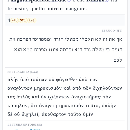
ⓘ
ⓘ
le bestie, quello potrete mangiare.
4
🗝️
3
🔀
1
📜
1
EBRAICO (MT)
אך את זה לא תאכלו ממעלי הגרה וממפריסי הפרסה את
הגמל כי מעלה גרה הוא ופרסה איננו מפריס טמא הוא
לכם
SEPTUAGINTA (LXX)
πλὴν ἀπὸ τούτων οὐ φάγεσθε· ἀπὸ τῶν
ἀναγόντων μηρυκισμὸν καὶ ἀπὸ τῶν διχηλούντων
τὰς ὁπλὰς καὶ ὀνυχιζόντων ὀνυχιστῆρας· τὸν
κάμηλον, ὅτι ἀνάγει μηρυκισμὸν τοῦτο, ὁπλὴν
δὲ οὐ διχηλεῖ, ἀκάθαρτον τοῦτο ὑμῖν·
LETTURA ORTODOSSA