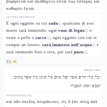
βαφήσεται καὶ ἀκάθαρτον ἔσται ἕως ἑσπέρας καὶ
καθαρὸν ἔσται.
LETTURA ORTODOSSA
E ogni oggetto su cui
cada
qualcuno di essi
ⓘ
morto sarà immondo: ogni
vaso di legno
o
ⓘ
veste o pelle o
sacco
, ogni oggetto con cui si
ⓘ
compie un lavoro,
sarà immerso nell'acqua
e
ⓘ
sarà immondo fino a sera, poi sarà
puro
.
ⓘ
33
🗝️
2
EBRAICO (MT)
וכל כלי חרש אשר יפל מהם אל תוכו כל אשר בתוכו
יטמא ואתו תשברו
SEPTUAGINTA (LXX)
καὶ πᾶν σκεῦος ὀστράκινον, εἰς ὃ ἐὰν πέσῃ ἀπὸ