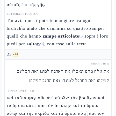
αὐτοῖς ἐπὶ τῆς γῆς.
LETTURA ORTODOSSA
Tuttavia questi potrete mangiare fra ogni
brulichìo alato che cammina su quattro zampe:
quelli che hanno
zampe articolate
sopra i loro
ⓘ
piedi per
saltare
con esse sulla terra.
ⓘ
22
🗝️
4
EBRAICO (MT)
את אלה מהם תאכלו את הארבה למינו ואת הסלעם
למינהו ואת החרגל למינהו ואת החגב למינהו
SEPTUAGINTA (LXX)
καὶ ταῦτα φάγεσθε ἀπ’ αὐτῶν· τὸν βροῦχον καὶ
τὰ ὅμοια αὐτῷ καὶ τὸν ἀττάκην καὶ τὰ ὅμοια
αὐτῷ καὶ τὴν ἀκρίδα καὶ τὰ ὅμοια αὐτῇ καὶ τὸν