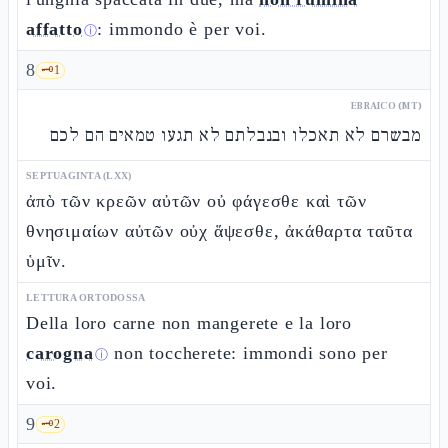
affatto
: immondo è per voi.
ⓘ
8
🗝️
1
EBRAICO (MT)
מבשרם לא תאכלו ובנבלתם לא תגעו טמאים הם לכם
SEPTUAGINTA (LXX)
ἀπὸ τῶν κρεῶν αὐτῶν οὐ φάγεσθε καὶ τῶν
θνησιμαίων αὐτῶν οὐχ ἅψεσθε, ἀκάθαρτα ταῦτα
ὑμῖν.
LETTURA ORTODOSSA
Della loro carne non mangerete e la loro
carogna
non toccherete: immondi sono per
ⓘ
voi.
9
🗝️
2