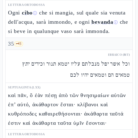
LETTURA ORTODOSSA
Ogni
cibo
che si mangia, sul quale sia venuta
ⓘ
dell'acqua, sarà immondo, e ogni
bevanda
che
ⓘ
si beve in qualunque vaso sarà immonda.
35
🗝️
3
EBRAICO (MT)
וכל אשר יפל מנבלתם עליו יטמא תנור וכירים יתץ
טמאים הם וטמאים יהיו לכם
SEPTUAGINTA (LXX)
καὶ πᾶν, ὃ ἐὰν πέσῃ ἀπὸ τῶν θνησιμαίων αὐτῶν
ἐπ’ αὐτό, ἀκάθαρτον ἔσται· κλίβανοι καὶ
κυθρόποδες καθαιρεθήσονται· ἀκάθαρτα ταῦτά
ἐστιν καὶ ἀκάθαρτα ταῦτα ὑμῖν ἔσονται·
LETTURA ORTODOSSA