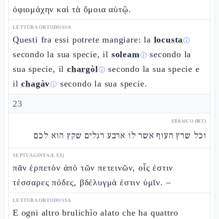
ὀφιομάχην καὶ τὰ ὅμοια αὐτῷ.
LETTURA ORTODOSSA
Questi fra essi potrete mangiare: la
locusta
ⓘ
secondo la sua specie, il
soleam
secondo la
ⓘ
sua specie, il
chargòl
secondo la sua specie e
ⓘ
il
chagàv
secondo la sua specie.
ⓘ
23
EBRAICO (MT)
וכל שרץ העוף אשר לו ארבע רגלים שקץ הוא לכם
SEPTUAGINTA (LXX)
πᾶν ἑρπετὸν ἀπὸ τῶν πετεινῶν, οἷς ἐστιν
τέσσαρες πόδες, βδέλυγμά ἐστιν ὑμῖν. –
LETTURA ORTODOSSA
E ogni altro brulichìo alato che ha quattro