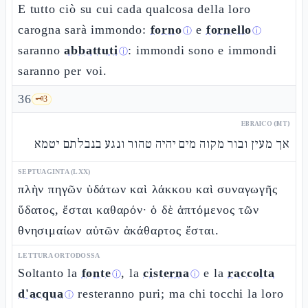
E tutto ciò su cui cada qualcosa della loro
carogna sarà immondo:
forno
e
fornello
ⓘ
ⓘ
saranno
abbattuti
: immondi sono e immondi
ⓘ
saranno per voi.
36
🗝️
3
EBRAICO (MT)
אך מעין ובור מקוה מים יהיה טהור ונגע בנבלתם יטמא
SEPTUAGINTA (LXX)
πλὴν πηγῶν ὑδάτων καὶ λάκκου καὶ συναγωγῆς
ὕδατος, ἔσται καθαρόν· ὁ δὲ ἁπτόμενος τῶν
θνησιμαίων αὐτῶν ἀκάθαρτος ἔσται.
LETTURA ORTODOSSA
Soltanto la
fonte
, la
cisterna
e la
raccolta
ⓘ
ⓘ
d'acqua
resteranno puri; ma chi tocchi la loro
ⓘ