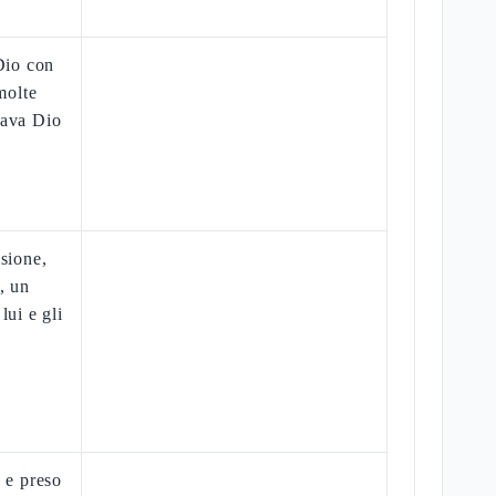
Dio con
molte
gava Dio
isione,
, un
lui e gli
 e preso