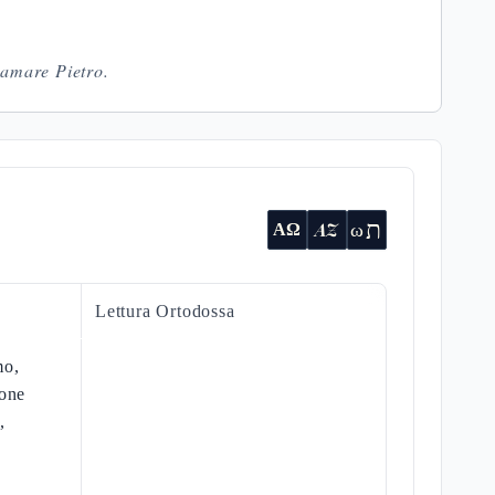
iamare Pietro.
ת
AZ
ω
ΑΩ
Lettura Ortodossa
mo,
ione
,