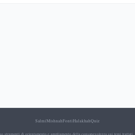
Salmi
Mishnah
Fonti
Halakhah
Quiz
no strumenti di orientamento e ampliamento della consapevolezza sui temi trattati.