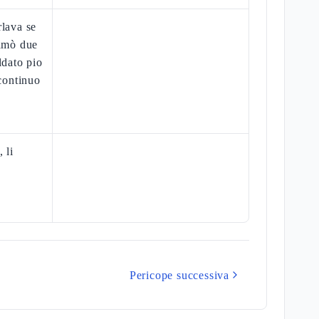
rlava se
iamò due
ldato pio
 continuo
 li
Pericope successiva