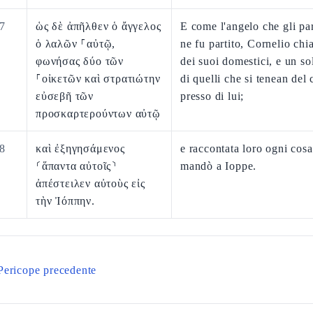
7
ὡς δὲ ἀπῆλθεν ὁ ἄγγελος
E come l'angelo che gli pa
ὁ λαλῶν ⸀αὐτῷ,
ne fu partito, Cornelio ch
φωνήσας δύο τῶν
dei suoi domestici, e un so
⸀οἰκετῶν καὶ στρατιώτην
di quelli che si tenean del
εὐσεβῆ τῶν
presso di lui;
προσκαρτερούντων αὐτῷ
8
καὶ ἐξηγησάμενος
e raccontata loro ogni cosa,
⸂ἅπαντα αὐτοῖς⸃
mandò a Ioppe.
ἀπέστειλεν αὐτοὺς εἰς
τὴν Ἰόππην.
Pericope precedente