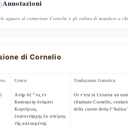
Annotazioni
lo appare al centurione Cornelio e gli ordina di mandare a ch
sione di Cornelio
rs.
Greco
Traduzione Gnostica
1
Ἀνὴρ δέ ⸀τις ἐν
Or v'era in Cesarea un uo
Καισαρείᾳ ὀνόματι
chiamato Cornelio, centur
Κορνήλιος,
della coorte detta l'‘Italica’
ἑκατοντάρχης ἐκ σπείρης
τῆς καλουμένης