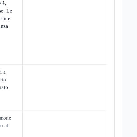
'è,
se: Le
osine
anza
i a
rto
nato
Simone
so al