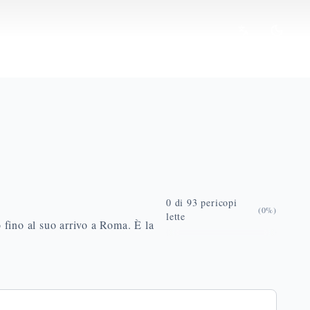
0
di
93
pericopi
(
0
%)
lette
o fino al suo arrivo a Roma. È la