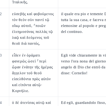
Ἰταλικῆς,
2
εὐσεβὴς καὶ φοβούμενος
il quale era pio e temente 
τὸν θεὸν σὺν παντὶ τῷ
tutta la sua casa, e faceva 
οἴκῳ αὐτοῦ, ⸀ποιῶν
elemosine al popolo e pre
ἐλεημοσύνας πολλὰς τῷ
del continuo.
λαῷ καὶ δεόμενος τοῦ
θεοῦ διὰ παντός,
3
εἶδεν ἐν ὁράματι
Egli vide chiaramente in v
φανερῶς ὡσεὶ ⸀περὶ
verso l'ora nona del giorno
ὥραν ἐνάτην τῆς ἡμέρας
angelo di Dio che entrò da 
ἄγγελον τοῦ θεοῦ
disse: Cornelio!
εἰσελθόντα πρὸς αὐτὸν
καὶ εἰπόντα αὐτῷ·
Κορνήλιε.
4
ὁ δὲ ἀτενίσας αὐτῷ καὶ
Ed egli, guardandolo fisso,