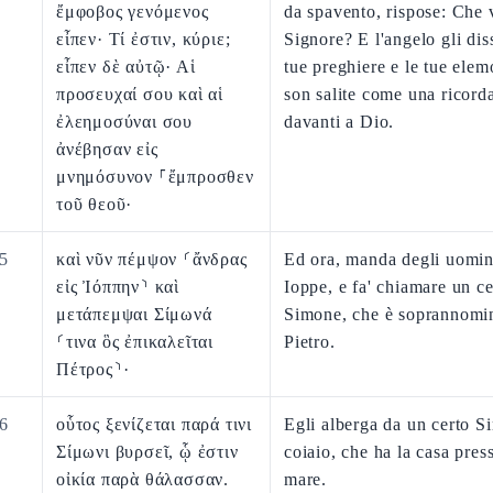
ἔμφοβος γενόμενος
da spavento, rispose: Che v
εἶπεν· Τί ἐστιν, κύριε;
Signore? E l'angelo gli dis
εἶπεν δὲ αὐτῷ· Αἱ
tue preghiere e le tue elem
προσευχαί σου καὶ αἱ
son salite come una ricord
ἐλεημοσύναι σου
davanti a Dio.
ἀνέβησαν εἰς
μνημόσυνον ⸀ἔμπροσθεν
τοῦ θεοῦ·
5
καὶ νῦν πέμψον ⸂ἄνδρας
Ed ora, manda degli uomin
εἰς Ἰόππην⸃ καὶ
Ioppe, e fa' chiamare un ce
μετάπεμψαι Σίμωνά
Simone, che è soprannomi
⸂τινα ὃς ἐπικαλεῖται
Pietro.
Πέτρος⸃·
6
οὗτος ξενίζεται παρά τινι
Egli alberga da un certo 
Σίμωνι βυρσεῖ, ᾧ ἐστιν
coiaio, che ha la casa pres
οἰκία παρὰ θάλασσαν.
mare.