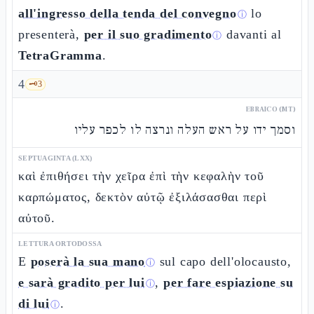
all'ingresso della tenda del convegno
lo
ⓘ
presenterà,
per il suo gradimento
davanti al
ⓘ
TetraGramma
.
4
🗝️
3
EBRAICO (MT)
וסמך ידו על ראש העלה ונרצה לו לכפר עליו
SEPTUAGINTA (LXX)
καὶ ἐπιθήσει τὴν χεῖρα ἐπὶ τὴν κεφαλὴν τοῦ
καρπώματος, δεκτὸν αὐτῷ ἐξιλάσασθαι περὶ
αὐτοῦ.
LETTURA ORTODOSSA
E
poserà la sua mano
sul capo dell'olocausto,
ⓘ
e sarà gradito per lui
,
per fare espiazione su
ⓘ
di lui
.
ⓘ