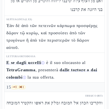
ואם מן העוף עלה קרבנו ליהוה והקריב מן התרים או מן
בני היונה את קרבנו
SEPTUAGINTA (LXX)
Ἐὰν δὲ ἀπὸ τῶν πετεινῶν κάρπωμα προσφέρῃς
δῶρον τῷ κυρίῳ, καὶ προσοίσει ἀπὸ τῶν
τρυγόνων ἢ ἀπὸ τῶν περιστερῶν τὸ δῶρον
αὐτοῦ.
LETTURA ORTODOSSA
E se dagli uccelli
è il suo olocausto al
ⓘ
TetraGramma
, presenterà
dalle tortore o dai
colombi
la sua offerta.
ⓘ
15
🗝️
3
🔀
1
EBRAICO (MT)
והקריבו הכהן אל המזבח ומלק את ראשו והקטיר המזבחה