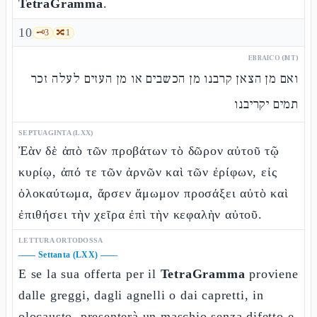
TetraGramma
.
10
🗝️
3
🔀
1
EBRAICO (MT)
ואם מן הצאן קרבנו מן הכשבים או מן העזים לעלה זכר
תמים יקריבנו
SEPTUAGINTA (LXX)
Ἐὰν δὲ ἀπὸ τῶν προβάτων τὸ δῶρον αὐτοῦ τῷ
κυρίῳ, ἀπό τε τῶν ἀρνῶν καὶ τῶν ἐρίφων, εἰς
ὁλοκαύτωμα, ἄρσεν ἄμωμον προσάξει αὐτὸ καὶ
ἐπιθήσει τὴν χεῖρα ἐπὶ τὴν κεφαλὴν αὐτοῦ.
LETTURA ORTODOSSA
——
Settanta (LXX)
——
E se la sua offerta per il
TetraGramma
proviene
dalle greggi, dagli agnelli o dai capretti, in
olocausto, presenterà un maschio senza difetto
e