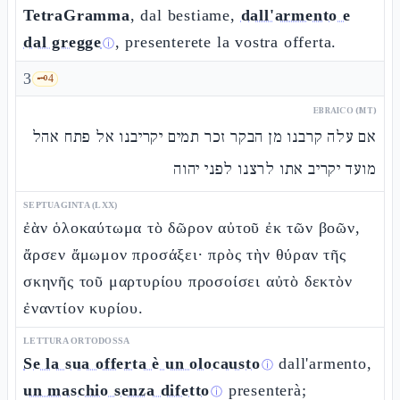
TetraGramma
, dal bestiame,
dall'armento e
dal gregge
, presenterete la vostra offerta.
ⓘ
3
🗝️
4
EBRAICO (MT)
אם עלה קרבנו מן הבקר זכר תמים יקריבנו אל פתח אהל
מועד יקריב אתו לרצנו לפני יהוה
SEPTUAGINTA (LXX)
ἐὰν ὁλοκαύτωμα τὸ δῶρον αὐτοῦ ἐκ τῶν βοῶν,
ἄρσεν ἄμωμον προσάξει· πρὸς τὴν θύραν τῆς
σκηνῆς τοῦ μαρτυρίου προσοίσει αὐτὸ δεκτὸν
ἐναντίον κυρίου.
LETTURA ORTODOSSA
Se la sua offerta è un olocausto
dall'armento,
ⓘ
un maschio senza difetto
presenterà;
ⓘ