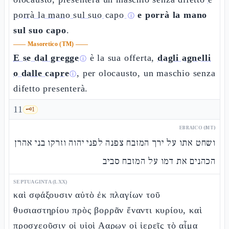
porrà la mano sul suo capo
e porrà la mano
ⓘ
sul suo capo
.
——
Masoretico (TM)
——
E se dal gregge
è la sua offerta,
dagli agnelli
ⓘ
o dalle capre
, per olocausto, un maschio senza
ⓘ
difetto presenterà.
11
🗝️
1
EBRAICO (MT)
ושחט אתו על ירך המזבח צפנה לפני יהוה וזרקו בני אהרן
הכהנים את דמו על המזבח סביב
SEPTUAGINTA (LXX)
καὶ σφάξουσιν αὐτὸ ἐκ πλαγίων τοῦ
θυσιαστηρίου πρὸς βορρᾶν ἔναντι κυρίου, καὶ
προσχεοῦσιν οἱ υἱοὶ Ααρων οἱ ἱερεῖς τὸ αἷμα