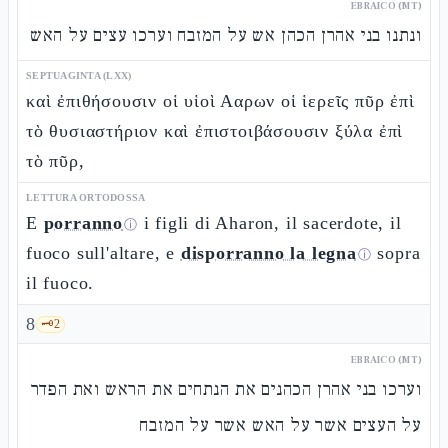
EBRAICO (MT)
ונתנו בני אהרן הכהן אש על המזבח וערכו עצים על האש
SEPTUAGINTA (LXX)
καὶ ἐπιθήσουσιν οἱ υἱοὶ Ααρων οἱ ἱερεῖς πῦρ ἐπὶ
τὸ θυσιαστήριον καὶ ἐπιστοιβάσουσιν ξύλα ἐπὶ
τὸ πῦρ,
LETTURA ORTODOSSA
E
porranno
i figli di Aharon, il sacerdote, il
ⓘ
fuoco sull'altare, e
disporranno la legna
sopra
ⓘ
il fuoco.
8
🗝️
2
EBRAICO (MT)
וערכו בני אהרן הכהנים את הנתחים את הראש ואת הפדר
על העצים אשר על האש אשר על המזבח