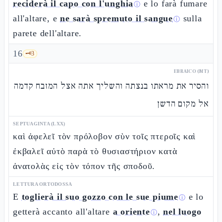
reciderà il capo con l'unghia
e lo farà fumare
ⓘ
all'altare, e
ne sarà spremuto il sangue
sulla
ⓘ
parete dell'altare.
16
🗝️
3
EBRAICO (MT)
והסיר את מראתו בנצתה והשליך אתה אצל המזבח קדמה
אל מקום הדשן
SEPTUAGINTA (LXX)
καὶ ἀφελεῖ τὸν πρόλοβον σὺν τοῖς πτεροῖς καὶ
ἐκβαλεῖ αὐτὸ παρὰ τὸ θυσιαστήριον κατὰ
ἀνατολὰς εἰς τὸν τόπον τῆς σποδοῦ.
LETTURA ORTODOSSA
E
toglierà il suo gozzo con le sue piume
e lo
ⓘ
getterà accanto all'altare
a oriente
,
nel luogo
ⓘ