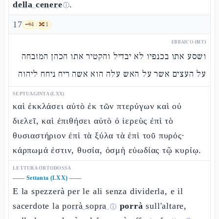
della cenere
.
ⓘ
17
🗝️
4
🔀
1
EBRAICO (MT)
ושסע אתו בכנפיו לא יבדיל והקטיר אתו הכהן המזבחה
על העצים אשר על האש עלה הוא אשה ריח ניחח ליהוה
SEPTUAGINTA (LXX)
καὶ ἐκκλάσει αὐτὸ ἐκ τῶν πτερύγων καὶ οὐ
διελεῖ, καὶ ἐπιθήσει αὐτὸ ὁ ἱερεὺς ἐπὶ τὸ
θυσιαστήριον ἐπὶ τὰ ξύλα τὰ ἐπὶ τοῦ πυρός·
κάρπωμά ἐστιν, θυσία, ὀσμὴ εὐωδίας τῷ κυρίῳ.
LETTURA ORTODOSSA
——
Settanta (LXX)
——
E la spezzerà per le ali senza dividerla, e il
sacerdote la
porrà sopra
porrà
sull'altare,
ⓘ