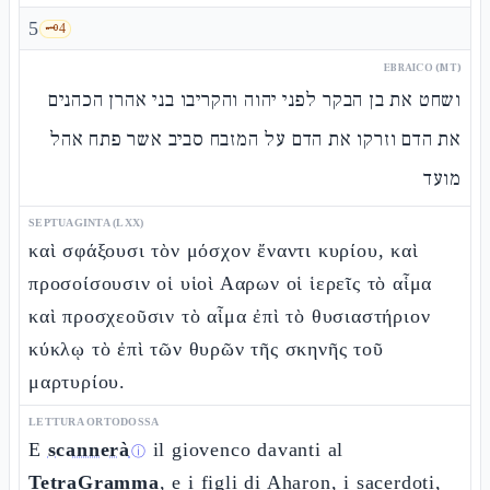
5
🗝️
4
EBRAICO (MT)
ושחט את בן הבקר לפני יהוה והקריבו בני אהרן הכהנים
את הדם וזרקו את הדם על המזבח סביב אשר פתח אהל
מועד
SEPTUAGINTA (LXX)
καὶ σφάξουσι τὸν μόσχον ἔναντι κυρίου, καὶ
προσοίσουσιν οἱ υἱοὶ Ααρων οἱ ἱερεῖς τὸ αἷμα
καὶ προσχεοῦσιν τὸ αἷμα ἐπὶ τὸ θυσιαστήριον
κύκλῳ τὸ ἐπὶ τῶν θυρῶν τῆς σκηνῆς τοῦ
μαρτυρίου.
LETTURA ORTODOSSA
E
scannerà
il giovenco davanti al
ⓘ
TetraGramma
, e i figli di Aharon, i sacerdoti,