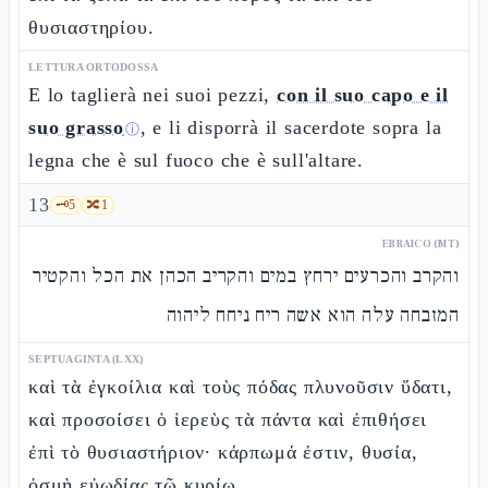
θυσιαστηρίου.
LETTURA ORTODOSSA
E lo taglierà nei suoi pezzi,
con il suo capo e il
suo grasso
, e li disporrà il sacerdote sopra la
ⓘ
legna che è sul fuoco che è sull'altare.
13
🗝️
5
🔀
1
EBRAICO (MT)
והקרב והכרעים ירחץ במים והקריב הכהן את הכל והקטיר
המזבחה עלה הוא אשה ריח ניחח ליהוה
SEPTUAGINTA (LXX)
καὶ τὰ ἐγκοίλια καὶ τοὺς πόδας πλυνοῦσιν ὕδατι,
καὶ προσοίσει ὁ ἱερεὺς τὰ πάντα καὶ ἐπιθήσει
ἐπὶ τὸ θυσιαστήριον· κάρπωμά ἐστιν, θυσία,
ὀσμὴ εὐωδίας τῷ κυρίῳ.