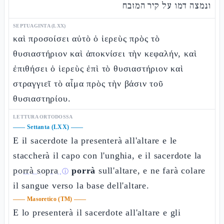
ונמצה דמו על קיר המזבח
SEPTUAGINTA (LXX)
καὶ προσοίσει αὐτὸ ὁ ἱερεὺς πρὸς τὸ
θυσιαστήριον καὶ ἀποκνίσει τὴν κεφαλήν, καὶ
ἐπιθήσει ὁ ἱερεὺς ἐπὶ τὸ θυσιαστήριον καὶ
στραγγιεῖ τὸ αἷμα πρὸς τὴν βάσιν τοῦ
θυσιαστηρίου.
LETTURA ORTODOSSA
——
Settanta (LXX)
——
E il sacerdote la presenterà all'altare e le
staccherà il capo con l'unghia, e il sacerdote la
porrà sopra
porrà
sull'altare, e ne farà colare
ⓘ
il sangue verso la base dell'altare.
——
Masoretico (TM)
——
E lo presenterà il sacerdote all'altare e gli