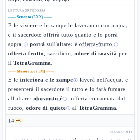
LETTURA ORTODOSSA
——
Settanta (LXX)
——
E le viscere e le zampe le laveranno con acqua,
e il sacerdote offrirà tutto quanto e lo
porrà
sopra
porrà
sull'altare: è
offerta-frutto
ⓘ
ⓘ
offerta-frutto
, sacrificio,
odore di soavità
per
il
TetraGramma
.
——
Masoretico (TM)
——
E le
interiora e le zampe
laverà nell'acqua, e
ⓘ
presenterà il sacerdote il tutto e lo farà fumare
all'altare:
olocausto è
, offerta consumata dal
ⓘ
fuoco,
odore di quiete
al
TetraGramma
.
ⓘ
14
🗝️
2
EBRAICO (MT)