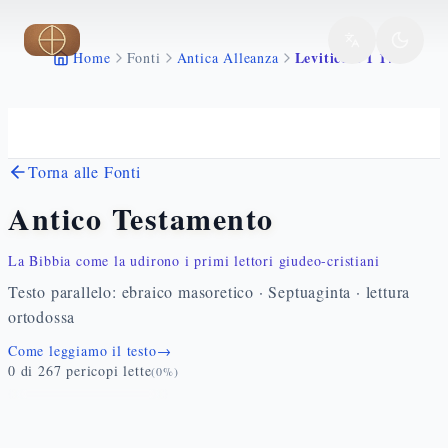
Vai al contenuto principale
Levitico 1 1 17
Home
Fonti
Antica Alleanza
Torna alle Fonti
Antico Testamento
La Bibbia come la udirono i primi lettori giudeo-cristiani
Testo parallelo: ebraico masoretico · Septuaginta · lettura
ortodossa
Come leggiamo il testo
→
0
di
267
pericopi lette
(
0
%)