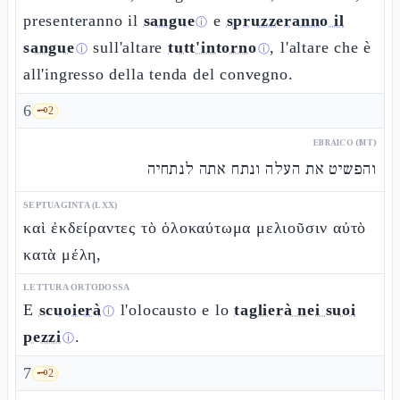
presenteranno il
sangue
e
spruzzeranno il
ⓘ
sangue
sull'altare
tutt'intorno
, l'altare che è
ⓘ
ⓘ
all'ingresso della tenda del convegno.
6
🗝️
2
EBRAICO (MT)
והפשיט את העלה ונתח אתה לנתחיה
SEPTUAGINTA (LXX)
καὶ ἐκδείραντες τὸ ὁλοκαύτωμα μελιοῦσιν αὐτὸ
κατὰ μέλη,
LETTURA ORTODOSSA
E
scuoierà
l'olocausto e lo
taglierà nei suoi
ⓘ
pezzi
.
ⓘ
7
🗝️
2