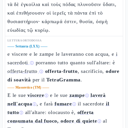
τὰ δὲ ἐγκοίλια καὶ τοὺς πόδας πλυνοῦσιν ὕδατι,
καὶ ἐπιθήσουσιν οἱ ἱερεῖς τὰ πάντα ἐπὶ τὸ
θυσιαστήριον· κάρπωμά ἐστιν, θυσία, ὀσμὴ
εὐωδίας τῷ κυρίῳ.
LETTURA ORTODOSSA
——
Settanta (LXX)
——
e viscere e le zampe le laveranno con acqua, e
i
sacerdoti
porranno tutto quanto sull'altare: è
ⓘ
offerta-frutto
offerta-frutto
, sacrificio,
odore
ⓘ
di soavità
per il
TetraGramma
.
——
Masoretico (TM)
——
E le sue
viscere
e le sue
zampe
laverà
ⓘ
ⓘ
nell'acqua
, e farà
fumare
il sacerdote
il
ⓘ
ⓘ
tutto
all'altare: olocausto è,
offerta
ⓘ
consumata dal fuoco, odore di quiete
al
ⓘ