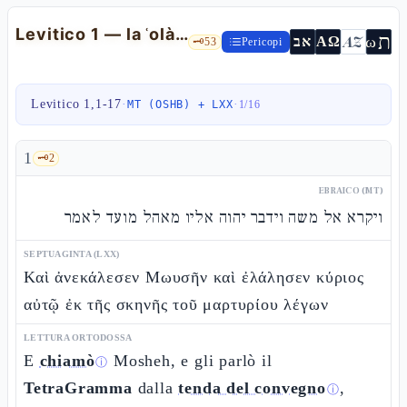
Levitico 1 — la ʿolàh, la semikhàt yadàyim, "odore gradito"
ת
AZ
ω
אב
ΑΩ
🗝️
53
Pericopi
Levitico 1,1-17
·
·
MT (OSHB) + LXX
1
/
16
1
🗝️
2
EBRAICO (MT)
ויקרא אל משה וידבר יהוה אליו מאהל מועד לאמר
SEPTUAGINTA (LXX)
Καὶ ἀνεκάλεσεν Μωυσῆν καὶ ἐλάλησεν κύριος
αὐτῷ ἐκ τῆς σκηνῆς τοῦ μαρτυρίου λέγων
LETTURA ORTODOSSA
E
chiamò
Mosheh, e gli parlò il
ⓘ
TetraGramma
dalla
tenda del convegno
,
ⓘ