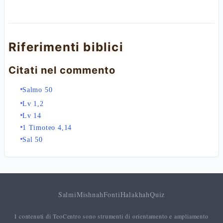
Riferimenti biblici
Citati nel commento
Salmo 50
Lv 1,2
Lv 14
1 Timoteo 4,14
Sal 50
Salmi
Mishnah
Fonti
Halakhah
Quiz
I contenuti di TeoCentro sono strumenti di orientamento e ampliamento