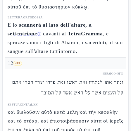
αὐτοῦ ἐπὶ τὸ θυσιαστήριον κύκλῳ.
LETTURA ORTODOSSA
E lo
scannerà al lato dell'altare, a
settentrione
davanti al
TetraGramma
, e
ⓘ
spruzzeranno i figli di Aharon, i sacerdoti, il suo
sangue sull'altare tutt'intorno.
12
🗝️
1
EBRAICO (MT)
ונתח אתו לנתחיו ואת ראשו ואת פדרו וערך הכהן אתם
על העצים אשר על האש אשר על המזבח
SEPTUAGINTA (LXX)
καὶ διελοῦσιν αὐτὸ κατὰ μέλη καὶ τὴν κεφαλὴν
καὶ τὸ στέαρ, καὶ ἐπιστοιβάσουσιν αὐτὰ οἱ ἱερεῖς
ἐπὶ τὰ ξύλα τὰ ἐπὶ τοῦ πυρὸς τὰ ἐπὶ τοῦ