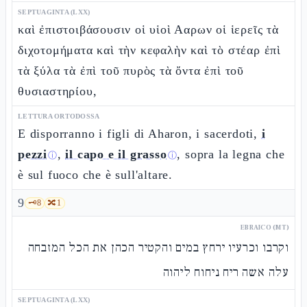
SEPTUAGINTA (LXX)
καὶ ἐπιστοιβάσουσιν οἱ υἱοὶ Ααρων οἱ ἱερεῖς τὰ
διχοτομήματα καὶ τὴν κεφαλὴν καὶ τὸ στέαρ ἐπὶ
τὰ ξύλα τὰ ἐπὶ τοῦ πυρὸς τὰ ὄντα ἐπὶ τοῦ
θυσιαστηρίου,
LETTURA ORTODOSSA
E disporranno i figli di Aharon, i sacerdoti,
i
pezzi
,
il capo e il grasso
, sopra la legna che
ⓘ
ⓘ
è sul fuoco che è sull'altare.
9
🗝️
8
🔀
1
EBRAICO (MT)
וקרבו וכרעיו ירחץ במים והקטיר הכהן את הכל המזבחה
עלה אשה ריח ניחוח ליהוה
SEPTUAGINTA (LXX)