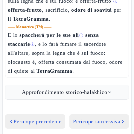
sulla legna che è sul fuoco: è
offerta-frutto
ⓘ
offerta-frutto
, sacrificio,
odore di soavità
per
il
TetraGramma
.
——
Masoretico (TM)
——
E lo
spaccherà per le sue ali
senza
ⓘ
staccarle
, e lo farà fumare il sacerdote
ⓘ
all'altare, sopra la legna che è sul fuoco:
olocausto è, offerta consumata dal fuoco, odore
di quiete al
TetraGramma
.
Approfondimento storico-halakhico
Pericope precedente
Pericope successiva