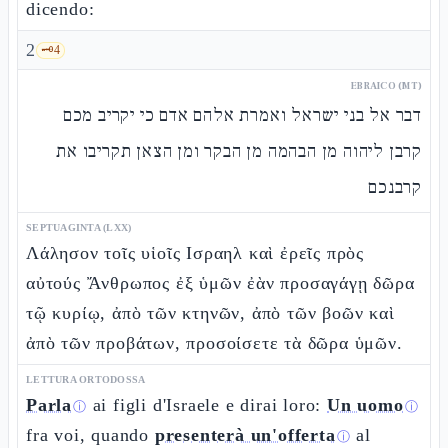
dicendo:
2
🗝️
4
EBRAICO (MT)
דבר אל בני ישראל ואמרת אלהם אדם כי יקריב מכם
קרבן ליהוה מן הבהמה מן הבקר ומן הצאן תקריבו את
קרבנכם
SEPTUAGINTA (LXX)
Λάλησον τοῖς υἱοῖς Ισραηλ καὶ ἐρεῖς πρὸς
αὐτούς Ἄνθρωπος ἐξ ὑμῶν ἐὰν προσαγάγῃ δῶρα
τῷ κυρίῳ, ἀπὸ τῶν κτηνῶν, ἀπὸ τῶν βοῶν καὶ
ἀπὸ τῶν προβάτων, προσοίσετε τὰ δῶρα ὑμῶν.
LETTURA ORTODOSSA
Parla
ai figli d'Israele e dirai loro:
Un uomo
ⓘ
ⓘ
fra voi, quando
presenterà un'offerta
al
ⓘ