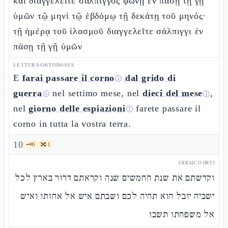
καὶ διαγγελεῖτε σάλπιγγος φωνῇ ἐν πάσῃ τῇ γῇ
ὑμῶν τῷ μηνὶ τῷ ἑβδόμῳ τῇ δεκάτῃ τοῦ μηνός·
τῇ ἡμέρᾳ τοῦ ἱλασμοῦ διαγγελεῖτε σάλπιγγι ἐν
πάσῃ τῇ γῇ ὑμῶν
LETTURA ORTODOSSA
E
farai passare il corno
dal grido di
ⓘ
guerra
nel settimo mese, nel
dieci del mese
,
ⓘ
ⓘ
nel
giorno delle espiazioni
farete passare il
ⓘ
corno in tutta la vostra terra.
10
🗝️
6
🔀
1
EBRAICO (MT)
וקדשתם את שנת החמשים שנה וקראתם דרור בארץ לכל
ישביה יובל הוא תהיה לכם ושבתם איש אל אחזתו ואיש
אל משפחתו תשבו