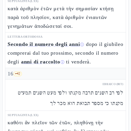
SEPTUAGINTA (LXX)
κατὰ ἀριθμὸν ἐτῶν μετὰ τὴν σημασίαν κτήσῃ
παρὰ τοῦ πλησίον, κατὰ ἀριθμὸν ἐνιαυτῶν
γενημάτων ἀποδώσεταί σοι.
LETTURA ORTODOSSA
Secondo il numero degli anni
dopo il giubileo
ⓘ
comprerai dal tuo prossimo, secondo il numero
degli
anni di raccolto
ti venderà.
ⓘ
16
🗝️
2
EBRAICO (MT)
לפי רב השנים תרבה מקנתו ולפי מעט השנים תמעיט
מקנתו כי מספר תבואת הוא מכר לך
SEPTUAGINTA (LXX)
καθότι ἂν πλεῖον τῶν ἐτῶν, πληθύνῃ τὴν