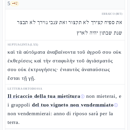
5
🗝️
2
EBRAICO (MT)
את ספיח קצירך לא תקצור ואת ענבי נזירך לא תבצר
שנת שבתון יהיה לארץ
SEPTUAGINTA (LXX)
καὶ τὰ αὐτόματα ἀναβαίνοντα τοῦ ἀγροῦ σου οὐκ
ἐκθερίσεις καὶ τὴν σταφυλὴν τοῦ ἁγιάσματός
σου οὐκ ἐκτρυγήσεις· ἐνιαυτὸς ἀναπαύσεως
ἔσται τῇ γῇ.
LETTURA ORTODOSSA
Il ricaccio della tua mietitura
non mieterai, e
ⓘ
i grappoli
del tuo vigneto non vendemmiato
ⓘ
non vendemmierai: anno di riposo sarà per la
terra.