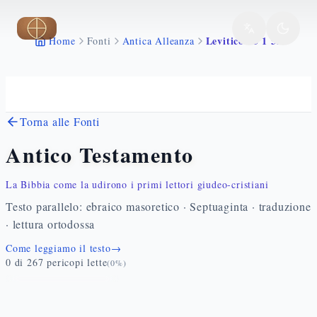
Vai al contenuto principale
Levitico 25 1 55
Home
Fonti
Antica Alleanza
Torna alle Fonti
Antico Testamento
La Bibbia come la udirono i primi lettori giudeo-cristiani
Testo parallelo: ebraico masoretico · Septuaginta · traduzione
· lettura ortodossa
Come leggiamo il testo
→
0
di
267
pericopi lette
(
0
%)