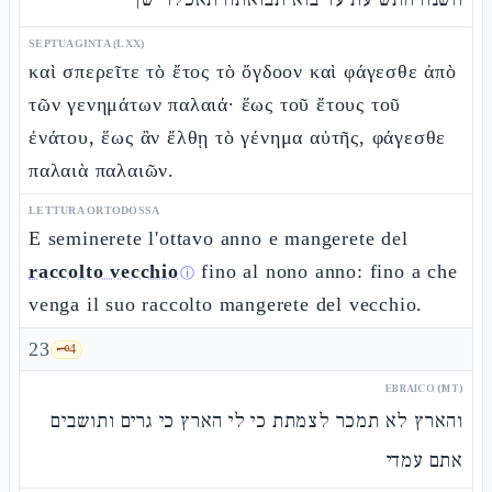
SEPTUAGINTA (LXX)
καὶ σπερεῖτε τὸ ἔτος τὸ ὄγδοον καὶ φάγεσθε ἀπὸ
τῶν γενημάτων παλαιά· ἕως τοῦ ἔτους τοῦ
ἐνάτου, ἕως ἂν ἔλθῃ τὸ γένημα αὐτῆς, φάγεσθε
παλαιὰ παλαιῶν.
LETTURA ORTODOSSA
E seminerete l'ottavo anno e mangerete del
raccolto vecchio
fino al nono anno: fino a che
ⓘ
venga il suo raccolto mangerete del vecchio.
23
🗝️
4
EBRAICO (MT)
והארץ לא תמכר לצמתת כי לי הארץ כי גרים ותושבים
אתם עמדי