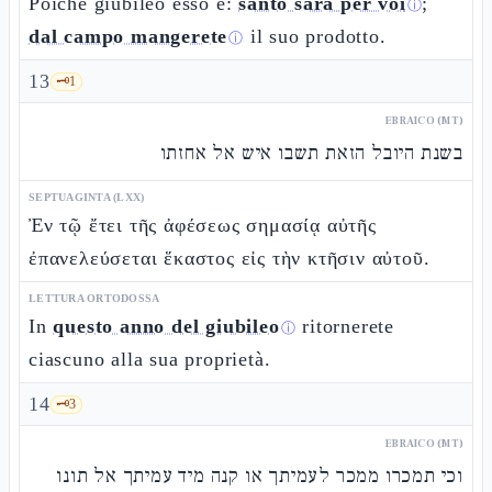
Poiché giubileo esso è:
santo sarà per voi
;
ⓘ
dal campo mangerete
il suo prodotto.
ⓘ
13
🗝️
1
EBRAICO (MT)
בשנת היובל הזאת תשבו איש אל אחזתו
SEPTUAGINTA (LXX)
Ἐν τῷ ἔτει τῆς ἀφέσεως σημασίᾳ αὐτῆς
ἐπανελεύσεται ἕκαστος εἰς τὴν κτῆσιν αὐτοῦ.
LETTURA ORTODOSSA
In
questo anno del giubileo
ritornerete
ⓘ
ciascuno alla sua proprietà.
14
🗝️
3
EBRAICO (MT)
וכי תמכרו ממכר לעמיתך או קנה מיד עמיתך אל תונו