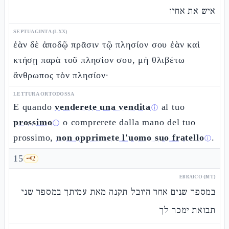
איש את אחיו
SEPTUAGINTA (LXX)
ἐὰν δὲ ἀποδῷ πρᾶσιν τῷ πλησίον σου ἐὰν καὶ
κτήσῃ παρὰ τοῦ πλησίον σου, μὴ θλιβέτω
ἄνθρωπος τὸν πλησίον·
LETTURA ORTODOSSA
E quando
venderete una vendita
al tuo
ⓘ
prossimo
o comprerete dalla mano del tuo
ⓘ
prossimo,
non opprimete l'uomo suo fratello
.
ⓘ
15
🗝️
2
EBRAICO (MT)
במספר שנים אחר היובל תקנה מאת עמיתך במספר שני
תבואת ימכר לך