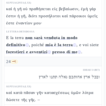
SEPTUAGINTA (LXX)
καὶ ἡ γῆ οὐ πραθήσεται εἰς βεβαίωσιν, ἐμὴ γάρ
ἐστιν ἡ γῆ, διότι προσήλυτοι καὶ πάροικοι ὑμεῖς
ἐστε ἐναντίον μου·
LETTURA ORTODOSSA
E la terra
non sarà venduta in modo
definitivo
, poiché
mia è la terra
, e voi siete
ⓘ
ⓘ
forestieri e avventizi
presso di me
.
ⓘ
ⓘ
24
🗝️
1
EBRAICO (MT)
ובכל ארץ אחזתכם גאלה תתנו לארץ
SEPTUAGINTA (LXX)
καὶ κατὰ πᾶσαν γῆν κατασχέσεως ὑμῶν λύτρα
δώσετε τῆς γῆς. –