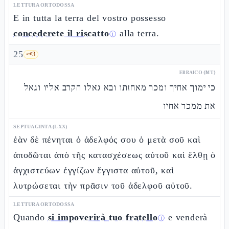
LETTURA ORTODOSSA
E in tutta la terra del vostro possesso
concederete il riscatto
alla terra.
ⓘ
25
🗝️
3
EBRAICO (MT)
כי ימוך אחיך ומכר מאחזתו ובא גאלו הקרב אליו וגאל
את ממכר אחיו
SEPTUAGINTA (LXX)
ἐὰν δὲ πένηται ὁ ἀδελφός σου ὁ μετὰ σοῦ καὶ
ἀποδῶται ἀπὸ τῆς κατασχέσεως αὐτοῦ καὶ ἔλθῃ ὁ
ἀγχιστεύων ἐγγίζων ἔγγιστα αὐτοῦ, καὶ
λυτρώσεται τὴν πρᾶσιν τοῦ ἀδελφοῦ αὐτοῦ.
LETTURA ORTODOSSA
Quando
si impoverirà tuo fratello
e venderà
ⓘ