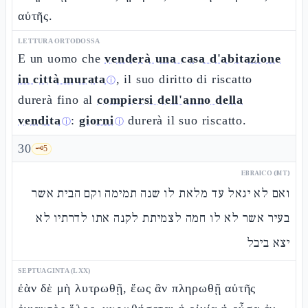
αὐτῆς.
LETTURA ORTODOSSA
E un uomo che
venderà una casa d'abitazione
in città murata
, il suo diritto di riscatto
ⓘ
durerà fino al
compiersi dell'anno della
vendita
:
giorni
durerà il suo riscatto.
ⓘ
ⓘ
30
🗝️
5
EBRAICO (MT)
ואם לא יגאל עד מלאת לו שנה תמימה וקם הבית אשר
בעיר אשר לא לו חמה לצמיתת לקנה אתו לדרתיו לא
יצא ביבל
SEPTUAGINTA (LXX)
ἐὰν δὲ μὴ λυτρωθῇ, ἕως ἂν πληρωθῇ αὐτῆς