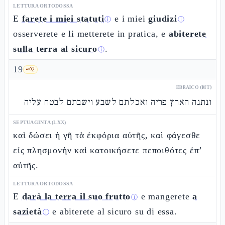
LETTURA ORTODOSSA
E
farete i miei statuti
e i miei
giudizi
ⓘ
ⓘ
osserverete e li metterete in pratica, e
abiterete
sulla terra al sicuro
.
ⓘ
19
🗝️
2
EBRAICO (MT)
ונתנה הארץ פריה ואכלתם לשבע וישבתם לבטח עליה
SEPTUAGINTA (LXX)
καὶ δώσει ἡ γῆ τὰ ἐκφόρια αὐτῆς, καὶ φάγεσθε
εἰς πλησμονὴν καὶ κατοικήσετε πεποιθότες ἐπ’
αὐτῆς.
LETTURA ORTODOSSA
E
darà la terra il suo frutto
e mangerete
a
ⓘ
sazietà
e abiterete al sicuro su di essa.
ⓘ