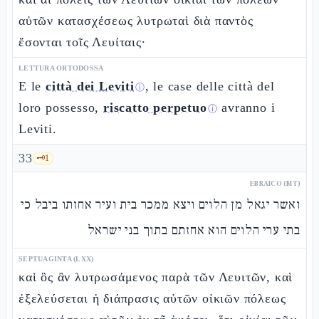
αὐτῶν κατασχέσεως λυτρωταὶ διὰ παντὸς
ἔσονται τοῖς Λευίταις·
LETTURA ORTODOSSA
E le
città dei Leviti
, le case delle città del
ⓘ
loro possesso,
riscatto perpetuo
avranno i
ⓘ
Leviti.
33
🗝️
1
EBRAICO (MT)
ואשר יגאל מן הלוים ויצא ממכר בית ועיר אחזתו ביבל כי
בתי ערי הלוים הוא אחזתם בתוך בני ישראל
SEPTUAGINTA (LXX)
καὶ ὃς ἂν λυτρωσάμενος παρὰ τῶν Λευιτῶν, καὶ
ἐξελεύσεται ἡ διάπρασις αὐτῶν οἰκιῶν πόλεως