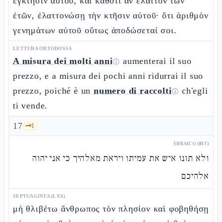
ἔγκτησιν αὐτοῦ, καὶ καθότι ἂν ἔλαττον τῶν
ἐτῶν, ἐλαττονώσῃ τὴν κτῆσιν αὐτοῦ· ὅτι ἀριθμὸν
γενημάτων αὐτοῦ οὕτως ἀποδώσεταί σοι.
LETTURA ORTODOSSA
A misura dei molti anni
aumenterai il suo
ⓘ
prezzo, e a misura dei pochi anni ridurrai il suo
prezzo, poiché è un
numero di raccolti
ch'egli
ⓘ
ti vende.
17
🗝️
1
EBRAICO (MT)
ולא תונו איש את עמיתו ויראת מאלהיך כי אני יהוה
אלהיכם
SEPTUAGINTA (LXX)
μὴ θλιβέτω ἄνθρωπος τὸν πλησίον καὶ φοβηθήσῃ