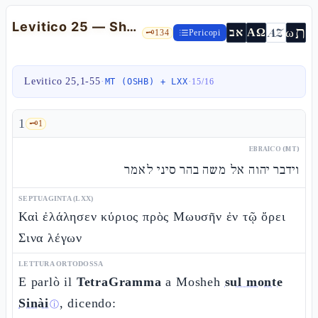
Levitico 25 — Shmità, Giubileo e «la terra è mia»
ת
AZ
ω
אב
ΑΩ
🗝️
134
Pericopi
Levitico 25,1-55
·
·
MT (OSHB) + LXX
15
/
16
1
🗝️
1
EBRAICO (MT)
וידבר יהוה אל משה בהר סיני לאמר
SEPTUAGINTA (LXX)
Καὶ ἐλάλησεν κύριος πρὸς Μωυσῆν ἐν τῷ ὄρει
Σινα λέγων
LETTURA ORTODOSSA
E parlò il
TetraGramma
a Mosheh
sul monte
Sinài
, dicendo:
ⓘ