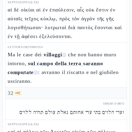
SEPTUAGINTA (LXX)
αἱ δὲ οἰκίαι αἱ ἐν ἐπαύλεσιν, αἷς οὐκ ἔστιν ἐν
αὐταῖς τεῖχος κύκλῳ, πρὸς τὸν ἀγρὸν τῆς γῆς
λογισθήτωσαν· λυτρωταὶ διὰ παντὸς ἔσονται καὶ
ἐν τῇ ἀφέσει ἐξελεύσονται.
LETTURA ORTODOSSA
Ma le case dei
villaggi
che non hanno muro
ⓘ
intorno,
sul campo della terra saranno
computate
: avranno il riscatto e nel giubileo
ⓘ
usciranno.
32
🗝️
2
EBRAICO (MT)
וערי הלוים בתי ערי אחזתם גאלת עולם תהיה ללוים
SEPTUAGINTA (LXX)
καὶ αἱ πόλεις τῶν Λευιτῶν οἰκίαι τῶν πόλεων