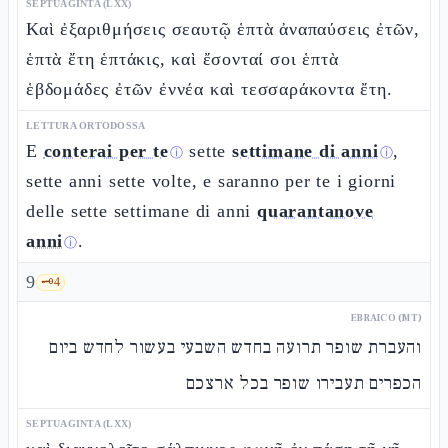
SEPTUAGINTA (LXX)
Καὶ ἐξαριθμήσεις σεαυτῷ ἑπτὰ ἀναπαύσεις ἐτῶν,
ἑπτὰ ἔτη ἑπτάκις, καὶ ἔσονταί σοι ἑπτὰ
ἑβδομάδες ἐτῶν ἐννέα καὶ τεσσαράκοντα ἔτη.
LETTURA ORTODOSSA
E
conterai per te
sette
settimane di anni
,
ⓘ
ⓘ
sette anni sette volte, e saranno per te i giorni
delle sette settimane di anni
quarantanove
anni
.
ⓘ
9
🗝️
4
EBRAICO (MT)
והעברת שופר תרועה בחדש השבעי בעשור לחדש ביום
הכפרים תעבירו שופר בכל ארצכם
SEPTUAGINTA (LXX)