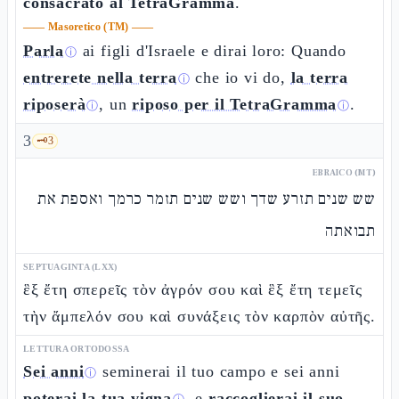
consacrato al TetraGramma
.
——
Masoretico (TM)
——
Parla
ai figli d'Israele e dirai loro: Quando
ⓘ
entrerete nella terra
che io vi do,
la terra
ⓘ
riposerà
, un
riposo per il TetraGramma
.
ⓘ
ⓘ
3
🗝️
3
EBRAICO (MT)
שש שנים תזרע שדך ושש שנים תזמר כרמך ואספת את
תבואתה
SEPTUAGINTA (LXX)
ἓξ ἔτη σπερεῖς τὸν ἀγρόν σου καὶ ἓξ ἔτη τεμεῖς
τὴν ἄμπελόν σου καὶ συνάξεις τὸν καρπὸν αὐτῆς.
LETTURA ORTODOSSA
Sei anni
seminerai il tuo campo e sei anni
ⓘ
poterai la tua vigna
, e
raccoglierai il suo