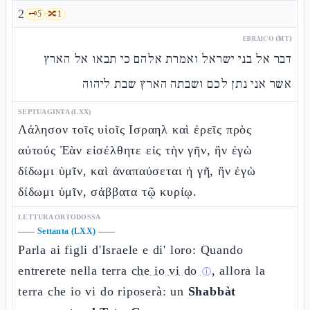
2
🗝️
5
🔀
1
EBRAICO (MT)
דבר אל בני ישראל ואמרת אלהם כי תבאו אל הארץ
אשר אני נתן לכם ושבתה הארץ שבת ליהוה
SEPTUAGINTA (LXX)
Λάλησον τοῖς υἱοῖς Ισραηλ καὶ ἐρεῖς πρὸς
αὐτούς Ἐὰν εἰσέλθητε εἰς τὴν γῆν, ἣν ἐγὼ
δίδωμι ὑμῖν, καὶ ἀναπαύσεται ἡ γῆ, ἣν ἐγὼ
δίδωμι ὑμῖν, σάββατα τῷ κυρίῳ.
LETTURA ORTODOSSA
——
Settanta (LXX)
——
Parla ai figli d'Israele e di' loro: Quando
entrerete nella terra
che io vi do
, allora la
ⓘ
terra che io vi do riposerà: un
Shabbàt