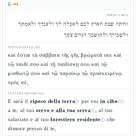
6
🗝️
4
EBRAICO (MT)
והיתה שבת הארץ לכם לאכלה לך ולעבדך ולאמתך
ולשכירך ולתושבך הגרים עמך
SEPTUAGINTA (LXX)
καὶ ἔσται τὰ σάββατα τῆς γῆς βρώματά σοι καὶ
τῷ παιδί σου καὶ τῇ παιδίσκῃ σου καὶ τῷ
μισθωτῷ σου καὶ τῷ παροίκῳ τῷ προσκειμένῳ
πρὸς σέ,
LETTURA ORTODOSSA
E sarà il
riposo della terra
per voi
in cibo
:
ⓘ
ⓘ
a te, al tuo
servo e alla tua serva
, al tuo
ⓘ
salariato e al tuo
forestiero residente
che
ⓘ
dimora presso di te,