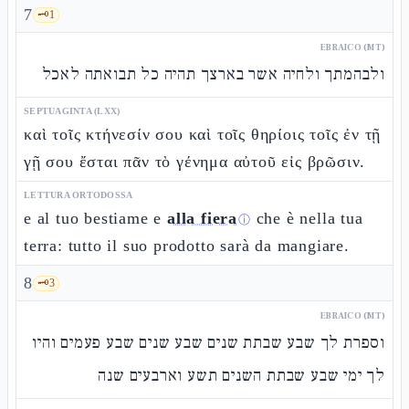
7
🗝️
1
EBRAICO (MT)
ולבהמתך ולחיה אשר בארצך תהיה כל תבואתה לאכל
SEPTUAGINTA (LXX)
καὶ τοῖς κτήνεσίν σου καὶ τοῖς θηρίοις τοῖς ἐν τῇ
γῇ σου ἔσται πᾶν τὸ γένημα αὐτοῦ εἰς βρῶσιν.
LETTURA ORTODOSSA
e al tuo bestiame e
alla fiera
che è nella tua
ⓘ
terra: tutto il suo prodotto sarà da mangiare.
8
🗝️
3
EBRAICO (MT)
וספרת לך שבע שבתת שנים שבע שנים שבע פעמים והיו
לך ימי שבע שבתת השנים תשע וארבעים שנה