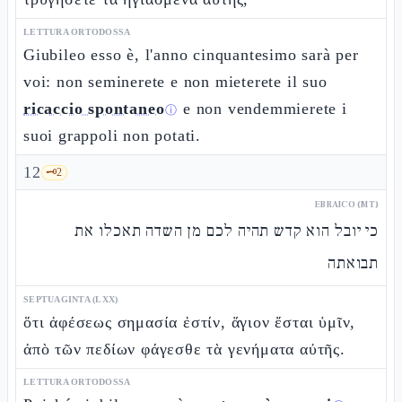
LETTURA ORTODOSSA
Giubileo esso è, l'anno cinquantesimo sarà per
voi: non seminerete e non mieterete il suo
ricaccio spontaneo
e non vendemmierete i
ⓘ
suoi grappoli non potati.
12
🗝️
2
EBRAICO (MT)
כי יובל הוא קדש תהיה לכם מן השדה תאכלו את
תבואתה
SEPTUAGINTA (LXX)
ὅτι ἀφέσεως σημασία ἐστίν, ἅγιον ἔσται ὑμῖν,
ἀπὸ τῶν πεδίων φάγεσθε τὰ γενήματα αὐτῆς.
LETTURA ORTODOSSA