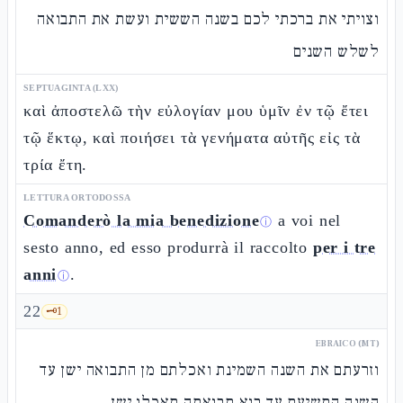
וצויתי את ברכתי לכם בשנה הששית ועשת את התבואה
לשלש השנים
SEPTUAGINTA (LXX)
καὶ ἀποστελῶ τὴν εὐλογίαν μου ὑμῖν ἐν τῷ ἔτει
τῷ ἕκτῳ, καὶ ποιήσει τὰ γενήματα αὐτῆς εἰς τὰ
τρία ἔτη.
LETTURA ORTODOSSA
Comanderò la mia benedizione
a voi nel
ⓘ
sesto anno, ed esso produrrà il raccolto
per i tre
anni
.
ⓘ
22
🗝️
1
EBRAICO (MT)
וזרעתם את השנה השמינת ואכלתם מן התבואה ישן עד
השנה התשיעת עד בוא תבואתה תאכלו ישן