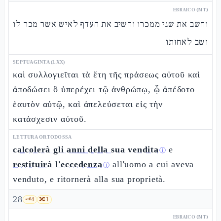
EBRAICO (MT)
וחשב את שני ממכרו והשיב את העדף לאיש אשר מכר לו
ושב לאחזתו
SEPTUAGINTA (LXX)
καὶ συλλογιεῖται τὰ ἔτη τῆς πράσεως αὐτοῦ καὶ
ἀποδώσει ὃ ὑπερέχει τῷ ἀνθρώπῳ, ᾧ ἀπέδοτο
ἑαυτὸν αὐτῷ, καὶ ἀπελεύσεται εἰς τὴν
κατάσχεσιν αὐτοῦ.
LETTURA ORTODOSSA
calcolerà gli anni della sua vendita
e
ⓘ
restituirà l'eccedenza
all'uomo a cui aveva
ⓘ
venduto, e ritornerà alla sua proprietà.
28
🗝️
4
🔀
1
EBRAICO (MT)