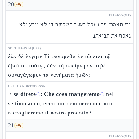
20
🗝️
2
EBRAICO (MT)
וכי תאמרו מה נאכל בשנה השביעת הן לא נזרע ולא
נאסף את תבואתנו
SEPTUAGINTA (LXX)
ἐὰν δὲ λέγητε Τί φαγόμεθα ἐν τῷ ἔτει τῷ
ἑβδόμῳ τούτῳ, ἐὰν μὴ σπείρωμεν μηδὲ
συναγάγωμεν τὰ γενήματα ἡμῶν;
LETTURA ORTODOSSA
E se
direte
:
Che cosa mangeremo
nel
ⓘ
ⓘ
settimo anno, ecco non semineremo e non
raccoglieremo il nostro prodotto?
21
🗝️
2
EBRAICO (MT)