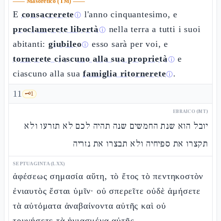
——
Masoretico (TM)
——
E
consacrerete
l'anno cinquantesimo, e
ⓘ
proclamerete libertà
nella terra a tutti i suoi
ⓘ
abitanti:
giubileo
esso sarà per voi, e
ⓘ
tornerete ciascuno alla sua proprietà
e
ⓘ
ciascuno alla sua
famiglia ritornerete
.
ⓘ
11
🗝️
1
EBRAICO (MT)
יובל הוא שנת החמשים שנה תהיה לכם לא תזרעו ולא
תקצרו את ספיחיה ולא תבצרו את נזריה
SEPTUAGINTA (LXX)
ἀφέσεως σημασία αὕτη, τὸ ἔτος τὸ πεντηκοστὸν
ἐνιαυτὸς ἔσται ὑμῖν· οὐ σπερεῖτε οὐδὲ ἀμήσετε
τὰ αὐτόματα ἀναβαίνοντα αὐτῆς καὶ οὐ
τρυγήσετε τὰ ἡγιασμένα αὐτῆς,