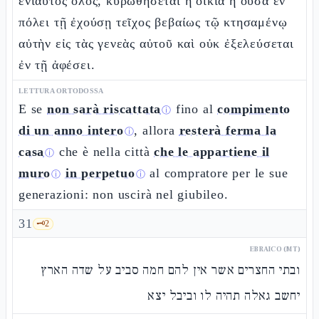
ἐνιαυτὸς ὅλος, κυρωθήσεται ἡ οἰκία ἡ οὖσα ἐν
πόλει τῇ ἐχούσῃ τεῖχος βεβαίως τῷ κτησαμένῳ
αὐτὴν εἰς τὰς γενεὰς αὐτοῦ καὶ οὐκ ἐξελεύσεται
ἐν τῇ ἀφέσει.
LETTURA ORTODOSSA
E se
non sarà riscattata
fino al
compimento
ⓘ
di un anno intero
, allora
resterà ferma la
ⓘ
casa
che è nella città
che le appartiene il
ⓘ
muro
in perpetuo
al compratore per le sue
ⓘ
ⓘ
generazioni: non uscirà nel giubileo.
31
🗝️
2
EBRAICO (MT)
ובתי החצרים אשר אין להם חמה סביב על שדה הארץ
יחשב גאלה תהיה לו וביבל יצא