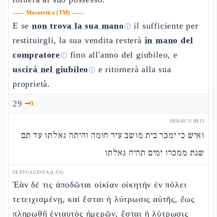
——
Masoretico (TM)
——
E se
non trova la sua mano
il sufficiente per
ⓘ
restituirgli, la sua vendita resterà
in mano del
compratore
fino all'anno del giubileo, e
ⓘ
uscirà nel giubileo
e ritornerà alla sua
ⓘ
proprietà.
29
🗝️
3
EBRAICO (MT)
ואיש כי ימכר בית מושב עיר חומה והיתה גאלתו עד תם
שנת ממכרו ימים תהיה גאלתו
SEPTUAGINTA (LXX)
Ἐὰν δέ τις ἀποδῶται οἰκίαν οἰκητὴν ἐν πόλει
τετειχισμένῃ, καὶ ἔσται ἡ λύτρωσις αὐτῆς, ἕως
πληρωθῇ ἐνιαυτὸς ἡμερῶν, ἔσται ἡ λύτρωσις