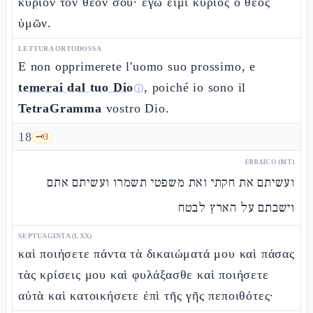
κύριον τὸν θεόν σου· ἐγώ εἰμι κύριος ὁ θεὸς
ὑμῶν.
LETTURA ORTODOSSA
E non opprimerete l'uomo suo prossimo, e
temerai dal tuo Dio
, poiché io sono il
ⓘ
TetraGramma
vostro Dio.
18
🗝️
3
EBRAICO (MT)
ועשיתם את חקתי ואת משפטי תשמרו ועשיתם אתם
וישבתם על הארץ לבטח
SEPTUAGINTA (LXX)
καὶ ποιήσετε πάντα τὰ δικαιώματά μου καὶ πάσας
τὰς κρίσεις μου καὶ φυλάξασθε καὶ ποιήσετε
αὐτὰ καὶ κατοικήσετε ἐπὶ τῆς γῆς πεποιθότες·