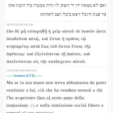
ואם לא מצאה ידו די השיב לו והיה ממכרו ביד הקנה אתו
עד שנת היובל ויצא ביבל ושב לאחזתו
SEPTUAGINTA (LXX)
ἐὰν δὲ μὴ εὐπορηθῇ ἡ χεὶρ αὐτοῦ τὸ ἱκανὸν ὥστε
ἀποδοῦναι αὐτῷ, καὶ ἔσται ἡ πρᾶσις τῷ
κτησαμένῳ αὐτὰ ἕως τοῦ ἕκτου ἔτους τῆς
ἀφέσεως· καὶ ἐξελεύσεται τῇ ἀφέσει, καὶ
ἀπελεύσεται εἰς τὴν κατάσχεσιν αὐτοῦ.
LETTURA ORTODOSSA
——
Settanta (LXX)
——
Ma se la sua mano non trova abbastanza da poter
restituire a lui, ciò che ha venduto resterà a chi
l'ha acquistato
fino al sesto anno della
remissione
; e nella remissione uscirà libero e
ⓘ
tornerà al suo possesso.