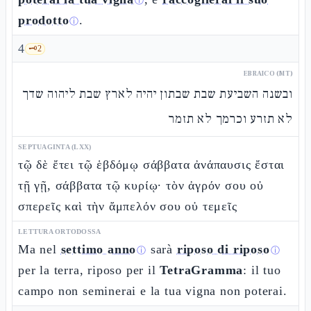
ⓘ
prodotto
.
ⓘ
4
🗝️
2
EBRAICO (MT)
ובשנה השביעת שבת שבתון יהיה לארץ שבת ליהוה שדך
לא תזרע וכרמך לא תזמר
SEPTUAGINTA (LXX)
τῷ δὲ ἔτει τῷ ἑβδόμῳ σάββατα ἀνάπαυσις ἔσται
τῇ γῇ, σάββατα τῷ κυρίῳ· τὸν ἀγρόν σου οὐ
σπερεῖς καὶ τὴν ἄμπελόν σου οὐ τεμεῖς
LETTURA ORTODOSSA
Ma nel
settimo anno
sarà
riposo di riposo
ⓘ
ⓘ
per la terra, riposo per il
TetraGramma
: il tuo
campo non seminerai e la tua vigna non poterai.