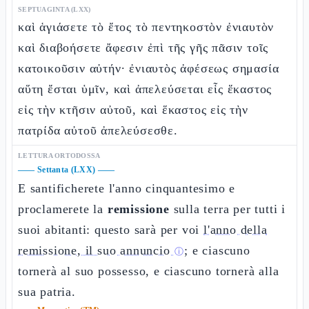
SEPTUAGINTA (LXX)
καὶ ἁγιάσετε τὸ ἔτος τὸ πεντηκοστὸν ἐνιαυτὸν
καὶ διαβοήσετε ἄφεσιν ἐπὶ τῆς γῆς πᾶσιν τοῖς
κατοικοῦσιν αὐτήν· ἐνιαυτὸς ἀφέσεως σημασία
αὕτη ἔσται ὑμῖν, καὶ ἀπελεύσεται εἷς ἕκαστος
εἰς τὴν κτῆσιν αὐτοῦ, καὶ ἕκαστος εἰς τὴν
πατρίδα αὐτοῦ ἀπελεύσεσθε.
LETTURA ORTODOSSA
——
Settanta (LXX)
——
E santificherete l'anno cinquantesimo e
proclamerete la
remissione
sulla terra per tutti i
suoi abitanti: questo sarà per voi
l'anno della
remissione, il suo annuncio
; e ciascuno
ⓘ
tornerà al suo possesso, e ciascuno tornerà alla
sua patria.