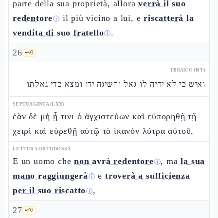
parte della sua proprietà, allora
verrà il suo
redentore
il più vicino a lui, e
riscatterà la
ⓘ
vendita di suo fratello
.
ⓘ
26
🗝️
3
EBRAICO (MT)
ואיש כי לא יהיה לו גאל והשיגה ידו ומצא כדי גאלתו
SEPTUAGINTA (LXX)
ἐὰν δὲ μὴ ᾖ τινι ὁ ἀγχιστεύων καὶ εὐπορηθῇ τῇ
χειρὶ καὶ εὑρεθῇ αὐτῷ τὸ ἱκανὸν λύτρα αὐτοῦ,
LETTURA ORTODOSSA
E un uomo che
non avrà redentore
, ma
la sua
ⓘ
mano raggiungerà
e
troverà a sufficienza
ⓘ
per il suo riscatto
,
ⓘ
27
🗝️
2