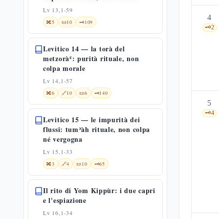
Lv 13,1-59
4
🔀
5
📜
10
🗝️
109
🗝️
2
Levitico 14 — la torà del
metzoràʿ: purità rituale, non
colpa morale
Lv 14,1-57
🔀
6
🔗
10
📜
6
🗝️
140
5
🗝️
4
Levitico 15 — le impurità dei
flussi: tumʾàh rituale, non colpa
né vergogna
Lv 15,1-33
🔀
3
🔗
4
📜
10
🗝️
65
Il rito di Yom Kippùr: i due capri
e l'espiazione
Lv 16,1-34