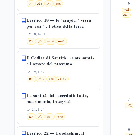
6
✨
1
🔀
4
🔗
2
📜
8
🗝️
4
🔀
1
Levitico 18 — le ʿarayòt, "vivrà
per essi" e l'etica della terra
Lv 18,1-30
🔀
4
🔗
4
📜
16
🗝️
65
Il Codice di Santità: «siate santi»
e l'amore del prossimo
Lv 19,1-37
🔀
7
🔗
19
📜
8
🗝️
102
La santità dei sacerdoti: lutto,
7
matrimonio, integrità
🗝️
1
Lv 21,1-24
🔀
4
🔗
2
📜
1
🗝️
60
8
Levitico 22 — I qodashìm, il