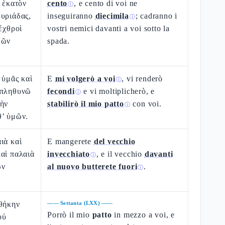
ὶ ἑκατὸν
cento
, e cento di voi ne
ⓘ
υριάδας,
inseguiranno
diecimila
; cadranno i
ⓘ
ἐχθροὶ
vostri nemici davanti a voi sotto la
μῶν
spada.
 ὑμᾶς καὶ
E
mi volgerò a voi
, vi renderò
ⓘ
 πληθυνῶ
fecondi
e vi moltiplicherò, e
ⓘ
τὴν
stabilirò il mio patto
con voi.
ⓘ
θ’ ὑμῶν.
ιὰ καὶ
E mangerete
del vecchio
αὶ παλαιὰ
invecchiato
, e il vecchio
davanti
ⓘ
ων
al nuovo butterete fuori
.
ⓘ
αθήκην
——
Settanta (LXX)
——
Porrò il mio
patto
in mezzo a voi, e
οὐ