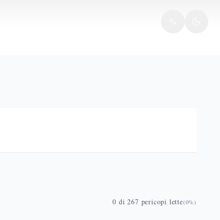
0
di
267
pericopi lette
(
0
%)