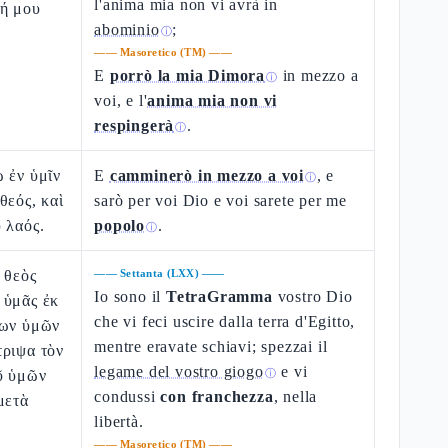
l'anima mia non vi avrà in
χή μου
abominio
;
ⓘ
——
Masoretico (TM)
——
E
porrò la mia Dimora
in mezzo a
ⓘ
voi, e l'
anima mia non vi
respingerà
.
ⓘ
 ἐν ὑμῖν
E
camminerò in mezzo a voi
, e
ⓘ
θεός, καὶ
sarò per voi Dio e voi sarete per me
 λαός.
popolo
.
ⓘ
 θεὸς
——
Settanta (LXX)
——
Io sono il
TetraGramma
vostro Dio
 ὑμᾶς ἐκ
che vi feci uscire dalla terra d'Egitto,
των ὑμῶν
mentre eravate schiavi; spezzai il
τριψα τὸν
legame del vostro giogo
e vi
ῦ ὑμῶν
ⓘ
condussi
con franchezza
, nella
μετὰ
libertà.
——
Masoretico (TM)
——