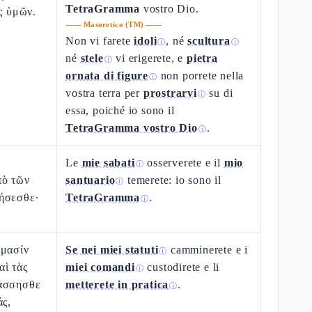
TetraGramma
vostro Dio.
ὸς ὑμῶν.
——
Masoretico (TM)
——
Non vi farete
idoli
, né
scultura
ⓘ
ⓘ
né
stele
vi erigerete, e
pietra
ⓘ
ornata di figure
non porrete nella
ⓘ
vostra terra per
prostrarvi
su di
ⓘ
essa, poiché io sono il
TetraGramma vostro Dio
.
ⓘ
Le
mie sabati
osserverete e il
mio
ⓘ
πὸ τῶν
santuario
temerete: io sono il
ⓘ
ήσεσθε·
TetraGramma
.
ⓘ
γμασίν
Se nei miei statuti
camminerete e i
ⓘ
αὶ τὰς
miei comandi
custodirete e li
ⓘ
άσσησθε
metterete in pratica
.
ⓘ
άς,