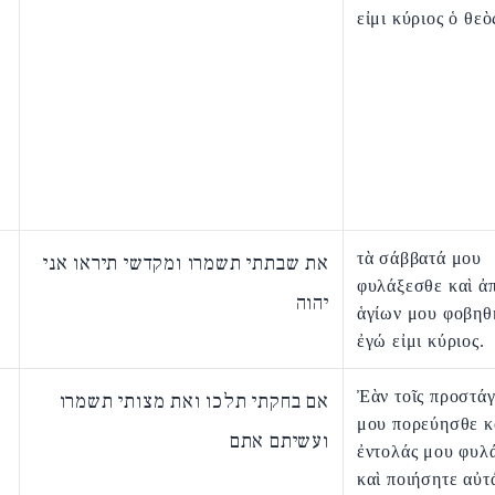
εἰμι κύριος ὁ θε
τὰ σάββατά μου
את שבתתי תשמרו ומקדשי תיראו אני
φυλάξεσθε καὶ ἀ
יהוה
ἁγίων μου φοβηθ
ἐγώ εἰμι κύριος.
Ἐὰν τοῖς προστά
אם בחקתי תלכו ואת מצותי תשמרו
μου πορεύησθε κ
ועשיתם אתם
ἐντολάς μου φυλ
καὶ ποιήσητε αὐτ