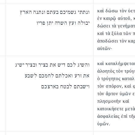
καὶ δώσω τὸν ὑετ
ונתתי גשמיכם בעתם ונתנה הארץ
ἐν καιρῷ αὐτοῦ, 
יבולה ועץ השדה יתן פריו
δώσει τὰ γενήματ
καὶ τὰ ξύλα τῶν 
ἀποδώσει τὸν κα
αὐτῶν·
καὶ καταλήμψεται
והשיג לכם דיש את בציר ובציר ישיג
ἀλοητὸς τὸν τρύγ
את זרע ואכלתם לחמכם לשבע
ὁ τρύγητος κατα
וישבתם לבטח בארצכם
τὸν σπόρον, καὶ 
τὸν ἄρτον ὑμῶν ε
πλησμονὴν καὶ
κατοικήσετε μετ
ἀσφαλείας ἐπὶ τῆ
ὑμῶν.