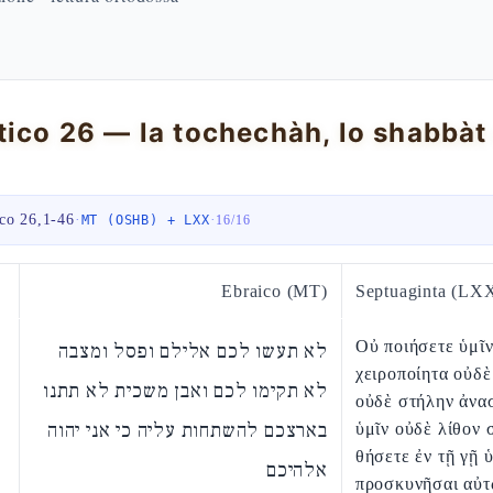
ico 26,1-46
·
·
MT (OSHB) + LXX
16
/
16
Ebraico (MT)
Septuaginta (LX
Οὐ ποιήσετε ὑμῖν
לא תעשו לכם אלילם ופסל ומצבה
χειροποίητα οὐδὲ
לא תקימו לכם ואבן משכית לא תתנו
οὐδὲ στήλην ἀνα
בארצכם להשתחות עליה כי אני יהוה
ὑμῖν οὐδὲ λίθον 
θήσετε ἐν τῇ γῇ 
אלהיכם
προσκυνῆσαι αὐτ