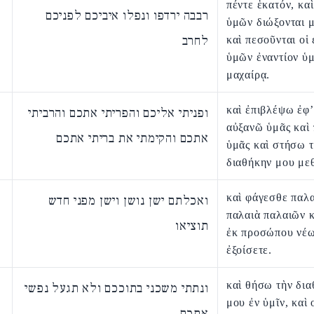
πέντε ἑκατόν, κα
רבבה ירדפו ונפלו איביכם לפניכם
ὑμῶν διώξονται μ
לחרב
καὶ πεσοῦνται οἱ 
ὑμῶν ἐναντίον ὑ
μαχαίρᾳ.
καὶ ἐπιβλέψω ἐφ’
ופניתי אליכם והפריתי אתכם והרביתי
αὐξανῶ ὑμᾶς καὶ
אתכם והקימתי את בריתי אתכם
ὑμᾶς καὶ στήσω 
διαθήκην μου με
καὶ φάγεσθε παλα
ואכלתם ישן נושן וישן מפני חדש
παλαιὰ παλαιῶν κ
תוציאו
ἐκ προσώπου νέ
ἐξοίσετε.
καὶ θήσω τὴν δι
ונתתי משכני בתוככם ולא תגעל נפשי
μου ἐν ὑμῖν, καὶ 
אתכם