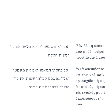
Ἐὰν δὲ μὴ ὑπακο
ואם לא תשמעו לי ולא תעשו את כל
μου μηδὲ ποιήση
המצות האלה
προστάγματά μου
ἀλλὰ ἀπειθήσητε 
ואם בחקתי תמאסו ואם את משפטי
καὶ τοῖς κρίμασί
תגעל נפשכם לבלתי עשות את כל
προσοχθίσῃ ἡ ψυ
מצותי להפרכם את בריתי
ὥστε ὑμᾶς μὴ ποι
τὰς ἐντολάς μου 
διασκεδάσαι τὴν
μου,