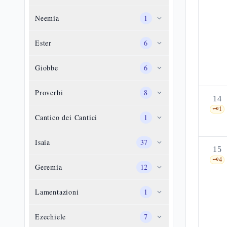
Neemia
1
Ester
6
Giobbe
6
Proverbi
8
14
🗝️
1
Cantico dei Cantici
1
Isaia
37
15
🗝️
4
Geremia
12
Lamentazioni
1
Ezechiele
7