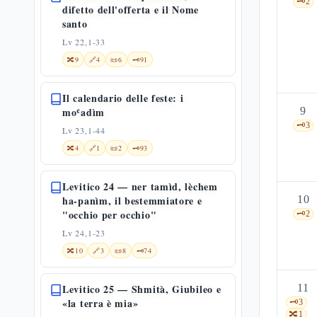
🗝️
2
difetto dell'offerta e il Nome
santo
Lv 22,1-33
🔀
9
🔗
4
📜
6
🗝️
91
Il calendario delle feste: i
moʿadìm
9
🗝️
3
Lv 23,1-44
🔀
4
🔗
1
📜
2
🗝️
93
Levitico 24 — ner tamìd, lèchem
ha-panìm, il bestemmiatore e
10
"occhio per occhio"
🗝️
2
Lv 24,1-23
🔀
10
🔗
3
📜
8
🗝️
74
Levitico 25 — Shmità, Giubileo e
11
«la terra è mia»
🗝️
3
🔀
1