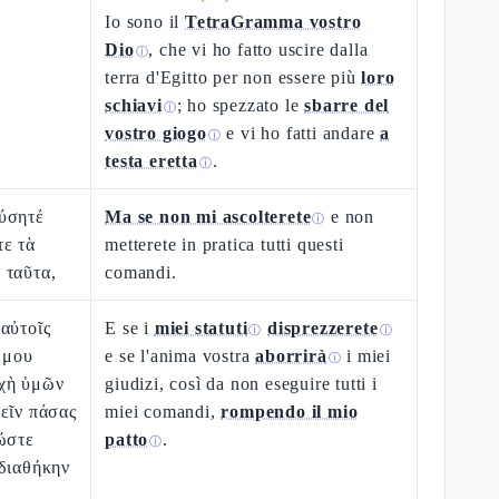
Io sono il
TetraGramma vostro
Dio
, che vi ho fatto uscire dalla
ⓘ
terra d'Egitto per non essere più
loro
schiavi
; ho spezzato le
sbarre del
ⓘ
vostro giogo
e vi ho fatti andare
a
ⓘ
testa eretta
.
ⓘ
ύσητέ
Ma se non mi ascolterete
e non
ⓘ
τε τὰ
metterete in pratica tutti questi
 ταῦτα,
comandi.
αὐτοῖς
E se i
miei statuti
disprezzerete
ⓘ
ⓘ
ν μου
e se l'anima vostra
aborrirà
i miei
ⓘ
χὴ ὑμῶν
giudizi, così da non eseguire tutti i
εῖν πάσας
miei comandi,
rompendo il mio
ὥστε
patto
.
ⓘ
 διαθήκην