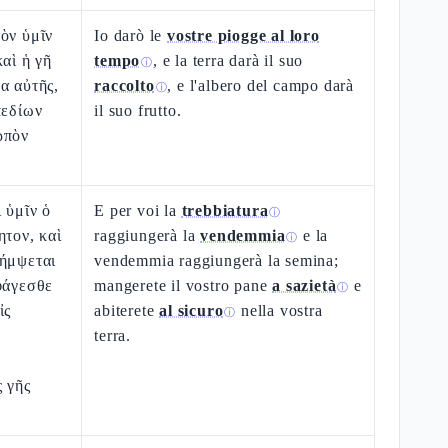
ὸν ὑμῖν
Io darò le
vostre piogge al loro
καὶ ἡ γῆ
tempo
, e la terra darà il suo
ⓘ
α αὐτῆς,
raccolto
, e l'albero del campo darà
ⓘ
πεδίων
il suo frutto.
ρπὸν
 ὑμῖν ὁ
E per voi la
trebbiatura
ⓘ
ητον, καὶ
raggiungerà la
vendemmia
e la
ⓘ
λήμψεται
vendemmia raggiungerà la semina;
φάγεσθε
mangerete il vostro pane
a sazietà
e
ⓘ
ἰς
abiterete
al sicuro
nella vostra
ⓘ
terra.
ὰ
ς γῆς