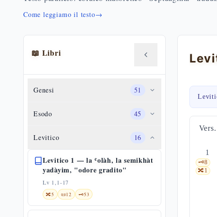
Come leggiamo il testo
→
📖 Libri
Genesi
51
Levit
Esodo
45
Vers.
Levitico
16
1
Levitico 1 — la ʿolàh, la semikhàt
🗝️
8
yadàyim, "odore gradito"
🔀
1
Lv 1,1-17
🔀
5
📜
12
🗝️
53