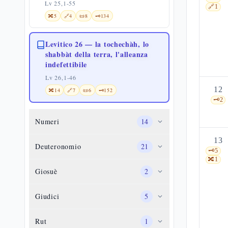
Lv 25,1-55
🔗
1
🔀
5
🔗
4
📜
8
🗝️
134
Levitico 26 — la tochechàh, lo
shabbàt della terra, l'alleanza
indefettibile
Lv 26,1-46
12
🔀
14
🔗
7
📜
6
🗝️
152
🗝️
2
Numeri
14
13
Deuteronomio
21
🗝️
5
🔀
1
Giosuè
2
Giudici
5
Rut
1