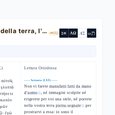
Levitico 26 — la tochechàh, lo shabbàt della terra, l'alleanza indefettibile
ת
AZ
ω
אב
ΑΩ
🗝️
152
X)
Lettura Ortodossa
 αὐτοῖς
——
Settanta (LXX)
——
Non vi farete
manufatti fatti da mano
 γλυπτὰ
d'uomo
, né immagini scolpite né
στήσετε
ⓘ
erigerete per voi una stele, né porrete
σκοπὸν
nella vostra terra
pietra-segnale
per
ὑμῶν
ⓘ
prostrarvi a essa: io sono il
ῷ· ἐγώ