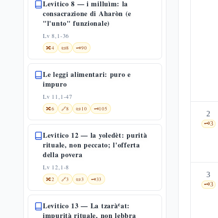
Levitico 8 — i milluìm: la
consacrazione di Aharòn (e
"l'unto" funzionale)
Lv 8,1-36
🔀
4
📜
8
🗝️
90
Le leggi alimentari: puro e
impuro
Lv 11,1-47
🔀
6
🔗
8
📜
10
🗝️
105
2
🗝️
3
Levitico 12 — la yoledèt: purità
rituale, non peccato; l'offerta
della povera
Lv 12,1-8
3
🔀
2
🔗
3
📜
3
🗝️
33
🗝️
3
Levitico 13 — La tzaràʿat:
impurità rituale, non lebbra