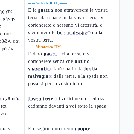
——
Settanta (LXX)
——
E la
guerra
non attraverserà la vostra
ῆς γῆς
terra: darò pace nella vostra terra, vi
εἰρήνην
coricherete e nessuno vi atterrirà, e
ὶ
sterminerò le
fiere malvagie
dalla
αὶ οὐκ
ⓘ
vostra terra.
οβῶν, καὶ
——
Masoretico (TM)
——
ηρὰ ἐκ
E darò
pace
nella terra, e vi
ⓘ
coricherete senza che
alcuno
spaventi
; farò sparire la
bestia
ⓘ
malvagia
dalla terra, e la spada non
ⓘ
passerà per la vostra terra.
ς ἐχθροὺς
Inseguirete
i vostri nemici, ed essi
ⓘ
ται
cadranno davanti a voi sotto la spada.
όνῳ·
 ὑμῶν
E inseguiranno di voi
cinque