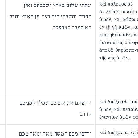
καὶ πόλεμος οὐ
ונתתי שלום בארץ ושכבתם ואין
διελεύσεται διὰ τ
מחריד והשבתי חיה רעה מן הארץ וחרב
ὑμῶν, καὶ δώσω 
לא תעבר בארצכם
ἐν τῇ γῇ ὑμῶν, κα
κοιμηθήσεσθε, κ
ἔσται ὑμᾶς ὁ ἐκφ
ἀπολῶ θηρία πον
τῆς γῆς ὑμῶν.
καὶ διώξεσθε τοὺ
ורדפתם את איביכם ונפלו לפניכם
ὑμῶν, καὶ πεσοῦν
לחרב
ἐναντίον ὑμῶν φ
καὶ διώξονται ἐξ
ורדפו מכם חמשה מאה ומאה מכם