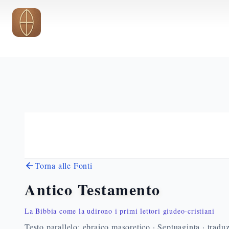
Vai al contenuto principale
Torna alle Fonti
Antico Testamento
La Bibbia come la udirono i primi lettori giudeo-cristiani
Testo parallelo: ebraico masoretico · Septuaginta · traduz