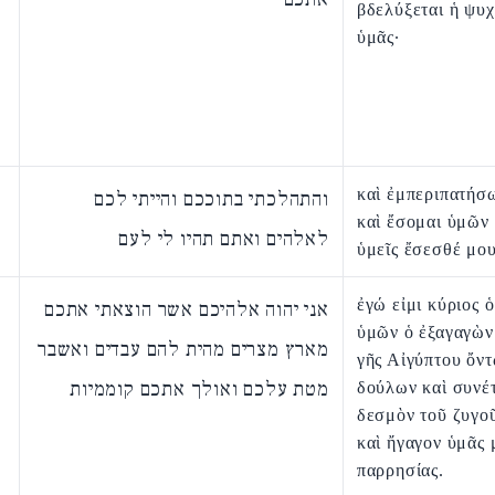
βδελύξεται ἡ ψυ
ὑμᾶς·
καὶ ἐμπεριπατήσω
והתהלכתי בתוככם והייתי לכם
καὶ ἔσομαι ὑμῶν 
לאלהים ואתם תהיו לי לעם
ὑμεῖς ἔσεσθέ μου
ἐγώ εἰμι κύριος ὁ
אני יהוה אלהיכם אשר הוצאתי אתכם
ὑμῶν ὁ ἐξαγαγὼν
מארץ מצרים מהית להם עבדים ואשבר
γῆς Αἰγύπτου ὄν
מטת עלכם ואולך אתכם קוממיות
δούλων καὶ συνέ
δεσμὸν τοῦ ζυγο
καὶ ἤγαγον ὑμᾶς 
παρρησίας.