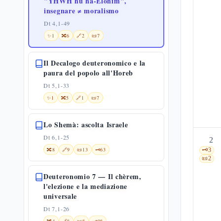
"YHWH hu ha-Elohìm",
insegnare ≠ moralismo
Dt 4,1-49
✨
1
🔀
6
🔗
2
📜
7
Il Decalogo deuteronomico e la
paura del popolo all'Horeb
Dt 5,1-33
✨
1
🔀
5
🔗
1
📜
7
Lo Shemà: ascolta Israele
Dt 6,1-25
2
🔀
8
🔗
9
📜
13
🗝️
63
🗝️
3
📜
2
Deuteronomio 7 — Il chèrem,
l'elezione e la mediazione
universale
Dt 7,1-26