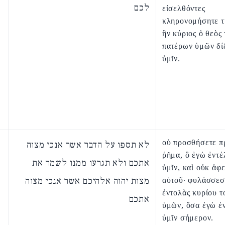
לכם
εἰσελθόντες
κληρονομήσητε τ
ἣν κύριος ὁ θεὸς
πατέρων ὑμῶν δί
ὑμῖν.
οὐ προσθήσετε π
לא תספו על הדבר אשר אנכי מצוה
ῥῆμα, ὃ ἐγὼ ἐντέ
אתכם ולא תגרעו ממנו לשמר את
ὑμῖν, καὶ οὐκ ἀφε
מצות יהוה אלהיכם אשר אנכי מצוה
αὐτοῦ· φυλάσσεσ
ἐντολὰς κυρίου τ
אתכם
ὑμῶν, ὅσα ἐγὼ ἐ
ὑμῖν σήμερον.