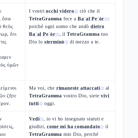
ν
I vostri
occhi videro
ciò che il
ⓘ
, ὅσα
TetraGramma
fece a
Baʿal Peʿòr
:
ⓘ
ὁ θεὸς
poiché ogni uomo che andò
dietro
ωρ, ὅτι
Baʿal Peʿòr
, il
TetraGramma
tuo
ⓘ
τις
Dio lo
sterminò
di mezzo a te.
ⓘ
ριψεν
εὸς ὑμῶν
κείμενοι
Ma voi, che
rimaneste attaccati
al
ⓘ
ῶν ζῆτε
TetraGramma
vostro Dio, siete
vivi
ερον.
tutti
oggi.
ⓘ
ν
Vedi
, io vi ho insegnato statuti e
ⓘ
ρίσεις,
giudizi,
come mi ha comandato
il
ⓘ
μοι
TetraGramma
mio Dio, perché