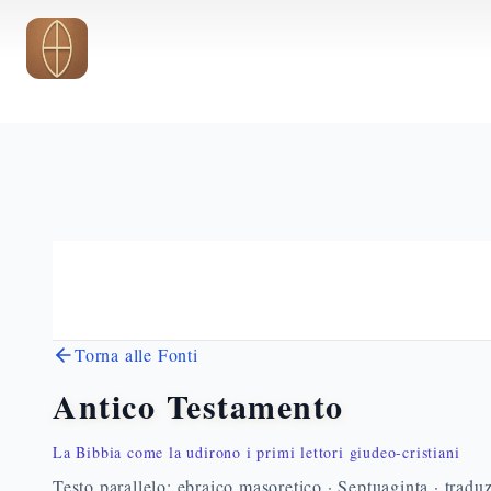
Vai al contenuto principale
Torna alle Fonti
Antico Testamento
La Bibbia come la udirono i primi lettori giudeo-cristiani
Testo parallelo: ebraico masoretico · Septuaginta · traduz