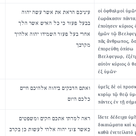
οἱ ὀφθαλμοὶ ὑμῶ
עיניכם הראת את אשר עשה יהוה
ἑωράκασιν πάντα
בבעל פעור כי כל האיש אשר הלך
ἐποίησεν κύριος 
אחרי בעל פעור השמידו יהוה אלהיך
ἡμῶν τῷ Βεελφεγ
πᾶς ἄνθρωπος, ὅσ
מקרבך
ἐπορεύθη ὀπίσω
Βεελφεγωρ, ἐξέτ
αὐτὸν κύριος ὁ θ
ἐξ ὑμῶν·
ὑμεῖς δὲ οἱ προσ
ואתם הדבקים ביהוה אלהיכם חיים
κυρίῳ τῷ θεῷ ὑμ
כלכם היום
πάντες ἐν τῇ σήμ
ἴδετε δέδειχα ὑμῖ
ראה למדתי אתכם חקים ומשפטים
δικαιώματα καὶ κ
כאשר צוני יהוה אלהי לעשות כן בקרב
καθὰ ἐνετείλατό 