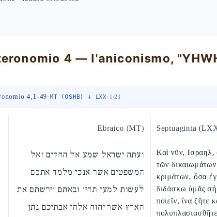
ronomio 4,1-49
·
·
MT (OSHB) + LXX
1
/
21
Ebraico (MT)
Septuaginta (LX
Καὶ νῦν, Ισραηλ,
ועתה ישראל שמע אל החקים ואל
τῶν δικαιωμάτων
המשפטים אשר אנכי מלמד אתכם
κριμάτων, ὅσα ἐ
לעשות למען תחיו ובאתם וירשתם את
διδάσκω ὑμᾶς σ
ποιεῖν, ἵνα ζῆτε κ
הארץ אשר יהוה אלהי אבתיכם נתן
πολυπλασιασθῆτε