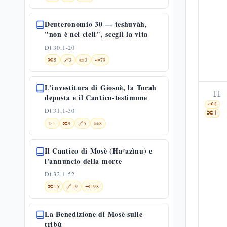
Deuteronomio 30 — teshuvàh,
"non è nei cieli", scegli la vita
Dt 30,1-20
🔀
5
🔗
3
📜
3
🗝️
79
L'investitura di Giosuè, la Torah
11
deposta e il Cantico-testimone
🗝️
4
Dt 31,1-30
🔀
1
✨
1
🔀
9
🔗
5
📜
8
Il Cantico di Mosè (Haʾazìnu) e
l'annuncio della morte
Dt 32,1-52
🔀
15
🔗
19
🗝️
198
La Benedizione di Mosè sulle
tribù