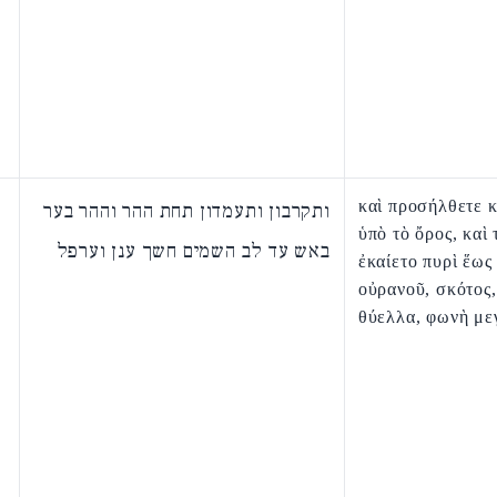
καὶ προσήλθετε κ
ותקרבון ותעמדון תחת ההר וההר בער
ὑπὸ τὸ ὄρος, καὶ 
באש עד לב השמים חשך ענן וערפל
ἐκαίετο πυρὶ ἕως
οὐρανοῦ, σκότος,
θύελλα, φωνὴ με