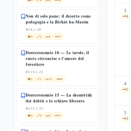
🔀
4
🔗
8
📜
8
🗝️
98
3
Non di solo pane: il deserto come
🗝️
4
pedagogia e la Birkàt ha-Mazòn
Dt 8,1-20
🔀
5
🔗
2
📜
8
🗝️
57
Deuteronomio 10 — Le tavole, il
cuore circonciso e l'amore del
forestiero
Dt 10,1-22
🔀
1
🔗
1
📜
15
🗝️
90
4
🗝️
2
Deuteronomio 15 — La shemittàh
dei debiti e lo schiavo liberato
Dt 15,1-23
5
🔀
4
🔗
5
📜
9
🗝️
73
🗝️
3