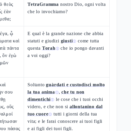
 ὁ θεὸς
TetraGramma
nostro Dio, ogni volta
ἷς ἐὰν
che lo invochiamo?
μεθα;
μέγα, ᾧ
E qual è la grande nazione che abbia
ώματα καὶ
statuti e giudizi
giusti
come tutta
ⓘ
ατὰ πάντα
questa
Torah
che io pongo davanti
ⓘ
, ὃν ἐγὼ
a voi oggi?
ὑμῶν
καὶ
Soltanto
guàrdati e custodisci molto
ήν σου
la tua anima
,
che tu non
ⓘ
άθῃ
dimentichi
le cose che i tuoi occhi
ⓘ
υς, οὓς
videro, e che non si
allontanino dal
θαλμοί
tuo cuore
tutti i giorni della tua
ⓘ
στήτωσαν
vita; e le farai conoscere ai tuoi figli
σου πάσας
e ai figli dei tuoi figli.