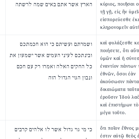
הארץ אשר אתם באים שמה לרשתה
κύριος, ποιῆσαι 
τῇ γῇ, εἰς ἣν ὑμεῖ
εἰσπορεύεσθε ἐκ
κληρονομεῖν αὐτ
καὶ φυλάξεσθε κα
ושמרתם ועשיתם כי הוא חכמתכם
ποιήσετε, ὅτι αὕ
ובינתכם לעיני העמים אשר ישמעון את
ὑμῶν καὶ ἡ σύνεσ
כל החקים האלה ואמרו רק עם חכם
ἐναντίον πάντων 
ἐθνῶν, ὅσοι ἐὰν
ונבון הגוי הגדול הזה
ἀκούσωσιν πάντα
δικαιώματα ταῦτα
ἐροῦσιν Ἰδοὺ λα
καὶ ἐπιστήμων τὸ
μέγα τοῦτο.
ὅτι ποῖον ἔθνος μ
כי מי גוי גדול אשר לו אלהים קרבים
ἐστιν αὐτῷ θεὸς 