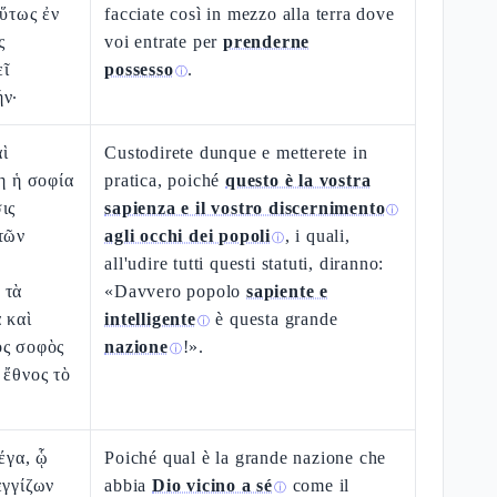
οὕτως ἐν
facciate così in mezzo alla terra dove
ς
voi entrate per
prenderne
εῖ
possesso
.
ⓘ
ήν·
ὶ
Custodirete dunque e metterete in
τη ἡ σοφία
pratica, poiché
questo è la vostra
ις
sapienza e il vostro discernimento
ⓘ
τῶν
agli occhi dei popoli
, i quali,
ⓘ
all'udire tutti questi statuti, diranno:
 τὰ
«Davvero popolo
sapiente e
 καὶ
intelligente
è questa grande
ⓘ
ὸς σοφὸς
nazione
!».
ⓘ
 ἔθνος τὸ
έγα, ᾧ
Poiché qual è la grande nazione che
ἐγγίζων
abbia
Dio vicino a sé
come il
ⓘ