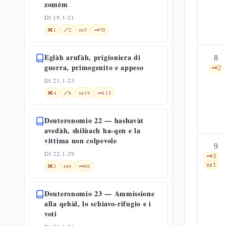
zomèm
Dt 19,1-21
🔀
1
🔗
2
📜
5
🗝️
70
Eglàh arufàh, prigioniera di
8
guerra, primogenito e appeso
🗝️
2
Dt 21,1-23
🔀
4
🔗
8
📜
19
🗝️
115
Deuteronomio 22 — hashavàt
avedàh, shilùach ha-qen e la
vittima non colpevole
9
Dt 22,1-29
🗝️
3
📜
1
🔀
2
📜
4
🗝️
86
Deuteronomio 23 — Ammissione
alla qehàl, lo schiavo-rifugio e i
voti