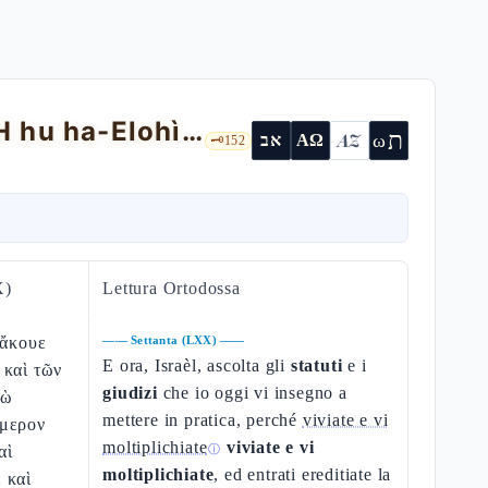
Deuteronomio 4 — l'aniconismo, "YHWH hu ha-Elohìm", insegnare ≠ moralismo
ת
AZ
ω
אב
ΑΩ
🗝️
152
X)
Lettura Ortodossa
 ἄκουε
——
Settanta (LXX)
——
E ora, Israèl, ascolta gli
statuti
e i
 καὶ τῶν
giudizi
che io oggi vi insegno a
γὼ
mettere in pratica, perché
viviate e vi
ήμερον
moltiplichiate
viviate e vi
αὶ
ⓘ
moltiplichiate
, ed entrati ereditiate la
 καὶ