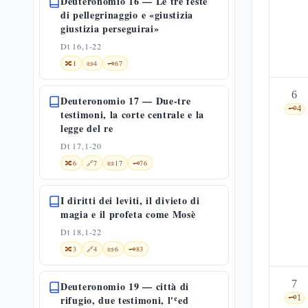
Deuteronomio 16 — Le tre feste
di pellegrinaggio e «giustizia
giustizia perseguirai»
Dt 16,1-22
🔀
1
📜
4
🗝️
67
6
Deuteronomio 17 — Due-tre
🗝️
4
testimoni, la corte centrale e la
legge del re
Dt 17,1-20
🔀
6
🔗
7
📜
17
🗝️
76
I diritti dei leviti, il divieto di
magia e il profeta come Mosè
Dt 18,1-22
🔀
3
🔗
4
📜
6
🗝️
83
7
Deuteronomio 19 — città di
rifugio, due testimoni, l'ʿed
🗝️
1