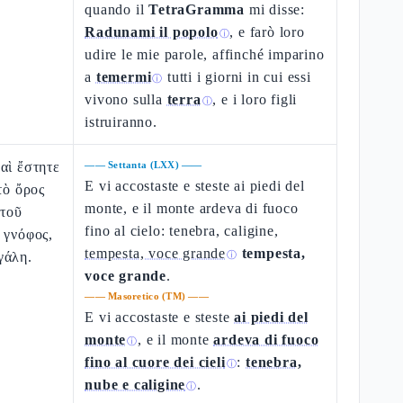
quando il
TetraGramma
mi disse:
Radunami il popolo
, e farò loro
ⓘ
udire le mie parole, affinché imparino
a
temermi
tutti i giorni in cui essi
ⓘ
vivono sulla
terra
, e i loro figli
ⓘ
istruiranno.
αὶ ἔστητε
——
Settanta (LXX)
——
E vi accostaste e steste ai piedi del
τὸ ὄρος
monte, e il monte ardeva di fuoco
 τοῦ
fino al cielo: tenebra, caligine,
 γνόφος,
tempesta, voce grande
tempesta,
γάλη.
ⓘ
voce grande
.
——
Masoretico (TM)
——
E vi accostaste e steste
ai piedi del
monte
, e il monte
ardeva di fuoco
ⓘ
fino al cuore dei cieli
:
tenebra,
ⓘ
nube e caligine
.
ⓘ