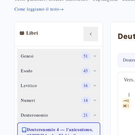
Come leggiamo il testo
→
📖 Libri
Genesi
51
Deute
Esodo
45
Vers.
Levitico
16
1
Numeri
14
🗝️
8
🔀
1
Deuteronomio
21
Deuteronomio 4 — l'aniconismo,