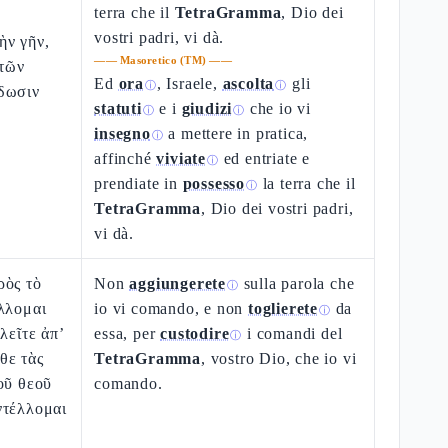
terra che il
TetraGramma
, Dio dei
vostri padri, vi dà.
ὴν γῆν,
——
Masoretico (TM)
——
 τῶν
Ed
ora
, Israele,
ascolta
gli
ⓘ
ⓘ
δωσιν
statuti
e i
giudizi
che io vi
ⓘ
ⓘ
insegno
a mettere in pratica,
ⓘ
affinché
viviate
ed entriate e
ⓘ
prendiate in
possesso
la terra che il
ⓘ
TetraGramma
, Dio dei vostri padri,
vi dà.
ρὸς τὸ
Non
aggiungerete
sulla parola che
ⓘ
λλομαι
io vi comando, e non
toglierete
da
ⓘ
λεῖτε ἀπ’
essa, per
custodire
i comandi del
ⓘ
θε τὰς
TetraGramma
, vostro Dio, che io vi
οῦ θεοῦ
comando.
ντέλλομαι