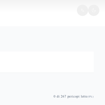
0
di
267
pericopi lette
(
0
%)