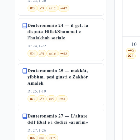
Dt 23,1-26
🔀
3
🔗
9
📜
12
🗝️
47
Deuteronomio 24 — il get, la
disputa Hillel/Shammai e
l'halakhah sociale
10
Dt 24,1-22
🗝️
5
🔀
4
🔗
6
📜
16
🗝️
83
🔀
1
Deuteronomio 25 — makkòt,
yibbùm, pesi giusti e Zakhòr
Amalek
Dt 25,1-19
🔀
3
🔗
7
📜
5
🗝️
63
Deuteronomio 27 — L'altare
dell'Ebal e i dodici «arurìm»
Dt 27,1-26
🔀
6
📜
6
🗝️
75