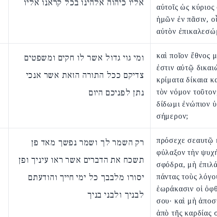
אליו כיהוה אלהינו בכל קראנו אליו
αὐτοῖς ὡς κύριος
ἡμῶν ἐν πᾶσιν, ο
αὐτὸν ἐπικαλεσώ
καὶ ποῖον ἔθνος 
ומי גוי גדול אשר לו חקים ומשפטים
ἐστιν αὐτῷ δικαι
צדיקם ככל התורה הזאת אשר אנכי
κρίματα δίκαια κ
נתן לפניכם היום
τὸν νόμον τοῦτον
δίδωμι ἐνώπιον 
σήμερον;
πρόσεχε σεαυτῷ 
רק השמר לך ושמר נפשך מאד פן
φύλαξον τὴν ψυχ
תשכח את הדברים אשר ראו עיניך ופן
σφόδρα, μὴ ἐπιλ
יסורו מלבבך כל ימי חייך והודעתם
πάντας τοὺς λόγο
ἑωράκασιν οἱ ὀφ
לבניך ולבני בניך
σου· καὶ μὴ ἀπο
ἀπὸ τῆς καρδίας 