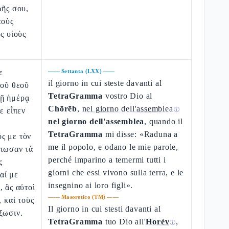
ωῆς σου,
τοὺς
ς υἱοὺς
ε
——
Settanta (LXX)
——
il giorno in cui steste davanti al
τοῦ θεοῦ
TetraGramma
vostro Dio al
ῇ ἡμέρᾳ
Chōrēb
,
nel giorno dell'assemblea
ε εἶπεν
ⓘ
nel giorno dell'assemblea
, quando il
TetraGramma
mi disse: «Raduna a
ς με τὸν
me il popolo, e odano le mie parole,
άτωσαν τὰ
perché imparino a temermi tutti i
ς
giorni che essi vivono sulla terra, e le
αί με
insegnino ai loro figli».
, ἃς αὐτοὶ
——
Masoretico (TM)
——
, καὶ τοὺς
Il giorno in cui stesti davanti al
ξωσιν.
TetraGramma
tuo Dio all'
Horèv
,
ⓘ