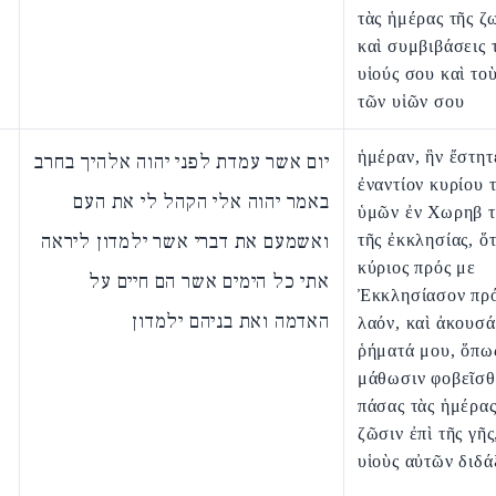
τὰς ἡμέρας τῆς ζ
καὶ συμβιβάσεις 
υἱούς σου καὶ τοὺ
τῶν υἱῶν σου
ἡμέραν, ἣν ἔστητ
יום אשר עמדת לפני יהוה אלהיך בחרב
ἐναντίον κυρίου 
באמר יהוה אלי הקהל לי את העם
ὑμῶν ἐν Χωρηβ τ
ואשמעם את דברי אשר ילמדון ליראה
τῆς ἐκκλησίας, ὅτ
κύριος πρός με
אתי כל הימים אשר הם חיים על
Ἐκκλησίασον πρό
האדמה ואת בניהם ילמדון
λαόν, καὶ ἀκουσ
ῥήματά μου, ὅπω
μάθωσιν φοβεῖσθ
πάσας τὰς ἡμέρας
ζῶσιν ἐπὶ τῆς γῆς
υἱοὺς αὐτῶν διδά