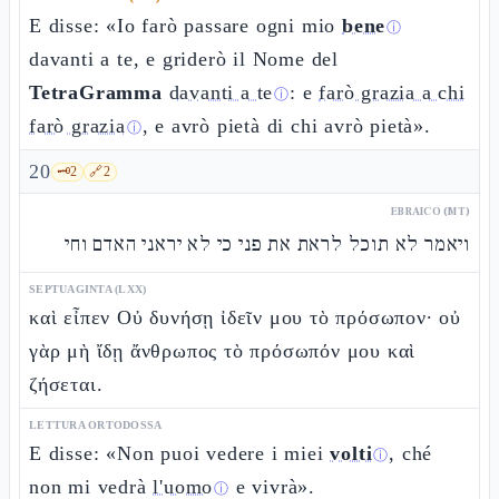
E disse: «Io farò passare ogni mio
bene
ⓘ
davanti a te, e griderò il Nome del
TetraGramma
davanti a te
: e
farò grazia a chi
ⓘ
farò grazia
, e avrò pietà di chi avrò pietà».
ⓘ
20
🗝️
2
🔗
2
EBRAICO (MT)
ויאמר לא תוכל לראת את פני כי לא יראני האדם וחי
SEPTUAGINTA (LXX)
καὶ εἶπεν Οὐ δυνήσῃ ἰδεῖν μου τὸ πρόσωπον· οὐ
γὰρ μὴ ἴδῃ ἄνθρωπος τὸ πρόσωπόν μου καὶ
ζήσεται.
LETTURA ORTODOSSA
E disse: «Non puoi vedere i miei
volti
, ché
ⓘ
non mi vedrà
l'uomo
e vivrà».
ⓘ