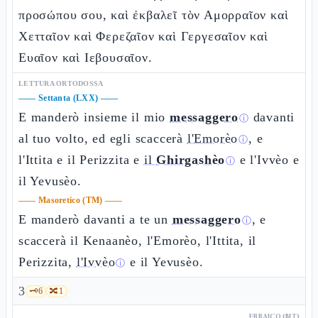
προσώπου σου, καὶ ἐκβαλεῖ τὸν Αμορραῖον καὶ
Χετταῖον καὶ Φερεζαῖον καὶ Γεργεσαῖον καὶ
Ευαῖον καὶ Ιεβουσαῖον.
LETTURA ORTODOSSA
——
Settanta (LXX)
——
E manderò insieme il mio
messaggero
davanti
ⓘ
al tuo volto, ed egli scaccerà
l'Emorèo
, e
ⓘ
l'Ittita e il Perizzita e
il
Ghirgashèo
e l'Ivvèo e
ⓘ
il Yevusèo.
——
Masoretico (TM)
——
E manderò davanti a te un
messaggero
, e
ⓘ
scaccerà il Kenaanèo, l'Emorèo, l'Ittita, il
Perizzita,
l'Ivvèo
e il Yevusèo.
ⓘ
3
🗝️
6
🔀
1
EBRAICO (MT)