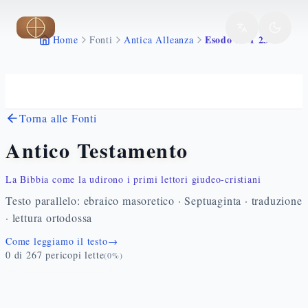
Vai al contenuto principale
Esodo 33 1 23
Home
Fonti
Antica Alleanza
Torna alle Fonti
Antico Testamento
La Bibbia come la udirono i primi lettori giudeo-cristiani
Testo parallelo: ebraico masoretico · Septuaginta · traduzione
· lettura ortodossa
Come leggiamo il testo
→
0
di
267
pericopi lette
(
0
%)