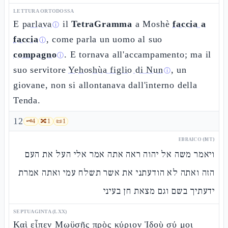
LETTURA ORTODOSSA
E
parlava
il
TetraGramma
a Moshè
faccia a
ⓘ
faccia
, come parla un uomo al suo
ⓘ
compagno
. E tornava all'accampamento; ma il
ⓘ
suo servitore
Yehoshùa figlio di Nun
, un
ⓘ
giovane, non si allontanava dall'interno della
Tenda.
12
🗝️
4
🔀
1
📜
1
EBRAICO (MT)
ויאמר משה אל יהוה ראה אתה אמר אלי העל את העם
הזה ואתה לא הודעתני את אשר תשלח עמי ואתה אמרת
ידעתיך בשם וגם מצאת חן בעיני
SEPTUAGINTA (LXX)
Καὶ εἶπεν Μωϋσῆς πρὸς κύριον Ἰδοὺ σύ μοι