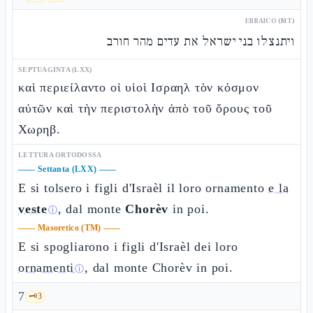
EBRAICO (MT)
ויתנצלו בני ישראל את עדים מהר חורב
SEPTUAGINTA (LXX)
καὶ περιείλαντο οἱ υἱοὶ Ισραηλ τὸν κόσμον
αὐτῶν καὶ τὴν περιστολὴν ἀπὸ τοῦ ὄρους τοῦ
Χωρηβ.
LETTURA ORTODOSSA
——
Settanta (LXX)
——
E si tolsero i figli d'Israèl il loro ornamento
e la
veste
, dal monte
Chorèv
in poi.
ⓘ
——
Masoretico (TM)
——
E si spogliarono i figli d'Israèl dei loro
ornamenti
, dal monte Chorèv in poi.
ⓘ
7
🗝️
3