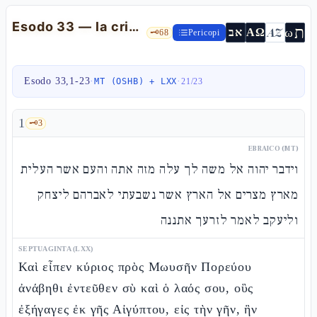
Esodo 33 — la crisi della Presenza e i "volti" di Dio
ת
AZ
ω
אב
ΑΩ
🗝️
68
Pericopi
Esodo 33,1-23
·
·
MT (OSHB) + LXX
21
/
23
1
🗝️
3
EBRAICO (MT)
וידבר יהוה אל משה לך עלה מזה אתה והעם אשר העלית
מארץ מצרים אל הארץ אשר נשבעתי לאברהם ליצחק
וליעקב לאמר לזרעך אתננה
SEPTUAGINTA (LXX)
Καὶ εἶπεν κύριος πρὸς Μωυσῆν Πορεύου
ἀνάβηθι ἐντεῦθεν σὺ καὶ ὁ λαός σου, οὓς
ἐξήγαγες ἐκ γῆς Αἰγύπτου, εἰς τὴν γῆν, ἣν