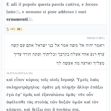
E udì il popolo questa parola cattiva, e
fecero
lutto
, e nessuno si pose addosso i suoi
ⓘ
ornamenti
.
ⓘ
5
🗝️
5
🔀
1
EBRAICO (MT)
ויאמר יהוה אל משה אמר אל בני ישראל אתם עם קשה
ערף רגע אחד אעלה בקרבך וכליתיך ועתה הורד עדיך
מעליך ואדעה מה אעשה לך
SEPTUAGINTA (LXX)
καὶ εἶπεν κύριος τοῖς υἱοῖς Ισραηλ Ὑμεῖς λαὸς
σκληροτράχηλος· ὁρᾶτε μὴ πληγὴν ἄλλην ἐπάξω
ἐγὼ ἐφ’ ὑμᾶς καὶ ἐξαναλώσω ὑμᾶς· νῦν οὖν
ἀφέλεσθε τὰς στολὰς τῶν δοξῶν ὑμῶν καὶ τὸν
κόσμον, καὶ δείξω σοι ἃ ποιήσω σοι.