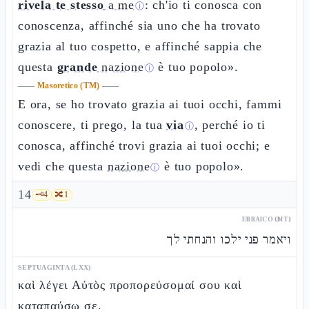
rivela te stesso
a me
: ch'io ti conosca con
ⓘ
conoscenza, affinché sia uno che ha trovato
grazia al tuo cospetto, e affinché sappia che
questa
grande
nazione
è tuo popolo».
ⓘ
——
Masoretico (TM)
——
E ora, se ho trovato grazia ai tuoi occhi, fammi
conoscere, ti prego, la tua
via
, perché io ti
ⓘ
conosca, affinché trovi grazia ai tuoi occhi; e
vedi che questa
nazione
è tuo popolo».
ⓘ
14
🗝️
4
🔀
1
EBRAICO (MT)
ויאמר פני ילכו והנחתי לך
SEPTUAGINTA (LXX)
καὶ λέγει Αὐτὸς προπορεύσομαί σου καὶ
καταπαύσω σε.