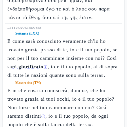
συμπορευομένου σου μεθ’ ἡμῶν; καὶ
ἐνδοξασθήσομαι ἐγώ τε καὶ ὁ λαός σου παρὰ
πάντα τὰ ἔθνη, ὅσα ἐπὶ τῆς γῆς ἐστιν.
LETTURA ORTODOSSA
——
Settanta (LXX)
——
E come sarà conosciuto veramente ch'io ho
trovato grazia presso di te, io e il tuo popolo, se
non per il tuo camminare insieme con noi? Così
sarò
glorificato
, io e il tuo popolo, al di sopra
ⓘ
di tutte le nazioni quante sono sulla terra».
——
Masoretico (TM)
——
E in che cosa si conoscerà, dunque, che ho
trovato grazia ai tuoi occhi, io e il tuo popolo?
Non forse nel tuo camminare con noi? Così
saremo distinti
, io e il tuo popolo, da ogni
ⓘ
popolo che è sulla faccia della terra».