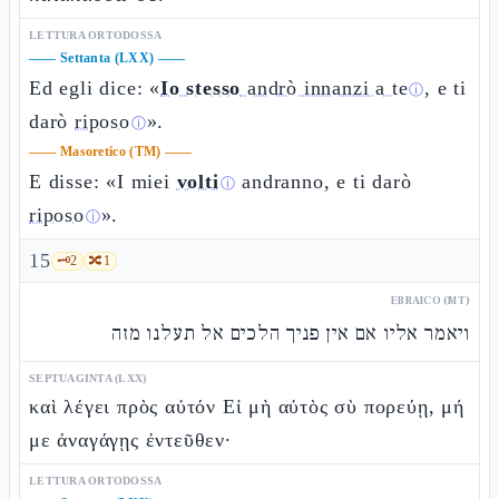
LETTURA ORTODOSSA
——
Settanta (LXX)
——
Ed egli dice: «
Io stesso
andrò innanzi a te
, e ti
ⓘ
darò
riposo
».
ⓘ
——
Masoretico (TM)
——
E disse: «I miei
volti
andranno, e ti darò
ⓘ
riposo
».
ⓘ
15
🗝️
2
🔀
1
EBRAICO (MT)
ויאמר אליו אם אין פניך הלכים אל תעלנו מזה
SEPTUAGINTA (LXX)
καὶ λέγει πρὸς αὐτόν Εἰ μὴ αὐτὸς σὺ πορεύῃ, μή
με ἀναγάγῃς ἐντεῦθεν·
LETTURA ORTODOSSA