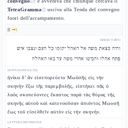
convegno
: e avveniva che chiunque cercava il
ⓘ
TetraGramma
usciva alla Tenda del convegno
ⓘ
fuori dell'accampamento.
8
🗝️
1
EBRAICO (MT)
והיה כצאת משה אל האהל יקומו כל העם ונצבו איש
פתח אהלו והביטו אחרי משה עד באו האהלה
SEPTUAGINTA (LXX)
ἡνίκα δ’ ἂν εἰσεπορεύετο Μωϋσῆς εἰς τὴν
σκηνὴν ἔξω τῆς παρεμβολῆς, εἱστήκει πᾶς ὁ
λαὸς σκοπεύοντες ἕκαστος παρὰ τὰς θύρας τῆς
σκηνῆς αὐτοῦ καὶ κατενοοῦσαν ἀπιόντος Μωυσῆ
ἕως τοῦ εἰσελθεῖν αὐτὸν εἰς τὴν σκηνήν.
LETTURA ORTODOSSA