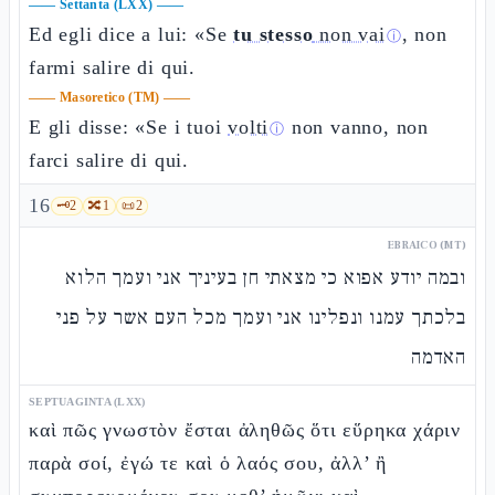
——
Settanta (LXX)
——
Ed egli dice a lui: «Se
tu stesso
non vai
, non
ⓘ
farmi salire di qui.
——
Masoretico (TM)
——
E gli disse: «Se i tuoi
volti
non vanno, non
ⓘ
farci salire di qui.
16
🗝️
2
🔀
1
📜
2
EBRAICO (MT)
ובמה יודע אפוא כי מצאתי חן בעיניך אני ועמך הלוא
בלכתך עמנו ונפלינו אני ועמך מכל העם אשר על פני
האדמה
SEPTUAGINTA (LXX)
καὶ πῶς γνωστὸν ἔσται ἀληθῶς ὅτι εὕρηκα χάριν
παρὰ σοί, ἐγώ τε καὶ ὁ λαός σου, ἀλλ’ ἢ