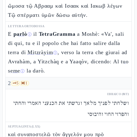
ὤμοσα τῷ Αβρααμ καὶ Ισαακ καὶ Ιακωβ λέγων
Τῷ σπέρματι ὑμῶν δώσω αὐτήν.
LETTURA ORTODOSSA
E
parlò
il
TetraGramma
a Moshè: «Va', sali
ⓘ
di qui, tu e il popolo che hai fatto salire dalla
terra di
Mitzràyim
, verso la terra che giurai ad
ⓘ
Avrahàm, a Yitzchàq e a Yaaqòv, dicendo: Al
tuo
seme
la darò.
ⓘ
2
🗝️
5
🔀
1
EBRAICO (MT)
ושלחתי לפניך מלאך וגרשתי את הכנעני האמרי והחתי
והפרזי החוי והיבוסי
SEPTUAGINTA (LXX)
καὶ συναποστελῶ τὸν ἄγγελόν μου πρὸ