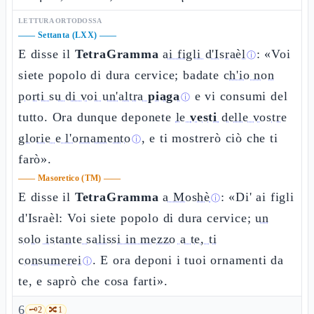
LETTURA ORTODOSSA
——
Settanta (LXX)
——
E disse il
TetraGramma
ai figli d'Israèl
: «Voi
ⓘ
siete popolo di dura cervice; badate
ch'io non
porti su di voi un'altra
piaga
e vi consumi del
ⓘ
tutto. Ora dunque deponete
le
vesti
delle vostre
glorie e l'ornamento
, e ti mostrerò ciò che ti
ⓘ
farò».
——
Masoretico (TM)
——
E disse il
TetraGramma
a Moshè
: «Di' ai figli
ⓘ
d'Israèl: Voi siete popolo di dura cervice;
un
solo istante salissi in mezzo a te, ti
consumerei
. E ora deponi i tuoi ornamenti da
ⓘ
te, e saprò che cosa farti».
6
🗝️
2
🔀
1