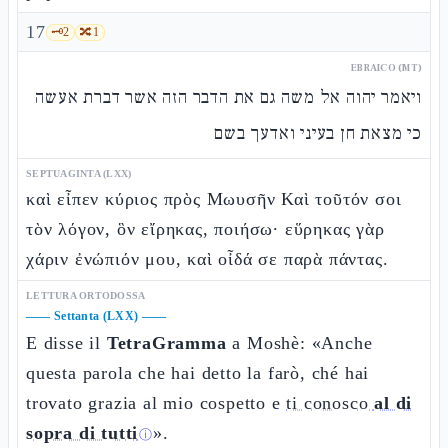
17
🗝️
2
🔀
1
EBRAICO (MT)
ויאמר יהוה אל משה גם את הדבר הזה אשר דברת אעשה
כי מצאת חן בעיני ואדעך בשם
SEPTUAGINTA (LXX)
καὶ εἶπεν κύριος πρὸς Μωυσῆν Καὶ τοῦτόν σοι
τὸν λόγον, ὃν εἴρηκας, ποιήσω· εὕρηκας γὰρ
χάριν ἐνώπιόν μου, καὶ οἶδά σε παρὰ πάντας.
LETTURA ORTODOSSA
——
Settanta (LXX)
——
E disse il
TetraGramma
a Moshè: «Anche
questa parola che hai detto la farò, ché hai
trovato grazia al mio cospetto e
ti conosco
al di
sopra di tutti
».
ⓘ