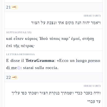
21
🗝️
1
EBRAICO (MT)
ויאמר יהוה הנה מקום אתי ונצבת על הצור
SEPTUAGINTA (LXX)
καὶ εἶπεν κύριος Ἰδοὺ τόπος παρ’ ἐμοί, στήσῃ
ἐπὶ τῆς πέτρας·
LETTURA ORTODOSSA
E disse il
TetraGramma
: «Ecco un
luogo presso
di me
: starai sulla roccia.
ⓘ
22
🗝️
3
EBRAICO (MT)
והיה בעבר כבדי ושמתיך בנקרת הצור ושכתי כפי עליך
עד עברי