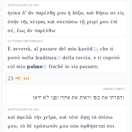
SEPTUAGINTA (LXX)
ἡνίκα δ’ ἂν παρέλθῃ μου ἡ δόξα, καὶ θήσω σε εἰς
ὀπὴν τῆς πέτρας καὶ σκεπάσω τῇ χειρί μου ἐπὶ
σέ, ἕως ἂν παρέλθω·
LETTURA ORTODOSSA
E avverrà, al passare del mio
kavòd
, che ti
ⓘ
porrò nella
fenditura
della roccia, e ti coprirò
ⓘ
col mio
palmo
finché io sia passato;
ⓘ
23
🗝️
2
📜
2
EBRAICO (MT)
והסרתי את כפי וראית את אחרי ופני לא יראו
SEPTUAGINTA (LXX)
καὶ ἀφελῶ τὴν χεῖρα, καὶ τότε ὄψῃ τὰ ὀπίσω
μου, τὸ δὲ πρόσωπόν μου οὐκ ὀφθήσεταί σοι.