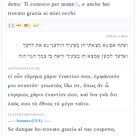
detto: Ti conosco per
nome
, e anche hai
ⓘ
trovato grazia ai miei occhi.
13
🗝️
4
🔀
1
📜
1
EBRAICO (MT)
ועתה אם נא מצאתי חן בעיניך הודעני נא את דרכך
ואדעך למען אמצא חן בעיניך וראה כי עמך הגוי הזה
SEPTUAGINTA (LXX)
εἰ οὖν εὕρηκα χάριν ἐναντίον σου, ἐμφάνισόν
μοι σεαυτόν· γνωστῶς ἴδω σε, ὅπως ἂν ὦ
εὑρηκὼς χάριν ἐναντίον σου, καὶ ἵνα γνῶ ὅτι
λαός σου τὸ ἔθνος τὸ μέγα τοῦτο.
LETTURA ORTODOSSA
——
Settanta (LXX)
——
Se dunque ho trovato grazia al tuo cospetto,