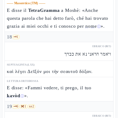
——
Masoretico (TM)
——
E disse il
TetraGramma
a Moshè: «Anche
questa parola che hai detto farò, ché hai trovato
grazia ai miei occhi e ti conosco per
nome
».
ⓘ
18
🗝️
1
EBRAICO (MT)
ויאמר הראני נא את כבדך
SEPTUAGINTA (LXX)
καὶ λέγει Δεῖξόν μοι τὴν σεαυτοῦ δόξαν.
LETTURA ORTODOSSA
E disse: «Fammi vedere, ti prego, il tuo
kavòd
».
ⓘ
19
🗝️
6
🔀
1
📜
2
EBRAICO (MT)