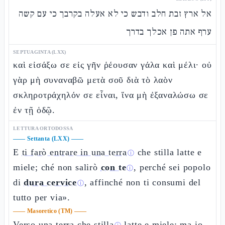
אל ארץ זבת חלב ודבש כי לא אעלה בקרבך כי עם קשה
ערף אתה פן אכלך בדרך
SEPTUAGINTA (LXX)
καὶ εἰσάξω σε εἰς γῆν ῥέουσαν γάλα καὶ μέλι· οὐ
γὰρ μὴ συναναβῶ μετὰ σοῦ διὰ τὸ λαὸν
σκληροτράχηλόν σε εἶναι, ἵνα μὴ ἐξαναλώσω σε
ἐν τῇ ὁδῷ.
LETTURA ORTODOSSA
——
Settanta (LXX)
——
E
ti farò entrare in una terra
che stilla latte e
ⓘ
miele; ché non salirò
con te
, perché sei popolo
ⓘ
di
dura cervice
, affinché non ti consumi del
ⓘ
tutto per via».
——
Masoretico (TM)
——
Verso una terra
che stilla
latte e miele; ma io