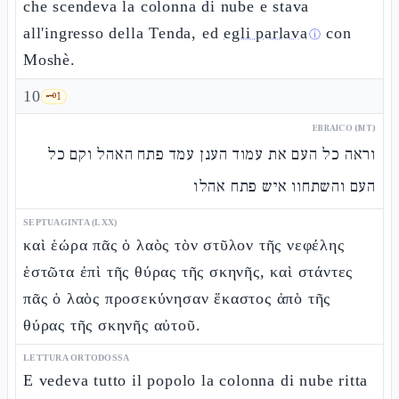
che scendeva la colonna di nube e stava
all'ingresso della Tenda, ed
egli parlava
con
ⓘ
Moshè.
10
🗝️
1
EBRAICO (MT)
וראה כל העם את עמוד הענן עמד פתח האהל וקם כל
העם והשתחוו איש פתח אהלו
SEPTUAGINTA (LXX)
καὶ ἑώρα πᾶς ὁ λαὸς τὸν στῦλον τῆς νεφέλης
ἑστῶτα ἐπὶ τῆς θύρας τῆς σκηνῆς, καὶ στάντες
πᾶς ὁ λαὸς προσεκύνησαν ἕκαστος ἀπὸ τῆς
θύρας τῆς σκηνῆς αὐτοῦ.
LETTURA ORTODOSSA
E vedeva tutto il popolo la colonna di nube ritta