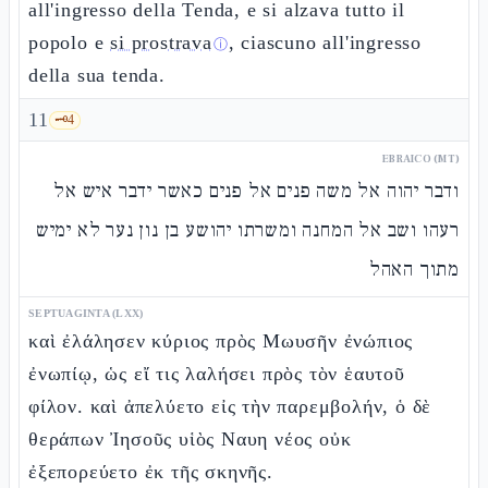
all'ingresso della Tenda, e si alzava tutto il
popolo e
si prostrava
, ciascuno all'ingresso
ⓘ
della sua tenda.
11
🗝️
4
EBRAICO (MT)
ודבר יהוה אל משה פנים אל פנים כאשר ידבר איש אל
רעהו ושב אל המחנה ומשרתו יהושע בן נון נער לא ימיש
מתוך האהל
SEPTUAGINTA (LXX)
καὶ ἐλάλησεν κύριος πρὸς Μωυσῆν ἐνώπιος
ἐνωπίῳ, ὡς εἴ τις λαλήσει πρὸς τὸν ἑαυτοῦ
φίλον. καὶ ἀπελύετο εἰς τὴν παρεμβολήν, ὁ δὲ
θεράπων Ἰησοῦς υἱὸς Ναυη νέος οὐκ
ἐξεπορεύετο ἐκ τῆς σκηνῆς.