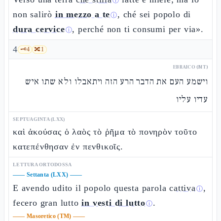
ⓘ
non salirò
in mezzo a te
, ché sei popolo di
ⓘ
dura cervice
, perché non ti consumi per via».
ⓘ
4
🗝️
4
🔀
1
EBRAICO (MT)
וישמע העם את הדבר הרע הזה ויתאבלו ולא שתו איש
עדיו עליו
SEPTUAGINTA (LXX)
καὶ ἀκούσας ὁ λαὸς τὸ ῥῆμα τὸ πονηρὸν τοῦτο
κατεπένθησαν ἐν πενθικοῖς.
LETTURA ORTODOSSA
——
Settanta (LXX)
——
E avendo udito il popolo questa parola
cattiva
,
ⓘ
fecero gran lutto
in vesti di lutto
.
ⓘ
——
Masoretico (TM)
——