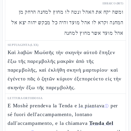
EBRAICO (MT)
ומשה יקח את האהל ונטה לו מחוץ למחנה הרחק מן
המחנה וקרא לו אהל מועד והיה כל מבקש יהוה יצא אל
אהל מועד אשר מחוץ למחנה
SEPTUAGINTA (LXX)
Καὶ λαβὼν Μωϋσῆς τὴν σκηνὴν αὐτοῦ ἔπηξεν
ἔξω τῆς παρεμβολῆς μακρὰν ἀπὸ τῆς
παρεμβολῆς, καὶ ἐκλήθη σκηνὴ μαρτυρίου· καὶ
ἐγένετο πᾶς ὁ ζητῶν κύριον ἐξεπορεύετο εἰς τὴν
σκηνὴν ἔξω τῆς παρεμβολῆς.
LETTURA ORTODOSSA
E Moshè prendeva la Tenda e
la piantava
per
ⓘ
sé fuori dell'accampamento, lontano
dall'accampamento, e la chiamava
Tenda del