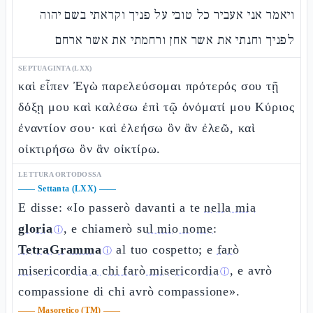
ויאמר אני אעביר כל טובי על פניך וקראתי בשם יהוה
לפניך וחנתי את אשר אחן ורחמתי את אשר ארחם
SEPTUAGINTA (LXX)
καὶ εἶπεν Ἐγὼ παρελεύσομαι πρότερός σου τῇ
δόξῃ μου καὶ καλέσω ἐπὶ τῷ ὀνόματί μου Κύριος
ἐναντίον σου· καὶ ἐλεήσω ὃν ἂν ἐλεῶ, καὶ
οἰκτιρήσω ὃν ἂν οἰκτίρω.
LETTURA ORTODOSSA
——
Settanta (LXX)
——
E disse: «Io passerò davanti a te
nella mia
gloria
, e chiamerò
sul mio nome:
ⓘ
TetraGramma
al tuo cospetto; e
farò
ⓘ
misericordia a chi farò misericordia
, e avrò
ⓘ
compassione di chi avrò compassione».
——
Masoretico (TM)
——