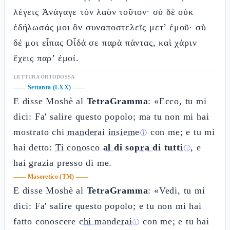
λέγεις Ἀνάγαγε τὸν λαὸν τοῦτον· σὺ δὲ οὐκ
ἐδήλωσάς μοι ὃν συναποστελεῖς μετ’ ἐμοῦ· σὺ
δέ μοι εἶπας Οἶδά σε παρὰ πάντας, καὶ χάριν
ἔχεις παρ’ ἐμοί.
LETTURA ORTODOSSA
——
Settanta (LXX)
——
E disse Moshè al
TetraGramma
: «Ecco, tu mi
dici: Fa' salire questo popolo; ma tu non mi hai
mostrato chi
manderai insieme
con me; e tu mi
ⓘ
hai detto:
Ti conosco
al di sopra di tutti
, e
ⓘ
hai grazia presso di me.
——
Masoretico (TM)
——
E disse Moshè al
TetraGramma
: «Vedi, tu mi
dici: Fa' salire questo popolo; e tu non mi hai
fatto conoscere
chi manderai
con me; e tu hai
ⓘ