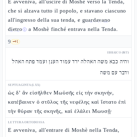
E avveniva, all'uscire di Moshè verso la Tenda,
che si alzava tutto il popolo, e stavano ciascuno
all'ingresso della sua tenda, e
guardavano
dietro
a Moshè finché entrava nella Tenda.
ⓘ
9
🗝️
1
EBRAICO (MT)
והיה כבא משה האהלה ירד עמוד הענן ועמד פתח האהל
ודבר עם משה
SEPTUAGINTA (LXX)
ὡς δ’ ἂν εἰσῆλθεν Μωϋσῆς εἰς τὴν σκηνήν,
κατέβαινεν ὁ στῦλος τῆς νεφέλης καὶ ἵστατο ἐπὶ
τὴν θύραν τῆς σκηνῆς, καὶ ἐλάλει Μωυσῇ·
LETTURA ORTODOSSA
E avveniva, all'entrare di Moshè nella Tenda,