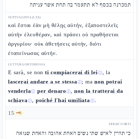
תמכרנה בכסף לא תתעמר בה תחת אשר עניתה
SEPTUAGINTA (LXX)
καὶ ἔσται ἐὰν μὴ θέλῃς αὐτήν, ἐξαποστελεῖς
αὐτὴν ἐλευθέραν, καὶ πράσει οὐ πραθήσεται
ἀργυρίου· οὐκ ἀθετήσεις αὐτήν, διότι
ἐταπείνωσας αὐτήν.
LETTURA ORTODOSSA
E sarà, se non
ti compiacerai di lei
, la
ⓘ
lascerai andare a se stessa
; ma
non potrai
ⓘ
venderla
per denaro
,
non la tratterai da
ⓘ
ⓘ
schiava
,
poiché l'hai umiliata
.
ⓘ
ⓘ
15
🗝️
6
EBRAICO (MT)
כי תהיין לאיש שתי נשים האחת אהובה והאחת שנואה