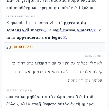
Ἐὰν δὲ γένηται ἔν τινι ἁμαρτία κρίμα θανάτου
καὶ ἀποθάνῃ καὶ κρεμάσητε αὐτὸν ἐπὶ ξύλου,
LETTURA ORTODOSSA
E quando in un uomo vi sarà
peccato da
sentenza di morte
, e
sarà messo a morte
, e
ⓘ
ⓘ
tu lo
appenderai a un legno
,
ⓘ
23
🗝️
8
🔀
1
🔗
1
EBRAICO (MT)
לא תלין נבלתו על העץ כי קבור תקברנו ביום ההוא כי
קללת אלהים תלוי ולא תטמא את אדמתך אשר יהוה
אלהיך נתן לך נחלה
SEPTUAGINTA (LXX)
οὐκ ἐπικοιμηθήσεται τὸ σῶμα αὐτοῦ ἐπὶ τοῦ
ξύλου, ἀλλὰ ταφῇ θάψετε αὐτὸν ἐν τῇ ἡμέρᾳ