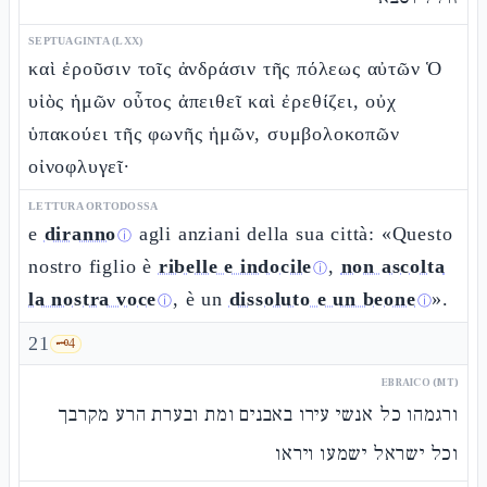
SEPTUAGINTA (LXX)
καὶ ἐροῦσιν τοῖς ἀνδράσιν τῆς πόλεως αὐτῶν Ὁ
υἱὸς ἡμῶν οὗτος ἀπειθεῖ καὶ ἐρεθίζει, οὐχ
ὑπακούει τῆς φωνῆς ἡμῶν, συμβολοκοπῶν
οἰνοφλυγεῖ·
LETTURA ORTODOSSA
e
diranno
agli anziani della sua città: «Questo
ⓘ
nostro figlio è
ribelle e indocile
,
non ascolta
ⓘ
la nostra voce
, è un
dissoluto e un beone
».
ⓘ
ⓘ
21
🗝️
4
EBRAICO (MT)
ורגמהו כל אנשי עירו באבנים ומת ובערת הרע מקרבך
וכל ישראל ישמעו ויראו