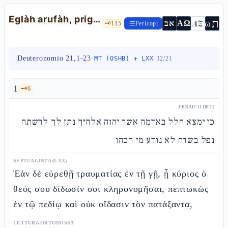
Eglàh arufàh, prigioniera di guerra, primogenito e appeso — Dt 21,1-23
ת
AZ
ω
אב
ΑΩ
🗝️
115
Pericopi
Deuteronomio 21,1-23
·
·
MT (OSHB) + LXX
12
/
21
1
🗝️
6
EBRAICO (MT)
כי ימצא חלל באדמה אשר יהוה אלהיך נתן לך לרשתה
נפל בשדה לא נודע מי הכהו
SEPTUAGINTA (LXX)
Ἐὰν δὲ εὑρεθῇ τραυματίας ἐν τῇ γῇ, ᾗ κύριος ὁ
θεός σου δίδωσίν σοι κληρονομῆσαι, πεπτωκὼς
ἐν τῷ πεδίῳ καὶ οὐκ οἴδασιν τὸν πατάξαντα,
LETTURA ORTODOSSA