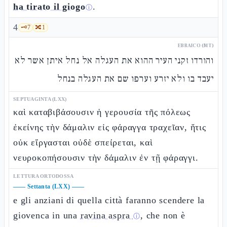
ha tirato il giogo
.
ⓘ
4
🗝️
7
🔀
1
EBRAICO (MT)
והורדו זקני העיר ההוא את העגלה אל נחל איתן אשר לא
יעבד בו ולא יזרע וערפו שם את העגלה בנחל
SEPTUAGINTA (LXX)
καὶ καταβιβάσουσιν ἡ γερουσία τῆς πόλεως
ἐκείνης τὴν δάμαλιν εἰς φάραγγα τραχεῖαν, ἥτις
οὐκ εἴργασται οὐδὲ σπείρεται, καὶ
νευροκοπήσουσιν τὴν δάμαλιν ἐν τῇ φάραγγι.
LETTURA ORTODOSSA
——
Settanta (LXX)
——
e gli anziani di quella città faranno scendere la
giovenca in una
ravina aspra
, che non è
ⓘ