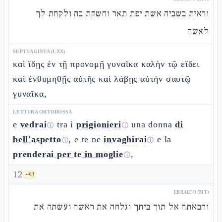
וראית בשביה אשת יפת תאר וחשקת בה ולקחת לך
לאשה
SEPTUAGINTA (LXX)
καὶ ἴδῃς ἐν τῇ προνομῇ γυναῖκα καλὴν τῷ εἴδει
καὶ ἐνθυμηθῇς αὐτῆς καὶ λάβῃς αὐτὴν σαυτῷ
γυναῖκα,
LETTURA ORTODOSSA
e
vedrai
tra i
prigionieri
una donna
di
ⓘ
ⓘ
bell'aspetto
, e te ne
invaghirai
e la
ⓘ
ⓘ
prenderai per te in moglie
,
ⓘ
12
🗝️
3
EBRAICO (MT)
והבאתה אל תוך ביתך וגלחה את ראשה ועשתה את