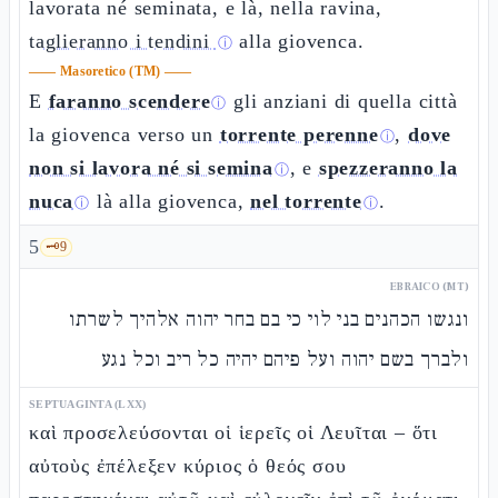
lavorata né seminata, e là, nella ravina,
taglieranno i tendini
alla giovenca.
ⓘ
——
Masoretico (TM)
——
E
faranno scendere
gli anziani di quella città
ⓘ
la giovenca verso un
torrente perenne
,
dove
ⓘ
non si lavora né si semina
, e
spezzeranno la
ⓘ
nuca
là alla giovenca,
nel torrente
.
ⓘ
ⓘ
5
🗝️
9
EBRAICO (MT)
ונגשו הכהנים בני לוי כי בם בחר יהוה אלהיך לשרתו
ולברך בשם יהוה ועל פיהם יהיה כל ריב וכל נגע
SEPTUAGINTA (LXX)
καὶ προσελεύσονται οἱ ἱερεῖς οἱ Λευῖται – ὅτι
αὐτοὺς ἐπέλεξεν κύριος ὁ θεός σου