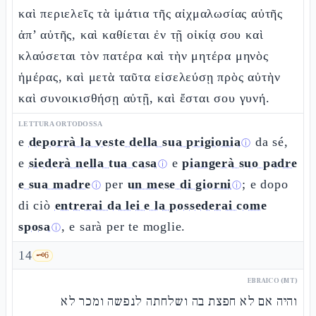
καὶ περιελεῖς τὰ ἱμάτια τῆς αἰχμαλωσίας αὐτῆς
ἀπ’ αὐτῆς, καὶ καθίεται ἐν τῇ οἰκίᾳ σου καὶ
κλαύσεται τὸν πατέρα καὶ τὴν μητέρα μηνὸς
ἡμέρας, καὶ μετὰ ταῦτα εἰσελεύσῃ πρὸς αὐτὴν
καὶ συνοικισθήσῃ αὐτῇ, καὶ ἔσται σου γυνή.
LETTURA ORTODOSSA
e
deporrà la veste della sua prigionia
da sé,
ⓘ
e
siederà nella tua casa
e
piangerà suo padre
ⓘ
e sua madre
per
un mese di giorni
; e dopo
ⓘ
ⓘ
di ciò
entrerai da lei e la possederai come
sposa
, e sarà per te moglie.
ⓘ
14
🗝️
6
EBRAICO (MT)
והיה אם לא חפצת בה ושלחתה לנפשה ומכר לא