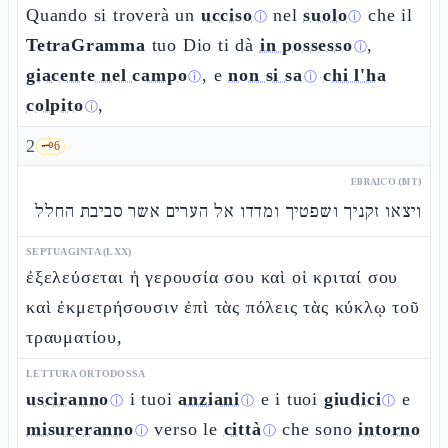
Quando si troverà un
ucciso
nel
suolo
che il
ⓘ
ⓘ
TetraGramma
tuo Dio ti dà
in possesso
,
ⓘ
giacente nel campo
, e
non si sa
chi l'ha
ⓘ
ⓘ
colpito
,
ⓘ
2
🗝️
6
EBRAICO (MT)
ויצאו זקניך ושפטיך ומדדו אל הערים אשר סביבת החלל
SEPTUAGINTA (LXX)
ἐξελεύσεται ἡ γερουσία σου καὶ οἱ κριταί σου
καὶ ἐκμετρήσουσιν ἐπὶ τὰς πόλεις τὰς κύκλῳ τοῦ
τραυματίου,
LETTURA ORTODOSSA
usciranno
i tuoi
anziani
e i tuoi
giudici
e
ⓘ
ⓘ
ⓘ
misureranno
verso le
città
che sono
intorno
ⓘ
ⓘ