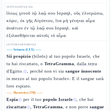
SEPTUAGINTA (LXX)
ἵλεως γενοῦ τῷ λαῷ σου Ισραηλ, οὓς ἐλυτρώσω,
κύριε, ἐκ γῆς Αἰγύπτου, ἵνα μὴ γένηται αἷμα
ἀναίτιον ἐν τῷ λαῷ σου Ισραηλ. καὶ
ἐξιλασθήσεται αὐτοῖς τὸ αἷμα.
LETTURA ORTODOSSA
——
Settanta (LXX)
——
Sii propizio
(híleōs) al tuo popolo Israele, che
tu hai riscattato, o
TetraGramma
,
dalla terra
d'Egitto
, perché non vi sia
sangue innocente
ⓘ
in mezzo al tuo popolo Israele». E il sangue sarà
loro espiato.
——
Masoretico (TM)
——
Espia
per il tuo
popolo Israele
, che hai
ⓘ
ⓘ
riscattato
,
TetraGramma
, e non porre
sangue
ⓘ