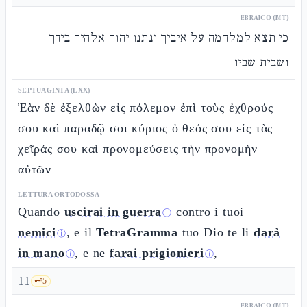
EBRAICO (MT)
כי תצא למלחמה על איביך ונתנו יהוה אלהיך בידך
ושבית שביו
SEPTUAGINTA (LXX)
Ἐὰν δὲ ἐξελθὼν εἰς πόλεμον ἐπὶ τοὺς ἐχθρούς
σου καὶ παραδῷ σοι κύριος ὁ θεός σου εἰς τὰς
χεῖράς σου καὶ προνομεύσεις τὴν προνομὴν
αὐτῶν
LETTURA ORTODOSSA
Quando
uscirai in guerra
contro i tuoi
ⓘ
nemici
, e il
TetraGramma
tuo Dio te li
darà
ⓘ
in mano
, e ne
farai prigionieri
,
ⓘ
ⓘ
11
🗝️
5
EBRAICO (MT)