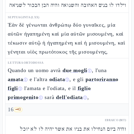
וילדו לו בנים האהובה והשנואה והיה הבן הבכור לשניאה
SEPTUAGINTA (LXX)
Ἐὰν δὲ γένωνται ἀνθρώπῳ δύο γυναῖκες, μία
αὐτῶν ἠγαπημένη καὶ μία αὐτῶν μισουμένη, καὶ
τέκωσιν αὐτῷ ἡ ἠγαπημένη καὶ ἡ μισουμένη, καὶ
γένηται υἱὸς πρωτότοκος τῆς μισουμένης,
LETTURA ORTODOSSA
Quando un uomo avrà
due mogli
, l'una
ⓘ
amata
e l'altra
odiata
, e gli
partoriranno
ⓘ
ⓘ
figli
l'amata e l'odiata, e il
figlio
ⓘ
primogenito
sarà
dell'odiata
,
ⓘ
ⓘ
16
🗝️
3
EBRAICO (MT)
והיה ביום הנחילו את בניו את אשר יהיה לו לא יוכל