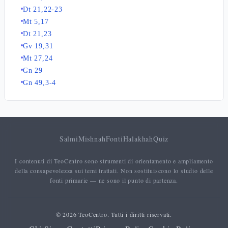
Dt 21,22-23
Mt 5,17
Dt 21,23
Gv 19,31
Mt 27,24
Gn 29
Gn 49,3-4
Salmi
Mishnah
Fonti
Halakhah
Quiz
I contenuti di TeoCentro sono strumenti di orientamento e ampliamento
della consapevolezza sui temi trattati. Non sostituiscono lo studio delle
fonti primarie — ne sono il punto di partenza.
© 2026 TeoCentro. Tutti i diritti riservati.