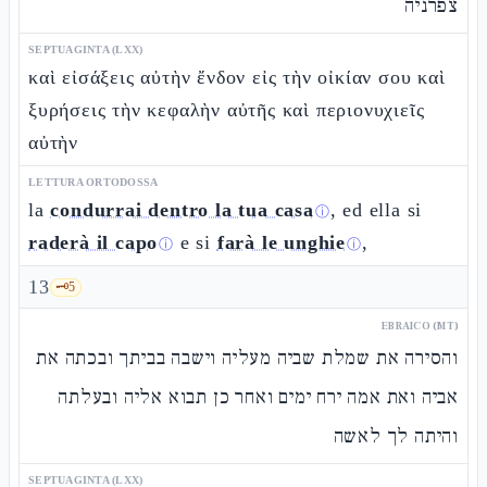
צפרניה
SEPTUAGINTA (LXX)
καὶ εἰσάξεις αὐτὴν ἔνδον εἰς τὴν οἰκίαν σου καὶ
ξυρήσεις τὴν κεφαλὴν αὐτῆς καὶ περιονυχιεῖς
αὐτὴν
LETTURA ORTODOSSA
la
condurrai dentro la tua casa
, ed ella si
ⓘ
raderà il capo
e si
farà le unghie
,
ⓘ
ⓘ
13
🗝️
5
EBRAICO (MT)
והסירה את שמלת שביה מעליה וישבה בביתך ובכתה את
אביה ואת אמה ירח ימים ואחר כן תבוא אליה ובעלתה
והיתה לך לאשה
SEPTUAGINTA (LXX)