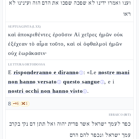
וענו ואמרו ידינו לא שפכה שפכו את הדם הזה ועינינו לא
ראו
SEPTUAGINTA (LXX)
καὶ ἀποκριθέντες ἐροῦσιν Αἱ χεῖρες ἡμῶν οὐκ
ἐξέχεαν τὸ αἷμα τοῦτο, καὶ οἱ ὀφθαλμοὶ ἡμῶν
οὐχ ἑωράκασιν·
LETTURA ORTODOSSA
E
risponderanno e diranno
: «Le
nostre mani
ⓘ
non hanno versato
questo sangue
, e i
ⓘ
ⓘ
nostri occhi non hanno visto
.
ⓘ
8
🗝️
6
🔀
1
EBRAICO (MT)
כפר לעמך ישראל אשר פדית יהוה ואל תתן דם נקי בקרב
עמך ישראל ונכפר להם הדם