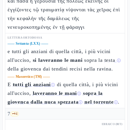
καὶ πᾶσα ἡ γερουσία τῆς πόλεως ἐκείνης οἱ
ἐγγίζοντες τῷ τραυματίᾳ νίψονται τὰς χεῖρας ἐπὶ
τὴν κεφαλὴν τῆς δαμάλεως τῆς
νενευροκοπημένης ἐν τῇ φάραγγι
LETTURA ORTODOSSA
——
Settanta (LXX)
——
e tutti gli anziani di quella città, i più vicini
all'ucciso,
si laveranno le mani
sopra la
testa
ⓘ
della giovenca dai tendini recisi nella ravina.
——
Masoretico (TM)
——
E
tutti gli anziani
di quella città, i più vicini
ⓘ
all'ucciso,
laveranno le mani
sopra la
ⓘ
giovenca dalla nuca spezzata
nel torrente
.
ⓘ
ⓘ
7
🗝️
4
EBRAICO (MT)