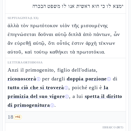
ימצא לו כי הוא ראשית אנו לו משפט הבכרה
SEPTUAGINTA (LXX)
ἀλλὰ τὸν πρωτότοκον υἱὸν τῆς μισουμένης
ἐπιγνώσεται δοῦναι αὐτῷ διπλᾶ ἀπὸ πάντων, ὧν
ἂν εὑρεθῇ αὐτῷ, ὅτι οὗτός ἐστιν ἀρχὴ τέκνων
αὐτοῦ, καὶ τούτῳ καθήκει τὰ πρωτοτόκια.
LETTURA ORTODOSSA
Anzi il primogenito, figlio dell'odiata,
riconoscerà
per dargli
doppia porzione
di
ⓘ
ⓘ
tutto ciò che si troverà
, poiché egli è
la
ⓘ
primizia del suo vigore
, a lui
spetta il diritto
ⓘ
di primogenitura
.
ⓘ
18
🗝️
4
EBRAICO (MT)