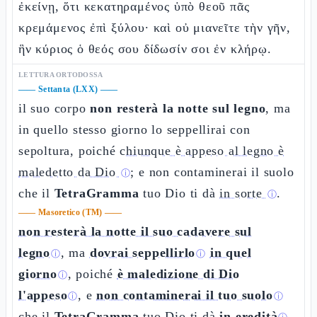
ἐκείνῃ, ὅτι κεκατηραμένος ὑπὸ θεοῦ πᾶς
κρεμάμενος ἐπὶ ξύλου· καὶ οὐ μιανεῖτε τὴν γῆν,
ἣν κύριος ὁ θεός σου δίδωσίν σοι ἐν κλήρῳ.
LETTURA ORTODOSSA
——
Settanta (LXX)
——
il suo corpo
non resterà la notte sul legno
, ma
in quello stesso giorno lo seppellirai con
sepoltura, poiché
chiunque è appeso al legno è
maledetto da Dio
; e non contaminerai il suolo
ⓘ
che il
TetraGramma
tuo Dio ti dà
in sorte
.
ⓘ
——
Masoretico (TM)
——
non resterà la notte il suo cadavere sul
legno
, ma
dovrai seppellirlo
in quel
ⓘ
ⓘ
giorno
, poiché
è maledizione di Dio
ⓘ
l'appeso
, e
non contaminerai il tuo suolo
ⓘ
ⓘ
che il
TetraGramma
tuo Dio ti dà
in eredità
.