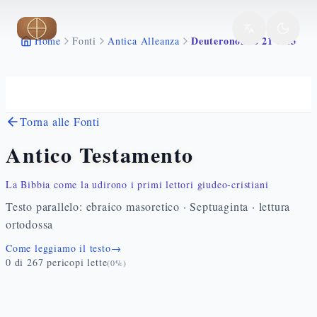
Vai al contenuto principale
Deuteronomio 21 1 23
Home
Fonti
Antica Alleanza
Torna alle Fonti
Antico Testamento
La Bibbia come la udirono i primi lettori giudeo-cristiani
Testo parallelo: ebraico masoretico · Septuaginta · lettura
ortodossa
Come leggiamo il testo
→
0
di
267
pericopi lette
(
0
%)