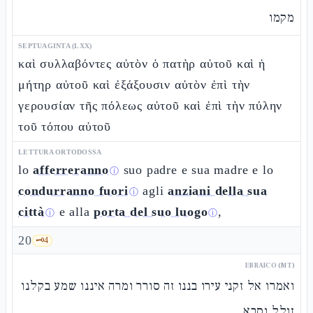
מקמו
SEPTUAGINTA (LXX)
καὶ συλλαβόντες αὐτὸν ὁ πατὴρ αὐτοῦ καὶ ἡ
μήτηρ αὐτοῦ καὶ ἐξάξουσιν αὐτὸν ἐπὶ τὴν
γερουσίαν τῆς πόλεως αὐτοῦ καὶ ἐπὶ τὴν πύλην
τοῦ τόπου αὐτοῦ
LETTURA ORTODOSSA
lo
afferreranno
suo padre e sua madre e lo
ⓘ
condurranno fuori
agli
anziani della sua
ⓘ
città
e alla
porta del suo luogo
,
ⓘ
ⓘ
20
🗝️
4
EBRAICO (MT)
ואמרו אל זקני עירו בננו זה סורר ומרה איננו שמע בקלנו
זולל וסבא