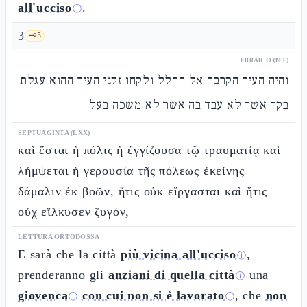
all'ucciso
.
ⓘ
3
🗝️
5
EBRAICO (MT)
והיה העיר הקרבה אל החלל ולקחו זקני העיר ההוא עגלת
בקר אשר לא עבד בה אשר לא משכה בעל
SEPTUAGINTA (LXX)
καὶ ἔσται ἡ πόλις ἡ ἐγγίζουσα τῷ τραυματίᾳ καὶ
λήμψεται ἡ γερουσία τῆς πόλεως ἐκείνης
δάμαλιν ἐκ βοῶν, ἥτις οὐκ εἴργασται καὶ ἥτις
οὐχ εἵλκυσεν ζυγόν,
LETTURA ORTODOSSA
E sarà che la città
più vicina all'ucciso
,
ⓘ
prenderanno gli
anziani di quella città
una
ⓘ
giovenca
con cui non si è lavorato
, che
non
ⓘ
ⓘ