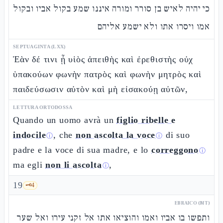
כי יהיה לאיש בן סורר ומורה איננו שמע בקול אביו ובקול
אמו ויסרו אתו ולא ישמע אליהם
SEPTUAGINTA (LXX)
Ἐὰν δέ τινι ᾖ υἱὸς ἀπειθὴς καὶ ἐρεθιστὴς οὐχ
ὑπακούων φωνὴν πατρὸς καὶ φωνὴν μητρὸς καὶ
παιδεύσωσιν αὐτὸν καὶ μὴ εἰσακούῃ αὐτῶν,
LETTURA ORTODOSSA
Quando un uomo avrà un
figlio ribelle e
indocile
, che
non ascolta la voce
di suo
ⓘ
ⓘ
padre e la voce di sua madre, e lo
correggono
ⓘ
ma egli
non li ascolta
,
ⓘ
19
🗝️
4
EBRAICO (MT)
ותפשו בו אביו ואמו והוציאו אתו אל זקני עירו ואל שער