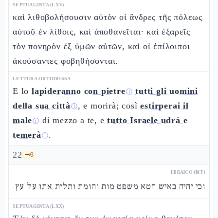
SEPTUAGINTA (LXX)
καὶ λιθοβολήσουσιν αὐτὸν οἱ ἄνδρες τῆς πόλεως
αὐτοῦ ἐν λίθοις, καὶ ἀποθανεῖται· καὶ ἐξαρεῖς
τὸν πονηρὸν ἐξ ὑμῶν αὐτῶν, καὶ οἱ ἐπίλοιποι
ἀκούσαντες φοβηθήσονται.
LETTURA ORTODOSSA
E lo
lapideranno con pietre
tutti gli uomini
ⓘ
della sua città
, e morirà; così
estirperai il
ⓘ
male
di mezzo a te, e
tutto Israele udrà e
ⓘ
temerà
.
ⓘ
22
🗝️
3
EBRAICO (MT)
וכי יהיה באיש חטא משפט מות והומת ותלית אתו על עץ
SEPTUAGINTA (LXX)