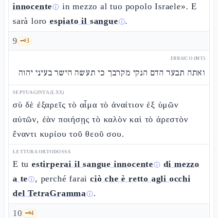
innocente
in mezzo al tuo popolo Israele». E
ⓘ
sarà loro
espiato il sangue
.
ⓘ
9
🗝️
3
EBRAICO (MT)
ואתה תבער הדם הנקי מקרבך כי תעשה הישר בעיני יהוה
SEPTUAGINTA (LXX)
σὺ δὲ ἐξαρεῖς τὸ αἷμα τὸ ἀναίτιον ἐξ ὑμῶν
αὐτῶν, ἐὰν ποιήσῃς τὸ καλὸν καὶ τὸ ἀρεστὸν
ἔναντι κυρίου τοῦ θεοῦ σου.
LETTURA ORTODOSSA
E tu
estirperai il sangue innocente
di mezzo
ⓘ
a te
, perché farai
ciò che è retto agli occhi
ⓘ
del TetraGramma
.
ⓘ
10
🗝️
4