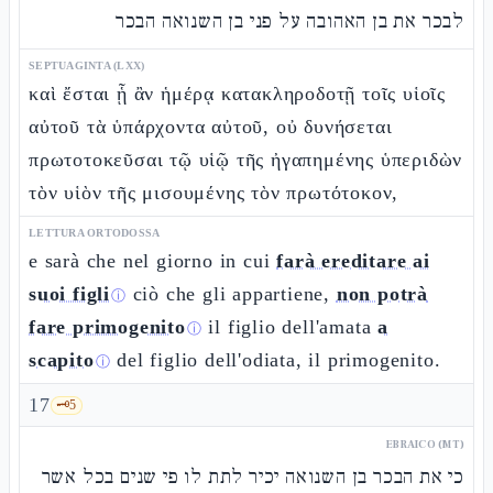
לבכר את בן האהובה על פני בן השנואה הבכר
SEPTUAGINTA (LXX)
καὶ ἔσται ᾗ ἂν ἡμέρᾳ κατακληροδοτῇ τοῖς υἱοῖς
αὐτοῦ τὰ ὑπάρχοντα αὐτοῦ, οὐ δυνήσεται
πρωτοτοκεῦσαι τῷ υἱῷ τῆς ἠγαπημένης ὑπεριδὼν
τὸν υἱὸν τῆς μισουμένης τὸν πρωτότοκον,
LETTURA ORTODOSSA
e sarà che nel giorno in cui
farà ereditare ai
suoi figli
ciò che gli appartiene,
non potrà
ⓘ
fare primogenito
il figlio dell'amata
a
ⓘ
scapito
del figlio dell'odiata, il primogenito.
ⓘ
17
🗝️
5
EBRAICO (MT)
כי את הבכר בן השנואה יכיר לתת לו פי שנים בכל אשר