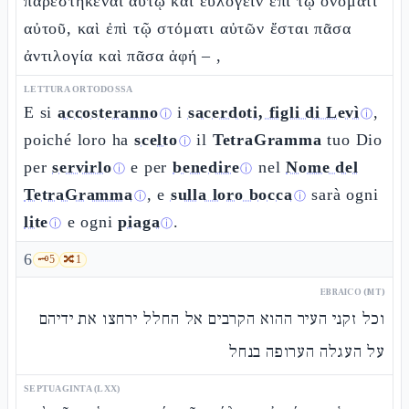
παρεστηκέναι αὐτῷ καὶ εὐλογεῖν ἐπὶ τῷ ὀνόματι
αὐτοῦ, καὶ ἐπὶ τῷ στόματι αὐτῶν ἔσται πᾶσα
ἀντιλογία καὶ πᾶσα ἁφή – ,
LETTURA ORTODOSSA
E si
accosteranno
i
sacerdoti, figli di Levì
,
ⓘ
ⓘ
poiché loro ha
scelto
il
TetraGramma
tuo Dio
ⓘ
per
servirlo
e per
benedire
nel
Nome del
ⓘ
ⓘ
TetraGramma
, e
sulla loro bocca
sarà ogni
ⓘ
ⓘ
lite
e ogni
piaga
.
ⓘ
ⓘ
6
🗝️
5
🔀
1
EBRAICO (MT)
וכל זקני העיר ההוא הקרבים אל החלל ירחצו את ידיהם
על העגלה הערופה בנחל
SEPTUAGINTA (LXX)