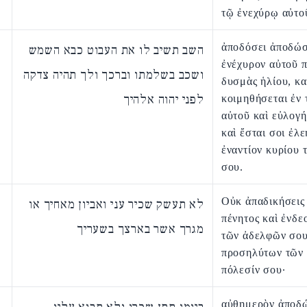
τῷ ἐνεχύρῳ αὐτο
ἀποδόσει ἀποδώσ
השב תשיב לו את העבוט כבא השמש
ἐνέχυρον αὐτοῦ π
ושכב בשלמתו וברכך ולך תהיה צדקה
δυσμὰς ἡλίου, κα
לפני יהוה אלהיך
κοιμηθήσεται ἐν 
αὐτοῦ καὶ εὐλογή
καὶ ἔσται σοι ἐλ
ἐναντίον κυρίου 
σου.
Οὐκ ἀπαδικήσεις
לא תעשק שכיר עני ואביון מאחיך או
πένητος καὶ ἐνδε
מגרך אשר בארצך בשעריך
τῶν ἀδελφῶν σου
προσηλύτων τῶν 
πόλεσίν σου·
αὐθημερὸν ἀποδώ