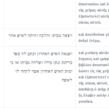
ἀποστασίου καὶ δ
τὰς χεῖρας αὐτῆς 
ἐξαποστελεῖ αὐτὴ
οἰκίας αὐτοῦ,
καὶ ἀπελθοῦσα γέ
ויצאה מביתו והלכה והיתה לאיש אחר
ἀνδρὶ ἑτέρῳ,
καὶ μισήσῃ αὐτὴν
ושנאה האיש האחרון וכתב לה ספר
ἔσχατος καὶ γράψ
כריתת ונתן בידה ושלחה מביתו או כי
βιβλίον ἀποστασί
ימות האיש האחרון אשר לקחה לו
δώσει εἰς τὰς χεῖ
καὶ ἐξαποστελεῖ 
לאשה
τῆς οἰκίας αὐτοῦ,
ἀποθάνῃ ὁ ἀνὴρ ὁ
ὃς ἔλαβεν αὐτὴν
γυναῖκα,