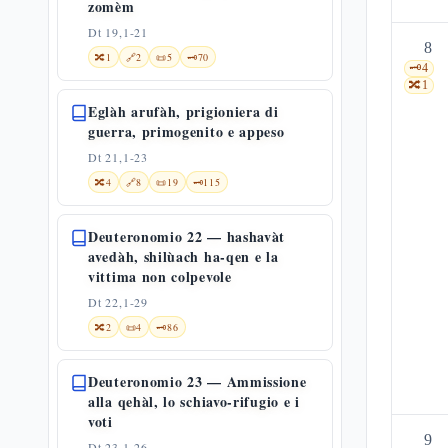
zomèm
Dt 19,1-21
8
🔀
1
🔗
2
📜
5
🗝️
70
🗝️
4
🔀
1
Eglàh arufàh, prigioniera di
guerra, primogenito e appeso
Dt 21,1-23
🔀
4
🔗
8
📜
19
🗝️
115
Deuteronomio 22 — hashavàt
avedàh, shilùach ha-qen e la
vittima non colpevole
Dt 22,1-29
🔀
2
📜
4
🗝️
86
Deuteronomio 23 — Ammissione
alla qehàl, lo schiavo-rifugio e i
voti
9
Dt 23,1-26