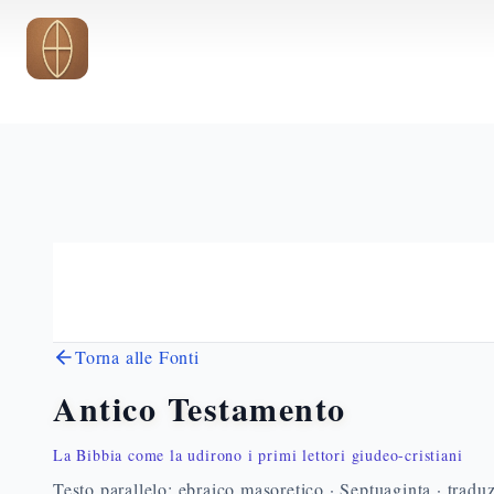
Vai al contenuto principale
Torna alle Fonti
Antico Testamento
La Bibbia come la udirono i primi lettori giudeo-cristiani
Testo parallelo: ebraico masoretico · Septuaginta · traduz