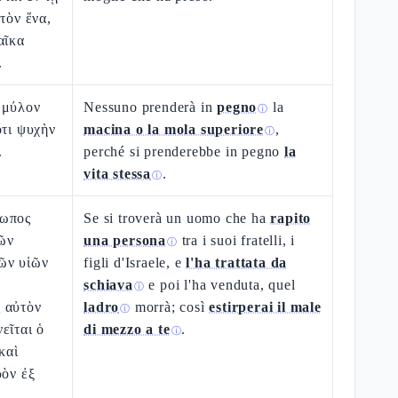
τὸν ἕνα,
αῖκα
.
 μύλον
Nessuno prenderà in
pegno
la
ⓘ
ὅτι ψυχὴν
macina o la mola superiore
,
ⓘ
.
perché si prenderebbe in pegno
la
vita stessa
.
ⓘ
ρωπος
Se si troverà un uomo che ha
rapito
ῶν
una persona
tra i suoi fratelli, i
ⓘ
ῶν υἱῶν
figli d'Israele, e
l'ha trattata da
schiava
e poi l'ha venduta, quel
ⓘ
 αὐτὸν
ladro
morrà; così
estirperai il male
ⓘ
εῖται ὁ
di mezzo a te
.
ⓘ
καὶ
ρὸν ἐξ