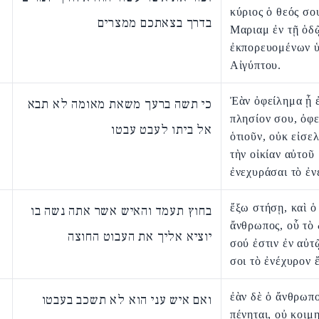
κύριος ὁ θεός σο
בדרך בצאתכם ממצרים
Μαριαμ ἐν τῇ ὁδ
ἐκπορευομένων 
Αἰγύπτου.
Ἐὰν ὀφείλημα ᾖ 
כי תשה ברעך משאת מאומה לא תבא
πλησίον σου, ὀφ
אל ביתו לעבט עבטו
ὁτιοῦν, οὐκ εἰσε
τὴν οἰκίαν αὐτοῦ
ἐνεχυράσαι τὸ ἐν
ἔξω στήσῃ, καὶ ὁ
בחוץ תעמד והאיש אשר אתה נשה בו
ἄνθρωπος, οὗ τὸ 
יוציא אליך את העבוט החוצה
σού ἐστιν ἐν αὐτῷ
σοι τὸ ἐνέχυρον 
ἐὰν δὲ ὁ ἄνθρωπ
ואם איש עני הוא לא תשכב בעבטו
πένηται, οὐ κοιμ