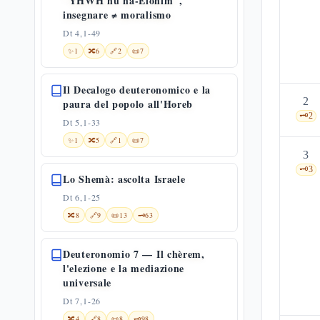
"YHWH hu ha-Elohìm",
insegnare ≠ moralismo
Dt 4,1-49
✨
1
🔀
6
🔗
2
📜
7
Il Decalogo deuteronomico e la
2
paura del popolo all'Horeb
🗝️
2
Dt 5,1-33
✨
1
🔀
5
🔗
1
📜
7
3
🗝️
3
Lo Shemà: ascolta Israele
Dt 6,1-25
🔀
8
🔗
9
📜
13
🗝️
63
Deuteronomio 7 — Il chèrem,
l'elezione e la mediazione
universale
Dt 7,1-26
🔀
4
🔗
8
📜
8
🗝️
98