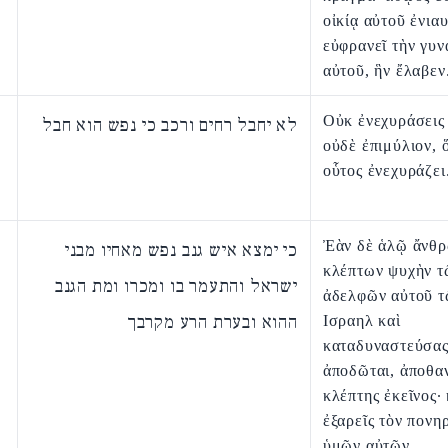
οἰκίᾳ αὐτοῦ ἐνιαυ
εὐφρανεῖ τὴν γυν
αὐτοῦ, ἣν ἔλαβεν
Οὐκ ἐνεχυράσεις
לא יחבל רחים ורכב כי נפש הוא חבל
οὐδὲ ἐπιμύλιον, 
οὗτος ἐνεχυράζει
Ἐὰν δὲ ἁλῷ ἄνθ
כי ימצא איש גנב נפש מאחיו מבני
κλέπτων ψυχὴν τ
ישראל והתעמר בו ומכרו ומת הגנב
ἀδελφῶν αὐτοῦ τ
ההוא ובערת הרע מקרבך
Ισραηλ καὶ
καταδυναστεύσας
ἀποδῶται, ἀποθαν
κλέπτης ἐκεῖνος· 
ἐξαρεῖς τὸν πονη
ὑμῶν αὐτῶν.