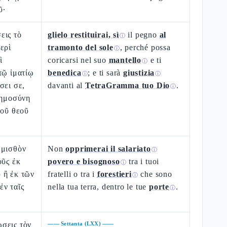
ῦ·
εις τὸ
glielo restituirai, sì
il pegno
al
ⓘ
ερὶ
tramonto del sole
, perché possa
ⓘ
ὶ
coricarsi nel suo
mantello
e ti
ⓘ
τῷ ἱματίῳ
benedica
; e ti sarà
giustizia
ⓘ
ⓘ
σει σε,
davanti al
TetraGramma tuo Dio
.
ⓘ
εημοσύνη
τοῦ θεοῦ
 μισθὸν
Non
opprimerai il salariato
ⓘ
οῦς ἐκ
povero e bisognoso
tra i tuoi
ⓘ
 ἢ ἐκ τῶν
fratelli o tra i
forestieri
che sono
ⓘ
ἐν ταῖς
nella tua terra, dentro le tue
porte
.
ⓘ
σεις τὸν
——
Settanta (LXX)
——