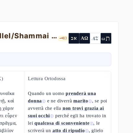
Deuteronomio 24 — il get, la disputa Hillel/Shammai e l'halakhah sociale
ת
AZ
ω
אב
ΑΩ
🗝️
83
X)
Lettura Ortodossa
γυναῖκα
Quando un uomo
prenderà una
τῇ, καὶ
donna
e ne diverrà
marito
, se poi
ⓘ
ⓘ
ῃ χάριν
avverrà che ella
non trovi grazia ai
τι εὗρεν
suoi occhi
perché egli ha trovato in
ⓘ
 πρᾶγμα,
lei
qualcosa di sconveniente
, le
ⓘ
βιβλίον
scriverà un
atto di ripudio
, glielo
ⓘ