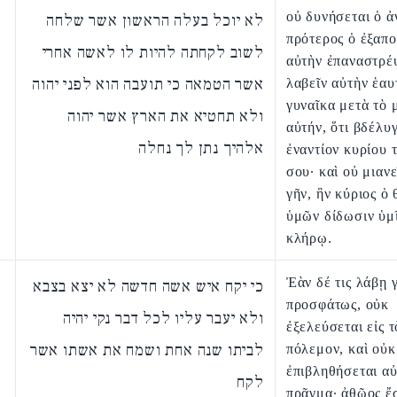
οὐ δυνήσεται ὁ ἀ
לא יוכל בעלה הראשון אשר שלחה
πρότερος ὁ ἐξαπο
לשוב לקחתה להיות לו לאשה אחרי
αὐτὴν ἐπαναστρέ
אשר הטמאה כי תועבה הוא לפני יהוה
λαβεῖν αὐτὴν ἑα
γυναῖκα μετὰ τὸ 
ולא תחטיא את הארץ אשר יהוה
αὐτήν, ὅτι βδέλυ
אלהיך נתן לך נחלה
ἐναντίον κυρίου 
σου· καὶ οὐ μιανε
γῆν, ἣν κύριος ὁ 
ὑμῶν δίδωσιν ὑμῖ
κλήρῳ.
Ἐὰν δέ τις λάβῃ 
כי יקח איש אשה חדשה לא יצא בצבא
προσφάτως, οὐκ
ולא יעבר עליו לכל דבר נקי יהיה
ἐξελεύσεται εἰς τ
לביתו שנה אחת ושמח את אשתו אשר
πόλεμον, καὶ οὐκ
ἐπιβληθήσεται α
לקח
πρᾶγμα· ἀθῷος ἔσ