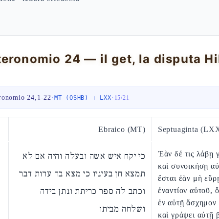
ronomio 24,1-22
·
·
MT (OSHB) + LXX
15
/
21
Ebraico (MT)
Septuaginta (LX
Ἐὰν δέ τις λάβῃ 
כי יקח איש אשה ובעלה והיה אם לא
καὶ συνοικήσῃ αὐ
תמצא חן בעיניו כי מצא בה ערות דבר
ἔσται ἐὰν μὴ εὕρ
וכתב לה ספר כריתת ונתן בידה
ἐναντίον αὐτοῦ, ὅ
ἐν αὐτῇ ἄσχημον
ושלחה מביתו
καὶ γράψει αὐτῇ 