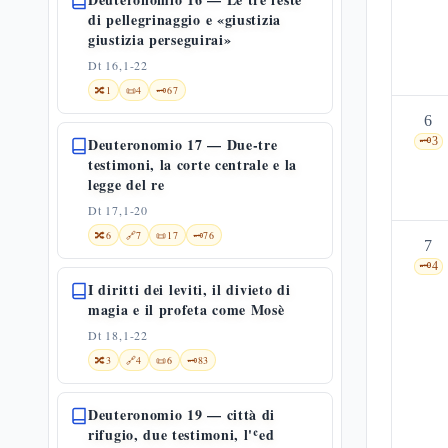
di pellegrinaggio e «giustizia
giustizia perseguirai»
Dt 16,1-22
🔀
1
📜
4
🗝️
67
6
Deuteronomio 17 — Due-tre
🗝️
3
testimoni, la corte centrale e la
legge del re
Dt 17,1-20
🔀
6
🔗
7
📜
17
🗝️
76
7
🗝️
4
I diritti dei leviti, il divieto di
magia e il profeta come Mosè
Dt 18,1-22
🔀
3
🔗
4
📜
6
🗝️
83
Deuteronomio 19 — città di
rifugio, due testimoni, l'ʿed