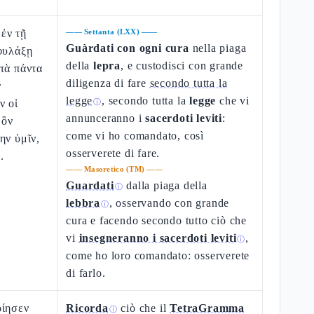
ἐν τῇ
——
Settanta (LXX)
——
Guàrdati con ogni cura
nella piaga
φυλάξῃ
della
lepra
, e custodisci con grande
τὰ πάντα
diligenza di fare
secondo tutta la
ν
legge
, secondo tutta la
legge
che vi
ν οἱ
ⓘ
annunceranno i
sacerdoti leviti
:
 ὃν
come vi ho comandato, così
ην ὑμῖν,
osserverete di fare.
.
——
Masoretico (TM)
——
Guardati
dalla piaga della
ⓘ
lebbra
, osservando con grande
ⓘ
cura e facendo secondo tutto ciò che
vi
insegneranno i sacerdoti leviti
,
ⓘ
come ho loro comandato: osserverete
di farlo.
οίησεν
Ricorda
ciò che il
TetraGramma
ⓘ