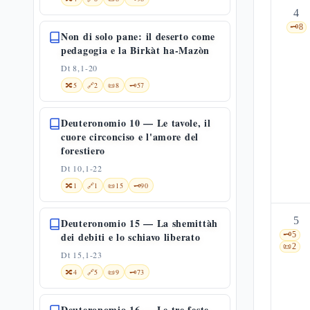
4
🗝️
8
Non di solo pane: il deserto come
pedagogia e la Birkàt ha-Mazòn
Dt 8,1-20
🔀
5
🔗
2
📜
8
🗝️
57
Deuteronomio 10 — Le tavole, il
cuore circonciso e l'amore del
forestiero
Dt 10,1-22
🔀
1
🔗
1
📜
15
🗝️
90
5
Deuteronomio 15 — La shemittàh
dei debiti e lo schiavo liberato
🗝️
5
📜
2
Dt 15,1-23
🔀
4
🔗
5
📜
9
🗝️
73
Deuteronomio 16 — Le tre feste