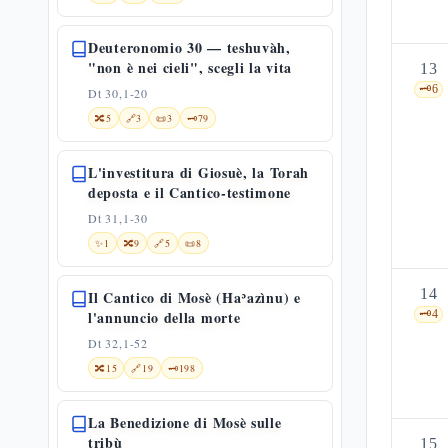
Deuteronomio 30 — teshuvàh,
"non è nei cieli", scegli la vita
13
🗝️
6
Dt 30,1-20
🔀
5
🔗
3
📜
3
🗝️
79
L'investitura di Giosuè, la Torah
deposta e il Cantico-testimone
Dt 31,1-30
✨
1
🔀
9
🔗
5
📜
8
14
Il Cantico di Mosè (Haʾazìnu) e
l'annuncio della morte
🗝️
4
Dt 32,1-52
🔀
15
🔗
19
🗝️
198
La Benedizione di Mosè sulle
tribù
15