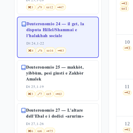
🗝️
3
🔀
3
🔗
9
📜
12
🗝️
47
📜
1
Deuteronomio 24 — il get, la
disputa Hillel/Shammai e
l'halakhah sociale
10
Dt 24,1-22
🗝️
3
🔀
4
🔗
6
📜
16
🗝️
83
Deuteronomio 25 — makkòt,
yibbùm, pesi giusti e Zakhòr
Amalek
Dt 25,1-19
11
🗝️
2
🔀
3
🔗
7
📜
5
🗝️
63
Deuteronomio 27 — L'altare
dell'Ebal e i dodici «arurìm»
Dt 27,1-26
12
🗝️
1
🔀
6
📜
6
🗝️
75