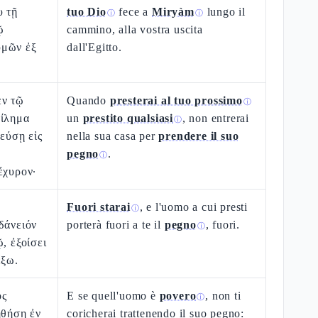
υ τῇ
tuo Dio
fece a
Miryàm
lungo il
ⓘ
ⓘ
ῷ
cammino, alla vostra uscita
ὑμῶν ἐξ
dall'Egitto.
ἐν τῷ
Quando
presterai al tuo prossimo
ⓘ
είλημα
un
prestito qualsiasi
, non entrerai
ⓘ
λεύσῃ εἰς
nella sua casa per
prendere il suo
pegno
.
ⓘ
έχυρον·
Fuori starai
, e l'uomo a cui presti
ⓘ
δάνειόν
porterà fuori a te il
pegno
, fuori.
ⓘ
, ἐξοίσει
ἔξω.
ος
E se quell'uomo è
povero
, non ti
ⓘ
ηθήσῃ ἐν
coricherai trattenendo il suo pegno: