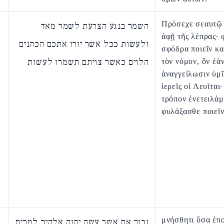
Πρόσεχε σεαυτῷ 
השמר בנגע הצרעת לשמר מאד
ἁφῇ τῆς λέπρας· 
ולעשות ככל אשר יורו אתכם הכהנים
σφόδρα ποιεῖν κα
הלוים כאשר צויתם תשמרו לעשות
τὸν νόμον, ὃν ἐὰ
ἀναγγείλωσιν ὑμῖ
ἱερεῖς οἱ Λευῖται·
τρόπον ἐνετειλάμ
φυλάξασθε ποιεῖν
μνήσθητι ὅσα ἐπ
זכור את אשר עשה יהוה אלהיך למרים