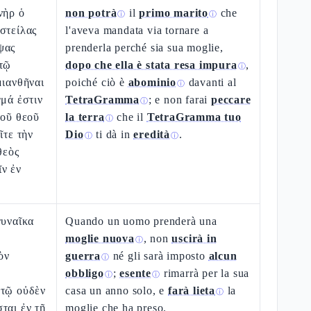
νὴρ ὁ
non potrà
il
primo marito
che
ⓘ
ⓘ
στείλας
l'aveva mandata via tornare a
ψας
prenderla perché sia sua moglie,
υτῷ
dopo che ella è stata resa impura
,
ⓘ
μιανθῆναι
poiché ciò è
abominio
davanti al
ⓘ
γμά ἐστιν
TetraGramma
; e non farai
peccare
ⓘ
τοῦ θεοῦ
la terra
che il
TetraGramma tuo
ⓘ
ῖτε τὴν
Dio
ti dà in
eredità
.
ⓘ
ⓘ
θεὸς
ν ἐν
γυναῖκα
Quando un uomo prenderà una
moglie nuova
, non
uscirà in
ⓘ
ὸν
guerra
né gli sarà imposto
alcun
ⓘ
obbligo
;
esente
rimarrà per la sua
ⓘ
ⓘ
ὐτῷ οὐδὲν
casa un anno solo, e
farà lieta
la
ⓘ
ται ἐν τῇ
moglie che ha preso.