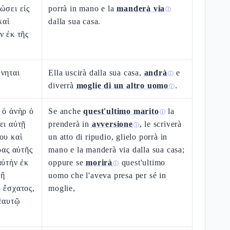
ώσει εἰς
porrà in mano e la
manderà via
ⓘ
καὶ
dalla sua casa.
ν ἐκ τῆς
νηται
Ella uscirà dalla sua casa,
andrà
e
ⓘ
diverrà
moglie di un altro uomo
.
ⓘ
 ὁ ἀνὴρ ὁ
Se anche
quest'ultimo marito
la
ⓘ
ει αὐτῇ
prenderà in
avversione
, le scriverà
ⓘ
ου καὶ
un atto di ripudio, glielo porrà in
ρας αὐτῆς
mano e la manderà via dalla sua casa;
αὐτὴν ἐκ
oppure se
morirà
quest'ultimo
ⓘ
 ἢ
uomo che l'aveva presa per sé in
 ἔσχατος,
moglie,
 ἑαυτῷ