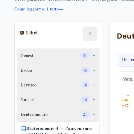
Come leggiamo il testo
→
📖 Libri
Genesi
51
Deute
Esodo
45
Vers.
Levitico
16
1
Numeri
14
🗝️
6
📜
2
Deuteronomio
21
Deuteronomio 4 — l'aniconismo,