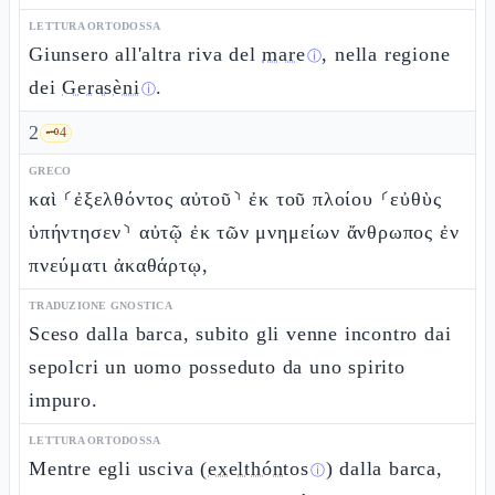
LETTURA ORTODOSSA
Giunsero all'altra riva del
mare
, nella regione
ⓘ
dei
Gerasèni
.
ⓘ
2
🗝️
4
GRECO
καὶ ⸂ἐξελθόντος αὐτοῦ⸃ ἐκ τοῦ πλοίου ⸂εὐθὺς
ὑπήντησεν⸃ αὐτῷ ἐκ τῶν μνημείων ἄνθρωπος ἐν
πνεύματι ἀκαθάρτῳ,
TRADUZIONE GNOSTICA
Sceso dalla barca, subito gli venne incontro dai
sepolcri un uomo posseduto da uno spirito
impuro.
LETTURA ORTODOSSA
Mentre egli usciva (
exelthóntos
) dalla barca,
ⓘ