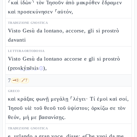
⸂καὶ ἰδὼν⸃ τὸν Ἰησοῦν ἀπὸ μακρόθεν ἔδραμεν
καὶ προσεκύνησεν ⸀αὐτόν,
TRADUZIONE GNOSTICA
Visto Gesù da lontano, accorse, gli si prostrò
davanti
LETTURA ORTODOSSA
Visto Gesù da lontano accorse e gli si prostrò
(
proskýnēsis
),
ⓘ
7
🗝️
3
🔗
7
GRECO
καὶ κράξας φωνῇ μεγάλῃ ⸀λέγει· Τί ἐμοὶ καὶ σοί,
Ἰησοῦ υἱὲ τοῦ θεοῦ τοῦ ὑψίστου; ὁρκίζω σε τὸν
θεόν, μή με βασανίσῃς.
TRADUZIONE GNOSTICA
e, urlando a gran voce, disse: «Che vuoi da me,