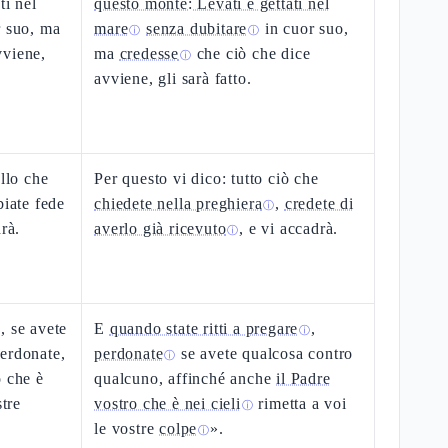
ti nel
questo monte: Lèvati e gèttati nel
r suo, ma
mare
senza dubitare
in cuor suo,
ⓘ
ⓘ
vviene,
ma
credesse
che ciò che dice
ⓘ
avviene, gli sarà fatto.
ello che
Per questo vi dico: tutto ciò che
biate fede
chiedete nella preghiera
,
credete di
ⓘ
rà.
averlo già ricevuto
, e vi accadrà.
ⓘ
, se avete
E
quando state ritti a pregare
,
ⓘ
erdonate,
perdonate
se avete qualcosa contro
ⓘ
o che è
qualcuno, affinché anche
il Padre
stre
vostro che è nei cieli
rimetta a voi
ⓘ
le vostre
colpe
».
ⓘ