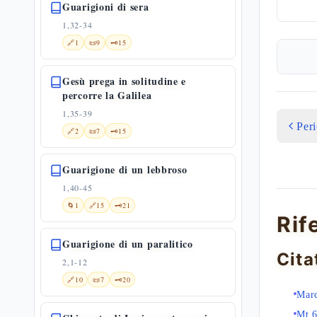
Guarigioni di sera
1,32-34
🔗
1
📜
9
🗝️
15
Gesù prega in solitudine e
percorre la Galilea
1,35-39
Per
🔗
2
📜
7
🗝️
15
Guarigione di un lebbroso
1,40-45
🌀
1
🔗
15
🗝️
21
Rif
Guarigione di un paralitico
Cita
2,1-12
🔗
10
📜
7
🗝️
20
Marc
Mt 6