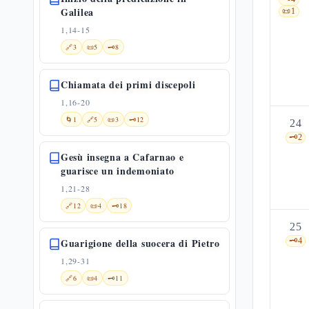
Galilea
📜
1
1,14-15
🔗
3
📜
5
🗝️
8
Chiamata dei primi discepoli
1,16-20
🌀
1
🔗
5
📜
3
🗝️
12
24
🗝️
2
Gesù insegna a Cafarnao e
guarisce un indemoniato
1,21-28
🔗
12
📜
4
🗝️
18
25
Guarigione della suocera di Pietro
🗝️
4
1,29-31
🔗
6
📜
4
🗝️
11