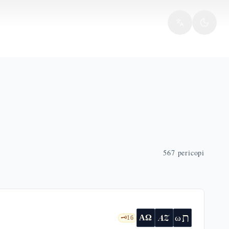
567
pericopi
ת
AZ
ω
ΑΩ
🗝️
16