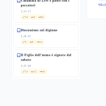
Chiamata di Levi e pasto con i
peccatori
Mich
2,13-17
🔗
10
📜
8
🗝️
24
Discussione sul digiuno
2,18-22
🔗
5
📜
5
🗝️
14
Il Figlio dell'uomo è signore del
sabato
2,23-28
🔗
13
📜
12
🗝️
15
Guarigione dell'uomo dalla mano
paralizzata
3,1-6
📜
11
🗝️
8