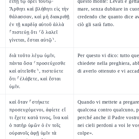
εἴπῃ τῷ ὄρει τούτῳ·
questo monte: Lèvati e gètta
Ἄρθητι καὶ βλήθητι εἰς τὴν
mare, senza dubitare in cuo
θάλασσαν, καὶ μὴ διακριθῇ
credendo che quanto dice a
ἐν τῇ καρδίᾳ αὐτοῦ ἀλλὰ
ciò gli sarà fatto.
⸀πιστεύῃ ὅτι ⸂ὃ λαλεῖ
γίνεται, ἔσται αὐτῷ⸃.
διὰ τοῦτο λέγω ὑμῖν,
Per questo vi dico: tutto qu
πάντα ὅσα ⸂προσεύχεσθε
chiedete nella preghiera, ab
καὶ αἰτεῖσθε⸃, πιστεύετε
di averlo ottenuto e vi accad
ὅτι ⸀ἐλάβετε, καὶ ἔσται
ὑμῖν.
καὶ ὅταν ⸀στήκετε
Quando vi mettete a pregare
προσευχόμενοι, ἀφίετε εἴ
qualcosa contro qualcuno, p
τι ἔχετε κατά τινος, ἵνα καὶ
perché anche il Padre vostr
ὁ πατὴρ ὑμῶν ὁ ἐν τοῖς
nei cieli perdoni a voi le vo
οὐρανοῖς ἀφῇ ὑμῖν τὰ
colpe».