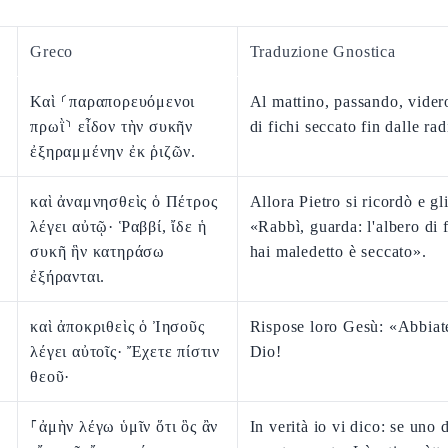
Greco
Traduzione Gnostica
Καὶ ⸂παραπορευόμενοι
Al mattino, passando, videro
πρωῒ⸃ εἶδον τὴν συκῆν
di fichi seccato fin dalle rad
ἐξηραμμένην ἐκ ῥιζῶν.
καὶ ἀναμνησθεὶς ὁ Πέτρος
Allora Pietro si ricordò e gli
λέγει αὐτῷ· Ῥαββί, ἴδε ἡ
«Rabbì, guarda: l'albero di 
συκῆ ἣν κατηράσω
hai maledetto è seccato».
ἐξήρανται.
καὶ ἀποκριθεὶς ὁ Ἰησοῦς
Rispose loro Gesù: «Abbiate
λέγει αὐτοῖς· Ἔχετε πίστιν
Dio!
θεοῦ·
⸀ἀμὴν λέγω ὑμῖν ὅτι ὃς ἂν
In verità io vi dico: se uno 