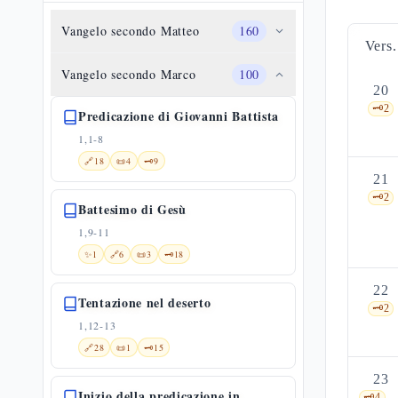
Vangelo secondo Matteo
160
Vers.
Vangelo secondo Marco
100
20
🗝️
2
Predicazione di Giovanni Battista
1,1-8
🔗
18
📜
4
🗝️
9
21
🗝️
2
Battesimo di Gesù
1,9-11
✨
1
🔗
6
📜
3
🗝️
18
22
Tentazione nel deserto
🗝️
2
1,12-13
🔗
28
📜
1
🗝️
15
23
Inizio della predicazione in
🗝️
4