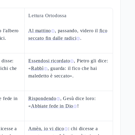
Lettura Ortodossa
 l'albero
Al mattino
, passando, videro il
fico
ⓘ
ici.
seccato fin dalle radici
.
ⓘ
 disse:
Essendosi ricordato
, Pietro gli dice:
ⓘ
fichi che
«
Rabbì
, guarda: il fico che hai
ⓘ
maledetto è seccato».
 fede in
Rispondendo
, Gesù dice loro:
ⓘ
«
Abbiate fede in Dio
!
ⓘ
dicesse a
Amèn, io vi dico
: chi dicesse a
ⓘ