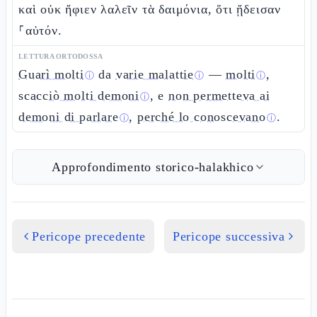
καὶ οὐκ ἤφιεν λαλεῖν τὰ δαιμόνια, ὅτι ᾔδεισαν
⸀αὐτόν.
LETTURA ORTODOSSA
Guarì molti
da
varie malattie
—
molti
,
ⓘ
ⓘ
ⓘ
scacciò molti demoni
, e
non permetteva ai
ⓘ
demoni di parlare
,
perché lo conoscevano
.
ⓘ
ⓘ
Approfondimento storico-halakhico
Pericope precedente
Pericope successiva