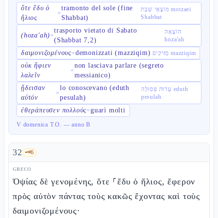
ὅτε ἔδυ ὁ
tramonto del sole (fine
מוֹצָאֵי שַׁבָּת motzaei
=
Shabbat
ἥλιος
Shabbat)
trasporto vietato di Sabato
הוֹצָאָה
(hoza'ah)
=
hoza'ah
(Shabbat 7,2)
δαιμονιζομένους
demonizzati (mazziqim)
=
מַזִּיקִים mazziqim
οὐκ ἤφιεν
non lasciava parlare (segreto
=
λαλεῖν
messianico)
ᾔδεισαν
lo conoscevano (eduth
עֵדוּת פְּסוּלָה eduth
=
pesulah
αὐτόν
pesulah)
ἐθεράπευσεν πολλούς
guarì molti
=
V domenica T.O. — anno B
32
🗝️
6
GRECO
Ὀψίας δὲ γενομένης, ὅτε ⸀ἔδυ ὁ ἥλιος, ἔφερον
πρὸς αὐτὸν πάντας τοὺς κακῶς ἔχοντας καὶ τοὺς
δαιμονιζομένους·