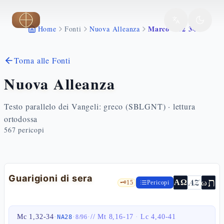
Vai al contenuto principale
Marco 1 32 34
Home
Fonti
Nuova Alleanza
Torna alle Fonti
Nuova Alleanza
Testo parallelo dei Vangeli: greco (SBLGNT) · lettura
ortodossa
567
pericopi
Guarigioni di sera
ת
AZ
ω
ΑΩ
🗝️
15
Pericopi
Mc 1,32-34
·
·
·
//
Mt 8,16-17
·
Lc 4,40-41
NA28
8
/
96