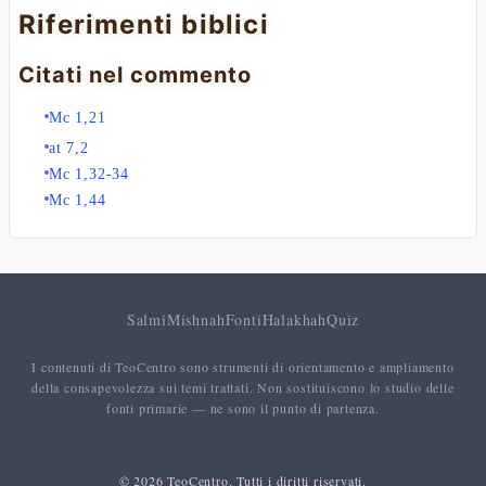
Riferimenti biblici
Citati nel commento
Mc 1,21
at 7,2
Mc 1,32-34
Mc 1,44
Salmi
Mishnah
Fonti
Halakhah
Quiz
I contenuti di TeoCentro sono strumenti di orientamento e ampliamento
della consapevolezza sui temi trattati. Non sostituiscono lo studio delle
fonti primarie — ne sono il punto di partenza.
© 2026 TeoCentro. Tutti i diritti riservati.