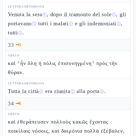
LETTURA ORTODOSSA
Venuta la sera
,
dopo il tramonto del sole
,
gli
ⓘ
ⓘ
portavano
tutti i
malati
e gli
indemoniati
,
ⓘ
ⓘ
ⓘ
tutti
.
ⓘ
33
🗝️
3
GRECO
καὶ ⸂ἦν ὅλη ἡ πόλις ἐπισυνηγμένη⸃ πρὸς τὴν
θύραν.
LETTURA ORTODOSSA
Tutta la città
era
riunita
alla
porta
.
ⓘ
ⓘ
ⓘ
34
🗝️
6
GRECO
καὶ ἐθεράπευσεν πολλοὺς κακῶς ἔχοντας
ποικίλαις νόσοις, καὶ δαιμόνια πολλὰ ἐξέβαλεν,