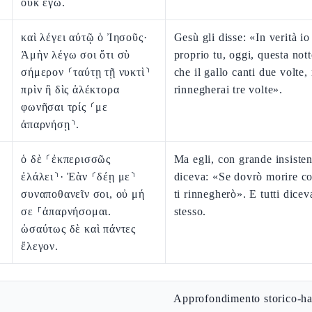
οὐκ ἐγώ.
καὶ λέγει αὐτῷ ὁ Ἰησοῦς·
Gesù gli disse: «In verità io 
Ἀμὴν λέγω σοι ὅτι σὺ
proprio tu, oggi, questa not
σήμερον ⸂ταύτῃ τῇ νυκτὶ⸃
che il gallo canti due volte,
πρὶν ἢ δὶς ἀλέκτορα
rinnegherai tre volte».
φωνῆσαι τρίς ⸂με
ἀπαρνήσῃ⸃.
ὁ δὲ ⸂ἐκπερισσῶς
Ma egli, con grande insiste
ἐλάλει⸃· Ἐὰν ⸂δέῃ με⸃
diceva: «Se dovrò morire co
συναποθανεῖν σοι, οὐ μή
ti rinnegherò». E tutti dicev
σε ⸀ἀπαρνήσομαι.
stesso.
ὡσαύτως δὲ καὶ πάντες
ἔλεγον.
Approfondimento storico-ha