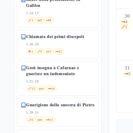
Galilea
1,14-15
30
🔗
3
📜
5
🗝️
8
🗝️
4
🔗
1
Chiamata dei primi discepoli
1,16-20
🌀
1
🔗
5
📜
3
🗝️
12
Gesù insegna a Cafarnao e
31
guarisce un indemoniato
🗝️
5
1,21-28
🔗
12
📜
4
🗝️
18
Guarigione della suocera di Pietro
1,29-31
🔗
6
📜
4
🗝️
11