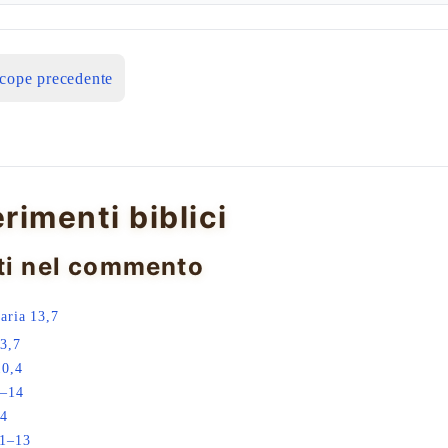
icope precedente
erimenti biblici
ti nel commento
aria 13,7
3,7
10,4
9–14
34
11–13