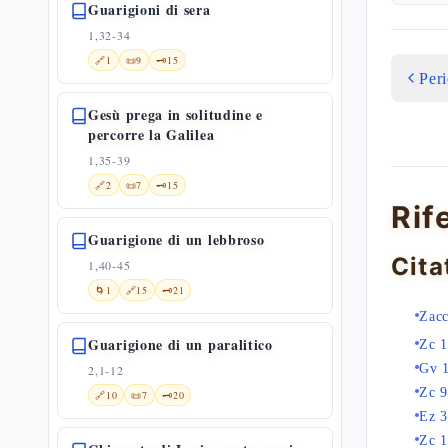
Guarigioni di sera
1,32-34
🔗
1
📜
9
🗝️
15
Per
Gesù prega in solitudine e
percorre la Galilea
1,35-39
🔗
2
📜
7
🗝️
15
Rif
Guarigione di un lebbroso
Cita
1,40-45
🌀
1
🔗
15
🗝️
21
Zacc
Guarigione di un paralitico
Zc 1
Gv 
2,1-12
Zc 
🔗
10
📜
7
🗝️
20
Ez 
Zc 