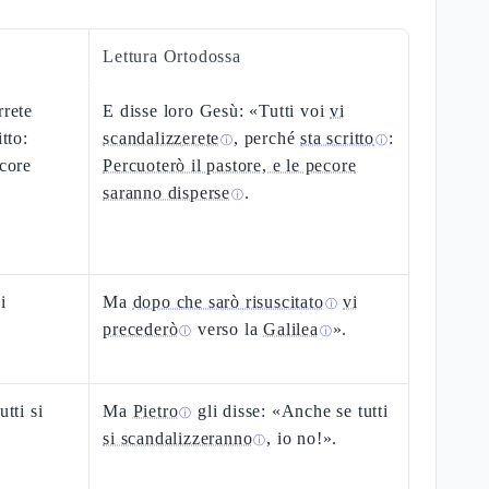
Lettura Ortodossa
rrete
E disse loro Gesù: «Tutti voi
vi
tto:
scandalizzerete
, perché
sta scritto
:
ⓘ
ⓘ
ecore
Percuoterò il pastore, e le pecore
saranno disperse
.
ⓘ
i
Ma
dopo che sarò risuscitato
vi
ⓘ
precederò
verso la
Galilea
».
ⓘ
ⓘ
tti si
Ma
Pietro
gli disse: «Anche se tutti
ⓘ
si scandalizzeranno
, io no!».
ⓘ