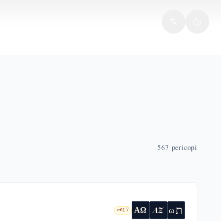
567
pericopi
ת
AZ
ω
ΑΩ
🗝️
17