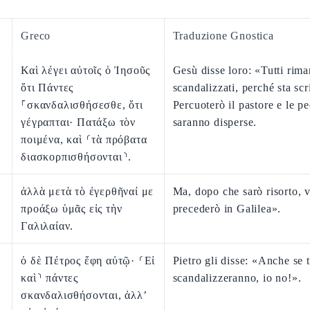
Greco
Traduzione Gnostica
Καὶ λέγει αὐτοῖς ὁ Ἰησοῦς
Gesù disse loro: «Tutti rima
ὅτι Πάντες
scandalizzati, perché sta scri
⸀σκανδαλισθήσεσθε, ὅτι
Percuoterò il pastore e le p
γέγραπται· Πατάξω τὸν
saranno disperse.
ποιμένα, καὶ ⸂τὰ πρόβατα
διασκορπισθήσονται⸃.
ἀλλὰ μετὰ τὸ ἐγερθῆναί με
Ma, dopo che sarò risorto, v
προάξω ὑμᾶς εἰς τὴν
precederò in Galilea».
Γαλιλαίαν.
ὁ δὲ Πέτρος ἔφη αὐτῷ· ⸂Εἰ
Pietro gli disse: «Anche se tu
καὶ⸃ πάντες
scandalizzeranno, io no!».
σκανδαλισθήσονται, ἀλλ’