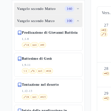
Vangelo secondo Matteo
160
Vers.
Vangelo secondo Marco
100
27
🗝️
3
Predicazione di Giovanni Battista
🔗
3
1,1-8
🔗
18
📜
4
🗝️
9
Battesimo di Gesù
1,9-11
28
✨
1
🔗
6
📜
3
🗝️
18
🗝️
3
Tentazione nel deserto
1,12-13
29
🔗
28
📜
1
🗝️
15
🗝️
2
Inizio della predicazione in