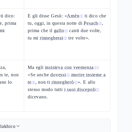
ti dico:
E gli disse Gesù: «
Amèn
ti dico che
ⓘ
te, prima
tu, oggi, in questa notte di
Pesach
,
ⓘ
 mi
prima che il
gallo
canti due volte,
ⓘ
tu mi
rinnegherai
tre volte».
ⓘ
nza,
Ma egli
insisteva con veemenza
:
ⓘ
n te, non
«Se anche
dovessi
morire insieme a
ⓘ
ano lo
te
, non ti
rinnegherò
». E allo
ⓘ
ⓘ
stesso modo tutti
i suoi discepoli
ⓘ
dicevano.
lakhico