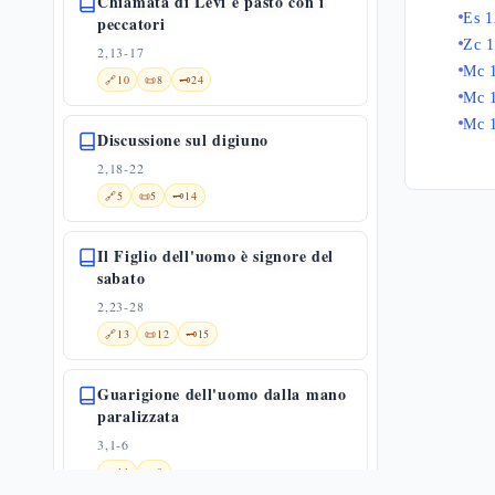
Chiamata di Levi e pasto con i
Es 1
peccatori
Zc 1
2,13-17
Mc 
🔗
10
📜
8
🗝️
24
Mc 
Mc 
Discussione sul digiuno
2,18-22
🔗
5
📜
5
🗝️
14
Il Figlio dell'uomo è signore del
sabato
2,23-28
🔗
13
📜
12
🗝️
15
Guarigione dell'uomo dalla mano
paralizzata
3,1-6
📜
11
🗝️
8