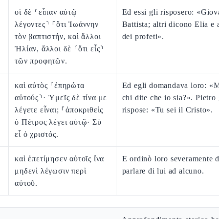
οἱ δὲ ⸂εἶπαν αὐτῷ
Ed essi gli risposero: «Giov
λέγοντες⸃ ⸀ὅτι Ἰωάννην
Battista; altri dicono Elia e 
τὸν βαπτιστήν, καὶ ἄλλοι
dei profeti».
Ἠλίαν, ἄλλοι δὲ ⸂ὅτι εἷς⸃
τῶν προφητῶν.
καὶ αὐτὸς ⸂ἐπηρώτα
Ed egli domandava loro: «M
αὐτούς⸃· Ὑμεῖς δὲ τίνα με
chi dite che io sia?». Pietro 
λέγετε εἶναι; ⸀ἀποκριθεὶς
rispose: «Tu sei il Cristo».
ὁ Πέτρος λέγει αὐτῷ· Σὺ
εἶ ὁ χριστός.
καὶ ἐπετίμησεν αὐτοῖς ἵνα
E ordinò loro severamente 
μηδενὶ λέγωσιν περὶ
parlare di lui ad alcuno.
αὐτοῦ.