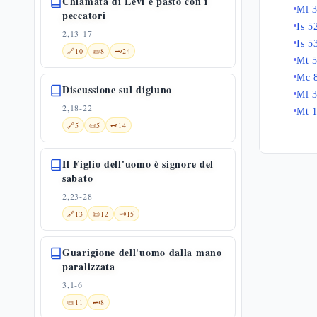
Chiamata di Levi e pasto con i
Ml 3
peccatori
Is 5
2,13-17
Is 5
🔗
10
📜
8
🗝️
24
Mt 5
Mc 
Discussione sul digiuno
Ml 3
2,18-22
Mt 
🔗
5
📜
5
🗝️
14
Il Figlio dell'uomo è signore del
sabato
2,23-28
🔗
13
📜
12
🗝️
15
Guarigione dell'uomo dalla mano
paralizzata
3,1-6
📜
11
🗝️
8