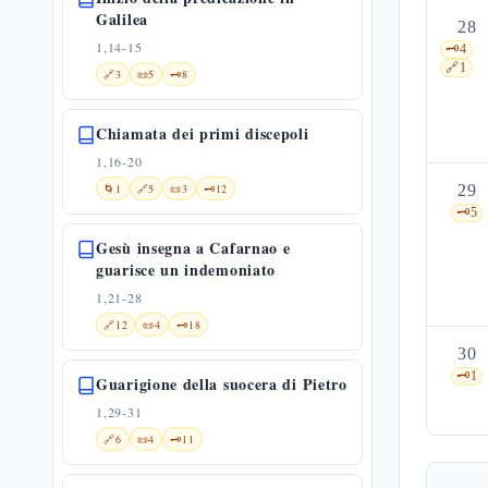
Galilea
28
1,14-15
🗝️
4
🔗
1
🔗
3
📜
5
🗝️
8
Chiamata dei primi discepoli
1,16-20
🌀
1
🔗
5
📜
3
🗝️
12
29
🗝️
5
Gesù insegna a Cafarnao e
guarisce un indemoniato
1,21-28
🔗
12
📜
4
🗝️
18
30
🗝️
1
Guarigione della suocera di Pietro
1,29-31
🔗
6
📜
4
🗝️
11