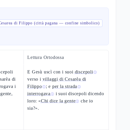
Cesarea di Filippo (città pagana — confine simbolico)
Lettura Ortodossa
scepoli
E Gesù uscì con i suoi
discepoli
ⓘ
sarèa di
verso i
villaggi di Cesarèa di
rrogava i
Filippo
; e
per la strada
ⓘ
ⓘ
 gente,
interrogava
i suoi discepoli dicendo
ⓘ
loro: «
Chi dice la gente
che io
ⓘ
sia?».