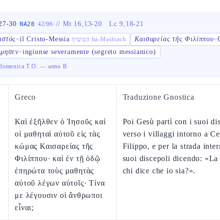
27-30
·
·
·
//
Mt 16,13-20
·
Lc 9,18-21
NA28
42
/
96
ιστός
il Cristo-Messia
Καισαρείας τῆς Φιλίππου
=
הַמָּשִׁיחַ ha-Mashiach
=
ίμησεν
ingiunse severamente (segreto messianico)
=
omenica T.O. — anno B
Greco
Traduzione Gnostica
Καὶ ἐξῆλθεν ὁ Ἰησοῦς καὶ
Poi Gesù partì con i suoi di
οἱ μαθηταὶ αὐτοῦ εἰς τὰς
verso i villaggi intorno a Ce
κώμας Καισαρείας τῆς
Filippo, e per la strada inte
Φιλίππου· καὶ ἐν τῇ ὁδῷ
suoi discepoli dicendo: «La
ἐπηρώτα τοὺς μαθητὰς
chi dice che io sia?».
αὐτοῦ λέγων αὐτοῖς· Τίνα
με λέγουσιν οἱ ἄνθρωποι
εἶναι;