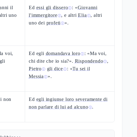
anni il
Ed
essi gli dissero
: «
Giovanni
ⓘ
altri uno
l'immergitore
, e altri
Elia
, altri
ⓘ
ⓘ
uno dei
profeti
».
ⓘ
a voi,
Ed egli
domandava loro
: «Ma voi,
ⓘ
gli
chi dite che io sia?».
Rispondendo
,
ⓘ
Pietro
gli dice
: «
Tu sei il
ⓘ
ⓘ
Messia
».
ⓘ
di non
Ed
egli ingiunse loro severamente di
non parlare di lui ad alcuno
.
ⓘ