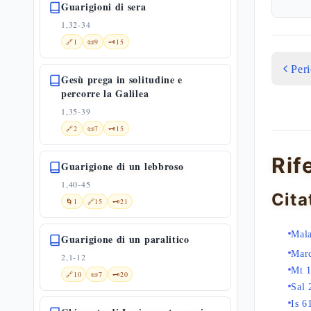
Guarigioni di sera
1,32-34
🔗
1
📜
9
🗝️
15
Per
Gesù prega in solitudine e
percorre la Galilea
1,35-39
🔗
2
📜
7
🗝️
15
Rif
Guarigione di un lebbroso
1,40-45
Cita
🌀
1
🔗
15
🗝️
21
Mala
Guarigione di un paralitico
Mar
2,1-12
Mt 
🔗
10
📜
7
🗝️
20
Sal 
Is 6