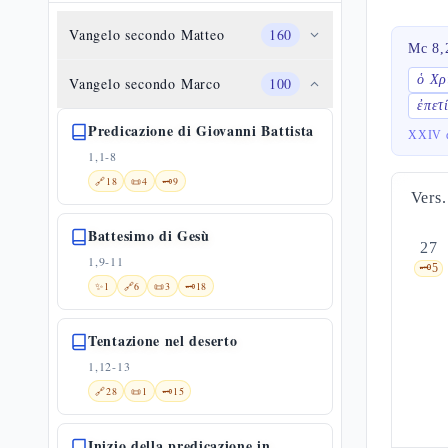
Vangelo secondo Matteo
160
Mc 8,
ὁ Χρ
Vangelo secondo Marco
100
ἐπετ
Predicazione di Giovanni Battista
XXIV d
1,1-8
🔗
18
📜
4
🗝️
9
Vers.
Battesimo di Gesù
27
1,9-11
🗝️
5
✨
1
🔗
6
📜
3
🗝️
18
Tentazione nel deserto
1,12-13
🔗
28
📜
1
🗝️
15
Inizio della predicazione in