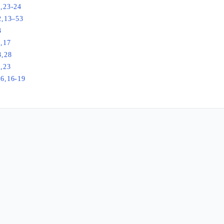
,23-24
2,13–53
3
,17
8,28
,23
16,16-19