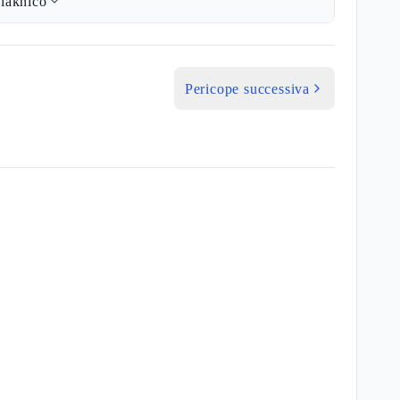
lakhico
Pericope successiva