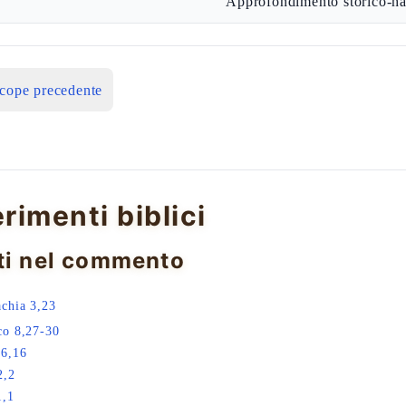
Approfondimento storico-ha
icope precedente
erimenti biblici
ti nel commento
chia 3,23
co 8,27-30
16,16
2,2
1,1