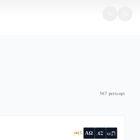
567
pericopi
ת
AZ
ω
ΑΩ
🗝️
15