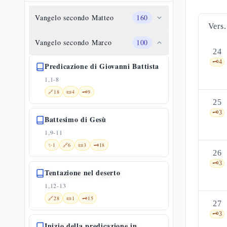
Vangelo secondo Matteo
160
Vers.
Vangelo secondo Marco
100
24
🗝️
4
Predicazione di Giovanni Battista
1,1-8
🔗
18
📜
4
🗝️
9
25
🗝️
3
Battesimo di Gesù
1,9-11
✨
1
🔗
6
📜
3
🗝️
18
26
🗝️
3
Tentazione nel deserto
1,12-13
🔗
28
📜
1
🗝️
15
27
🗝️
3
Inizio della predicazione in