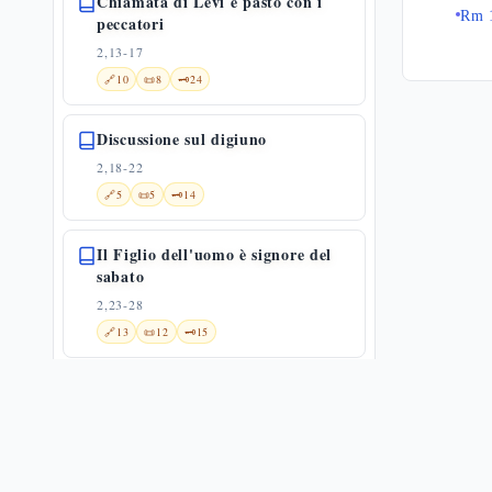
Chiamata di Levi e pasto con i
Rm 
peccatori
2,13-17
🔗
10
📜
8
🗝️
24
Discussione sul digiuno
2,18-22
🔗
5
📜
5
🗝️
14
Il Figlio dell'uomo è signore del
sabato
2,23-28
🔗
13
📜
12
🗝️
15
Guarigione dell'uomo dalla mano
paralizzata
3,1-6
📜
11
🗝️
8