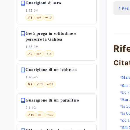
Guarigioni di sera
Per
1,32-34
🔗
1
📜
9
🗝️
15
Gesù prega in solitudine e
percorre la Galilea
Rif
1,35-39
🔗
2
📜
7
🗝️
15
Cita
Guarigione di un lebbroso
1,40-45
Mar
🌀
1
🔗
15
🗝️
21
Rm 
Dt 7
Guarigione di un paralitico
Am 
Is 5
2,1-12
Is 6
🔗
10
📜
7
🗝️
20
Zc 1
Rm 