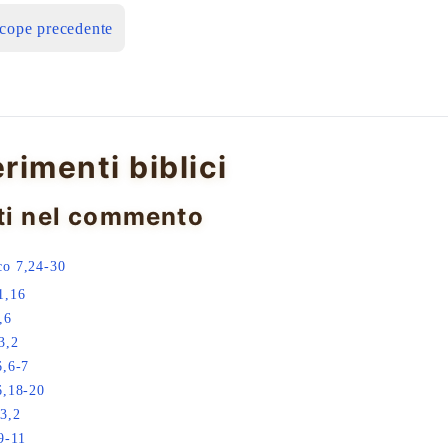
icope precedente
erimenti biblici
ti nel commento
co 7,24-30
1,16
,6
3,2
6,6-7
6,18-20
3,2
9-11