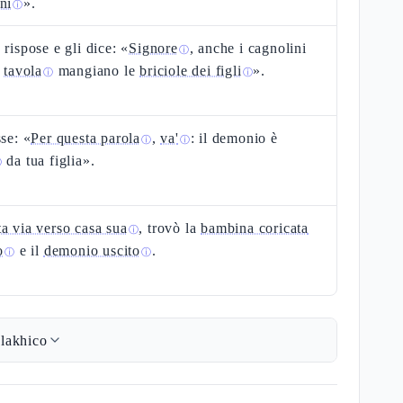
ni
».
ⓘ
 rispose e gli dice: «
Signore
, anche i cagnolini
ⓘ
a
tavola
mangiano le
briciole dei figli
».
ⓘ
ⓘ
sse: «
Per questa parola
,
va'
: il demonio è
ⓘ
ⓘ
da tua figlia».
ⓘ
a via verso casa sua
, trovò la
bambina coricata
ⓘ
o
e il
demonio uscito
.
ⓘ
ⓘ
lakhico