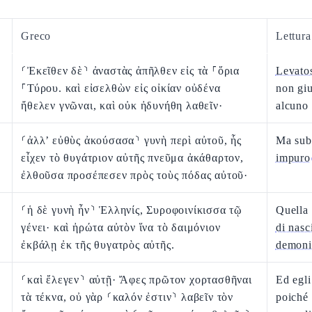
Greco
Lettur
⸂Ἐκεῖθεν δὲ⸃ ἀναστὰς ἀπῆλθεν εἰς τὰ ⸀ὅρια
Levatos
⸀Τύρου. καὶ εἰσελθὼν εἰς οἰκίαν οὐδένα
non gi
ἤθελεν γνῶναι, καὶ οὐκ ἠδυνήθη λαθεῖν·
alcuno
⸂ἀλλ’ εὐθὺς ἀκούσασα⸃ γυνὴ περὶ αὐτοῦ, ἧς
Ma sub
εἶχεν τὸ θυγάτριον αὐτῆς πνεῦμα ἀκάθαρτον,
impuro
ἐλθοῦσα προσέπεσεν πρὸς τοὺς πόδας αὐτοῦ·
⸂ἡ δὲ γυνὴ ἦν⸃ Ἑλληνίς, Συροφοινίκισσα τῷ
Quella
γένει· καὶ ἠρώτα αὐτὸν ἵνα τὸ δαιμόνιον
di nasc
ἐκβάλῃ ἐκ τῆς θυγατρὸς αὐτῆς.
demoni
⸂καὶ ἔλεγεν⸃ αὐτῇ· Ἄφες πρῶτον χορτασθῆναι
Ed egli
τὰ τέκνα, οὐ γὰρ ⸂καλόν ἐστιν⸃ λαβεῖν τὸν
poiché 