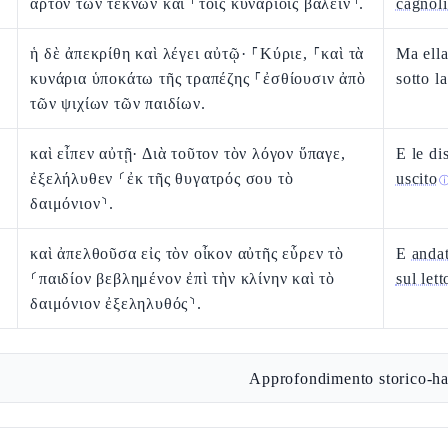
ἄρτον τῶν τέκνων καὶ ⸂τοῖς κυναρίοις βαλεῖν⸃.
cagnoli
ἡ δὲ ἀπεκρίθη καὶ λέγει αὐτῷ· ⸀Κύριε, ⸀καὶ τὰ
Ma ella
κυνάρια ὑποκάτω τῆς τραπέζης ⸀ἐσθίουσιν ἀπὸ
sotto l
τῶν ψιχίων τῶν παιδίων.
καὶ εἶπεν αὐτῇ· Διὰ τοῦτον τὸν λόγον ὕπαγε,
E le di
ἐξελήλυθεν ⸂ἐκ τῆς θυγατρός σου τὸ
uscito
δαιμόνιον⸃.
καὶ ἀπελθοῦσα εἰς τὸν οἶκον αὐτῆς εὗρεν τὸ
E
andat
⸂παιδίον βεβλημένον ἐπὶ τὴν κλίνην καὶ τὸ
sul lett
δαιμόνιον ἐξεληλυθός⸃.
Approfondimento storico-ha