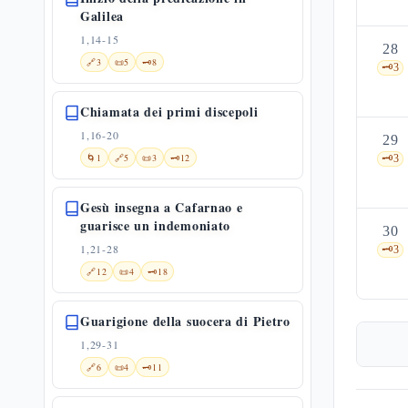
Galilea
1,14-15
28
🔗
3
📜
5
🗝️
8
🗝️
3
Chiamata dei primi discepoli
1,16-20
29
🌀
1
🔗
5
📜
3
🗝️
12
🗝️
3
Gesù insegna a Cafarnao e
guarisce un indemoniato
30
1,21-28
🗝️
3
🔗
12
📜
4
🗝️
18
Guarigione della suocera di Pietro
1,29-31
🔗
6
📜
4
🗝️
11