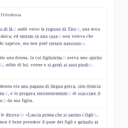
a Ortodossa
i di là
andò verso la
regione di Tiro
, una terra
ⓘ
ⓘ
udaica; ed
entrato in una casa
non voleva che
ⓘ
 lo sapesse, ma non poté
restare nascosto
.
ⓘ
ito una donna, la cui
figlioletta
aveva uno
spirito
ⓘ
, udito di lui, venne e
si gettò ai suoi piedi
.
ⓘ
ⓘ
 donna era
una pagana di lingua greca, siro-fenicia
ita
, e lo
pregava insistentemente
di
scacciare il
ⓘ
ⓘ
o
da sua figlia.
ⓘ
 le
diceva
: «
Lascia prima che si sazino i figli
,
ⓘ
ⓘ
non è bene prendere il pane dei figli e
gettarlo ai