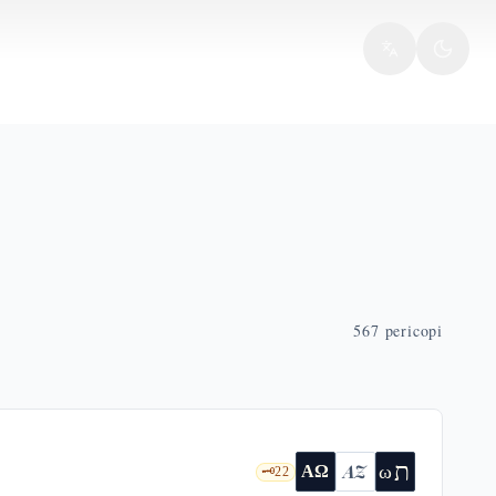
567
pericopi
ת
AZ
ω
ΑΩ
🗝️
22