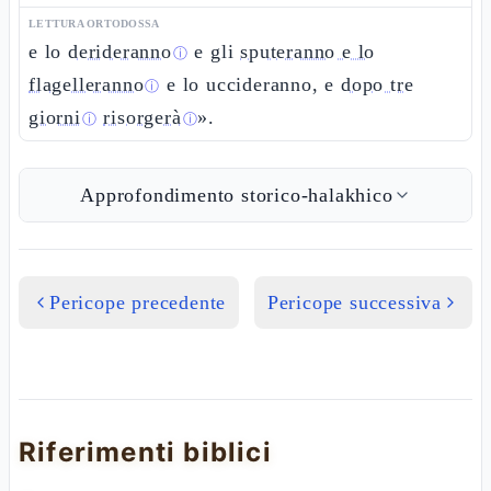
LETTURA ORTODOSSA
e lo
derideranno
e gli
sputeranno e lo
ⓘ
flagelleranno
e lo uccideranno, e
dopo tre
ⓘ
giorni
risorgerà
».
ⓘ
ⓘ
Approfondimento storico-halakhico
Pericope precedente
Pericope successiva
Riferimenti biblici