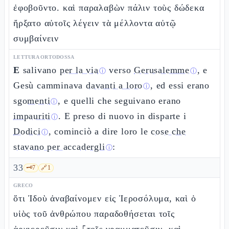
ἐφοβοῦντο. καὶ παραλαβὼν πάλιν τοὺς δώδεκα
ἤρξατο αὐτοῖς λέγειν τὰ μέλλοντα αὐτῷ
συμβαίνειν
LETTURA ORTODOSSA
E
salivano
per la via
verso
Gerusalemme
, e
ⓘ
ⓘ
Gesù camminava
davanti a loro
, ed essi erano
ⓘ
sgomenti
, e quelli che seguivano erano
ⓘ
impauriti
. E preso di nuovo in disparte i
ⓘ
Dodici
, cominciò a dire loro le
cose che
ⓘ
stavano per accadergli
:
ⓘ
33
🗝️
7
🔗
1
GRECO
ὅτι Ἰδοὺ ἀναβαίνομεν εἰς Ἱεροσόλυμα, καὶ ὁ
υἱὸς τοῦ ἀνθρώπου παραδοθήσεται τοῖς