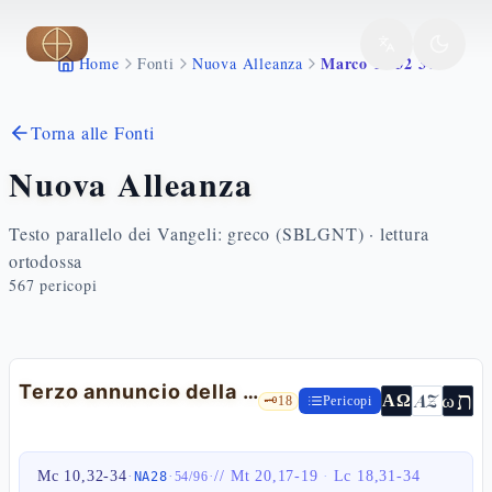
Vai al contenuto principale
Marco 10 32 34
Home
Fonti
Nuova Alleanza
Torna alle Fonti
Nuova Alleanza
Testo parallelo dei Vangeli: greco (SBLGNT) · lettura
ortodossa
567
pericopi
Terzo annuncio della passione
ת
AZ
ω
ΑΩ
🗝️
18
Pericopi
Mc 10,32-34
·
·
·
//
Mt 20,17-19
·
Lc 18,31-34
NA28
54
/
96