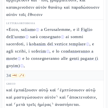
ἀρχιερεῦσιν καὶ ⸀τοῖς γραμματεῦσιν, καὶ
κατακρινοῦσιν αὐτὸν θανάτῳ καὶ παραδώσουσιν
αὐτὸν τοῖς ἔθνεσιν
LETTURA ORTODOSSA
«Ecco,
saliamo
a Gerusalemme, e il
Figlio
ⓘ
dell'uomo
sarà
consegnato
ai sommi
ⓘ
ⓘ
sacerdoti, i
kohanim del vertice templare
, e
ⓘ
agli scribi, i
soferim
, e lo
condanneranno a
ⓘ
morte
e lo consegneranno alle
genti pagane (i
ⓘ
goyim)
,
ⓘ
34
🗝️
4
🔗
4
GRECO
καὶ ἐμπαίξουσιν αὐτῷ καὶ ⸂ἐμπτύσουσιν αὐτῷ
καὶ μαστιγώσουσιν αὐτὸν⸃ καὶ ⸀ἀποκτενοῦσιν,
καὶ ⸂μετὰ τρεῖς ἡμέρας⸃ ἀναστήσεται.