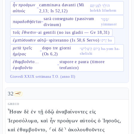
ἦν προάγων
camminava davanti (Mi
הוֹלֵךְ לִפְנֵיהֶם
=
holekh lifnehem
αὐτούς
2,13; Is 52,12)
sarà consegnato (passivum
יִמָּסֵר
παραδοθήσεται
=
yimmaser
divinum)
τοῖς ἔθνεσιν
ai gentili (no ius gladii — Gv 18,31)
=
ἐμπτύσουσιν αὐτῷ
spiteranno (Is 50,6 Servo)
=
יָרְקוּ bo
μετὰ τρεῖς
dopo tre giorni
בַּיּוֹם הַשְּׁלִישִׁי ba-yom ha-
=
shelishi
ἡμέρας
(Os 6,2)
ἐθαμβοῦντο...
stupore e paura (timore
=
ἐφοβοῦντο
teofanico)
Giovedì XXIX settimana T.O. (anno II)
32
🗝️
7
GRECO
Ἦσαν δὲ ἐν τῇ ὁδῷ ἀναβαίνοντες εἰς
Ἱεροσόλυμα, καὶ ἦν προάγων αὐτοὺς ὁ Ἰησοῦς,
καὶ ἐθαμβοῦντο, ⸂οἱ δὲ⸃ ἀκολουθοῦντες