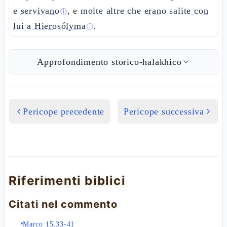
e
servivano
, e molte altre che
erano salite con
ⓘ
lui a Hierosólyma
.
ⓘ
Approfondimento storico-halakhico
Pericope precedente
Pericope successiva
Riferimenti biblici
Citati nel commento
Marco 15,33-41