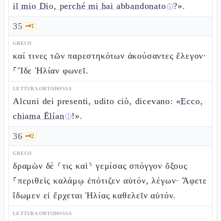
il mio Dio, perché mi hai abbandonato
?».
ⓘ
35
🗝️
1
GRECO
καί τινες τῶν παρεστηκότων ἀκούσαντες ἔλεγον·
⸀Ἴδε Ἠλίαν φωνεῖ.
LETTURA ORTODOSSA
Alcuni dei presenti, udito ciò, dicevano: «
Ecco,
chiama Ēlían
!».
ⓘ
36
🗝️
2
GRECO
δραμὼν δέ ⸂τις καὶ⸃ γεμίσας σπόγγον ὄξους
⸀περιθεὶς καλάμῳ ἐπότιζεν αὐτόν, λέγων· Ἄφετε
ἴδωμεν εἰ ἔρχεται Ἠλίας καθελεῖν αὐτόν.
LETTURA ORTODOSSA