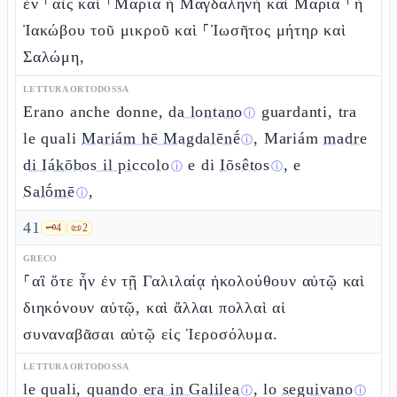
ἐν ⸀αἷς καὶ ⸀Μαρία ἡ Μαγδαληνὴ καὶ Μαρία ⸀ἡ
Ἰακώβου τοῦ μικροῦ καὶ ⸀Ἰωσῆτος μήτηρ καὶ
Σαλώμη,
LETTURA ORTODOSSA
Erano anche donne,
da lontano
guardanti, tra
ⓘ
le quali
Mariám hē Magdalēnḗ
, Mariám
madre
ⓘ
di Iákōbos il piccolo
e di
Iōsêtos
, e
ⓘ
ⓘ
Salṓmē
,
ⓘ
41
🗝️
4
📜
2
GRECO
⸀αἳ ὅτε ἦν ἐν τῇ Γαλιλαίᾳ ἠκολούθουν αὐτῷ καὶ
διηκόνουν αὐτῷ, καὶ ἄλλαι πολλαὶ αἱ
συναναβᾶσαι αὐτῷ εἰς Ἱεροσόλυμα.
LETTURA ORTODOSSA
le quali,
quando era in Galilea
, lo
seguivano
ⓘ
ⓘ