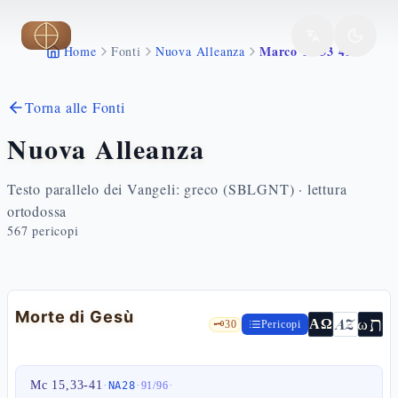
Vai al contenuto principale
Marco 15 33 41
Home
Fonti
Nuova Alleanza
Torna alle Fonti
Nuova Alleanza
Testo parallelo dei Vangeli: greco (SBLGNT) · lettura
ortodossa
567
pericopi
Morte di Gesù
ת
AZ
ω
ΑΩ
🗝️
30
Pericopi
Mc 15,33-41
·
·
·
NA28
91
/
96