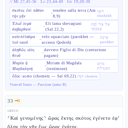
//
Mt 27,45-56
·
Lc 23,44-49
·
Gv 19,28-30
σκότος ἐπὶ πᾶσαν
tenebre sulla terra (Am
חֹשֶׁךְ
=
choshekh
τὴν γῆν
8,9)
Ἐλωΐ λεμὰ
Eli lama shevaqtani
אֵלִי אֵלִי לָמָה
=
שְׁבַקְתַּנִי
σαβαχθανί
(Sal 22,2)
κατεπέτασμα
velo squarciato (parokhet —
פָּרֹכֶת
=
parokhet
τοῦ ναοῦ
accesso Qodesh)
ἀληθῶς υἱὸς
davvero Figlio di Dio (centurione
=
θεοῦ
pagano)
Μαρία ἡ
Miriam di Magdala
מִרְיָם
=
הַמַּגְדָּלִית
Μαγδαληνή
(testimone)
ὄξος
aceto (chometz — Sal 69,22)
=
חֹמֶץ chometz
Venerdì Santo — Passione (anno B)
33
🗝️
3
GRECO
⸂Καὶ γενομένης⸃ ὥρας ἕκτης σκότος ἐγένετο ἐφ’
ὅλην τὴν γῆν ἕως ὥρας ἐνάτης.