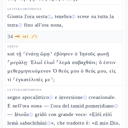
LETTURA ORTODOSSA
Giunta
l'ora sesta
,
tenebra
scese
su tutta la
ⓘ
ⓘ
terra
fino all'ora nona,
ⓘ
34
🗝️
6
📜
1
🔗
1
GRECO
καὶ τῇ ⸂ἐνάτῃ ὥρᾳ⸃ ἐβόησεν ὁ Ἰησοῦς φωνῇ
⸀μεγάλῃ· Ἐλωῒ ἐλωῒ ⸀λεμὰ σαβαχθάνι; ὅ ἐστιν
μεθερμηνευόμενον Ὁ θεός μου ὁ θεός μου, εἰς
τί ⸂ἐγκατέλιπές με⸃;
LETTURA ORTODOSSA
segno apocalittico
e
inversione
creazionale.
ⓘ
ⓘ
E nell'ora nona —
l'ora del tamid pomeridiano
ⓘ
—
Iēsoûs
gridò con grande voce: «
Elōì elōì
ⓘ
lemà sabachtháni
», che tradotto è: «
il mio Dio,
ⓘ