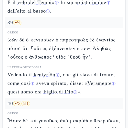
E il
velo del Tempio
fu
squarciato in due
ⓘ
ⓘ
dall'alto al basso
.
ⓘ
39
🗝️
4
GRECO
ἰδὼν δὲ ὁ κεντυρίων ὁ παρεστηκὼς ἐξ ἐναντίας
αὐτοῦ ὅτι ⸀οὕτως ἐξέπνευσεν εἶπεν· Ἀληθῶς
⸂οὗτος ὁ ἄνθρωπος⸃ υἱὸς ⸂θεοῦ ἦν⸃.
LETTURA ORTODOSSA
Vedendo il
kentyríōn
, che gli stava di fronte,
ⓘ
come così
aveva spirato, disse: «
Veramente
ⓘ
ⓘ
quest'uomo era
Figlio di Dio
».
ⓘ
40
🗝️
5
📜
1
GRECO
Ἦσαν δὲ καὶ γυναῖκες ἀπὸ μακρόθεν θεωροῦσαι,