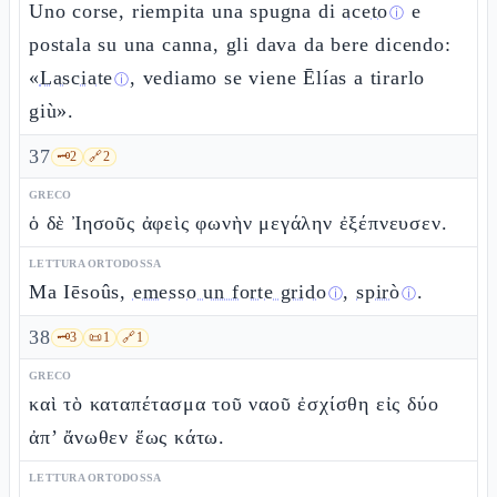
Uno corse, riempita una spugna di
aceto
e
ⓘ
postala su una canna, gli dava da bere dicendo:
«
Lasciate
, vediamo se viene Ēlías a tirarlo
ⓘ
giù».
37
🗝️
2
🔗
2
GRECO
ὁ δὲ Ἰησοῦς ἀφεὶς φωνὴν μεγάλην ἐξέπνευσεν.
LETTURA ORTODOSSA
Ma Iēsoûs,
emesso un forte grido
,
spirò
.
ⓘ
ⓘ
38
🗝️
3
📜
1
🔗
1
GRECO
καὶ τὸ καταπέτασμα τοῦ ναοῦ ἐσχίσθη εἰς δύο
ἀπ’ ἄνωθεν ἕως κάτω.
LETTURA ORTODOSSA