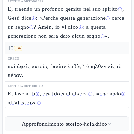
LETTURA ORTODOSSA
E,
traendo un profondo gemito nel suo spirito
,
ⓘ
Gesù dice
: «Perché
questa generazione
cerca
ⓘ
ⓘ
un segno
?
Amèn, io vi dico
:
a questa
ⓘ
ⓘ
generazione non sarà dato alcun segno
».
ⓘ
13
🗝️
4
GRECO
καὶ ἀφεὶς αὐτοὺς ⸂πάλιν ἐμβὰς⸃ ἀπῆλθεν εἰς τὸ
πέραν.
LETTURA ORTODOSSA
E,
lasciatili
,
risalito sulla barca
,
se ne andò
ⓘ
ⓘ
ⓘ
all'altra riva
.
ⓘ
Approfondimento storico-halakhico