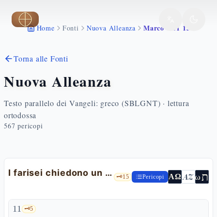
Vai al contenuto principale
Marco 8 11 13
Home
Fonti
Nuova Alleanza
Torna alle Fonti
Nuova Alleanza
Testo parallelo dei Vangeli: greco (SBLGNT) · lettura
ortodossa
567
pericopi
I farisei chiedono un segno
ת
AZ
ω
ΑΩ
🗝️
15
Pericopi
11
🗝️
5