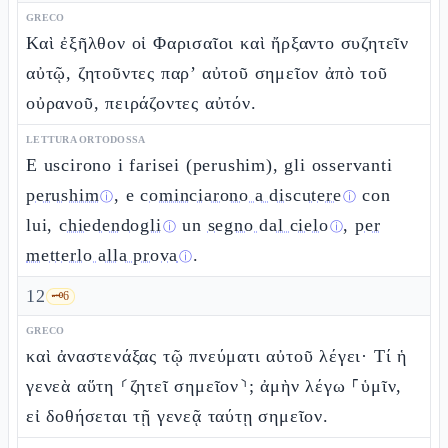
GRECO
Καὶ ἐξῆλθον οἱ Φαρισαῖοι καὶ ἤρξαντο συζητεῖν
αὐτῷ, ζητοῦντες παρ’ αὐτοῦ σημεῖον ἀπὸ τοῦ
οὐρανοῦ, πειράζοντες αὐτόν.
LETTURA ORTODOSSA
E uscirono i farisei (perushim), gli osservanti
perushim
, e
cominciarono a discutere
con
ⓘ
ⓘ
lui,
chiedendogli
un
segno dal cielo
,
per
ⓘ
ⓘ
metterlo alla prova
.
ⓘ
12
🗝️
6
GRECO
καὶ ἀναστενάξας τῷ πνεύματι αὐτοῦ λέγει· Τί ἡ
γενεὰ αὕτη ⸂ζητεῖ σημεῖον⸃; ἀμὴν λέγω ⸀ὑμῖν,
εἰ δοθήσεται τῇ γενεᾷ ταύτῃ σημεῖον.