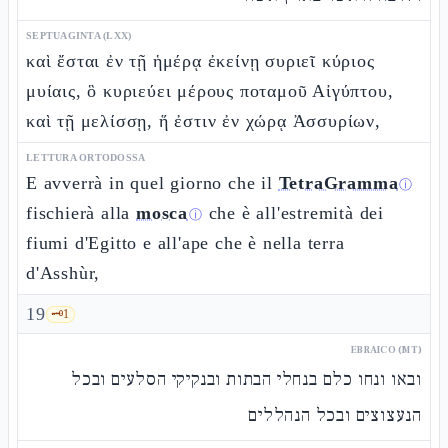
SEPTUAGINTA (LXX)
καὶ ἔσται ἐν τῇ ἡμέρᾳ ἐκείνῃ συριεῖ κύριος
μυίαις, ὃ κυριεύει μέρους ποταμοῦ Αἰγύπτου,
καὶ τῇ μελίσσῃ, ἥ ἐστιν ἐν χώρᾳ Ἀσσυρίων,
LETTURA ORTODOSSA
E avverrà in quel giorno che il
TetraGramma
ⓘ
fischierà alla
mosca
che è all'estremità dei
ⓘ
fiumi d'Egitto e all'ape che è nella terra
d'Asshùr,
19
🗝️
1
EBRAICO (MT)
ובאו ונחו כלם בנחלי הבתות ובנקיקי הסלעים ובכל
הנעצוצים ובכל הנהללים