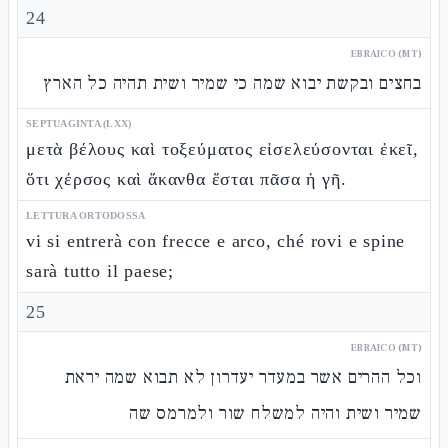
24
EBRAICO (MT)
בחצים ובקשת יבוא שמה כי שמיר ושית תהיה כל הארץ
SEPTUAGINTA (LXX)
μετὰ βέλους καὶ τοξεύματος εἰσελεύσονται ἐκεῖ,
ὅτι χέρσος καὶ ἄκανθα ἔσται πᾶσα ἡ γῆ.
LETTURA ORTODOSSA
vi si entrerà con frecce e arco, ché rovi e spine
sarà tutto il paese;
25
EBRAICO (MT)
וכל ההרים אשר במעדר יעדרון לא תבוא שמה יראת
שמיר ושית והיה למשלח שור ולמרמס שה