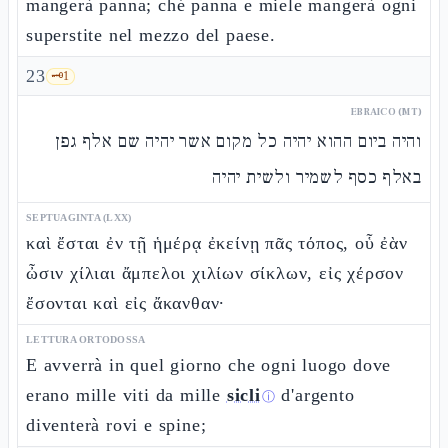
mangerà panna; ché panna e miele mangerà ogni
superstite nel mezzo del paese.
23
🗝️
1
EBRAICO (MT)
והיה ביום ההוא יהיה כל מקום אשר יהיה שם אלף גפן
באלף כסף לשמיר ולשית יהיה
SEPTUAGINTA (LXX)
καὶ ἔσται ἐν τῇ ἡμέρᾳ ἐκείνῃ πᾶς τόπος, οὗ ἐὰν
ὦσιν χίλιαι ἄμπελοι χιλίων σίκλων, εἰς χέρσον
ἔσονται καὶ εἰς ἄκανθαν·
LETTURA ORTODOSSA
E avverrà in quel giorno che ogni luogo dove
erano mille viti da mille
sicli
d'argento
ⓘ
diventerà rovi e spine;