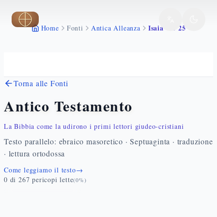
Vai al contenuto principale
Isaia 7 1 25
Home
Fonti
Antica Alleanza
Torna alle Fonti
Antico Testamento
La Bibbia come la udirono i primi lettori giudeo-cristiani
Testo parallelo: ebraico masoretico · Septuaginta · traduzione
· lettura ortodossa
Come leggiamo il testo
→
0
di
267
pericopi lette
(
0
%)