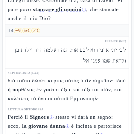
Ed egli disse: «Ascoltate ora, casa di Davìd! Vi
pare poco
stancare gli uomini
, che stancate
ⓘ
anche il mio Dio?
14
🗝️
3
📜
1
🔗
1
EBRAICO (MT)
לכן יתן אדני הוא לכם אות הנה העלמה הרה וילדת בן
וקראת שמו עמנו אל
SEPTUAGINTA (LXX)
διὰ τοῦτο δώσει κύριος αὐτὸς ὑμῖν σημεῖον· ἰδοὺ
ἡ παρθένος ἐν γαστρὶ ἕξει καὶ τέξεται υἱόν, καὶ
καλέσεις τὸ ὄνομα αὐτοῦ Εμμανουηλ·
LETTURA ORTODOSSA
Perciò il
Signore
stesso vi darà un segno:
ⓘ
ecco,
la giovane donna
è incinta e partorisce
ⓘ