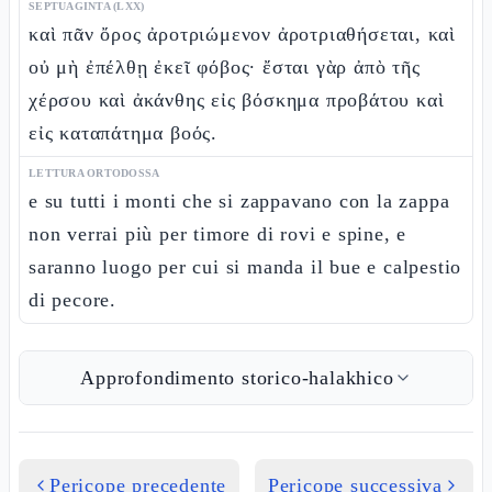
SEPTUAGINTA (LXX)
καὶ πᾶν ὄρος ἀροτριώμενον ἀροτριαθήσεται, καὶ
οὐ μὴ ἐπέλθῃ ἐκεῖ φόβος· ἔσται γὰρ ἀπὸ τῆς
χέρσου καὶ ἀκάνθης εἰς βόσκημα προβάτου καὶ
εἰς καταπάτημα βοός.
LETTURA ORTODOSSA
e su tutti i monti che si zappavano con la zappa
non verrai più per timore di rovi e spine, e
saranno luogo per cui si manda il bue e calpestio
di pecore.
Approfondimento storico-halakhico
Pericope precedente
Pericope successiva