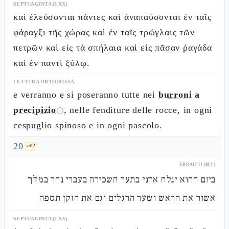
SEPTUAGINTA (LXX)
καὶ ἐλεύσονται πάντες καὶ ἀναπαύσονται ἐν ταῖς
φάραγξι τῆς χώρας καὶ ἐν ταῖς τρώγλαις τῶν
πετρῶν καὶ εἰς τὰ σπήλαια καὶ εἰς πᾶσαν ῥαγάδα
καὶ ἐν παντὶ ξύλῳ.
LETTURA ORTODOSSA
e verranno e si poseranno tutte nei
burroni a
precipizio
, nelle fenditure delle rocce, in ogni
ⓘ
cespuglio spinoso e in ogni pascolo.
20
🗝️
2
EBRAICO (MT)
ביום ההוא יגלח אדני בתער השכירה בעברי נהר במלך
אשור את הראש ושער הרגלים וגם את הזקן תספה
SEPTUAGINTA (LXX)