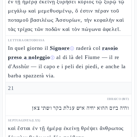
ἐν τῇ ἡμέρᾳ ἐκείνῃ ξυρήσει κύριος τῷ ξυρῷ τῷ
μεγάλῳ καὶ μεμεθυσμένῳ, ὅ ἐστιν πέραν τοῦ
ποταμοῦ βασιλέως Ἀσσυρίων, τὴν κεφαλὴν καὶ
τὰς τρίχας τῶν ποδῶν καὶ τὸν πώγωνα ἀφελεῖ.
LETTURA ORTODOSSA
In quel giorno il
Signore
raderà col
rasoio
ⓘ
preso a noleggio
al di là del Fiume — il re
ⓘ
d'Asshùr — il capo e i peli dei piedi, e anche la
barba spazzerà via.
21
EBRAICO (MT)
והיה ביום ההוא יחיה איש עגלת בקר ושתי צאן
SEPTUAGINTA (LXX)
καὶ ἔσται ἐν τῇ ἡμέρᾳ ἐκείνῃ θρέψει ἄνθρωπος