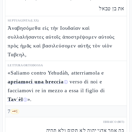
את בן טבאל
SEPTUAGINTA (LXX)
Ἀναβησόμεθα εἰς τὴν Ιουδαίαν καὶ
συλλαλήσαντες αὐτοῖς ἀποστρέψομεν αὐτοὺς
πρὸς ἡμᾶς καὶ βασιλεύσομεν αὐτῆς τὸν υἱὸν
Ταβεηλ,
LETTURA ORTODOSSA
«Saliamo contro Yehudàh, atterriamola e
apriamoci una breccia
verso di noi e
ⓘ
facciamovi re in mezzo a essa il figlio di
Tavʾèl
».
ⓘ
7
🗝️
1
EBRAICO (MT)
כה אמר אדני יהוה לא תקום ולא תהיה