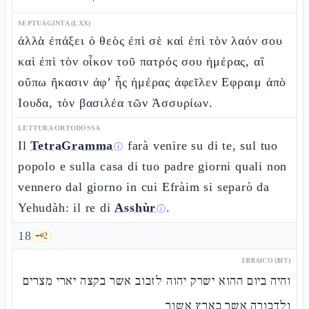
SEPTUAGINTA (LXX)
ἀλλὰ ἐπάξει ὁ θεὸς ἐπὶ σὲ καὶ ἐπὶ τὸν λαόν σου
καὶ ἐπὶ τὸν οἶκον τοῦ πατρός σου ἡμέρας, αἳ
οὔπω ἥκασιν ἀφ’ ἧς ἡμέρας ἀφεῖλεν Εφραιμ ἀπὸ
Ιουδα, τὸν βασιλέα τῶν Ἀσσυρίων.
LETTURA ORTODOSSA
Il
TetraGramma
farà venire su di te, sul tuo
ⓘ
popolo e sulla casa di tuo padre giorni quali non
vennero dal giorno in cui Efràim si separò da
Yehudàh: il re di
Asshùr
.
ⓘ
18
🗝️
2
EBRAICO (MT)
והיה ביום ההוא ישרק יהוה לזבוב אשר בקצה יארי מצרים
ולדבורה אשר בארץ אשור