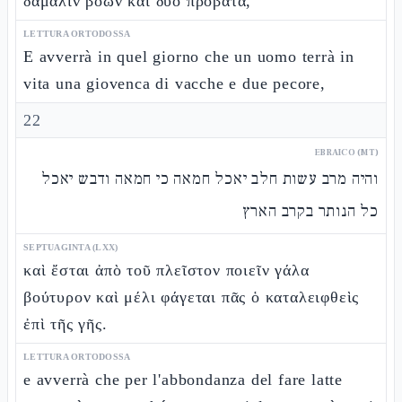
δάμαλιν βοῶν καὶ δύο πρόβατα,
LETTURA ORTODOSSA
E avverrà in quel giorno che un uomo terrà in
vita una giovenca di vacche e due pecore,
22
EBRAICO (MT)
והיה מרב עשות חלב יאכל חמאה כי חמאה ודבש יאכל
כל הנותר בקרב הארץ
SEPTUAGINTA (LXX)
καὶ ἔσται ἀπὸ τοῦ πλεῖστον ποιεῖν γάλα
βούτυρον καὶ μέλι φάγεται πᾶς ὁ καταλειφθεὶς
ἐπὶ τῆς γῆς.
LETTURA ORTODOSSA
e avverrà che per l'abbondanza del fare latte