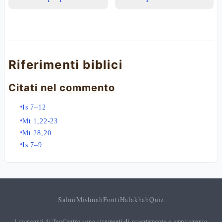
Riferimenti biblici
Citati nel commento
Is 7–12
Mt 1,22-23
Mt 28,20
Is 7–9
Salmi
Mishnah
Fonti
Halakhah
Quiz
I contenuti di TeoCentro sono strumenti di orientamento e ampliamento