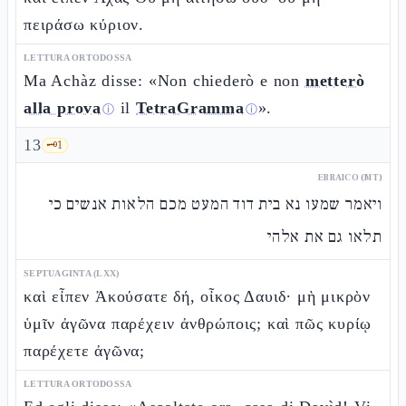
πειράσω κύριον.
LETTURA ORTODOSSA
Ma Achàz disse: «Non chiederò e non
metterò
alla prova
il
TetraGramma
».
ⓘ
ⓘ
13
🗝️
1
EBRAICO (MT)
ויאמר שמעו נא בית דוד המעט מכם הלאות אנשים כי
תלאו גם את אלהי
SEPTUAGINTA (LXX)
καὶ εἶπεν Ἀκούσατε δή, οἶκος Δαυιδ· μὴ μικρὸν
ὑμῖν ἀγῶνα παρέχειν ἀνθρώποις; καὶ πῶς κυρίῳ
παρέχετε ἀγῶνα;
LETTURA ORTODOSSA