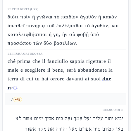
SEPTUAGINTA (LXX)
διότι πρὶν ἢ γνῶναι τὸ παιδίον ἀγαθὸν ἢ κακὸν
ἀπειθεῖ πονηρίᾳ τοῦ ἐκλέξασθαι τὸ ἀγαθόν, καὶ
καταλειφθήσεται ἡ γῆ, ἣν σὺ φοβῇ ἀπὸ
προσώπου τῶν δύο βασιλέων.
LETTURA ORTODOSSA
ché prima che il fanciullo sappia rigettare il
male e scegliere il bene, sarà abbandonata la
terra di cui tu hai orrore davanti ai suoi
due
re
.
ⓘ
17
🗝️
2
EBRAICO (MT)
יביא יהוה עליך ועל עמך ועל בית אביך ימים אשר לא
באו למיום סור אפרים מעל יהודה את מלך אשור