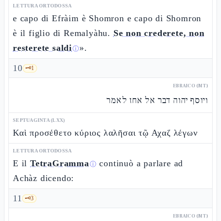
LETTURA ORTODOSSA
e capo di Efràim è Shomron e capo di Shomron
è il figlio di Remalyàhu.
Se non crederete, non
resterete saldi
».
ⓘ
10
🗝️
1
EBRAICO (MT)
ויוסף יהוה דבר אל אחז לאמר
SEPTUAGINTA (LXX)
Καὶ προσέθετο κύριος λαλῆσαι τῷ Αχαζ λέγων
LETTURA ORTODOSSA
E il
TetraGramma
continuò a parlare ad
ⓘ
Achàz dicendo:
11
🗝️
3
EBRAICO (MT)