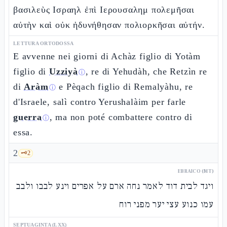
βασιλεὺς Ισραηλ ἐπὶ Ιερουσαλημ πολεμῆσαι
αὐτὴν καὶ οὐκ ἠδυνήθησαν πολιορκῆσαι αὐτήν.
LETTURA ORTODOSSA
E avvenne nei giorni di Achàz figlio di Yotàm
figlio di
Uzziyà
, re di Yehudàh, che Retzìn re
ⓘ
di
Aràm
e Pèqach figlio di Remalyàhu, re
ⓘ
d'Israele, salì contro Yerushalàim per farle
guerra
, ma non poté combattere contro di
ⓘ
essa.
2
🗝️
2
EBRAICO (MT)
ויגד לבית דוד לאמר נחה ארם על אפרים וינע לבבו ולבב
עמו כנוע עצי יער מפני רוח
SEPTUAGINTA (LXX)