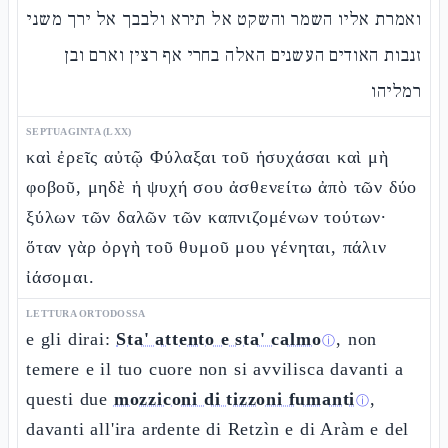
ואמרת אליו השמר והשקט אל תירא ולבבך אל ירך משני
זנבות האודים העשנים האלה בחרי אף רצין וארם ובן
רמליהו
SEPTUAGINTA (LXX)
καὶ ἐρεῖς αὐτῷ Φύλαξαι τοῦ ἡσυχάσαι καὶ μὴ
φοβοῦ, μηδὲ ἡ ψυχή σου ἀσθενείτω ἀπὸ τῶν δύο
ξύλων τῶν δαλῶν τῶν καπνιζομένων τούτων·
ὅταν γὰρ ὀργὴ τοῦ θυμοῦ μου γένηται, πάλιν
ἰάσομαι.
LETTURA ORTODOSSA
e gli dirai:
Sta' attento e sta' calmo
, non
ⓘ
temere e il tuo cuore non si avvilisca davanti a
questi due
mozziconi di tizzoni fumanti
,
ⓘ
davanti all'ira ardente di Retzìn e di Aràm e del