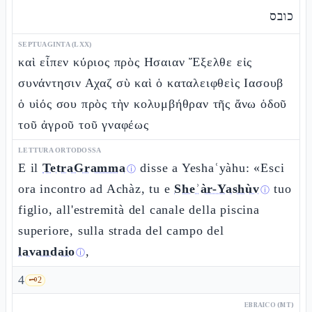
כובס
SEPTUAGINTA (LXX)
καὶ εἶπεν κύριος πρὸς Ησαιαν Ἔξελθε εἰς
συνάντησιν Αχαζ σὺ καὶ ὁ καταλειφθεὶς Ιασουβ
ὁ υἱός σου πρὸς τὴν κολυμβήθραν τῆς ἄνω ὁδοῦ
τοῦ ἀγροῦ τοῦ γναφέως
LETTURA ORTODOSSA
E il
TetraGramma
disse a Yeshaʿyàhu: «Esci
ⓘ
ora incontro ad Achàz, tu e
Sheʾàr-Yashùv
tuo
ⓘ
figlio, all'estremità del canale della piscina
superiore, sulla strada del campo del
lavandaio
,
ⓘ
4
🗝️
2
EBRAICO (MT)