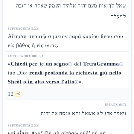
שאל לך אות מעם יהוה אלהיך העמק שאלה או הגבה
למעלה
SEPTUAGINTA (LXX)
Αἴτησαι σεαυτῷ σημεῖον παρὰ κυρίου θεοῦ σου
εἰς βάθος ἢ εἰς ὕψος.
LETTURA ORTODOSSA
«
Chiedi per te un segno
dal
TetraGramma
ⓘ
ⓘ
tuo Dio:
rendi profonda la richiesta giù nello
Sheòl o in alto verso l'alto
».
ⓘ
12
🗝️
2
EBRAICO (MT)
ויאמר אחז לא אשאל ולא אנסה את יהוה
SEPTUAGINTA (LXX)
καὶ εἶπεν Αχαζ Οὐ μὴ αἰτήσω οὐδ’ οὐ μὴ