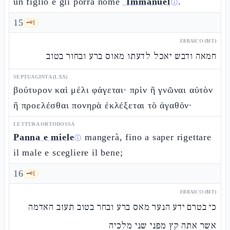
un figlio e gli porrà nome
ʿImmanuèl
.
ⓘ
15
🗝️
1
EBRAICO (MT)
חמאה ודבש יאכל לדעתו מאוס ברע ובחור בטוב
SEPTUAGINTA (LXX)
βούτυρον καὶ μέλι φάγεται· πρὶν ἢ γνῶναι αὐτὸν
ἢ προελέσθαι πονηρὰ ἐκλέξεται τὸ ἀγαθόν·
LETTURA ORTODOSSA
Panna e miele
mangerà, fino a saper rigettare
ⓘ
il male e scegliere il bene;
16
🗝️
1
EBRAICO (MT)
כי בטרם ידע הנער מאס ברע ובחר בטוב תעזב האדמה
אשר אתה קץ מפני שני מלכיה