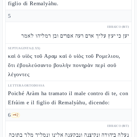
figlio di Remalyàhu.
5
EBRAICO (MT)
יען כי יעץ עליך ארם רעה אפרים ובן רמליהו לאמר
SEPTUAGINTA (LXX)
καὶ ὁ υἱὸς τοῦ Αραμ καὶ ὁ υἱὸς τοῦ Ρομελιου,
ὅτι ἐβουλεύσαντο βουλὴν πονηρὰν περὶ σοῦ
λέγοντες
LETTURA ORTODOSSA
Poiché Aràm ha tramato il male contro di te, con
Efràim e il figlio di Remalyàhu, dicendo:
6
🗝️
2
EBRAICO (MT)
נעלה ביהודה ונקיצנה ונבקענה אלינו ונמליך מלך בתוכה