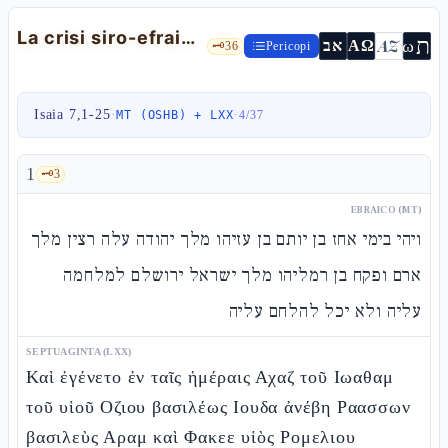
La crisi siro-efraimita e il segno dell'ʿImmanuèl — Is 7,1-25
ת
AZ
ω
אב
ΑΩ
🗝️
36
Pericopi
Isaia 7,1-25
·
·
MT (OSHB) + LXX
4
/
37
1
🗝️
3
EBRAICO (MT)
ויהי בימי אחז בן יותם בן עזיהו מלך יהודה עלה רצין מלך
ארם ופקח בן רמליהו מלך ישראל ירושלם למלחמה
עליה ולא יכל להלחם עליה
SEPTUAGINTA (LXX)
Καὶ ἐγένετο ἐν ταῖς ἡμέραις Αχαζ τοῦ Ιωαθαμ
τοῦ υἱοῦ Οζιου βασιλέως Ιουδα ἀνέβη Ραασσων
βασιλεὺς Αραμ καὶ Φακεε υἱὸς Ρομελιου