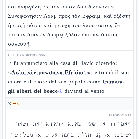
καὶ ἀνηγγέλη εἰς τὸν οἶκον Δαυιδ λέγοντες
Συνεφώνησεν Αραμ πρὸς τὸν Εφραιμ· καὶ ἐξέστη
ἡ ψυχὴ αὐτοῦ καὶ ἡ ψυχὴ τοῦ λαοῦ αὐτοῦ, ὃν
τρόπον ὅταν ἐν δρυμῷ ξύλον ὑπὸ πνεύματος
σαλευθῇ.
LETTURA ORTODOSSA
E fu annunciato alla casa di Davìd dicendo:
«
Aràm si è posato su Efràim
»; e tremò il suo
ⓘ
cuore e il cuore del suo popolo come
tremano
gli alberi del bosco
davanti al vento.
ⓘ
3
🗝️
3
EBRAICO (MT)
ויאמר יהוה אל ישעיהו צא נא לקראת אחז אתה ושאר
ישוב בנך אל קצה תעלת הברכה העליונה אל מסלת שדה