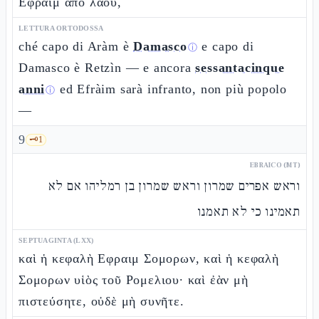
Εφραιμ ἀπὸ λαοῦ,
LETTURA ORTODOSSA
ché capo di Aràm è
Damasco
e capo di
ⓘ
Damasco è Retzìn — e ancora
sessantacinque
anni
ed Efràim sarà infranto, non più popolo
ⓘ
—
9
🗝️
1
EBRAICO (MT)
וראש אפרים שמרון וראש שמרון בן רמליהו אם לא
תאמינו כי לא תאמנו
SEPTUAGINTA (LXX)
καὶ ἡ κεφαλὴ Εφραιμ Σομορων, καὶ ἡ κεφαλὴ
Σομορων υἱὸς τοῦ Ρομελιου· καὶ ἐὰν μὴ
πιστεύσητε, οὐδὲ μὴ συνῆτε.