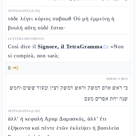
SEPTUAGINTA (LXX)
τάδε λέγει κύριος σαβαωθ Οὐ μὴ ἐμμείνῃ ἡ
βουλὴ αὕτη οὐδὲ ἔσται·
LETTURA ORTODOSSA
Così dice il
Signore, il TetraGramma
: «Non
ⓘ
si compirà, non sarà;
8
🗝️
2
EBRAICO (MT)
כי ראש ארם דמשק וראש דמשק רצין ובעוד ששים וחמש
שנה יחת אפרים מעם
SEPTUAGINTA (LXX)
ἀλλ’ ἡ κεφαλὴ Αραμ Δαμασκός, ἀλλ’ ἔτι
ἑξήκοντα καὶ πέντε ἐτῶν ἐκλείψει ἡ βασιλεία