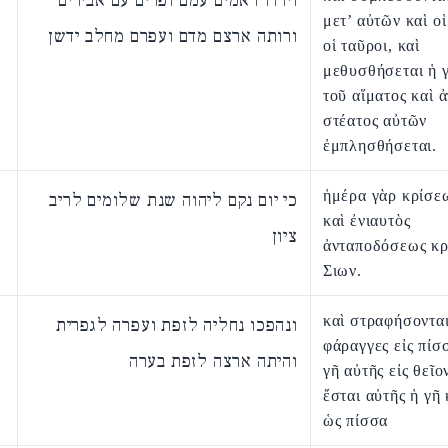
וירדו ראמים עמם ופרים עם אבירים
μετ’ αὐτῶν καὶ οἱ
ורותה ארצם מדם ועפרם מחלב ידשן
οἱ ταῦροι, καὶ
μεθυσθήσεται ἡ 
τοῦ αἵματος καὶ 
στέατος αὐτῶν
ἐμπλησθήσεται.
ἡμέρα γὰρ κρίσε
כי יום נקם ליהוה שנת שלומים לריב
καὶ ἐνιαυτὸς
ציון
ἀνταποδόσεως κ
Σιων.
καὶ στραφήσονται
ונהפכו נחליה לזפת ועפרה לגפרית
φάραγγες εἰς πίσ
והיתה ארצה לזפת בערה
γῆ αὐτῆς εἰς θεῖο
ἔσται αὐτῆς ἡ γῆ
ὡς πίσσα