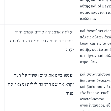
αὐτῆς καὶ οἱ μεγι
αὐτῆς ἔσονται εἰς
ἀπώλειαν.
καὶ ἀναφύσει εἰς 
ועלתה ארמנתיה סירים קמוש וחוח
πόλεις αὐτῶν ἀκά
במבצריה והיתה נוה תנים חציר לבנות
ξύλα καὶ εἰς τὰ 
יענה
αὐτῆς, καὶ ἔσται 
σειρήνων καὶ αὐ
στρουθῶν.
καὶ συναντήσουσ
ופגשו ציים את איים ושעיר על רעהו
δαιμόνια ὀνοκεντ
יקרא אך שם הרגיעה לילית ומצאה לה
καὶ βοήσουσιν ἕτ
מנוח
τὸν ἕτερον· ἐκεῖ
ἀναπαύσονται
ὀνοκένταυροι, εὗ