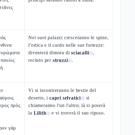
στᾶνες
τὰς
Nei suoi palazzi cresceranno le spine,
νθινα
l'ortica e il cardo nelle sue fortezze:
ὀχυρώματα
diventerà dimora di
sciacalli
,
ⓘ
ἔπαυλις
recinto per
struzzi
.
ⓘ
λὴ
ιν
Vi si incontreranno le bestie del
αύροις
deserto, i
capri selvatici
si
ⓘ
ερος πρὸς
chiameranno l'un l'altro; là si poserà
la
Lilìth
e vi troverà il suo riposo.
ⓘ
ρον γὰρ