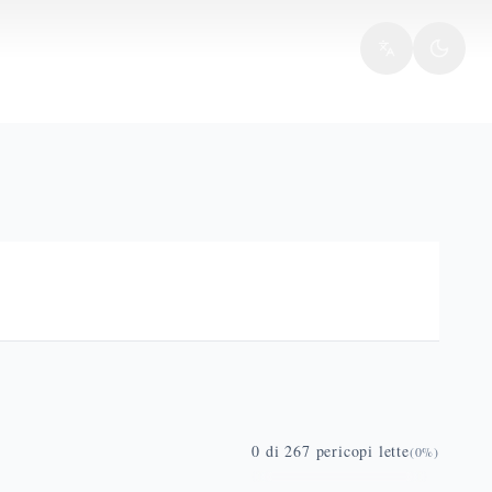
0
di
267
pericopi lette
(
0
%)