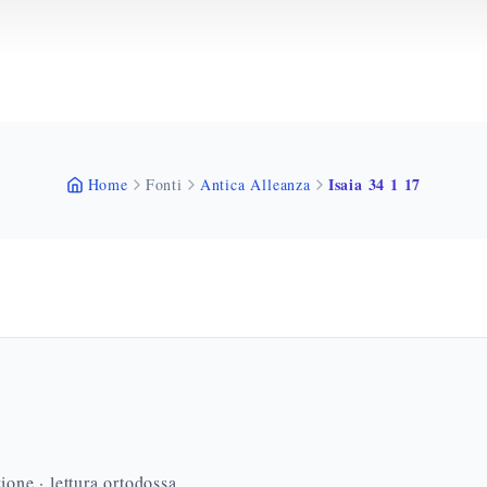
Isaia 34 1 17
Home
Fonti
Antica Alleanza
ione · lettura ortodossa