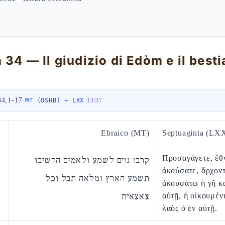
34,1-17
·
·
MT (OSHB) + LXX
13
/
37
Ebraico (MT)
Septuaginta (LX
Προσαγάγετε, ἔθν
קרבו גוים לשמע ולאמים הקשיבו
ἀκούσατε, ἄρχοντ
תשמע הארץ ומלאה תבל וכל
ἀκουσάτω ἡ γῆ κα
צאצאיה
αὐτῇ, ἡ οἰκουμέν
λαὸς ὁ ἐν αὐτῇ.