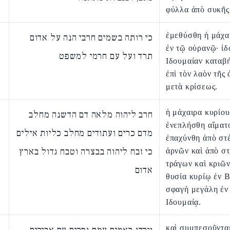
φύλλα ἀπὸ συκῆς
ἐμεθύσθη ἡ μάχα
כי רותה בשמים חרבי הנה על אדום
ἐν τῷ οὐρανῷ· ἰδ
תרד ועל עם חרמי למשפט
Ιδουμαίαν καταβή
ἐπὶ τὸν λαὸν τῆς
μετὰ κρίσεως.
ἡ μάχαιρα κυρίου
חרב ליהוה מלאה דם הדשנה מחלב
ἐνεπλήσθη αἵματ
מדם כרים ועתודים מחלב כליות אילים
ἐπαχύνθη ἀπὸ στ
כי זבח ליהוה בבצרה וטבח גדול בארץ
ἀρνῶν καὶ ἀπὸ στ
τράγων καὶ κριῶν
אדום
θυσία κυρίῳ ἐν 
σφαγὴ μεγάλη ἐν
Ιδουμαίᾳ.
καὶ συμπεσοῦνται