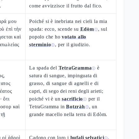
.
come avvizzisce il frutto dal fico.
ιρά μου
Poiché si è inebriata nei cieli la mia
οὺ ἐπὶ τὴν
spada: ecco, scende su
Edòm
, sul
ⓘ
σεται καὶ
popolo che ho
votato allo
 ἀπωλείας
sterminio
, per il giudizio.
ⓘ
La spada del
TetraGramma
è
ⓘ
ος,
satura di sangue, impinguata di
έατος
grasso, di sangue di agnelli e di
έατος
capri, di sego dei reni degli arieti;
· ὅτι
poiché vi è un
sacrificio
per il
ⓘ
Βοσορ καὶ
TetraGramma in
Botzràh
, un
ⓘ
 τῇ
grande macello nella terra di Edòm.
 οἱ ἁδροὶ
Cadono con loro i
bufali selvatici
,
ⓘ