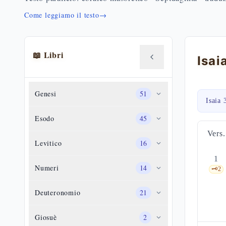
Come leggiamo il testo
→
📖 Libri
Genesi
51
Isaia 
Esodo
45
Vers.
Levitico
16
1
Numeri
14
🗝️
2
Deuteronomio
21
Giosuè
2