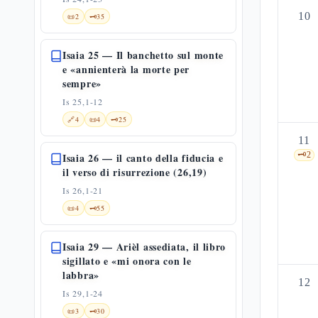
10
📜
2
🗝️
35
Isaia 25 — Il banchetto sul monte
e «annienterà la morte per
sempre»
Is 25,1-12
🔗
4
📜
4
🗝️
25
11
🗝️
2
Isaia 26 — il canto della fiducia e
il verso di risurrezione (26,19)
Is 26,1-21
📜
4
🗝️
55
Isaia 29 — Arièl assediata, il libro
sigillato e «mi onora con le
labbra»
12
Is 29,1-24
📜
3
🗝️
30