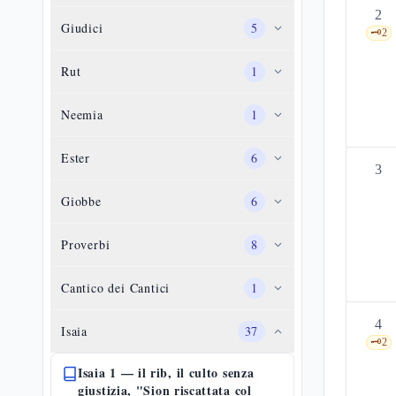
2
Giudici
5
🗝️
2
Rut
1
Neemia
1
Ester
6
3
Giobbe
6
Proverbi
8
Cantico dei Cantici
1
4
Isaia
37
🗝️
2
Isaia 1 — il rib, il culto senza
giustizia, "Sion riscattata col