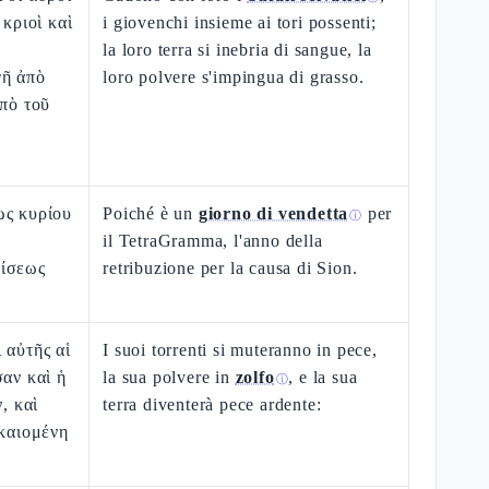
 κριοὶ καὶ
i giovenchi insieme ai tori possenti;
la loro terra si inebria di sangue, la
γῆ ἀπὸ
loro polvere s'impingua di grasso.
ἀπὸ τοῦ
ως κυρίου
Poiché è un
giorno di vendetta
per
ⓘ
il TetraGramma, l'anno della
ρίσεως
retribuzione per la causa di Sion.
 αὐτῆς αἱ
I suoi torrenti si muteranno in pece,
σαν καὶ ἡ
la sua polvere in
zolfo
, e la sua
ⓘ
ν, καὶ
terra diventerà pece ardente:
 καιομένη