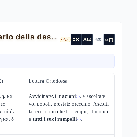
Isaia 34 — Il giudizio di Edòm e il bestiario della desolazione
ת
AZ
ω
אב
ΑΩ
🗝️
24
X)
Lettura Ortodossa
η, καὶ
Avvicinatevi,
nazioni
, e ascoltate;
ⓘ
ες·
voi popoli, prestate orecchio! Ascolti
ὶ οἱ ἐν
la terra e ciò che la riempie, il mondo
η καὶ ὁ
e
tutti i suoi rampolli
.
ⓘ