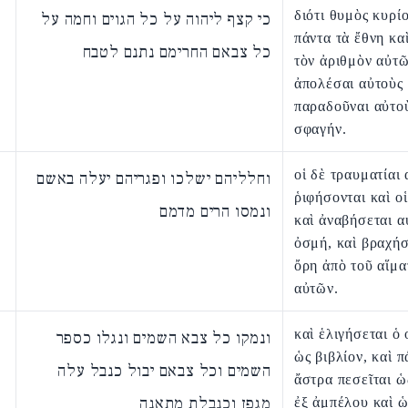
διότι θυμὸς κυρίο
כי קצף ליהוה על כל הגוים וחמה על
πάντα τὰ ἔθνη κα
כל צבאם החרימם נתנם לטבח
τὸν ἀριθμὸν αὐτῶ
ἀπολέσαι αὐτοὺς 
παραδοῦναι αὐτοὺ
σφαγήν.
οἱ δὲ τραυματίαι
וחלליהם ישלכו ופגריהם יעלה באשם
ῥιφήσονται καὶ οἱ
ונמסו הרים מדמם
καὶ ἀναβήσεται α
ὀσμή, καὶ βραχήσ
ὄρη ἀπὸ τοῦ αἵμα
αὐτῶν.
καὶ ἑλιγήσεται ὁ
ונמקו כל צבא השמים ונגלו כספר
ὡς βιβλίον, καὶ π
השמים וכל צבאם יבול כנבל עלה
ἄστρα πεσεῖται 
מגפן וכנבלת מתאנה
ἐξ ἀμπέλου καὶ ὡ