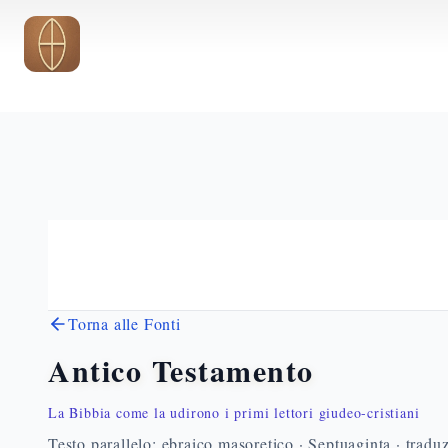
Vai al contenuto principale
Torna alle Fonti
Antico Testamento
La Bibbia come la udirono i primi lettori giudeo-cristiani
Testo parallelo: ebraico masoretico · Septuaginta · traduz