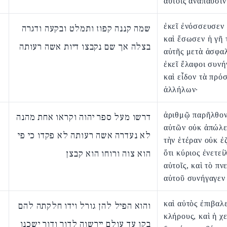
αὑτοῖς ἀνάπαυσιν
ἐκεῖ ἐνόσσευσεν 
שמה קננה קפוז ותמלט ובקעה ודגרה
καὶ ἔσωσεν ἡ γῆ 
בצלה אך שם נקבצו דיות אשה רעותה
αὐτῆς μετὰ ἀσφαλ
ἐκεῖ ἔλαφοι συν
καὶ εἶδον τὰ πρό
ἀλλήλων·
ἀριθμῷ παρῆλθον,
דרשו מעל ספר יהוה וקראו אחת מהנה
αὐτῶν οὐκ ἀπώλε
לא נעדרה אשה רעותה לא פקדו כי פי
τὴν ἑτέραν οὐκ ἐ
הוא צוה ורוחו הוא קבצן
ὅτι κύριος ἐνετεί
αὐτοῖς, καὶ τὸ πν
αὐτοῦ συνήγαγεν 
καὶ αὐτὸς ἐπιβαλε
והוא הפיל להן גורל וידו חלקתה להם
κλήρους, καὶ ἡ χ
בקו עד עולם יירשוה לדור ודור ישכנו