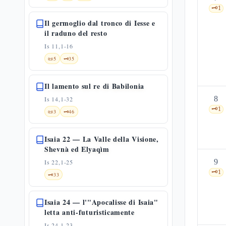
🗝️
1
Il germoglio dal tronco di Iesse e
il raduno del resto
Is 11,1-16
📜
5
🗝️
35
Il lamento sul re di Babilonia
8
Is 14,1-32
🗝️
1
📜
3
🗝️
46
Isaia 22 — La Valle della Visione,
Shevnà ed Elyaqìm
9
Is 22,1-25
🗝️
1
🗝️
33
Isaia 24 — l'"Apocalisse di Isaia"
letta anti-futuristicamente
Is 24,1-23