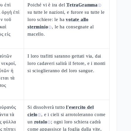
υ ἐπὶ
Poiché vi è ira del
TetraGramma
ⓘ
ὶ ὀργὴ ἐπὶ
su tutte le nazioni, e furore su tutte le
ν τοῦ
loro schiere: le ha
votate allo
καὶ
sterminio
, le ha consegnate al
ⓘ
ς εἰς
macello.
 αὐτῶν
I loro trafitti saranno gettati via, dai
 νεκροί,
loro cadaveri salirà il fetore, e i monti
ὐτῶν ἡ
si scioglieranno del loro sangue.
εται τὰ
τος
 οὐρανὸς
Si dissolverà tutto
l'esercito del
άντα τὰ
cielo
, e i cieli si arrotoleranno come
ⓘ
ὡς φύλλα
un
rotolo
; ogni loro schiera cadrà
ⓘ
ς πίπτει
come appassisce la foglia dalla vite,