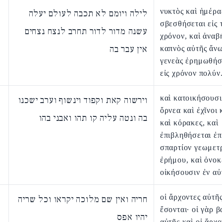
νυκτὸς καὶ ἡμέρα
לילה ויומם לא תכבה לעולם יעלה
σβεσθήσεται εἰς 
עשנה מדור לדור תחרב לנצח נצחים
χρόνον, καὶ ἀναβ
אין עבר בה
καπνὸς αὐτῆς ἄνω
γενεὰς ἐρημωθήσ
εἰς χρόνον πολύν
καὶ κατοικήσουσι
וירשוה קאת וקפוד וינשוף וערב ישכנו
ὄρνεα καὶ ἐχῖνοι κ
בה ונטה עליה קו תהו ואבני בהו
καὶ κόρακες, καὶ
ἐπιβληθήσεται ἐπ
σπαρτίον γεωμετ
ἐρήμου, καὶ ὀνοκ
οἰκήσουσιν ἐν αὐ
οἱ ἄρχοντες αὐτῆ
חריה ואין שם מלוכה יקראו וכל שריה
ἔσονται· οἱ γὰρ β
יהיו אפס
αὐτῆς καὶ οἱ ἄρχο