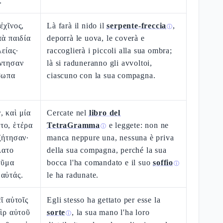
.
ἐχῖνος,
Là farà il nido il
serpente-freccia
,
ⓘ
τὰ παιδία
deporrà le uova, le coverà e
είας·
raccoglierà i piccoli alla sua ombra;
ήντησαν
là si raduneranno gli avvoltoi,
σωπα
ciascuno con la sua compagna.
 καὶ μία
Cercate nel
libro del
το, ἑτέρα
TetraGramma
e leggete: non ne
ⓘ
ζήτησαν·
manca neppure una, nessuna è priva
λατο
della sua compagna, perché la sua
εῦμα
bocca l'ha comandato e il suo
soffio
ⓘ
αὐτάς.
le ha radunate.
ῖ αὐτοῖς
Egli stesso ha gettato per esse la
εὶρ αὐτοῦ
sorte
, la sua mano l'ha loro
ⓘ