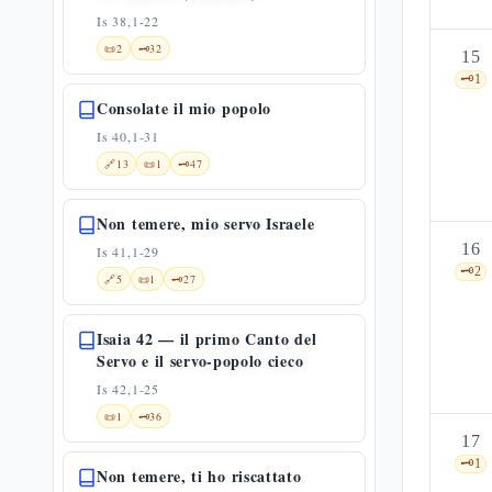
Is 38,1-22
📜
2
🗝️
32
15
🗝️
1
Consolate il mio popolo
Is 40,1-31
🔗
13
📜
1
🗝️
47
Non temere, mio servo Israele
16
Is 41,1-29
🗝️
2
🔗
5
📜
1
🗝️
27
Isaia 42 — il primo Canto del
Servo e il servo-popolo cieco
Is 42,1-25
📜
1
🗝️
36
17
🗝️
1
Non temere, ti ho riscattato