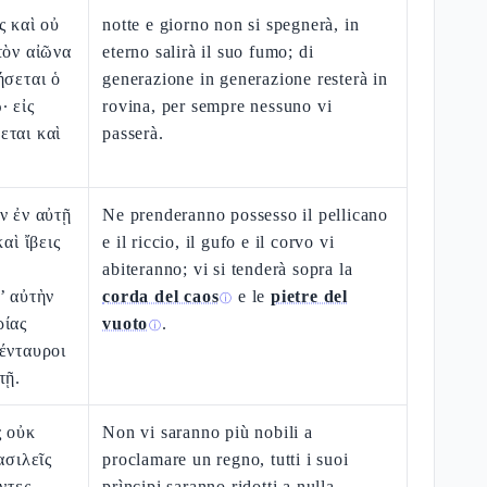
ς καὶ οὐ
notte e giorno non si spegnerà, in
τὸν αἰῶνα
eterno salirà il suo fumo; di
ήσεται ὁ
generazione in generazione resterà in
· εἰς
rovina, per sempre nessuno vi
εται καὶ
passerà.
.
ν ἐν αὐτῇ
Ne prenderanno possesso il pellicano
αὶ ἴβεις
e il riccio, il gufo e il corvo vi
abiteranno; vi si tenderà sopra la
’ αὐτὴν
corda del caos
e le
pietre del
ⓘ
ρίας
vuoto
.
ⓘ
ένταυροι
τῇ.
ς οὐκ
Non vi saranno più nobili a
ασιλεῖς
proclamare un regno, tutti i suoi
ντες
prìncipi saranno ridotti a nulla.