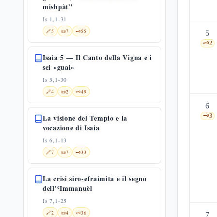
mishpàt"
Is 1,1-31
🔗
5
📜
7
🗝️
55
5
🗝️
2
Isaia 5 — Il Canto della Vigna e i
sei «guai»
Is 5,1-30
🔗
4
📜
2
🗝️
49
6
🗝️
3
La visione del Tempio e la
vocazione di Isaia
Is 6,1-13
🔗
7
📜
7
🗝️
33
La crisi siro-efraimita e il segno
dell'ʿImmanuèl
Is 7,1-25
🔗
2
📜
4
🗝️
36
7