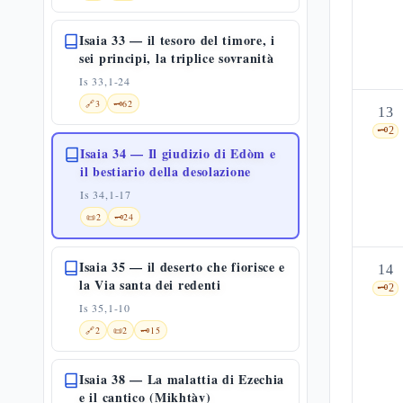
Isaia 33 — il tesoro del timore, i
sei principi, la triplice sovranità
Is 33,1-24
🔗
3
🗝️
62
13
🗝️
2
Isaia 34 — Il giudizio di Edòm e
il bestiario della desolazione
Is 34,1-17
📜
2
🗝️
24
Isaia 35 — il deserto che fiorisce e
14
la Via santa dei redenti
🗝️
2
Is 35,1-10
🔗
2
📜
2
🗝️
15
Isaia 38 — La malattia di Ezechia
e il cantico (Mikhtàv)