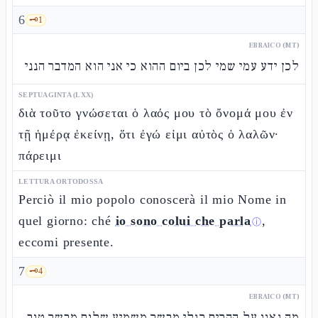
6
🗝️
1
EBRAICO (MT)
לכן ידע עמי שמי לכן ביום ההוא כי אני הוא המדבר הנני
SEPTUAGINTA (LXX)
διὰ τοῦτο γνώσεται ὁ λαός μου τὸ ὄνομά μου ἐν
τῇ ἡμέρᾳ ἐκείνῃ, ὅτι ἐγώ εἰμι αὐτὸς ὁ λαλῶν·
πάρειμι
LETTURA ORTODOSSA
Perciò il mio popolo conoscerà il mio Nome in
quel giorno: ché
io sono colui che parla
,
ⓘ
eccomi presente.
7
🗝️
4
EBRAICO (MT)
מה נאוו על ההרים רגלי מבשר משמיע שלום מבשר טוב