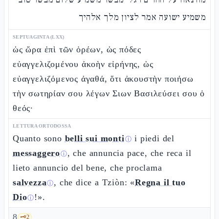
משמיע ישועה אמר לציון מלך אלהיך
SEPTUAGINTA (LXX)
ὡς ὥρα ἐπὶ τῶν ὀρέων, ὡς πόδες
εὐαγγελιζομένου ἀκοὴν εἰρήνης, ὡς
εὐαγγελιζόμενος ἀγαθά, ὅτι ἀκουστὴν ποιήσω
τὴν σωτηρίαν σου λέγων Σιων Βασιλεύσει σου ὁ
θεός·
LETTURA ORTODOSSA
Quanto sono
belli sui monti
i piedi del
ⓘ
messaggero
, che annuncia pace, che reca il
ⓘ
lieto annuncio del bene, che proclama
salvezza
, che dice a Tziòn: «
Regna il tuo
ⓘ
Dio
!».
ⓘ
8
🗝️
2