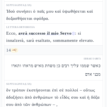
SEPTUAGINTA (LXX)
Ἰδοὺ συνήσει ὁ παῖς μου καὶ ὑψωθήσεται καὶ
δοξασθήσεται σφόδρα.
LETTURA ORTODOSSA
Ecco,
avrà successo il mio Servo
: si
ⓘ
innalzerà, sarà esaltato, sommamente elevato.
14
🗝️
2
EBRAICO (MT)
כאשר שממו עליך רבים כן משחת מאיש מראהו ותארו
מבני אדם
SEPTUAGINTA (LXX)
ὃν τρόπον ἐκστήσονται ἐπὶ σὲ πολλοί – οὕτως
ἀδοξήσει ἀπὸ ἀνθρώπων τὸ εἶδός σου καὶ ἡ δόξα
σου ἀπὸ τῶν ἀνθρώπων – ,