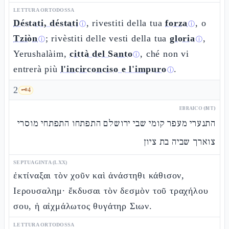
LETTURA ORTODOSSA
Déstati, déstati
, rivestiti della tua
forza
, o
ⓘ
ⓘ
Tziòn
; rivèstiti delle vesti della tua
gloria
,
ⓘ
ⓘ
Yerushalàim,
città del Santo
, ché non vi
ⓘ
entrerà più
l'incirconciso e l'impuro
.
ⓘ
2
🗝️
4
EBRAICO (MT)
התנערי מעפר קומי שבי ירושלם התפתחו התפתחי מוסרי
צוארך שביה בת ציון
SEPTUAGINTA (LXX)
ἐκτίναξαι τὸν χοῦν καὶ ἀνάστηθι κάθισον,
Ιερουσαλημ· ἔκδυσαι τὸν δεσμὸν τοῦ τραχήλου
σου, ἡ αἰχμάλωτος θυγάτηρ Σιων.
LETTURA ORTODOSSA