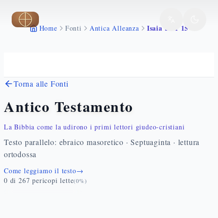
Vai al contenuto principale
Isaia 52 1 15
Home
Fonti
Antica Alleanza
Torna alle Fonti
Antico Testamento
La Bibbia come la udirono i primi lettori giudeo-cristiani
Testo parallelo: ebraico masoretico · Septuaginta · lettura
ortodossa
Come leggiamo il testo
→
0
di
267
pericopi lette
(
0
%)