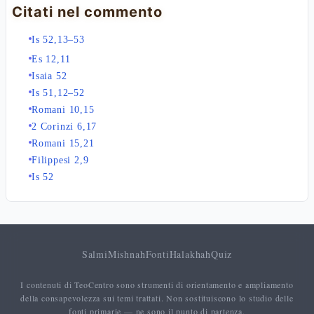
Citati nel commento
Is 52,13–53
Es 12,11
Isaia 52
Is 51,12–52
Romani 10,15
2 Corinzi 6,17
Romani 15,21
Filippesi 2,9
Is 52
Salmi
Mishnah
Fonti
Halakhah
Quiz
I contenuti di TeoCentro sono strumenti di orientamento e ampliamento
della consapevolezza sui temi trattati. Non sostituiscono lo studio delle
fonti primarie — ne sono il punto di partenza.