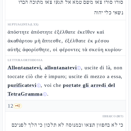
סורו סורו צאו משם טמא אל תגעו צאו מתוכה הברו
נשאי כלי יהוה
SEPTUAGINTA (LXX)
ἀπόστητε ἀπόστητε ἐξέλθατε ἐκεῖθεν καὶ
ἀκαθάρτου μὴ ἅπτεσθε, ἐξέλθατε ἐκ μέσου
αὐτῆς ἀφορίσθητε, οἱ φέροντες τὰ σκεύη κυρίου·
LETTURA ORTODOSSA
Allontanatevi, allontanatevi
, uscite di là, non
ⓘ
toccate ciò che è impuro; uscite di mezzo a essa,
purificatevi
, voi che
portate gli arredi del
ⓘ
TetraGramma
.
ⓘ
12
🗝️
2
EBRAICO (MT)
כי לא בחפזון תצאו ובמנוסה לא תלכון כי הלך לפניכם