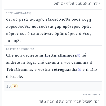
יהוה ומאספכם אלהי ישראל
SEPTUAGINTA (LXX)
ὅτι οὐ μετὰ ταραχῆς ἐξελεύσεσθε οὐδὲ φυγῇ
πορεύσεσθε, πορεύσεται γὰρ πρότερος ὑμῶν
κύριος καὶ ὁ ἐπισυνάγων ὑμᾶς κύριος ὁ θεὸς
Ισραηλ.
LETTURA ORTODOSSA
Ché non uscirete
in fretta affannosa
né
ⓘ
andrete in fuga, ché davanti a voi cammina il
TetraGramma, e
vostra retroguardia
è il Dio
ⓘ
d'Israele.
13
🗝️
1
EBRAICO (MT)
הנה ישכיל עבדי ירום ונשא וגבה מאד