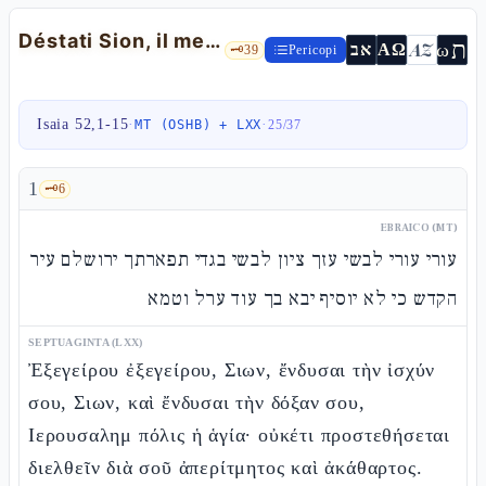
Déstati Sion, il messaggero della pace e l'esordio del Servo — Is 52,1-15
ת
AZ
ω
אב
ΑΩ
🗝️
39
Pericopi
Isaia 52,1-15
·
·
MT (OSHB) + LXX
25
/
37
1
🗝️
6
EBRAICO (MT)
עורי עורי לבשי עזך ציון לבשי בגדי תפארתך ירושלם עיר
הקדש כי לא יוסיף יבא בך עוד ערל וטמא
SEPTUAGINTA (LXX)
Ἐξεγείρου ἐξεγείρου, Σιων, ἔνδυσαι τὴν ἰσχύν
σου, Σιων, καὶ ἔνδυσαι τὴν δόξαν σου,
Ιερουσαλημ πόλις ἡ ἁγία· οὐκέτι προστεθήσεται
διελθεῖν διὰ σοῦ ἀπερίτμητος καὶ ἀκάθαρτος.