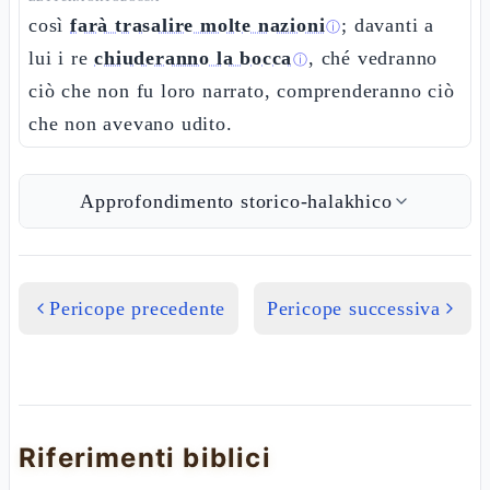
così
farà trasalire molte nazioni
; davanti a
ⓘ
lui i re
chiuderanno la bocca
, ché vedranno
ⓘ
ciò che non fu loro narrato, comprenderanno ciò
che non avevano udito.
Approfondimento storico-halakhico
Pericope precedente
Pericope successiva
Riferimenti biblici