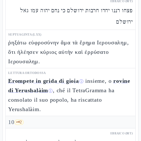
EBRAICO (MT)
פצחו רננו יחדו חרבות ירושלם כי נחם יהוה עמו גאל
ירושלם
SEPTUAGINTA (LXX)
ῥηξάτω εὐφροσύνην ἅμα τὰ ἔρημα Ιερουσαλημ,
ὅτι ἠλέησεν κύριος αὐτὴν καὶ ἐρρύσατο
Ιερουσαλημ.
LETTURA ORTODOSSA
Erompete in grida di gioia
insieme, o
rovine
ⓘ
di Yerushalàim
, ché il TetraGramma ha
ⓘ
consolato il suo popolo, ha riscattato
Yerushalàim.
10
🗝️
2
EBRAICO (MT)