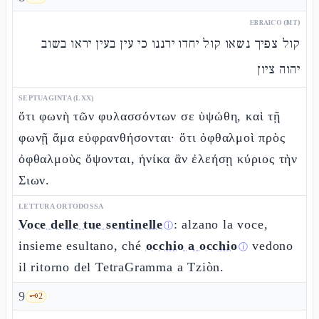
EBRAICO (MT)
קול צפיך נשאו קול יחדו ירננו כי עין בעין יראו בשוב
יהוה ציון
SEPTUAGINTA (LXX)
ὅτι φωνὴ τῶν φυλασσόντων σε ὑψώθη, καὶ τῇ
φωνῇ ἅμα εὐφρανθήσονται· ὅτι ὀφθαλμοὶ πρὸς
ὀφθαλμοὺς ὄψονται, ἡνίκα ἂν ἐλεήσῃ κύριος τὴν
Σιων.
LETTURA ORTODOSSA
Voce delle tue sentinelle
: alzano la voce,
ⓘ
insieme esultano, ché
occhio a occhio
vedono
ⓘ
il ritorno del TetraGramma a Tziòn.
9
🗝️
2