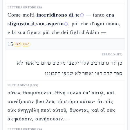
LETTURA ORTODOSSA
Come molti
inorridirono di te
— tanto
era
ⓘ
sfigurato il suo aspetto
, più che d'ogni uomo,
ⓘ
e la sua figura più che dei figli d'Adàm —
15
🗝️
2
📜
2
EBRAICO (MT)
כן יזה גוים רבים עליו יקפצו מלכים פיהם כי אשר לא
ספר להם ראו ואשר לא שמעו התבוננו
SEPTUAGINTA (LXX)
οὕτως θαυμάσονται ἔθνη πολλὰ ἐπ’ αὐτῷ, καὶ
συνέξουσιν βασιλεῖς τὸ στόμα αὐτῶν· ὅτι οἷς
οὐκ ἀνηγγέλη περὶ αὐτοῦ, ὄψονται, καὶ οἳ οὐκ
ἀκηκόασιν, συνήσουσιν. –
LETTURA ORTODOSSA