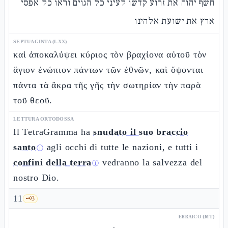
חשף יהוה את זרוע קדשו לעיני כל הגוים וראו כל אפסי
ארץ את ישועת אלהינו
SEPTUAGINTA (LXX)
καὶ ἀποκαλύψει κύριος τὸν βραχίονα αὐτοῦ τὸν
ἅγιον ἐνώπιον πάντων τῶν ἐθνῶν, καὶ ὄψονται
πάντα τὰ ἄκρα τῆς γῆς τὴν σωτηρίαν τὴν παρὰ
τοῦ θεοῦ.
LETTURA ORTODOSSA
Il TetraGramma ha
snudato il suo braccio
santo
agli occhi di tutte le nazioni, e tutti i
ⓘ
confini della terra
vedranno la salvezza del
ⓘ
nostro Dio.
11
🗝️
3
EBRAICO (MT)