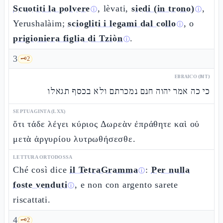
Scuotiti la polvere
, lèvati,
siedi (in trono)
,
ⓘ
ⓘ
Yerushalàim;
sciogliti i legami dal collo
, o
ⓘ
prigioniera figlia di Tziòn
.
ⓘ
3
🗝️
2
EBRAICO (MT)
כי כה אמר יהוה חנם נמכרתם ולא בכסף תגאלו
SEPTUAGINTA (LXX)
ὅτι τάδε λέγει κύριος Δωρεὰν ἐπράθητε καὶ οὐ
μετὰ ἀργυρίου λυτρωθήσεσθε.
LETTURA ORTODOSSA
Ché così dice
il TetraGramma
:
Per nulla
ⓘ
foste venduti
, e non con argento sarete
ⓘ
riscattati.
4
🗝️
2