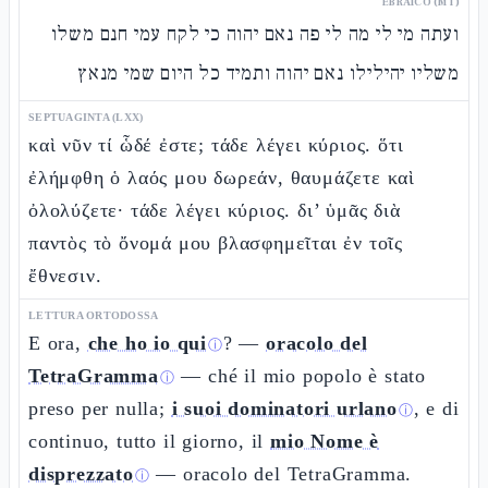
EBRAICO (MT)
ועתה מי לי מה לי פה נאם יהוה כי לקח עמי חנם משלו
משליו יהילילו נאם יהוה ותמיד כל היום שמי מנאץ
SEPTUAGINTA (LXX)
καὶ νῦν τί ὧδέ ἐστε; τάδε λέγει κύριος. ὅτι
ἐλήμφθη ὁ λαός μου δωρεάν, θαυμάζετε καὶ
ὀλολύζετε· τάδε λέγει κύριος. δι’ ὑμᾶς διὰ
παντὸς τὸ ὄνομά μου βλασφημεῖται ἐν τοῖς
ἔθνεσιν.
LETTURA ORTODOSSA
E ora,
che ho io qui
? —
oracolo del
ⓘ
TetraGramma
— ché il mio popolo è stato
ⓘ
preso per nulla;
i suoi dominatori urlano
, e di
ⓘ
continuo, tutto il giorno, il
mio Nome è
disprezzato
— oracolo del TetraGramma.
ⓘ