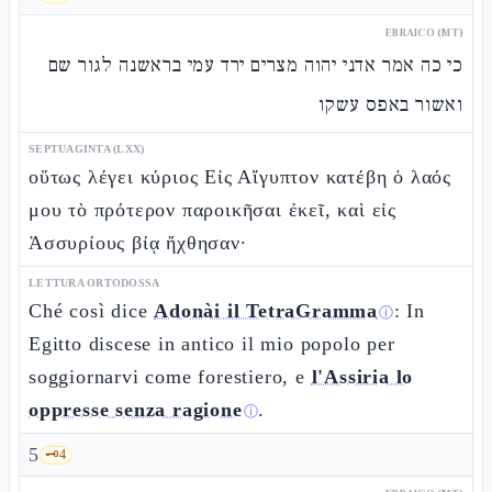
EBRAICO (MT)
כי כה אמר אדני יהוה מצרים ירד עמי בראשנה לגור שם
ואשור באפס עשקו
SEPTUAGINTA (LXX)
οὕτως λέγει κύριος Εἰς Αἴγυπτον κατέβη ὁ λαός
μου τὸ πρότερον παροικῆσαι ἐκεῖ, καὶ εἰς
Ἀσσυρίους βίᾳ ἤχθησαν·
LETTURA ORTODOSSA
Ché così dice
Adonài il TetraGramma
: In
ⓘ
Egitto discese in antico il mio popolo per
soggiornarvi come forestiero, e
l'Assiria lo
oppresse senza ragione
.
ⓘ
5
🗝️
4