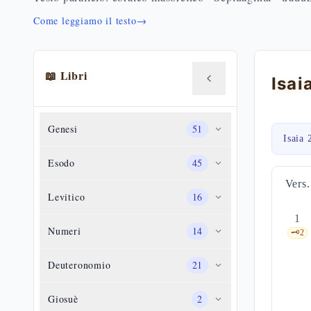
Come leggiamo il testo
→
📖 Libri
Genesi
51
Isaia 
Esodo
45
Vers.
Levitico
16
1
Numeri
14
🗝️
2
Deuteronomio
21
Giosuè
2