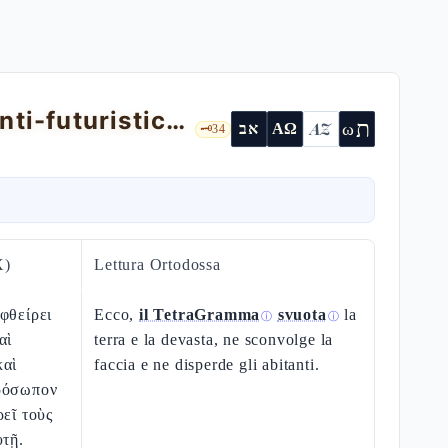
Isaia 24 — l'"Apocalisse di Isaia" letta anti-futuristicamente
ת
AZ
ω
אב
ΑΩ
🗝️
34
X)
Lettura Ortodossa
φθείρει
Ecco,
il TetraGramma
svuota
la
ⓘ
ⓘ
αὶ
terra e la devasta, ne sconvolge la
καὶ
faccia e ne disperde gli abitanti.
ρόσωπον
ρεῖ τοὺς
ὐτῇ.