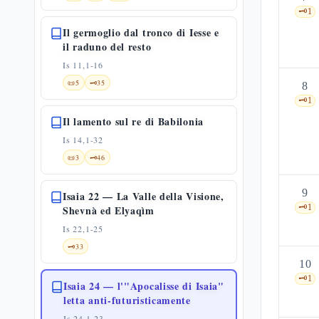
🗝️
1
Il germoglio dal tronco di Iesse e
il raduno del resto
Is 11,1-16
📜
5
🗝️
35
8
🗝️
1
Il lamento sul re di Babilonia
Is 14,1-32
📜
3
🗝️
46
9
Isaia 22 — La Valle della Visione,
🗝️
1
Shevnà ed Elyaqìm
Is 22,1-25
🗝️
33
10
🗝️
1
Isaia 24 — l'"Apocalisse di Isaia"
letta anti-futuristicamente
Is 24,1-23