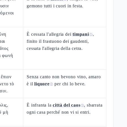
ουσιν
gemono tutti i cuori in festa.
νόμενοι
ύνη
È cessata l'allegria dei
timpani
,
ⓘ
ται
finito il frastuono dei gaudenti,
ῦτος
cessata l'allegria della cetra.
ι φωνὴ
 ἔπιον
Senza canto non bevono vino, amaro
νετο τὸ
è il
liquore
per chi lo beve.
ⓘ
σιν.
λις,
È infranta la
città del caos
, sbarrata
ⓘ
ῦ μὴ
ogni casa perché non vi si entri.