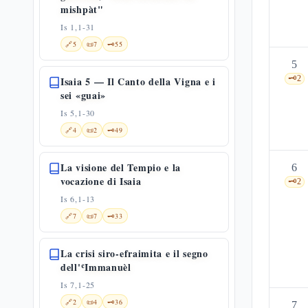
mishpàt"
Is 1,1-31
🔗
5
📜
7
🗝️
55
5
🗝️
2
Isaia 5 — Il Canto della Vigna e i
sei «guai»
Is 5,1-30
🔗
4
📜
2
🗝️
49
La visione del Tempio e la
6
vocazione di Isaia
🗝️
2
Is 6,1-13
🔗
7
📜
7
🗝️
33
La crisi siro-efraimita e il segno
dell'ʿImmanuèl
Is 7,1-25
🔗
2
📜
4
🗝️
36
7