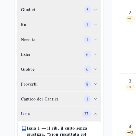
Giudici
5
2
🗝️
1
Rut
1
Neemia
1
Ester
6
Giobbe
6
3
Proverbi
8
🗝️
1
Cantico dei Cantici
1
Isaia
37
4
Isaia 1 — il rib, il culto senza
🗝️
2
giustizia, "Sion riscattata col