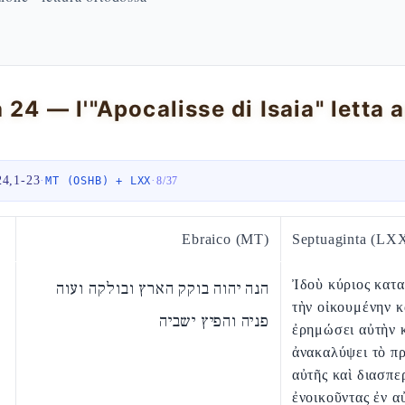
24,1-23
·
·
MT (OSHB) + LXX
8
/
37
Ebraico (MT)
Septuaginta (LX
Ἰδοὺ κύριος κατα
הנה יהוה בוקק הארץ ובולקה ועוה
τὴν οἰκουμένην κ
פניה והפיץ ישביה
ἐρημώσει αὐτὴν 
ἀνακαλύψει τὸ π
αὐτῆς καὶ διασπε
ἐνοικοῦντας ἐν α