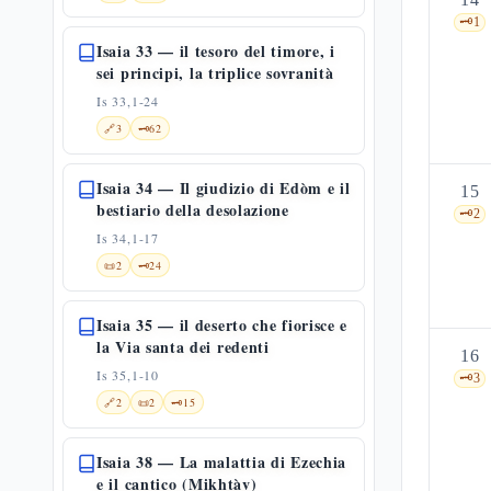
🗝️
1
Isaia 33 — il tesoro del timore, i
sei principi, la triplice sovranità
Is 33,1-24
🔗
3
🗝️
62
Isaia 34 — Il giudizio di Edòm e il
15
bestiario della desolazione
🗝️
2
Is 34,1-17
📜
2
🗝️
24
Isaia 35 — il deserto che fiorisce e
la Via santa dei redenti
16
Is 35,1-10
🗝️
3
🔗
2
📜
2
🗝️
15
Isaia 38 — La malattia di Ezechia
e il cantico (Mikhtàv)