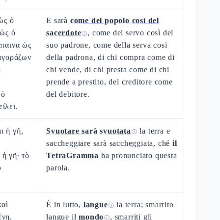
ὡς ὁ
E sarà
come del popolo così del
 ὡς ὁ
sacerdote
, come del servo così del
ⓘ
άπαινα ὡς
suo padrone, come della serva così
 ἀγοράζων
della padrona, di chi compra come di
ὁ
chi vende, di chi presta come di chi
prende a prestito, del creditore come
 ὁ
del debitore.
ίλει.
ι ἡ γῆ,
Svuotare sarà svuotata
la terra e
ⓘ
saccheggiare sarà saccheggiata, ché
il
ἡ γῆ· τὸ
TetraGramma
ha pronunciato questa
υ
parola.
καὶ
È in lutto,
langue
la terra; smarrito
ⓘ
ένη,
langue il
mondo
, smarriti gli
ⓘ