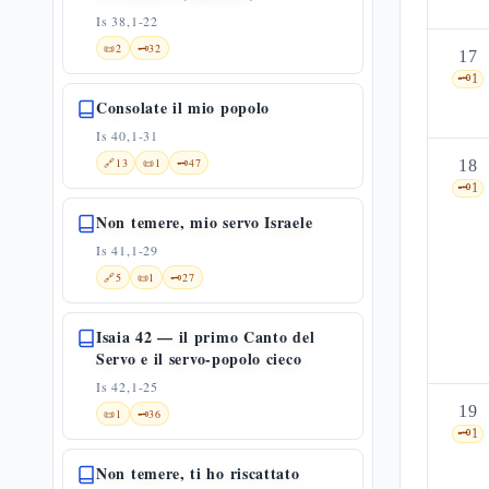
Is 38,1-22
📜
2
🗝️
32
17
🗝️
1
Consolate il mio popolo
Is 40,1-31
🔗
13
📜
1
🗝️
47
18
🗝️
1
Non temere, mio servo Israele
Is 41,1-29
🔗
5
📜
1
🗝️
27
Isaia 42 — il primo Canto del
Servo e il servo-popolo cieco
Is 42,1-25
19
📜
1
🗝️
36
🗝️
1
Non temere, ti ho riscattato