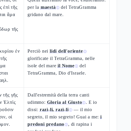
ς ἐπὶ τῆς
per la
maestà
del TetraGramma
ⓘ
ται ἅμα
gridano dal mare.
ὕδωρ τῆς
 κυρίου ἐν
Perciò nei
lidi dell'oriente
ⓘ
 τῆς
glorificate il TetraGramma, nelle
ομα
isole del mare
il Nome
del
ⓘ
σται
TetraGramma, Dio d'Israele.
αηλ.
 τῆς γῆς
Dall'estremità della terra canti
ν Ἐλπὶς
udimmo:
Gloria al Giusto
. E io
ⓘ
ἐροῦσιν
dissi:
razì-li, razì-li
— il mio
ⓘ
ιν, οἱ
segreto, il mio segreto! Guai a me:
i
όμον.
predoni predano
, di rapina i
ⓘ