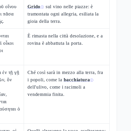
οῦ οἴνου
Grido
sul vino nelle piazze: è
ⓘ
ι πᾶσα
tramontata ogni allegria, esiliata la
ς.
gioia della terra.
νται
È rimasta nella città desolazione, e a
ὶ οἶκοι
rovina è abbattuta la porta.
οι
 ἐν τῇ γῇ
Ché così sarà in mezzo alla terra, fra
ῶν, ὃν
i popoli, come la
bacchiatura
ⓘ
dell'ulivo, come i racimoli a
ίαν,
vendemmia finita.
ται
παύσηται ὁ
νται, οἱ
Quelli alzeranno la voce, esulteranno: