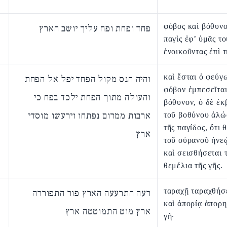
φόβος καὶ βόθυνο
פחד ופחת ופח עליך יושב הארץ
παγὶς ἐφ’ ὑμᾶς το
ἐνοικοῦντας ἐπὶ τ
καὶ ἔσται ὁ φεύγ
והיה הנס מקול הפחד יפל אל הפחת
φόβον ἐμπεσεῖται
והעולה מתוך הפחת ילכד בפח כי
βόθυνον, ὁ δὲ ἐκ
ארבות ממרום נפתחו וירעשו מוסדי
τοῦ βοθύνου ἁλώ
τῆς παγίδος, ὅτι 
ארץ
τοῦ οὐρανοῦ ἠνε
καὶ σεισθήσεται 
θεμέλια τῆς γῆς.
ταραχῇ ταραχθήσε
רעה התרעעה הארץ פור התפוררה
καὶ ἀπορίᾳ ἀπορη
ארץ מוט התמוטטה ארץ
γῆ·