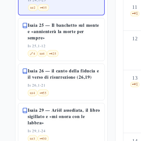
11
📜
2
🗝️
35
🗝️
1
Isaia 25 — Il banchetto sul monte
e «annienterà la morte per
sempre»
12
Is 25,1-12
🔗
4
📜
4
🗝️
25
Isaia 26 — il canto della fiducia e
il verso di risurrezione (26,19)
13
🗝️
1
Is 26,1-21
📜
4
🗝️
55
Isaia 29 — Arièl assediata, il libro
sigillato e «mi onora con le
labbra»
Is 29,1-24
📜
3
🗝️
30
14