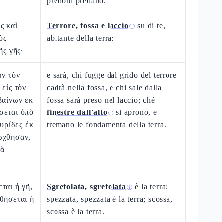
predoni predano.
ς καὶ
Terrore, fossa e laccio
su di te,
ⓘ
ὺς
abitante della terra:
ῆς γῆς·
ων τὸν
e sarà, chi fugge dal grido del terrore
 εἰς τὸν
cadrà nella fossa, e chi sale dalla
βαίνων ἐκ
fossa sarà preso nel laccio; ché
σεται ὑπὸ
finestre dall'alto
si aprono, e
ⓘ
θυρίδες ἐκ
tremano le fondamenta della terra.
ῴχθησαν,
τὰ
ται ἡ γῆ,
Sgretolata, sgretolata
è la terra;
ⓘ
θήσεται ἡ
spezzata, spezzata è la terra; scossa,
scossa è la terra.