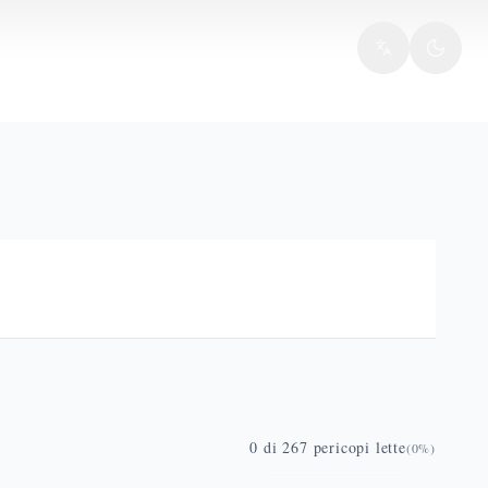
0
di
267
pericopi lette
(
0
%)