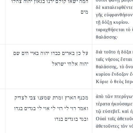
המה ישאו קולם ירנו בגאון יהוה צהלו
δὲ καταλειφθέντε
מים
γῆς εὐφρανθήσον
τῇ δόξῃ κυρίου.
ταραχθήσεται τὸ 
θαλάσσης·
διὰ τοῦτο ἡ δόξα
על כן בארים כבדו יהוה באיי הים שם
ταῖς νήσοις ἔσται
יהוה אלהי ישראל
θαλάσσης, τὸ ὄν
κυρίου ἔνδοξον ἔ
Κύριε ὁ θεὸς Ισρ
ἀπὸ τῶν πτερύγων
מכנף הארץ זמרת שמענו צבי לצדיק
τέρατα ἠκούσαμε
ואמר רזי לי רזי לי אוי לי בגדים בגדו
τῷ εὐσεβεῖ. καὶ 
ובגד בוגדים בגדו
Οὐαὶ τοῖς ἀθετοῦσ
ἀθετοῦντες τὸν ν