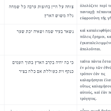
ὀλολύζετε περὶ τ
צוחה על היין בחוצות ערבה כל שמחה
πανταχῇ· πέπαυτα
גלה משוש הארץ
εὐφροσύνη τῆς γῆ
καὶ καταλειφθήσο
נשאר בעיר שמה ושאיה יכת שער
πόλεις ἔρημοι, κα
ἐγκαταλελειμμέν
ἀπολοῦνται.
ταῦτα πάντα ἔσται
כי כה יהיה בקרב הארץ בתוך העמים
ἐν μέσῳ τῶν ἐθν
כנקף זית כעוללת אם כלה בציר
τρόπον ἐάν τις
καλαμήσηται ἐλα
οὕτως καλαμήσον
αὐτούς, καὶ ἐὰν 
τρύγητος.
οὗτοι φωνῇ βοήσο