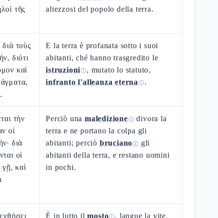
λοὶ τῆς
altezzosi del popolo della terra.
 διὰ τοὺς
E la terra è profanata sotto i suoi
ν, διότι
abitanti, ché hanno trasgredito le
όμον καὶ
istruzioni
, mutato lo statuto,
ⓘ
τάγματα,
infranto l'alleanza eterna
.
ⓘ
.
ται τὴν
Perciò una
maledizione
divora la
ⓘ
αν οἱ
terra e ne portano la colpa gli
ήν· διὰ
abitanti; perciò
bruciano
gli
ⓘ
νται οἱ
abitanti della terra, e restano uomini
 γῇ, καὶ
in pochi.
ι
πενθήσει
È in lutto il
mosto
, langue la vite,
ⓘ