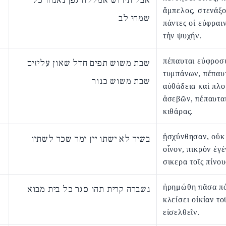
אבל תירוש אמללה גפן נאנחו כל
ἄμπελος, στενάξ
שמחי לב
πάντες οἱ εὐφραι
τὴν ψυχήν.
πέπαυται εὐφροσ
שבת משוש תפים חדל שאון עליזים
τυμπάνων, πέπαυ
שבת משוש כנור
αὐθάδεια καὶ πλο
ἀσεβῶν, πέπαυτα
κιθάρας.
ᾐσχύνθησαν, οὐκ
בשיר לא ישתו יין ימר שכר לשתיו
οἶνον, πικρὸν ἐγέ
σικερα τοῖς πίνου
ἠρημώθη πᾶσα πό
נשברה קרית תהו סגר כל בית מבוא
κλείσει οἰκίαν το
εἰσελθεῖν.