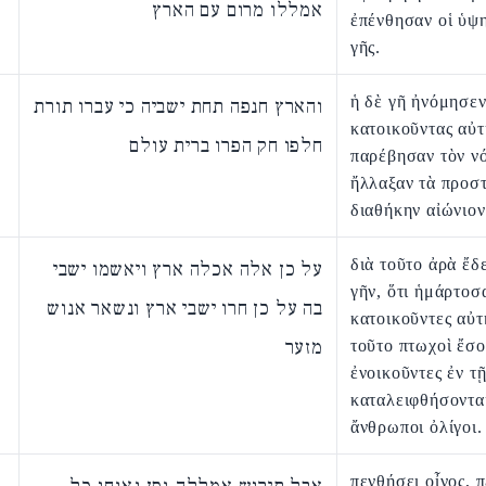
אמללו מרום עם הארץ
ἐπένθησαν οἱ ὑψη
γῆς.
ἡ δὲ γῆ ἠνόμησεν
והארץ חנפה תחת ישביה כי עברו תורת
κατοικοῦντας αὐτή
חלפו חק הפרו ברית עולם
παρέβησαν τὸν ν
ἤλλαξαν τὰ προσ
διαθήκην αἰώνιον
διὰ τοῦτο ἀρὰ ἔδε
על כן אלה אכלה ארץ ויאשמו ישבי
γῆν, ὅτι ἡμάρτοσ
בה על כן חרו ישבי ארץ ונשאר אנוש
κατοικοῦντες αὐτ
מזער
τοῦτο πτωχοὶ ἔσο
ἐνοικοῦντες ἐν τῇ
καταλειφθήσοντα
ἄνθρωποι ὀλίγοι.
πενθήσει οἶνος, 