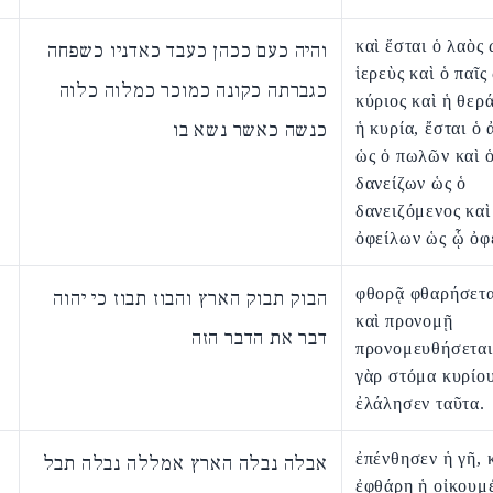
καὶ ἔσται ὁ λαὸς 
והיה כעם ככהן כעבד כאדניו כשפחה
ἱερεὺς καὶ ὁ παῖς
כגברתה כקונה כמוכר כמלוה כלוה
κύριος καὶ ἡ θερ
כנשה כאשר נשא בו
ἡ κυρία, ἔσται ὁ
ὡς ὁ πωλῶν καὶ 
δανείζων ὡς ὁ
δανειζόμενος καὶ
ὀφείλων ὡς ᾧ ὀφε
φθορᾷ φθαρήσετα
הבוק תבוק הארץ והבוז תבוז כי יהוה
καὶ προνομῇ
דבר את הדבר הזה
προνομευθήσεται 
γὰρ στόμα κυρίο
ἐλάλησεν ταῦτα.
ἐπένθησεν ἡ γῆ, 
אבלה נבלה הארץ אמללה נבלה תבל
ἐφθάρη ἡ οἰκουμ