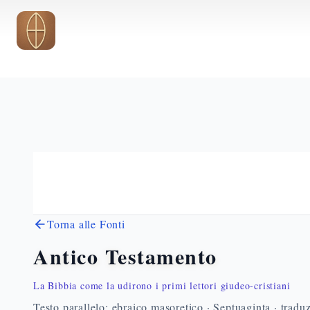
Vai al contenuto principale
Torna alle Fonti
Antico Testamento
La Bibbia come la udirono i primi lettori giudeo-cristiani
Testo parallelo: ebraico masoretico · Septuaginta · traduz