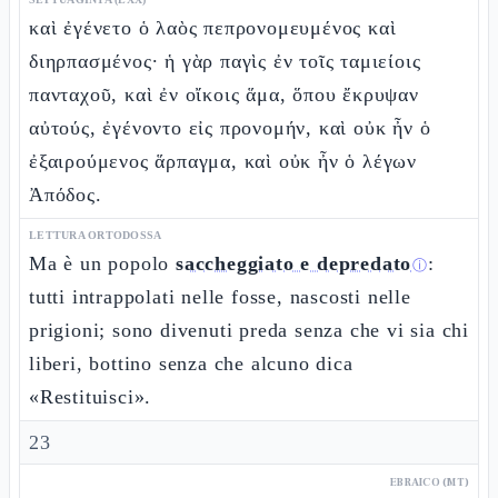
καὶ ἐγένετο ὁ λαὸς πεπρονομευμένος καὶ
διηρπασμένος· ἡ γὰρ παγὶς ἐν τοῖς ταμιείοις
πανταχοῦ, καὶ ἐν οἴκοις ἅμα, ὅπου ἔκρυψαν
αὐτούς, ἐγένοντο εἰς προνομήν, καὶ οὐκ ἦν ὁ
ἐξαιρούμενος ἅρπαγμα, καὶ οὐκ ἦν ὁ λέγων
Ἀπόδος.
LETTURA ORTODOSSA
Ma è un popolo
saccheggiato e depredato
:
ⓘ
tutti intrappolati nelle fosse, nascosti nelle
prigioni; sono divenuti preda senza che vi sia chi
liberi, bottino senza che alcuno dica
«Restituisci».
23
EBRAICO (MT)