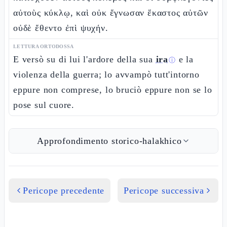
αὐτοὺς κύκλῳ, καὶ οὐκ ἔγνωσαν ἕκαστος αὐτῶν
οὐδὲ ἔθεντο ἐπὶ ψυχήν.
LETTURA ORTODOSSA
E versò su di lui l'ardore della sua
ira
e la
ⓘ
violenza della guerra; lo avvampò tutt'intorno
eppure non comprese, lo bruciò eppure non se lo
pose sul cuore.
Approfondimento storico-halakhico
Pericope precedente
Pericope successiva