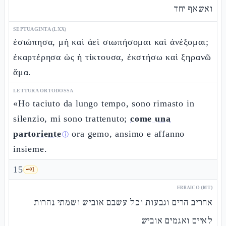
ואשאף יחד
SEPTUAGINTA (LXX)
ἐσιώπησα, μὴ καὶ ἀεὶ σιωπήσομαι καὶ ἀνέξομαι;
ἐκαρτέρησα ὡς ἡ τίκτουσα, ἐκστήσω καὶ ξηρανῶ
ἅμα.
LETTURA ORTODOSSA
«Ho taciuto da lungo tempo, sono rimasto in
silenzio, mi sono trattenuto;
come una
partoriente
ora gemo, ansimo e affanno
ⓘ
insieme.
15
🗝️
1
EBRAICO (MT)
אחריב הרים וגבעות וכל עשבם אוביש ושמתי נהרות
לאיים ואגמים אוביש