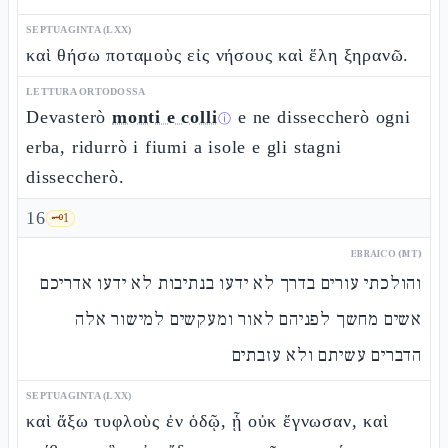
SEPTUAGINTA (LXX)
καὶ θήσω ποταμοὺς εἰς νήσους καὶ ἕλη ξηρανῶ.
LETTURA ORTODOSSA
Devasterò
monti e colli
e ne disseccherò ogni
ⓘ
erba, ridurrò i fiumi a isole e gli stagni
disseccherò.
16
🗝️
1
EBRAICO (MT)
והולכתי עורים בדרך לא ידעו בנתיבות לא ידעו אדריכם
אשים מחשך לפניהם לאור ומעקשים למישור אלה
הדברים עשיתם ולא עזבתים
SEPTUAGINTA (LXX)
καὶ ἄξω τυφλοὺς ἐν ὁδῷ, ᾗ οὐκ ἔγνωσαν, καὶ