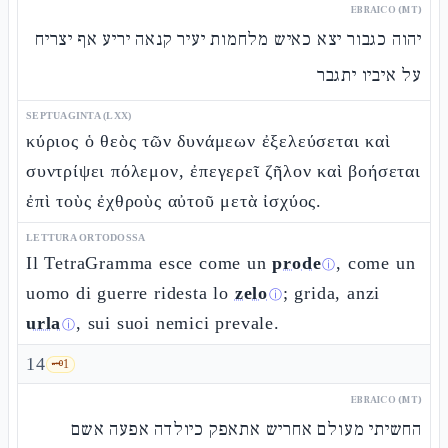
EBRAICO (MT)
יהוה כגבור יצא כאיש מלחמות יעיר קנאה יריע אף יצריח
על איביו יתגבר
SEPTUAGINTA (LXX)
κύριος ὁ θεὸς τῶν δυνάμεων ἐξελεύσεται καὶ
συντρίψει πόλεμον, ἐπεγερεῖ ζῆλον καὶ βοήσεται
ἐπὶ τοὺς ἐχθροὺς αὐτοῦ μετὰ ἰσχύος.
LETTURA ORTODOSSA
Il TetraGramma esce come un
prode
, come un
ⓘ
uomo di guerre ridesta lo
zelo
; grida, anzi
ⓘ
urla
, sui suoi nemici prevale.
ⓘ
14
🗝️
1
EBRAICO (MT)
החשיתי מעולם אחריש אתאפק כיולדה אפעה אשם