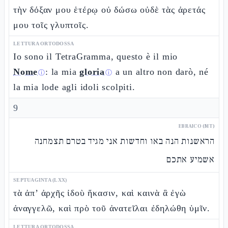
τὴν δόξαν μου ἑτέρῳ οὐ δώσω οὐδὲ τὰς ἀρετάς
μου τοῖς γλυπτοῖς.
LETTURA ORTODOSSA
Io sono il TetraGramma, questo è il mio
Nome
: la mia
gloria
a un altro non darò, né
ⓘ
ⓘ
la mia lode agli idoli scolpiti.
9
EBRAICO (MT)
הראשנות הנה באו וחדשות אני מגיד בטרם תצמחנה
אשמיע אתכם
SEPTUAGINTA (LXX)
τὰ ἀπ’ ἀρχῆς ἰδοὺ ἥκασιν, καὶ καινὰ ἃ ἐγὼ
ἀναγγελῶ, καὶ πρὸ τοῦ ἀνατεῖλαι ἐδηλώθη ὑμῖν.
LETTURA ORTODOSSA