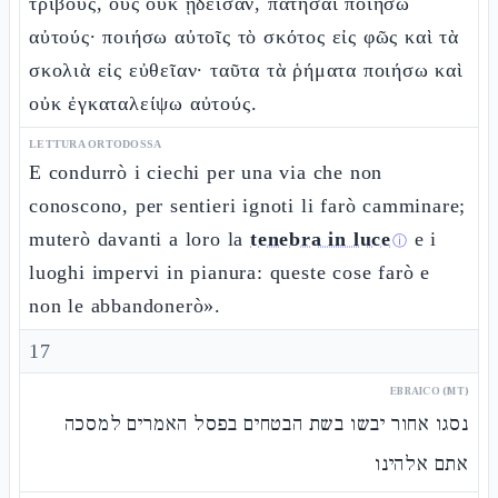
τρίβους, οὓς οὐκ ᾔδεισαν, πατῆσαι ποιήσω
αὐτούς· ποιήσω αὐτοῖς τὸ σκότος εἰς φῶς καὶ τὰ
σκολιὰ εἰς εὐθεῖαν· ταῦτα τὰ ῥήματα ποιήσω καὶ
οὐκ ἐγκαταλείψω αὐτούς.
LETTURA ORTODOSSA
E condurrò i ciechi per una via che non
conoscono, per sentieri ignoti li farò camminare;
muterò davanti a loro la
tenebra in luce
e i
ⓘ
luoghi impervi in pianura: queste cose farò e
non le abbandonerò».
17
EBRAICO (MT)
נסגו אחור יבשו בשת הבטחים בפסל האמרים למסכה
אתם אלהינו