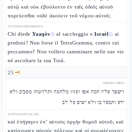
αὐτῷ καὶ οὐκ ἐβούλοντο ἐν ταῖς ὁδοῖς αὐτοῦ
πορεύεσθαι οὐδὲ ἀκούειν τοῦ νόμου αὐτοῦ;
LETTURA ORTODOSSA
Chi diede
Yaaqòv
al saccheggio e
Israèl
ai
ⓘ
ⓘ
predoni? Non forse il TetraGramma, contro cui
peccammo? Non vollero camminare nelle sue vie
né ascoltare la sua Torà.
25
🗝️
1
EBRAICO (MT)
וישפך עליו חמה אפו ועזוז מלחמה ותלהטהו מסביב ולא
ידע ותבער בו ולא ישים על לב
SEPTUAGINTA (LXX)
καὶ ἐπήγαγεν ἐπ’ αὐτοὺς ὀργὴν θυμοῦ αὐτοῦ, καὶ
κατίσχυσεν αὐτοὺς πόλεμος καὶ οἱ συμφλέγοντες