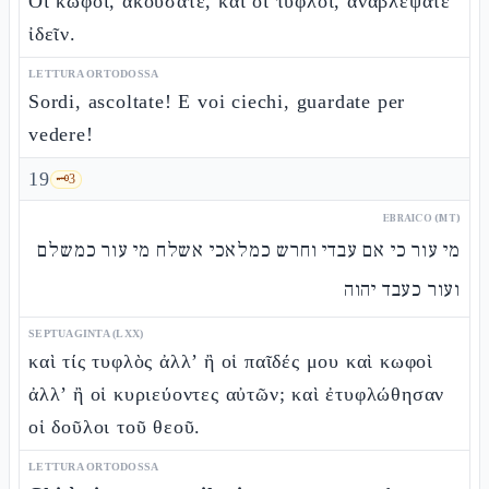
Οἱ κωφοί, ἀκούσατε, καὶ οἱ τυφλοί, ἀναβλέψατε
ἰδεῖν.
LETTURA ORTODOSSA
Sordi, ascoltate! E voi ciechi, guardate per
vedere!
19
🗝️
3
EBRAICO (MT)
מי עור כי אם עבדי וחרש כמלאכי אשלח מי עור כמשלם
ועור כעבד יהוה
SEPTUAGINTA (LXX)
καὶ τίς τυφλὸς ἀλλ’ ἢ οἱ παῖδές μου καὶ κωφοὶ
ἀλλ’ ἢ οἱ κυριεύοντες αὐτῶν; καὶ ἐτυφλώθησαν
οἱ δοῦλοι τοῦ θεοῦ.
LETTURA ORTODOSSA