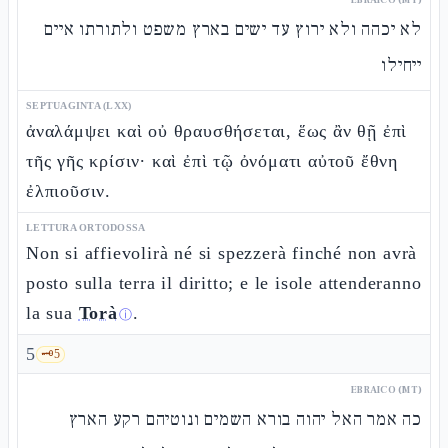
לא יכהה ולא ירוץ עד ישים בארץ משפט ולתורתו איים
ייחילו
SEPTUAGINTA (LXX)
ἀναλάμψει καὶ οὐ θραυσθήσεται, ἕως ἂν θῇ ἐπὶ
τῆς γῆς κρίσιν· καὶ ἐπὶ τῷ ὀνόματι αὐτοῦ ἔθνη
ἐλπιοῦσιν.
LETTURA ORTODOSSA
Non si affievolirà né si spezzerà finché non avrà
posto sulla terra il diritto; e le isole attenderanno
la sua
Torà
.
ⓘ
5
🗝️
5
EBRAICO (MT)
כה אמר האל יהוה בורא השמים ונוטיהם רקע הארץ