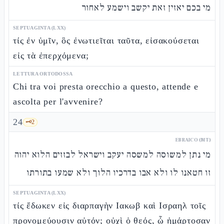
מי בכם יאזין זאת יקשב וישמע לאחור
SEPTUAGINTA (LXX)
τίς ἐν ὑμῖν, ὃς ἐνωτιεῖται ταῦτα, εἰσακούσεται
εἰς τὰ ἐπερχόμενα;
LETTURA ORTODOSSA
Chi tra voi presta orecchio a questo, attende e
ascolta per l'avvenire?
24
🗝️
2
EBRAICO (MT)
מי נתן למשוסה למשסה יעקב וישראל לבזזים הלוא יהוה
זו חטאנו לו ולא אבו בדרכיו הלוך ולא שמעו בתורתו
SEPTUAGINTA (LXX)
τίς ἔδωκεν εἰς διαρπαγὴν Ιακωβ καὶ Ισραηλ τοῖς
προνομεύουσιν αὐτόν; οὐχὶ ὁ θεός, ᾧ ἡμάρτοσαν