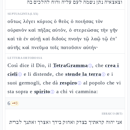
וצאצאיה נתן נשמה לעם עליה ורוח להלכים בה
SEPTUAGINTA (LXX)
οὕτως λέγει κύριος ὁ θεὸς ὁ ποιήσας τὸν
οὐρανὸν καὶ πήξας αὐτόν, ὁ στερεώσας τὴν γῆν
καὶ τὰ ἐν αὐτῇ καὶ διδοὺς πνοὴν τῷ λαῷ τῷ ἐπ’
αὐτῆς καὶ πνεῦμα τοῖς πατοῦσιν αὐτήν·
LETTURA ORTODOSSA
Così dice il Dio, il
TetraGramma
, che
crea i
ⓘ
cieli
e li distende, che
stende la terra
e i
ⓘ
ⓘ
suoi germogli, che dà
respiro
al popolo che vi
ⓘ
sta sopra e
spirito
a chi vi cammina:
ⓘ
6
🗝️
3
EBRAICO (MT)
אני יהוה קראתיך בצדק ואחזק בידך ואצרך ואתנך לברית