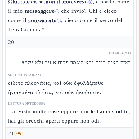
Chi è cieco se non il mio servo
, e sordo come
ⓘ
il mio
messaggero
che invio? Chi è cieco
ⓘ
come il
consacrato
, cieco come il servo del
ⓘ
TetraGramma?
20
EBRAICO (MT)
ראית ראות רבות ולא תשמר פקוח אזנים ולא ישמע
SEPTUAGINTA (LXX)
εἴδετε πλεονάκις, καὶ οὐκ ἐφυλάξασθε·
ἠνοιγμένα τὰ ὦτα, καὶ οὐκ ἠκούσατε.
LETTURA ORTODOSSA
Hai visto molte cose eppure non le hai custodite,
hai gli orecchi aperti eppure non odi.
21
🗝️
2