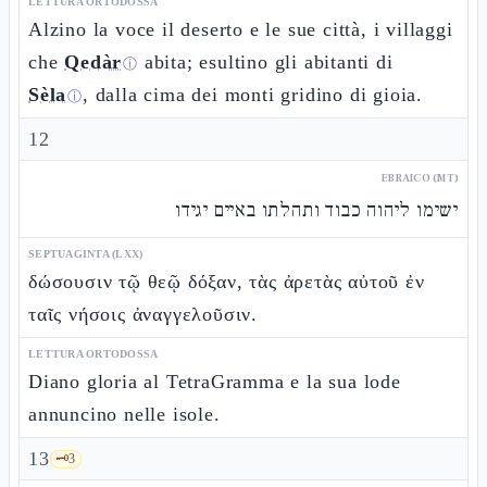
LETTURA ORTODOSSA
Alzino la voce il deserto e le sue città, i villaggi
che
Qedàr
abita; esultino gli abitanti di
ⓘ
Sèla
, dalla cima dei monti gridino di gioia.
ⓘ
12
EBRAICO (MT)
ישימו ליהוה כבוד ותהלתו באיים יגידו
SEPTUAGINTA (LXX)
δώσουσιν τῷ θεῷ δόξαν, τὰς ἀρετὰς αὐτοῦ ἐν
ταῖς νήσοις ἀναγγελοῦσιν.
LETTURA ORTODOSSA
Diano gloria al TetraGramma e la sua lode
annuncino nelle isole.
13
🗝️
3