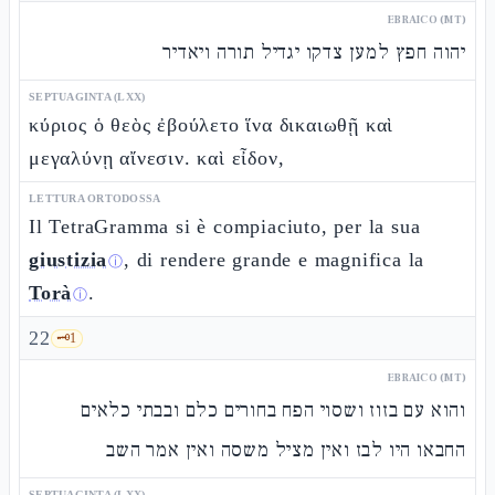
EBRAICO (MT)
יהוה חפץ למען צדקו יגדיל תורה ויאדיר
SEPTUAGINTA (LXX)
κύριος ὁ θεὸς ἐβούλετο ἵνα δικαιωθῇ καὶ
μεγαλύνῃ αἴνεσιν. καὶ εἶδον,
LETTURA ORTODOSSA
Il TetraGramma si è compiaciuto, per la sua
giustizia
, di rendere grande e magnifica la
ⓘ
Torà
.
ⓘ
22
🗝️
1
EBRAICO (MT)
והוא עם בזוז ושסוי הפח בחורים כלם ובבתי כלאים
החבאו היו לבז ואין מציל משסה ואין אמר השב
SEPTUAGINTA (LXX)