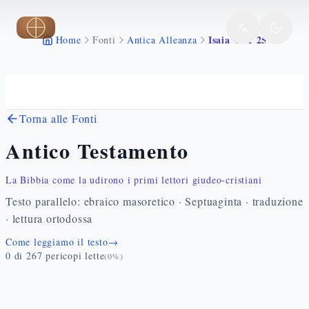
Vai al contenuto principale
Isaia 42 1 25
Home
Fonti
Antica Alleanza
Torna alle Fonti
Antico Testamento
La Bibbia come la udirono i primi lettori giudeo-cristiani
Testo parallelo: ebraico masoretico · Septuaginta · traduzione
· lettura ortodossa
Come leggiamo il testo
→
0
di
267
pericopi lette
(
0
%)