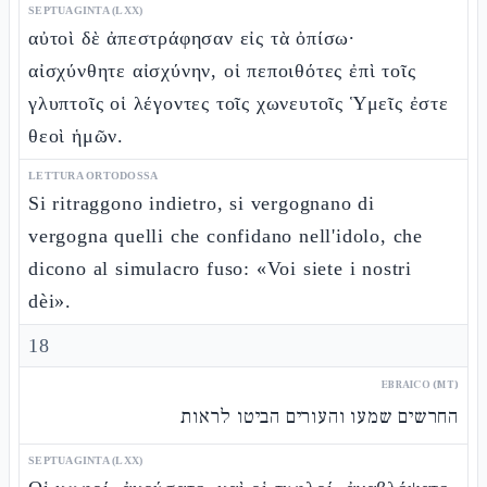
SEPTUAGINTA (LXX)
αὐτοὶ δὲ ἀπεστράφησαν εἰς τὰ ὀπίσω·
αἰσχύνθητε αἰσχύνην, οἱ πεποιθότες ἐπὶ τοῖς
γλυπτοῖς οἱ λέγοντες τοῖς χωνευτοῖς Ὑμεῖς ἐστε
θεοὶ ἡμῶν.
LETTURA ORTODOSSA
Si ritraggono indietro, si vergognano di
vergogna quelli che confidano nell'idolo, che
dicono al simulacro fuso: «Voi siete i nostri
dèi».
18
EBRAICO (MT)
החרשים שמעו והעורים הביטו לראות
SEPTUAGINTA (LXX)