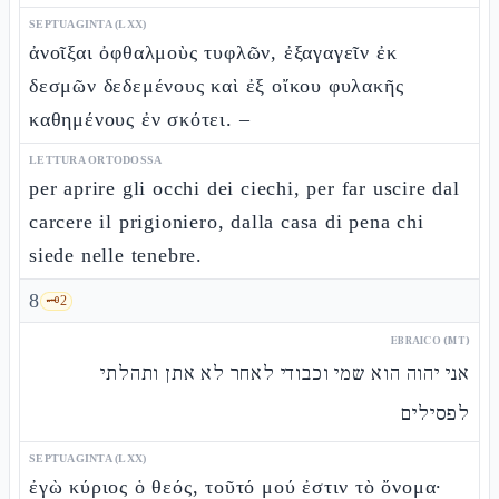
SEPTUAGINTA (LXX)
ἀνοῖξαι ὀφθαλμοὺς τυφλῶν, ἐξαγαγεῖν ἐκ
δεσμῶν δεδεμένους καὶ ἐξ οἴκου φυλακῆς
καθημένους ἐν σκότει. –
LETTURA ORTODOSSA
per aprire gli occhi dei ciechi, per far uscire dal
carcere il prigioniero, dalla casa di pena chi
siede nelle tenebre.
8
🗝️
2
EBRAICO (MT)
אני יהוה הוא שמי וכבודי לאחר לא אתן ותהלתי
לפסילים
SEPTUAGINTA (LXX)
ἐγὼ κύριος ὁ θεός, τοῦτό μού ἐστιν τὸ ὄνομα·