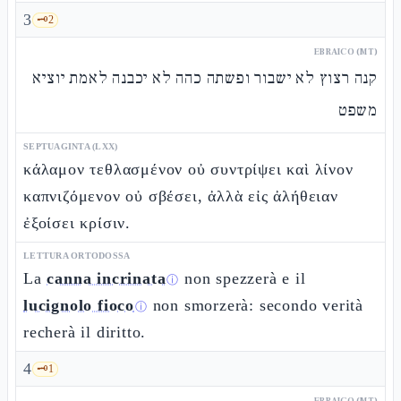
3
🗝️
2
EBRAICO (MT)
קנה רצוץ לא ישבור ופשתה כהה לא יכבנה לאמת יוציא
משפט
SEPTUAGINTA (LXX)
κάλαμον τεθλασμένον οὐ συντρίψει καὶ λίνον
καπνιζόμενον οὐ σβέσει, ἀλλὰ εἰς ἀλήθειαν
ἐξοίσει κρίσιν.
LETTURA ORTODOSSA
La
canna incrinata
non spezzerà e il
ⓘ
lucignolo fioco
non smorzerà: secondo verità
ⓘ
recherà il diritto.
4
🗝️
1
EBRAICO (MT)