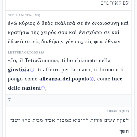
עם לאור גוים
SEPTUAGINTA (LXX)
ἐγὼ κύριος ὁ θεὸς ἐκάλεσά σε ἐν δικαιοσύνῃ καὶ
κρατήσω τῆς χειρός σου καὶ ἐνισχύσω σε καὶ
ἔδωκά σε εἰς διαθήκην γένους, εἰς φῶς ἐθνῶν
LETTURA ORTODOSSA
«Io, il TetraGramma, ti ho chiamato nella
giustizia
, ti afferro per la mano, ti formo e ti
ⓘ
pongo come
alleanza del popolo
, come
luce
ⓘ
delle nazioni
,
ⓘ
7
EBRAICO (MT)
לפקח עינים עורות להוציא ממסגר אסיר מבית כלא ישבי
חשך