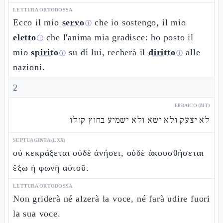
LETTURA ORTODOSSA
Ecco il mio
servo
che io sostengo, il mio
ⓘ
eletto
che l'anima mia gradisce: ho posto il
ⓘ
mio
spirito
su di lui, recherà il
diritto
alle
ⓘ
ⓘ
nazioni.
2
EBRAICO (MT)
לא יצעק ולא ישא ולא ישמיע בחוץ קולו
SEPTUAGINTA (LXX)
οὐ κεκράξεται οὐδὲ ἀνήσει, οὐδὲ ἀκουσθήσεται
ἔξω ἡ φωνὴ αὐτοῦ.
LETTURA ORTODOSSA
Non griderà né alzerà la voce, né farà udire fuori
la sua voce.