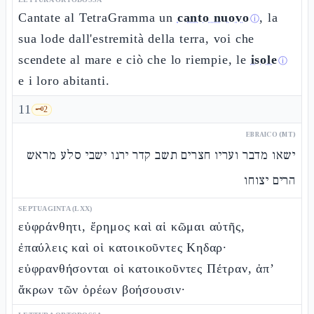
Cantate al TetraGramma un
canto nuovo
, la
ⓘ
sua lode dall'estremità della terra, voi che
scendete al mare e ciò che lo riempie, le
isole
ⓘ
e i loro abitanti.
11
🗝️
2
EBRAICO (MT)
ישאו מדבר ועריו חצרים תשב קדר ירנו ישבי סלע מראש
הרים יצוחו
SEPTUAGINTA (LXX)
εὐφράνθητι, ἔρημος καὶ αἱ κῶμαι αὐτῆς,
ἐπαύλεις καὶ οἱ κατοικοῦντες Κηδαρ·
εὐφρανθήσονται οἱ κατοικοῦντες Πέτραν, ἀπ’
ἄκρων τῶν ὀρέων βοήσουσιν·