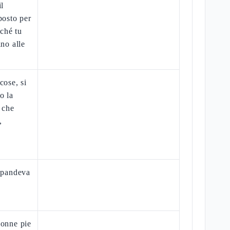
il
posto per
nché tu
ino alle
cose, si
o la
i che
,
 spandeva
donne pie