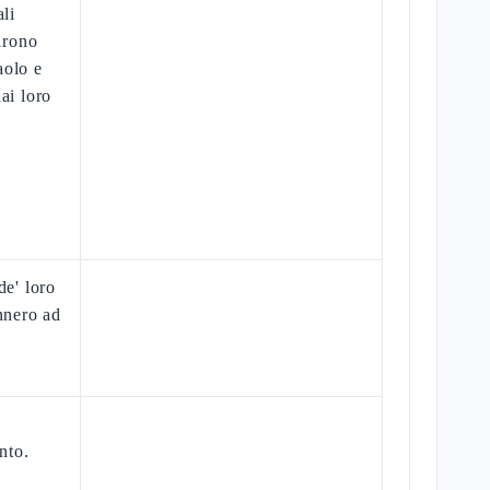
ali
tarono
aolo e
ai loro
de' loro
nnero ad
nto.