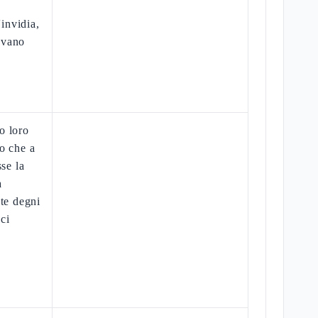
'invidia,
evano
o loro
o che a
sse la
a
ate degni
 ci