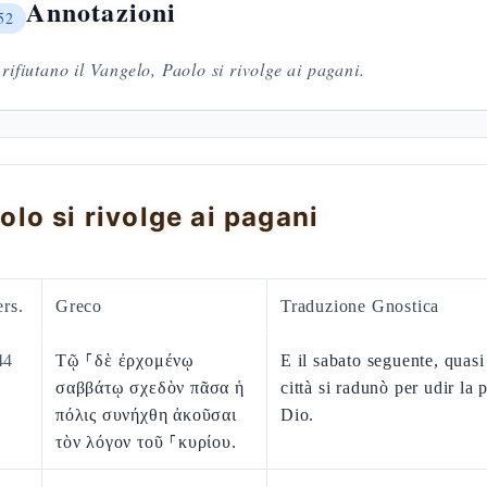
Annotazioni
52
 rifiutano il Vangelo, Paolo si rivolge ai pagani.
olo si rivolge ai pagani
rs.
Greco
Traduzione Gnostica
44
Τῷ ⸀δὲ ἐρχομένῳ
E il sabato seguente, quasi 
σαββάτῳ σχεδὸν πᾶσα ἡ
città si radunò per udir la 
πόλις συνήχθη ἀκοῦσαι
Dio.
τὸν λόγον τοῦ ⸀κυρίου.