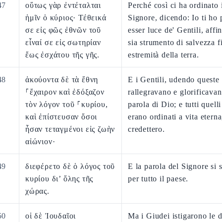
47
οὕτως γὰρ ἐντέταλται
Perché così ci ha ordinato 
ἡμῖν ὁ κύριος· Τέθεικά
Signore, dicendo: Io ti ho 
σε εἰς φῶς ἐθνῶν τοῦ
esser luce de' Gentili, affi
εἶναί σε εἰς σωτηρίαν
sia strumento di salvezza f
ἕως ἐσχάτου τῆς γῆς.
estremità della terra.
48
ἀκούοντα δὲ τὰ ἔθνη
E i Gentili, udendo queste 
⸀ἔχαιρον καὶ ἐδόξαζον
rallegravano e glorificavan
τὸν λόγον τοῦ ⸀κυρίου,
parola di Dio; e tutti quell
καὶ ἐπίστευσαν ὅσοι
erano ordinati a vita eterna
ἦσαν τεταγμένοι εἰς ζωὴν
credettero.
αἰώνιον·
49
διεφέρετο δὲ ὁ λόγος τοῦ
E la parola del Signore si
κυρίου δι’ ὅλης τῆς
per tutto il paese.
χώρας.
50
οἱ δὲ Ἰουδαῖοι
Ma i Giudei istigarono le 