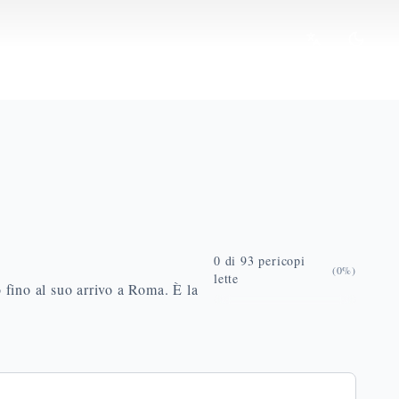
0
di
93
pericopi
(
0
%)
lette
o fino al suo arrivo a Roma. È la