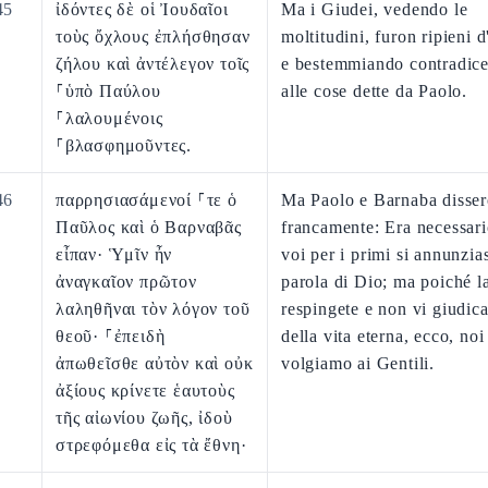
45
ἰδόντες δὲ οἱ Ἰουδαῖοι
Ma i Giudei, vedendo le
τοὺς ὄχλους ἐπλήσθησαν
moltitudini, furon ripieni d
ζήλου καὶ ἀντέλεγον τοῖς
e bestemmiando contradic
⸀ὑπὸ Παύλου
alle cose dette da Paolo.
⸀λαλουμένοις
⸀βλασφημοῦντες.
46
παρρησιασάμενοί ⸀τε ὁ
Ma Paolo e Barnaba disser
Παῦλος καὶ ὁ Βαρναβᾶς
francamente: Era necessari
εἶπαν· Ὑμῖν ἦν
voi per i primi si annunzia
ἀναγκαῖον πρῶτον
parola di Dio; ma poiché l
λαληθῆναι τὸν λόγον τοῦ
respingete e non vi giudic
θεοῦ· ⸀ἐπειδὴ
della vita eterna, ecco, noi
ἀπωθεῖσθε αὐτὸν καὶ οὐκ
volgiamo ai Gentili.
ἀξίους κρίνετε ἑαυτοὺς
τῆς αἰωνίου ζωῆς, ἰδοὺ
στρεφόμεθα εἰς τὰ ἔθνη·