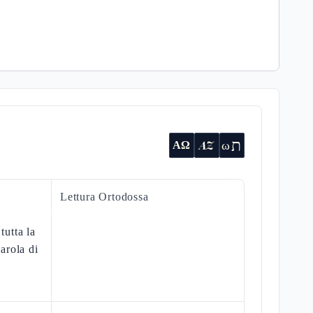
ת
AZ
ω
ΑΩ
Lettura Ortodossa
tutta la
parola di