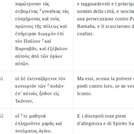
παρώτρυναν τὰς
e ragguardevoli e i princip
σεβομένας ⸀γυναῖκας τὰς
uomini della città, e susci
εὐσχήμονας καὶ τοὺς
una persecuzione contro P
πρώτους τῆς πόλεως καὶ
Barnaba, e li scacciarono d
ἐπήγειραν διωγμὸν ἐπὶ
confini.
τὸν Παῦλον ⸀καὶ
Βαρναβᾶν, καὶ ἐξέβαλον
αὐτοὺς ἀπὸ τῶν ὁρίων
αὐτῶν.
51
οἱ δὲ ἐκτιναξάμενοι τὸν
Ma essi, scossa la polvere 
κονιορτὸν τῶν ⸀ποδῶν
piedi contro loro, se ne ve
ἐπ’ αὐτοὺς ἦλθον εἰς
Iconio.
Ἰκόνιον,
52
οἵ ⸀τε μαθηταὶ
E i discepoli eran pieni
ἐπληροῦντο χαρᾶς καὶ
d'allegrezza e di Spirito Sa
πνεύματος ἁγίου.