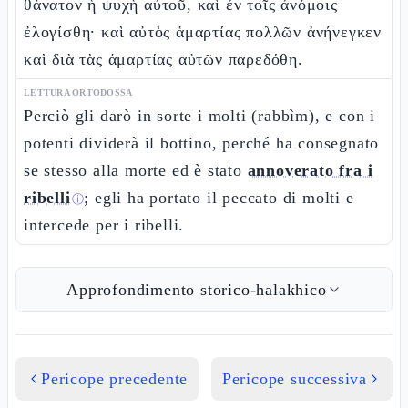
θάνατον ἡ ψυχὴ αὐτοῦ, καὶ ἐν τοῖς ἀνόμοις
ἐλογίσθη· καὶ αὐτὸς ἁμαρτίας πολλῶν ἀνήνεγκεν
καὶ διὰ τὰς ἁμαρτίας αὐτῶν παρεδόθη.
LETTURA ORTODOSSA
Perciò gli darò in sorte i molti (rabbìm), e con i
potenti dividerà il bottino, perché ha consegnato
se stesso alla morte ed è stato
annoverato fra i
ribelli
; egli ha portato il peccato di molti e
ⓘ
intercede per i ribelli.
Approfondimento storico-halakhico
Pericope precedente
Pericope successiva