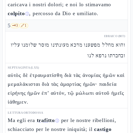
caricava i nostri dolori; e noi lo stimavamo
colpito
, percosso da Dio e umiliato.
ⓘ
5
🗝️
3
🔗
1
EBRAICO (MT)
והוא מחלל מפשענו מדכא מעונתינו מוסר שלומנו עליו
ובחברתו נרפא לנו
SEPTUAGINTA (LXX)
αὐτὸς δὲ ἐτραυματίσθη διὰ τὰς ἀνομίας ἡμῶν καὶ
μεμαλάκισται διὰ τὰς ἁμαρτίας ἡμῶν· παιδεία
εἰρήνης ἡμῶν ἐπ’ αὐτόν, τῷ μώλωπι αὐτοῦ ἡμεῖς
ἰάθημεν.
LETTURA ORTODOSSA
Ma egli era
trafitto
per le nostre ribellioni,
ⓘ
schiacciato per le nostre iniquità; il
castigo