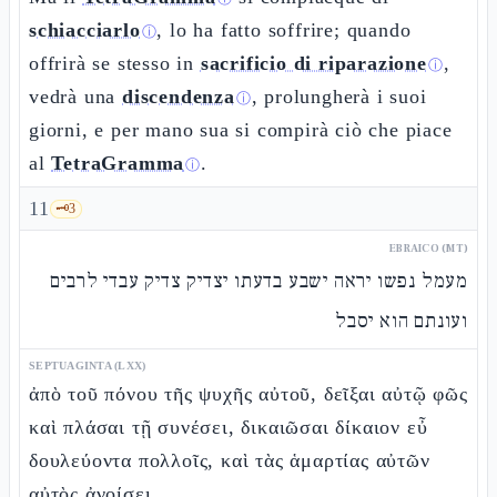
schiacciarlo
, lo ha fatto soffrire; quando
ⓘ
offrirà se stesso in
sacrificio di riparazione
,
ⓘ
vedrà una
discendenza
, prolungherà i suoi
ⓘ
giorni, e per mano sua si compirà ciò che piace
al
TetraGramma
.
ⓘ
11
🗝️
3
EBRAICO (MT)
מעמל נפשו יראה ישבע בדעתו יצדיק צדיק עבדי לרבים
ועונתם הוא יסבל
SEPTUAGINTA (LXX)
ἀπὸ τοῦ πόνου τῆς ψυχῆς αὐτοῦ, δεῖξαι αὐτῷ φῶς
καὶ πλάσαι τῇ συνέσει, δικαιῶσαι δίκαιον εὖ
δουλεύοντα πολλοῖς, καὶ τὰς ἁμαρτίας αὐτῶν
αὐτὸς ἀνοίσει.