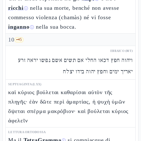
ricchi
nella sua morte, benché non avesse
ⓘ
commesso violenza (chamàs) né vi fosse
inganno
nella sua bocca.
ⓘ
10
🗝️
5
EBRAICO (MT)
ויהוה חפץ דכאו החלי אם תשים אשם נפשו יראה זרע
יאריך ימים וחפץ יהוה בידו יצלח
SEPTUAGINTA (LXX)
καὶ κύριος βούλεται καθαρίσαι αὐτὸν τῆς
πληγῆς· ἐὰν δῶτε περὶ ἁμαρτίας, ἡ ψυχὴ ὑμῶν
ὄψεται σπέρμα μακρόβιον· καὶ βούλεται κύριος
ἀφελεῖν
LETTURA ORTODOSSA
Ma il
TetraGramma
si compiacque di
ⓘ