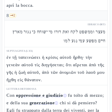
aprì la bocca.
8
🗝️
2
EBRAICO (MT)
מעצר וממשפט לקח ואת דורו מי ישוחח כי נגזר מארץ
חיים מפשע עמי נגע למו
SEPTUAGINTA (LXX)
ἐν τῇ ταπεινώσει ἡ κρίσις αὐτοῦ ἤρθη· τὴν
γενεὰν αὐτοῦ τίς διηγήσεται; ὅτι αἴρεται ἀπὸ τῆς
γῆς ἡ ζωὴ αὐτοῦ, ἀπὸ τῶν ἀνομιῶν τοῦ λαοῦ μου
ἤχθη εἰς θάνατον.
LETTURA ORTODOSSA
Con
oppressione e giudizio
fu tolto di mezzo;
ⓘ
e della sua
generazione
chi si dà pensiero?
ⓘ
Egli fu strappato dalla terra dei viventi, per la