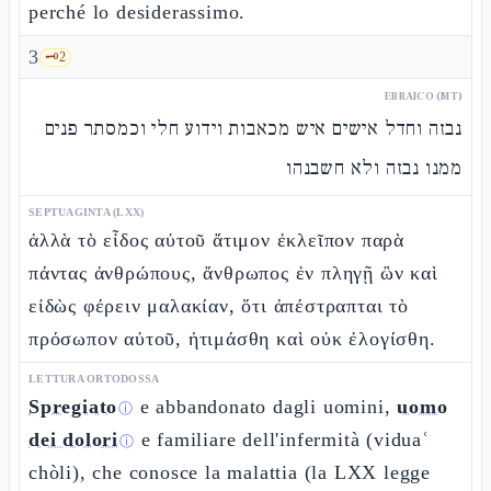
perché lo desiderassimo.
3
🗝️
2
EBRAICO (MT)
נבזה וחדל אישים איש מכאבות וידוע חלי וכמסתר פנים
ממנו נבזה ולא חשבנהו
SEPTUAGINTA (LXX)
ἀλλὰ τὸ εἶδος αὐτοῦ ἄτιμον ἐκλεῖπον παρὰ
πάντας ἀνθρώπους, ἄνθρωπος ἐν πληγῇ ὢν καὶ
εἰδὼς φέρειν μαλακίαν, ὅτι ἀπέστραπται τὸ
πρόσωπον αὐτοῦ, ἠτιμάσθη καὶ οὐκ ἐλογίσθη.
LETTURA ORTODOSSA
Spregiato
e abbandonato dagli uomini,
uomo
ⓘ
dei dolori
e familiare dell'infermità (viduaʿ
ⓘ
chòli), che conosce la malattia (la LXX legge