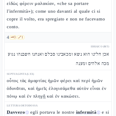
εἰδὼς φέρειν μαλακίαν, «che sa portare
l'infermità»); come uno davanti al quale ci si
copre il volto, era spregiato e non ne facevamo
conto.
4
🗝️
3
🔗
1
EBRAICO (MT)
אכן חלינו הוא נשא ומכאבינו סבלם ואנחנו חשבנהו נגוע
מכה אלהים ומענה
SEPTUAGINTA (LXX)
οὗτος τὰς ἁμαρτίας ἡμῶν φέρει καὶ περὶ ἡμῶν
ὀδυνᾶται, καὶ ἡμεῖς ἐλογισάμεθα αὐτὸν εἶναι ἐν
πόνῳ καὶ ἐν πληγῇ καὶ ἐν κακώσει.
LETTURA ORTODOSSA
Davvero
egli portava le nostre
infermità
e si
ⓘ
ⓘ