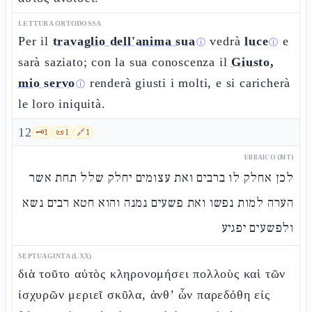
LETTURA ORTODOSSA
Per il
travaglio dell'anima sua
vedrà
luce
e
ⓘ
ⓘ
sarà saziato; con la sua conoscenza il
Giusto,
mio servo
renderà giusti i molti, e si caricherà
ⓘ
le loro iniquità.
12
🗝️
1
📜
1
🔗
1
EBRAICO (MT)
לכן אחלק לו ברבים ואת עצומים יחלק שלל תחת אשר
הערה למות נפשו ואת פשעים נמנה והוא חטא רבים נשא
ולפשעים יפגיע
SEPTUAGINTA (LXX)
διὰ τοῦτο αὐτὸς κληρονομήσει πολλοὺς καὶ τῶν
ἰσχυρῶν μεριεῖ σκῦλα, ἀνθ’ ὧν παρεδόθη εἰς