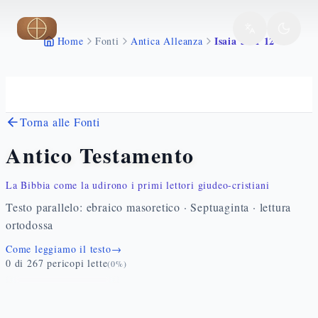
Vai al contenuto principale
Isaia 53 1 12
Home
Fonti
Antica Alleanza
Torna alle Fonti
Antico Testamento
La Bibbia come la udirono i primi lettori giudeo-cristiani
Testo parallelo: ebraico masoretico · Septuaginta · lettura
ortodossa
Come leggiamo il testo
→
0
di
267
pericopi lette
(
0
%)