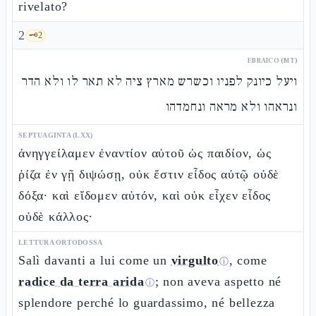
rivelato?
2
🗝️
2
EBRAICO (MT)
ויעל כיונק לפניו וכשרש מארץ ציה לא תאר לו ולא הדר
ונראהו ולא מראה ונחמדהו
SEPTUAGINTA (LXX)
ἀνηγγείλαμεν ἐναντίον αὐτοῦ ὡς παιδίον, ὡς
ῥίζα ἐν γῇ διψώσῃ, οὐκ ἔστιν εἶδος αὐτῷ οὐδὲ
δόξα· καὶ εἴδομεν αὐτόν, καὶ οὐκ εἶχεν εἶδος
οὐδὲ κάλλος·
LETTURA ORTODOSSA
Salì davanti a lui come un
virgulto
, come
ⓘ
radice da terra arida
; non aveva aspetto né
ⓘ
splendore perché lo guardassimo, né bellezza