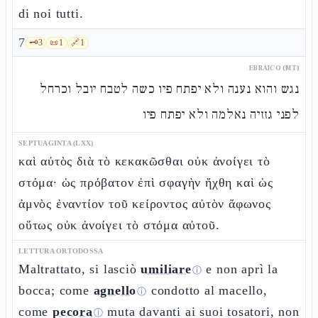
di noi tutti.
7
🗝️
3
📜
1
🔗
1
EBRAICO (MT)
נגש והוא נענה ולא יפתח פיו כשה לטבח יובל וכרחל
לפני גזזיה נאלמה ולא יפתח פיו
SEPTUAGINTA (LXX)
καὶ αὐτὸς διὰ τὸ κεκακῶσθαι οὐκ ἀνοίγει τὸ
στόμα· ὡς πρόβατον ἐπὶ σφαγὴν ἤχθη καὶ ὡς
ἀμνὸς ἐναντίον τοῦ κείροντος αὐτὸν ἄφωνος
οὕτως οὐκ ἀνοίγει τὸ στόμα αὐτοῦ.
LETTURA ORTODOSSA
Maltrattato, si lasciò
umiliare
e non aprì la
ⓘ
bocca; come
agnello
condotto al macello,
ⓘ
come
pecora
muta davanti ai suoi tosatori, non
ⓘ