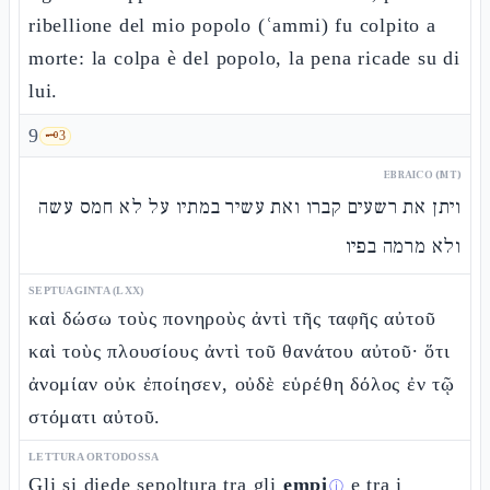
ribellione del mio popolo (ʿammi) fu colpito a
morte: la colpa è del popolo, la pena ricade su di
lui.
9
🗝️
3
EBRAICO (MT)
ויתן את רשעים קברו ואת עשיר במתיו על לא חמס עשה
ולא מרמה בפיו
SEPTUAGINTA (LXX)
καὶ δώσω τοὺς πονηροὺς ἀντὶ τῆς ταφῆς αὐτοῦ
καὶ τοὺς πλουσίους ἀντὶ τοῦ θανάτου αὐτοῦ· ὅτι
ἀνομίαν οὐκ ἐποίησεν, οὐδὲ εὑρέθη δόλος ἐν τῷ
στόματι αὐτοῦ.
LETTURA ORTODOSSA
Gli si diede sepoltura tra gli
empi
e tra i
ⓘ