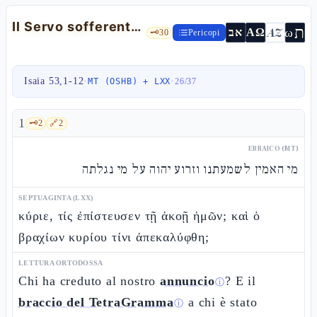
Il Servo sofferente — Is 53,1-12
ת
AZ
ω
אב
ΑΩ
🗝️
30
Pericopi
Isaia 53,1-12
·
·
MT (OSHB) + LXX
26
/
37
1
🗝️
2
🔗
2
EBRAICO (MT)
מי האמין לשמעתנו וזרוע יהוה על מי נגלתה
SEPTUAGINTA (LXX)
κύριε, τίς ἐπίστευσεν τῇ ἀκοῇ ἡμῶν; καὶ ὁ
βραχίων κυρίου τίνι ἀπεκαλύφθη;
LETTURA ORTODOSSA
Chi ha creduto al nostro
annuncio
? E il
ⓘ
braccio del TetraGramma
a chi è stato
ⓘ