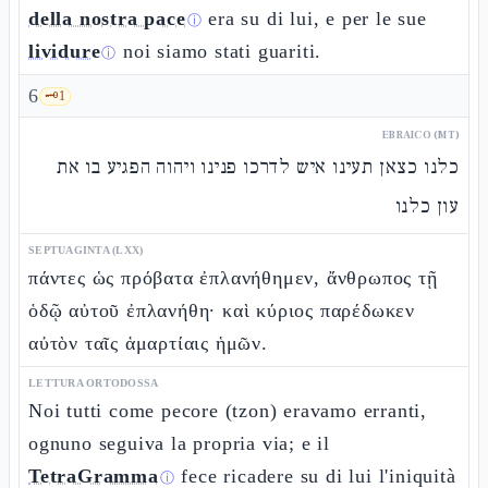
della nostra pace
era su di lui, e per le sue
ⓘ
lividure
noi siamo stati guariti.
ⓘ
6
🗝️
1
EBRAICO (MT)
כלנו כצאן תעינו איש לדרכו פנינו ויהוה הפגיע בו את
עון כלנו
SEPTUAGINTA (LXX)
πάντες ὡς πρόβατα ἐπλανήθημεν, ἄνθρωπος τῇ
ὁδῷ αὐτοῦ ἐπλανήθη· καὶ κύριος παρέδωκεν
αὐτὸν ταῖς ἁμαρτίαις ἡμῶν.
LETTURA ORTODOSSA
Noi tutti come pecore (tzon) eravamo erranti,
ognuno seguiva la propria via; e il
TetraGramma
fece ricadere su di lui l'iniquità
ⓘ