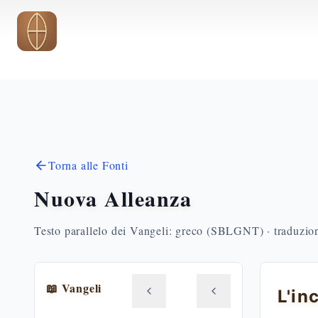
Vai al contenuto principale
Torna alle Fonti
Nuova Alleanza
Testo parallelo dei Vangeli: greco (SBLGNT) · traduzione
📖 Vangeli
L'in