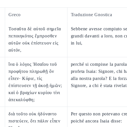
Greco
Traduzione Gnostica
Τοσαῦτα δὲ αὐτοῦ σημεῖα
Sebbene avesse compiuto se
πεποιηκότος ἔμπροσθεν
grandi davanti a loro, non 
αὐτῶν οὐκ ἐπίστευον εἰς
in lui,
αὐτόν,
ἵνα ὁ λόγος Ἠσαΐου τοῦ
perché si compisse la parola
προφήτου πληρωθῇ ὃν
profeta Isaia: Signore, chi 
εἶπεν· Κύριε, τίς
alla nostra parola? E la forz
ἐπίστευσεν τῇ ἀκοῇ ἡμῶν;
Signore, a chi è stata rivela
καὶ ὁ βραχίων κυρίου τίνι
ἀπεκαλύφθη;
διὰ τοῦτο οὐκ ἠδύναντο
Per questo non potevano cr
πιστεύειν, ὅτι πάλιν εἶπεν
poiché ancora Isaia disse: