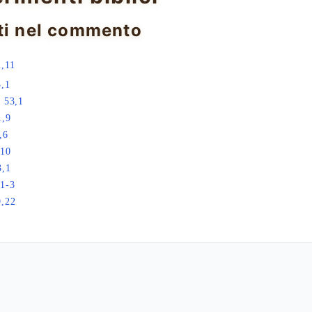
ti nel commento
,11
3,1
a 53,1
1,9
,6
,10
3,1
,1-3
9,22