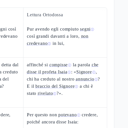
Lettura Ortodossa
gni così
Pur avendo egli compiuto
segni
ⓘ
credevano
così grandi davanti a loro,
non
credevano
in lui,
ⓘ
 detta dal
affinché si
compisse
la parola
che
ⓘ
ha creduto
disse il profeta Isaia
: «
Signore
,
ⓘ
ⓘ
a del
chi ha creduto al nostro
annuncio
?
ⓘ
ta?
E il
braccio del Signore
a chi è
ⓘ
stato
rivelato
?».
ⓘ
edere,
Per questo non
potevano
credere,
ⓘ
poiché ancora disse Isaia: