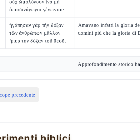
οὐχ ὡμολόγουν ἵνα μὴ
ἀποσυνάγωγοι γένωνται·
ἠγάπησαν γὰρ τὴν δόξαν
Amavano infatti la gloria de
τῶν ἀνθρώπων μᾶλλον
uomini più che la gloria di 
ἤπερ τὴν δόξαν τοῦ θεοῦ.
Approfondimento storico-ha
icope precedente
erimenti biblici