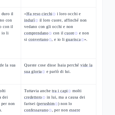
 duro il
«
Ha reso ciechi
i loro occhi e
ⓘ
ano con
indurì
il loro cuore, affinché non
ⓘ
 con il
vedano con gli occhi e non
io li
comprendano
con il
cuore
e non
ⓘ
ⓘ
si
convertano
, e io li
guarisca
».
ⓘ
ⓘ
de la sua
Queste cose disse Isaia perché
vide la
sua gloria
e parlò di lui.
ⓘ
olti
Tuttavia anche
tra i capi
molti
ⓘ
a dei
credettero
in lui, ma a causa dei
ⓘ
, per non
farisei (
perushim
) non lo
ⓘ
a.
confessavano
, per non
essere
ⓘ