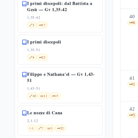
I primi discepoli: dal Battista a
Gesù — Gv 1,35-42
40
1,35-42
🗝️
6
🔗
5
🗝️
17
I primi discepoli
1,35-51
🔗
8
🗝️
22
Filippo e Nathana'el — Gv 1,43-
41
51
🗝️
1
1,43-51
🔗
40
📜
11
🗝️
17
42
Le nozze di Cana
🗝️
5
2,1-12
✨
1
🔗
7
📜
3
🗝️
22