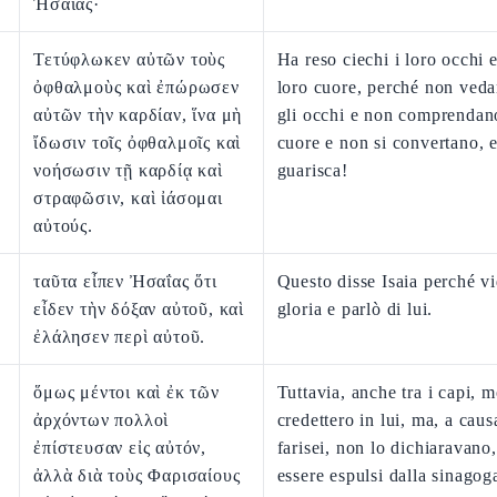
Ἠσαΐας·
Τετύφλωκεν αὐτῶν τοὺς
Ha reso ciechi i loro occhi e
ὀφθαλμοὺς καὶ ἐπώρωσεν
loro cuore, perché non ved
αὐτῶν τὴν καρδίαν, ἵνα μὴ
gli occhi e non comprendano
ἴδωσιν τοῖς ὀφθαλμοῖς καὶ
cuore e non si convertano, e 
νοήσωσιν τῇ καρδίᾳ καὶ
guarisca!
στραφῶσιν, καὶ ἰάσομαι
αὐτούς.
ταῦτα εἶπεν Ἠσαΐας ὅτι
Questo disse Isaia perché vi
εἶδεν τὴν δόξαν αὐτοῦ, καὶ
gloria e parlò di lui.
ἐλάλησεν περὶ αὐτοῦ.
ὅμως μέντοι καὶ ἐκ τῶν
Tuttavia, anche tra i capi, m
ἀρχόντων πολλοὶ
credettero in lui, ma, a caus
ἐπίστευσαν εἰς αὐτόν,
farisei, non lo dichiaravano
ἀλλὰ διὰ τοὺς Φαρισαίους
essere espulsi dalla sinagog