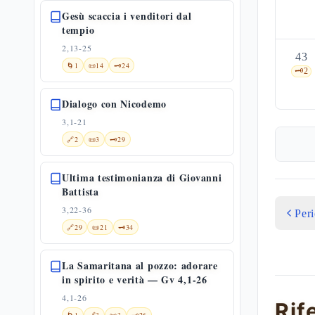
Gesù scaccia i venditori dal
tempio
2,13-25
43
🌀
1
📜
14
🗝️
24
🗝️
2
Dialogo con Nicodemo
3,1-21
🔗
2
📜
3
🗝️
29
Ultima testimonianza di Giovanni
Battista
3,22-36
Per
🔗
29
📜
21
🗝️
34
La Samaritana al pozzo: adorare
in spirito e verità — Gv 4,1-26
4,1-26
Rif