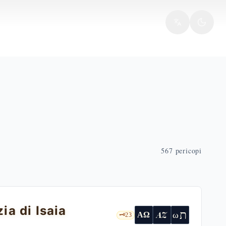
567
pericopi
ia di Isaia
ת
AZ
ω
ΑΩ
🗝️
23