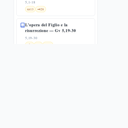
5,1-18
📜
13
🗝️
28
L’opera del Figlio e la
risurrezione — Gv 5,19-30
5,19-30
🔗
9
📜
6
🗝️
27
Il potere del Figlio
5,19-47
🔗
5
📜
4
🗝️
30
La catena dei testimoni: il Padre,
il Battista, le opere
5,31-47
✨
1
🔗
12
📜
6
🗝️
18
Moltiplicazione dei pani