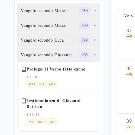
Vangelo secondo Matteo
160
Vers.
Vangelo secondo Marco
100
37
🗝️
2
Vangelo secondo Luca
199
Vangelo secondo Giovanni
108
Prologo: il Verbo fatto carne
38
🗝️
6
1,1-18
🔗
14
📜
7
🗝️
29
Testimonianza di Giovanni
Battista
1,19-34
39
🔗
1
📜
13
🗝️
24
🗝️
1