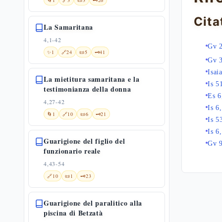
🌀
1
🔗
3
📜
3
🗝️
26
Cita
La Samaritana
4,1-42
Gv 2
✨
1
🔗
24
📜
5
🗝️
41
Gv 
Isai
La mietitura samaritana e la
Is 5
testimonianza della donna
Es 6
4,27-42
Is 6
🌀
1
🔗
10
📜
6
🗝️
21
Is 5
Is 6
Guarigione del figlio del
Gv 
funzionario reale
4,43-54
🔗
10
📜
1
🗝️
23
Guarigione del paralitico alla
piscina di Betzatà