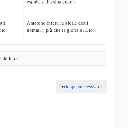
espulsi dalla sinagoga
.
ⓘ
gli
Amarono infatti la
gloria degli
Dio.
uomini
più che la
gloria di Dio
.
ⓘ
ⓘ
lakhico
Pericope successiva