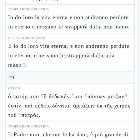
TRADUZIONE GNOSTICA
Io do loro la vita eterna e non andranno perdute
in eterno e nessuno le strapperà dalla mia mano.
LETTURA ORTODOSSA
E io do loro vita eterna, e non andranno perdute
in eterno, e
nessuno le strapperà dalla mia
mano
.
ⓘ
29
GRECO
ὁ πατήρ μου ⸀ὃ δέδωκέν ⸀μοι ⸂πάντων μεῖζων⸃
ἐστίν, καὶ οὐδεὶς δύναται ἁρπάζειν ἐκ τῆς χειρὸς
τοῦ ⸀πατρός.
TRADUZIONE GNOSTICA
Il Padre mio, che me le ha date, è più grande di