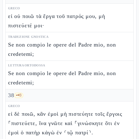
GRECO
εἰ οὐ ποιῶ τὰ ἔργα τοῦ πατρός μου, μὴ
πιστεύετέ μοι·
TRADUZIONE GNOSTICA
Se non compio le opere del Padre mio, non
credetemi;
LETTURA ORTODOSSA
Se non compio le opere del Padre mio, non
credetemi;
38
🗝️
3
GRECO
εἰ δὲ ποιῶ, κἂν ἐμοὶ μὴ πιστεύητε τοῖς ἔργοις
⸀πιστεύετε, ἵνα γνῶτε καὶ ⸀γινώσκητε ὅτι ἐν
ἐμοὶ ὁ πατὴρ κἀγὼ ἐν ⸂τῷ πατρί⸃.