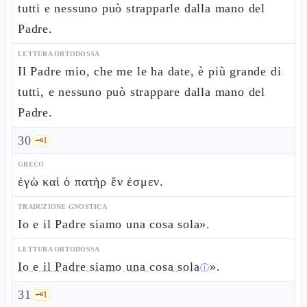
tutti e nessuno può strapparle dalla mano del
Padre.
LETTURA ORTODOSSA
Il Padre mio, che me le ha date, è più grande di
tutti, e nessuno può strappare dalla mano del
Padre.
30
🗝️
1
GRECO
ἐγὼ καὶ ὁ πατὴρ ἕν ἐσμεν.
TRADUZIONE GNOSTICA
Io e il Padre siamo una cosa sola».
LETTURA ORTODOSSA
Io e il Padre siamo una cosa sola
».
ⓘ
31
🗝️
1