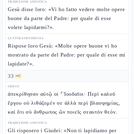
TRADUZIONE GNOSTICA
Gesù disse loro: «Vi ho fatto vedere molte opere
buone da parte del Padre: per quale di esse
volete lapidarmi?».
LETTURA ORTODOSSA
Rispose loro Gesù: «Molte opere buone vi ho
mostrato da parte del Padre: per quale di esse mi
lapidate?».
33
🗝️
2
GRECO
ἀπεκρίθησαν αὐτῷ οἱ ⸀Ἰουδαῖοι· Περὶ καλοῦ
ἔργου οὐ λιθάζομέν σε ἀλλὰ περὶ βλασφημίας,
καὶ ὅτι σὺ ἄνθρωπος ὢν ποιεῖς σεαυτὸν θεόν.
TRADUZIONE GNOSTICA
Gli risposero i Giudei: «Non ti lapidiamo per