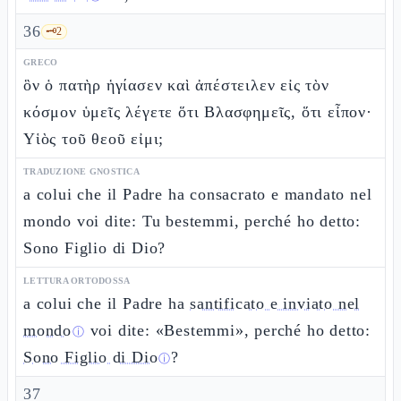
36
🗝️
2
GRECO
ὃν ὁ πατὴρ ἡγίασεν καὶ ἀπέστειλεν εἰς τὸν
κόσμον ὑμεῖς λέγετε ὅτι Βλασφημεῖς, ὅτι εἶπον·
Υἱὸς τοῦ θεοῦ εἰμι;
TRADUZIONE GNOSTICA
a colui che il Padre ha consacrato e mandato nel
mondo voi dite: Tu bestemmi, perché ho detto:
Sono Figlio di Dio?
LETTURA ORTODOSSA
a colui che il Padre ha
santificato e inviato nel
mondo
voi dite: «Bestemmi», perché ho detto:
ⓘ
Sono Figlio di Dio
?
ⓘ
37