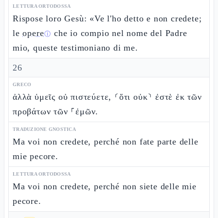
LETTURA ORTODOSSA
Rispose loro Gesù: «Ve l'ho detto e non credete;
le
opere
che io compio nel nome del Padre
ⓘ
mio, queste testimoniano di me.
26
GRECO
ἀλλὰ ὑμεῖς οὐ πιστεύετε, ⸂ὅτι οὐκ⸃ ἐστὲ ἐκ τῶν
προβάτων τῶν ⸀ἐμῶν.
TRADUZIONE GNOSTICA
Ma voi non credete, perché non fate parte delle
mie pecore.
LETTURA ORTODOSSA
Ma voi non credete, perché non siete delle mie
pecore.