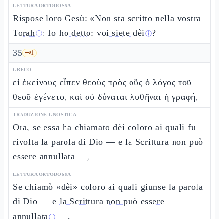
LETTURA ORTODOSSA
Rispose loro Gesù: «Non sta scritto nella vostra
Torah
:
Io ho detto: voi siete dèi
?
ⓘ
ⓘ
35
🗝️
1
GRECO
εἰ ἐκείνους εἶπεν θεοὺς πρὸς οὓς ὁ λόγος τοῦ
θεοῦ ἐγένετο, καὶ οὐ δύναται λυθῆναι ἡ γραφή,
TRADUZIONE GNOSTICA
Ora, se essa ha chiamato dèi coloro ai quali fu
rivolta la parola di Dio — e la Scrittura non può
essere annullata —,
LETTURA ORTODOSSA
Se chiamò «dèi» coloro ai quali giunse la parola
di Dio — e
la Scrittura non può essere
annullata
—,
ⓘ