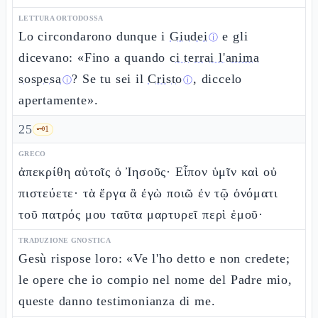
LETTURA ORTODOSSA
Lo circondarono dunque i
Giudei
e gli
ⓘ
dicevano: «Fino a quando
ci terrai l'anima
sospesa
? Se tu sei il
Cristo
, diccelo
ⓘ
ⓘ
apertamente».
25
🗝️
1
GRECO
ἀπεκρίθη αὐτοῖς ὁ Ἰησοῦς· Εἶπον ὑμῖν καὶ οὐ
πιστεύετε· τὰ ἔργα ἃ ἐγὼ ποιῶ ἐν τῷ ὀνόματι
τοῦ πατρός μου ταῦτα μαρτυρεῖ περὶ ἐμοῦ·
TRADUZIONE GNOSTICA
Gesù rispose loro: «Ve l'ho detto e non credete;
le opere che io compio nel nome del Padre mio,
queste danno testimonianza di me.