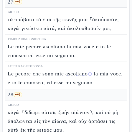
27
🗝️
1
GRECO
τὰ πρόβατα τὰ ἐμὰ τῆς φωνῆς μου ⸀ἀκούουσιν,
κἀγὼ γινώσκω αὐτά, καὶ ἀκολουθοῦσίν μοι,
TRADUZIONE GNOSTICA
Le mie pecore ascoltano la mia voce e io le
conosco ed esse mi seguono.
LETTURA ORTODOSSA
Le pecore che sono mie
ascoltano
la mia voce,
ⓘ
e io le conosco, ed esse mi seguono.
28
🗝️
1
GRECO
κἀγὼ ⸂δίδωμι αὐτοῖς ζωὴν αἰώνιον⸃, καὶ οὐ μὴ
ἀπόλωνται εἰς τὸν αἰῶνα, καὶ οὐχ ἁρπάσει τις
αὐτὰ ἐκ τῆς χειρός μου.