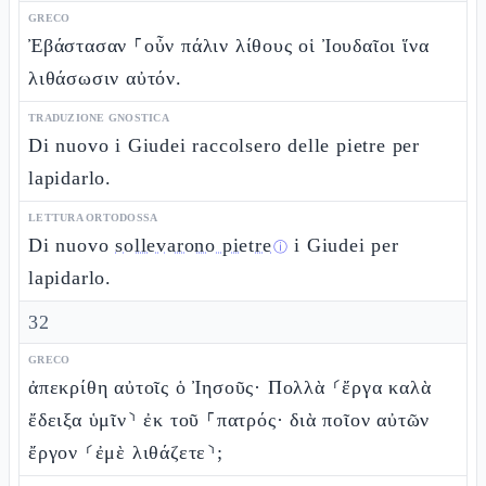
GRECO
Ἐβάστασαν ⸀οὖν πάλιν λίθους οἱ Ἰουδαῖοι ἵνα
λιθάσωσιν αὐτόν.
TRADUZIONE GNOSTICA
Di nuovo i Giudei raccolsero delle pietre per
lapidarlo.
LETTURA ORTODOSSA
Di nuovo
sollevarono pietre
i Giudei per
ⓘ
lapidarlo.
32
GRECO
ἀπεκρίθη αὐτοῖς ὁ Ἰησοῦς· Πολλὰ ⸂ἔργα καλὰ
ἔδειξα ὑμῖν⸃ ἐκ τοῦ ⸀πατρός· διὰ ποῖον αὐτῶν
ἔργον ⸂ἐμὲ λιθάζετε⸃;