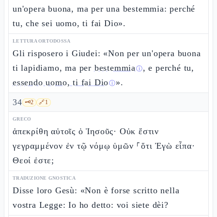
un'opera buona, ma per una bestemmia: perché
tu, che sei uomo, ti fai Dio».
LETTURA ORTODOSSA
Gli risposero i Giudei: «Non per un'opera buona
ti lapidiamo, ma per
bestemmia
, e perché tu,
ⓘ
essendo uomo, ti fai Dio
».
ⓘ
34
🗝️
2
🔗
1
GRECO
ἀπεκρίθη αὐτοῖς ὁ Ἰησοῦς· Οὐκ ἔστιν
γεγραμμένον ἐν τῷ νόμῳ ὑμῶν ⸀ὅτι Ἐγὼ εἶπα·
Θεοί ἐστε;
TRADUZIONE GNOSTICA
Disse loro Gesù: «Non è forse scritto nella
vostra Legge: Io ho detto: voi siete dèi?