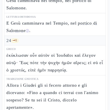
Gesù camminava nel tempio, nel portico di
Salomone.
LETTURA ORTODOSSA
E Gesù camminava nel Tempio, nel
portico di
Salomone
.
ⓘ
24
🗝️
3
GRECO
ἐκύκλωσαν οὖν αὐτὸν οἱ Ἰουδαῖοι καὶ ἔλεγον
αὐτῷ· Ἕως πότε τὴν ψυχὴν ἡμῶν αἴρεις; εἰ σὺ εἶ
ὁ χριστός, εἰπὲ ἡμῖν παρρησίᾳ.
TRADUZIONE GNOSTICA
Allora i Giudei gli si fecero attorno e gli
dicevano: «Fino a quando ci terrai con l'animo
sospeso? Se tu sei il Cristo, diccelo
apertamente».