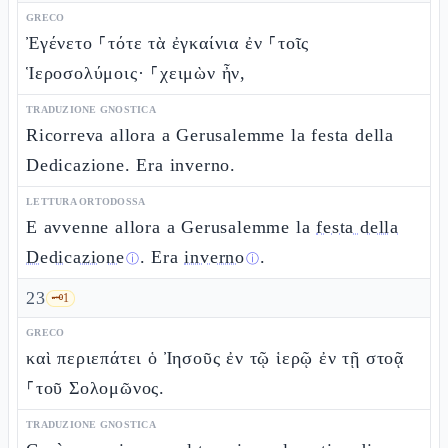
GRECO
Ἐγένετο ⸀τότε τὰ ἐγκαίνια ἐν ⸀τοῖς
Ἱεροσολύμοις· ⸀χειμὼν ἦν,
TRADUZIONE GNOSTICA
Ricorreva allora a Gerusalemme la festa della
Dedicazione. Era inverno.
LETTURA ORTODOSSA
E avvenne allora a Gerusalemme la
festa della
Dedicazione
. Era
inverno
.
ⓘ
ⓘ
23
🗝️
1
GRECO
καὶ περιεπάτει ὁ Ἰησοῦς ἐν τῷ ἱερῷ ἐν τῇ στοᾷ
⸀τοῦ Σολομῶνος.
TRADUZIONE GNOSTICA