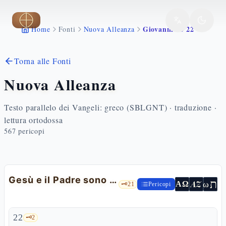
Vai al contenuto principale
Giovanni 10 22 42
Home
Fonti
Nuova Alleanza
Torna alle Fonti
Nuova Alleanza
Testo parallelo dei Vangeli: greco (SBLGNT) · traduzione ·
lettura ortodossa
567
pericopi
Gesù e il Padre sono una cosa sola
ת
AZ
ω
ΑΩ
🗝️
21
Pericopi
22
🗝️
2