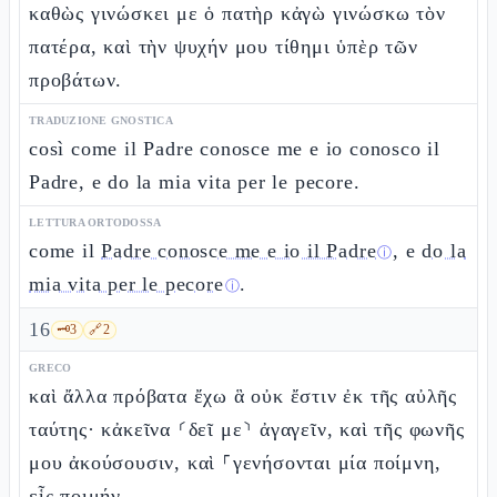
καθὼς γινώσκει με ὁ πατὴρ κἀγὼ γινώσκω τὸν
πατέρα, καὶ τὴν ψυχήν μου τίθημι ὑπὲρ τῶν
προβάτων.
TRADUZIONE GNOSTICA
così come il Padre conosce me e io conosco il
Padre, e do la mia vita per le pecore.
LETTURA ORTODOSSA
come il
Padre conosce me e io il Padre
, e
do la
ⓘ
mia vita per le pecore
.
ⓘ
16
🗝️
3
🔗
2
GRECO
καὶ ἄλλα πρόβατα ἔχω ἃ οὐκ ἔστιν ἐκ τῆς αὐλῆς
ταύτης· κἀκεῖνα ⸂δεῖ με⸃ ἀγαγεῖν, καὶ τῆς φωνῆς
μου ἀκούσουσιν, καὶ ⸀γενήσονται μία ποίμνη,
εἷς ποιμήν.