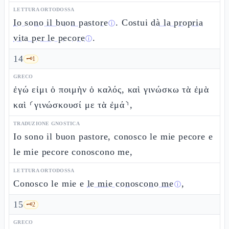
LETTURA ORTODOSSA
Io sono il buon pastore
. Costui
dà la propria
ⓘ
vita per le pecore
.
ⓘ
14
🗝️
1
GRECO
ἐγώ εἰμι ὁ ποιμὴν ὁ καλός, καὶ γινώσκω τὰ ἐμὰ
καὶ ⸂γινώσκουσί με τὰ ἐμά⸃,
TRADUZIONE GNOSTICA
Io sono il buon pastore, conosco le mie pecore e
le mie pecore conoscono me,
LETTURA ORTODOSSA
Conosco le mie e
le mie conoscono me
,
ⓘ
15
🗝️
2
GRECO