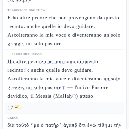
TRADUZIONE GNOSTICA
E ho altre pecore che non provengono da questo
recinto: anche quelle io devo guidare.
Ascolteranno la mia voce e diventeranno un solo
gregge, un solo pastore.
LETTURA ORTODOSSA
Ho altre pecore che non sono di questo
recinto
: anche quelle devo guidare.
ⓘ
Ascolteranno la mia voce e diventeranno
un solo
gregge, un solo pastore
— l'unico Pastore
ⓘ
davidico, il Messia (
Mašiaḥ
) atteso.
ⓘ
17
🗝️
1
GRECO
διὰ τοῦτό ⸂με ὁ πατὴρ⸃ ἀγαπᾷ ὅτι ἐγὼ τίθημι τὴν