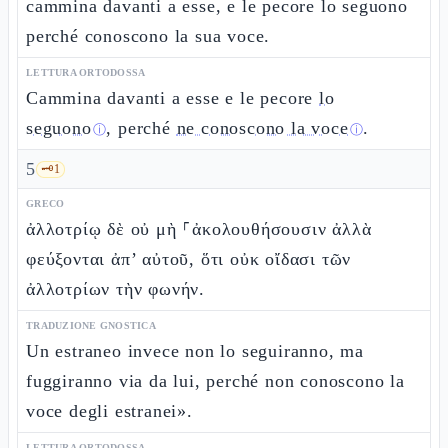
cammina davanti a esse, e le pecore lo seguono
perché conoscono la sua voce.
LETTURA ORTODOSSA
Cammina davanti a esse e le pecore
lo
seguono
, perché
ne conoscono la voce
.
ⓘ
ⓘ
5
🗝️
1
GRECO
ἀλλοτρίῳ δὲ οὐ μὴ ⸀ἀκολουθήσουσιν ἀλλὰ
φεύξονται ἀπ’ αὐτοῦ, ὅτι οὐκ οἴδασι τῶν
ἀλλοτρίων τὴν φωνήν.
TRADUZIONE GNOSTICA
Un estraneo invece non lo seguiranno, ma
fuggiranno via da lui, perché non conoscono la
voce degli estranei».
LETTURA ORTODOSSA