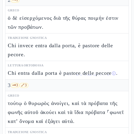
2
GRECO
ὁ δὲ εἰσερχόμενος διὰ τῆς θύρας ποιμήν ἐστιν
τῶν προβάτων.
TRADUZIONE GNOSTICA
Chi invece entra dalla porta, è pastore delle
pecore.
LETTURA ORTODOSSA
Chi entra dalla porta è
pastore delle pecore
.
ⓘ
3
🗝️
3
🔗
3
GRECO
τούτῳ ὁ θυρωρὸς ἀνοίγει, καὶ τὰ πρόβατα τῆς
φωνῆς αὐτοῦ ἀκούει καὶ τὰ ἴδια πρόβατα ⸀φωνεῖ
κατ’ ὄνομα καὶ ἐξάγει αὐτά.
TRADUZIONE GNOSTICA