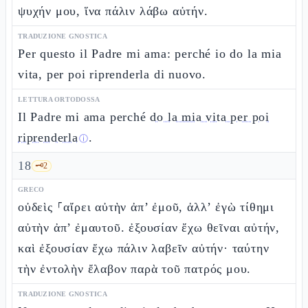
ψυχήν μου, ἵνα πάλιν λάβω αὐτήν.
TRADUZIONE GNOSTICA
Per questo il Padre mi ama: perché io do la mia
vita, per poi riprenderla di nuovo.
LETTURA ORTODOSSA
Il Padre mi ama perché
do la mia vita per poi
riprenderla
.
ⓘ
18
🗝️
2
GRECO
οὐδεὶς ⸀αἴρει αὐτὴν ἀπ’ ἐμοῦ, ἀλλ’ ἐγὼ τίθημι
αὐτὴν ἀπ’ ἐμαυτοῦ. ἐξουσίαν ἔχω θεῖναι αὐτήν,
καὶ ἐξουσίαν ἔχω πάλιν λαβεῖν αὐτήν· ταύτην
τὴν ἐντολὴν ἔλαβον παρὰ τοῦ πατρός μου.
TRADUZIONE GNOSTICA