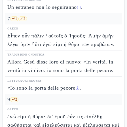
Un
estraneo non lo seguiranno
.
ⓘ
7
🗝️
1
🔗
2
GRECO
Εἶπεν οὖν πάλιν ⸀αὐτοῖς ὁ Ἰησοῦς· Ἀμὴν ἀμὴν
λέγω ὑμῖν ⸀ὅτι ἐγώ εἰμι ἡ θύρα τῶν προβάτων.
TRADUZIONE GNOSTICA
Allora Gesù disse loro di nuovo: «In verità, in
verità io vi dico: io sono la porta delle pecore.
LETTURA ORTODOSSA
«
Io sono la porta delle pecore
.
ⓘ
9
🗝️
2
GRECO
ἐγώ εἰμι ἡ θύρα· δι’ ἐμοῦ ἐάν τις εἰσέλθῃ
σωθήσεται καὶ εἰσελεύσεται καὶ ἐξελεύσεται καὶ