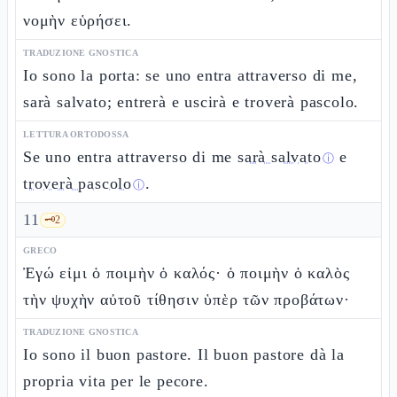
νομὴν εὑρήσει.
TRADUZIONE GNOSTICA
Io sono la porta: se uno entra attraverso di me,
sarà salvato; entrerà e uscirà e troverà pascolo.
LETTURA ORTODOSSA
Se uno entra attraverso di me
sarà salvato
e
ⓘ
troverà pascolo
.
ⓘ
11
🗝️
2
GRECO
Ἐγώ εἰμι ὁ ποιμὴν ὁ καλός· ὁ ποιμὴν ὁ καλὸς
τὴν ψυχὴν αὐτοῦ τίθησιν ὑπὲρ τῶν προβάτων·
TRADUZIONE GNOSTICA
Io sono il buon pastore. Il buon pastore dà la
propria vita per le pecore.