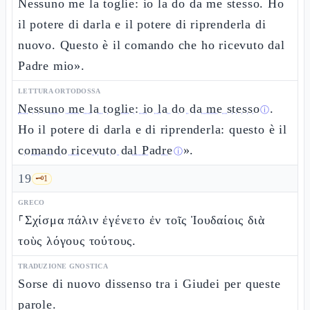
Nessuno me la toglie: io la do da me stesso. Ho
il potere di darla e il potere di riprenderla di
nuovo. Questo è il comando che ho ricevuto dal
Padre mio».
LETTURA ORTODOSSA
Nessuno me la toglie: io la do da me stesso
.
ⓘ
Ho il potere di darla e di riprenderla: questo è il
comando ricevuto dal Padre
».
ⓘ
19
🗝️
1
GRECO
⸀Σχίσμα πάλιν ἐγένετο ἐν τοῖς Ἰουδαίοις διὰ
τοὺς λόγους τούτους.
TRADUZIONE GNOSTICA
Sorse di nuovo dissenso tra i Giudei per queste
parole.