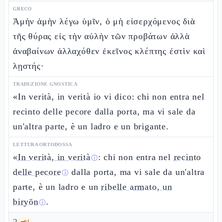
GRECO
Ἀμὴν ἀμὴν λέγω ὑμῖν, ὁ μὴ εἰσερχόμενος διὰ
τῆς θύρας εἰς τὴν αὐλὴν τῶν προβάτων ἀλλὰ
ἀναβαίνων ἀλλαχόθεν ἐκεῖνος κλέπτης ἐστὶν καὶ
λῃστής·
TRADUZIONE GNOSTICA
«In verità, in verità io vi dico: chi non entra nel
recinto delle pecore dalla porta, ma vi sale da
un'altra parte, è un ladro e un brigante.
LETTURA ORTODOSSA
«
In verità, in verità
: chi non entra nel
recinto
ⓘ
delle pecore
dalla porta, ma vi sale da un'altra
ⓘ
parte, è un ladro e un
ribelle armato, un
biryōn
.
ⓘ
🗝️
1