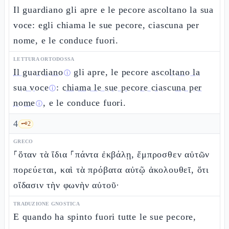
Il guardiano gli apre e le pecore ascoltano la sua
voce: egli chiama le sue pecore, ciascuna per
nome, e le conduce fuori.
LETTURA ORTODOSSA
Il guardiano
gli apre, le pecore
ascoltano la
ⓘ
sua voce
:
chiama le sue pecore ciascuna per
ⓘ
nome
, e le conduce fuori.
ⓘ
4
🗝️
2
GRECO
⸀ὅταν τὰ ἴδια ⸀πάντα ἐκβάλῃ, ἔμπροσθεν αὐτῶν
πορεύεται, καὶ τὰ πρόβατα αὐτῷ ἀκολουθεῖ, ὅτι
οἴδασιν τὴν φωνὴν αὐτοῦ·
TRADUZIONE GNOSTICA
E quando ha spinto fuori tutte le sue pecore,