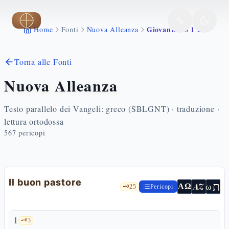
Vai al contenuto principale
Giovanni 10 1 21
Home
Fonti
Nuova Alleanza
Torna alle Fonti
Nuova Alleanza
Testo parallelo dei Vangeli: greco (SBLGNT) · traduzione ·
lettura ortodossa
567
pericopi
Il buon pastore
ת
AZ
ω
ΑΩ
🗝️
25
Pericopi
1
🗝️
3