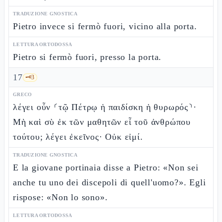
TRADUZIONE GNOSTICA
Pietro invece si fermò fuori, vicino alla porta.
LETTURA ORTODOSSA
Pietro si fermò fuori, presso la porta.
17
🗝️
3
GRECO
λέγει οὖν ⸂τῷ Πέτρῳ ἡ παιδίσκη ἡ θυρωρός⸃·
Μὴ καὶ σὺ ἐκ τῶν μαθητῶν εἶ τοῦ ἀνθρώπου
τούτου; λέγει ἐκεῖνος· Οὐκ εἰμί.
TRADUZIONE GNOSTICA
E la giovane portinaia disse a Pietro: «Non sei
anche tu uno dei discepoli di quell'uomo?». Egli
rispose: «Non lo sono».
LETTURA ORTODOSSA