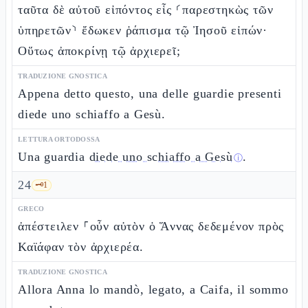
ταῦτα δὲ αὐτοῦ εἰπόντος εἷς ⸂παρεστηκὼς τῶν
ὑπηρετῶν⸃ ἔδωκεν ῥάπισμα τῷ Ἰησοῦ εἰπών·
Οὕτως ἀποκρίνῃ τῷ ἀρχιερεῖ;
TRADUZIONE GNOSTICA
Appena detto questo, una delle guardie presenti
diede uno schiaffo a Gesù.
LETTURA ORTODOSSA
Una guardia
diede uno schiaffo a Gesù
.
ⓘ
24
🗝️
1
GRECO
ἀπέστειλεν ⸀οὖν αὐτὸν ὁ Ἅννας δεδεμένον πρὸς
Καϊάφαν τὸν ἀρχιερέα.
TRADUZIONE GNOSTICA
Allora Anna lo mandò, legato, a Caifa, il sommo