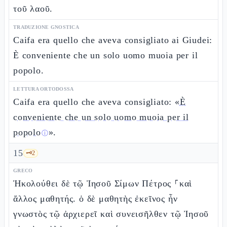
τοῦ λαοῦ.
TRADUZIONE GNOSTICA
Caifa era quello che aveva consigliato ai Giudei:
È conveniente che un solo uomo muoia per il
popolo.
LETTURA ORTODOSSA
Caifa era quello che aveva consigliato: «
È
conveniente che un solo uomo muoia per il
popolo
».
ⓘ
15
🗝️
2
GRECO
Ἠκολούθει δὲ τῷ Ἰησοῦ Σίμων Πέτρος ⸀καὶ
ἄλλος μαθητής. ὁ δὲ μαθητὴς ἐκεῖνος ἦν
γνωστὸς τῷ ἀρχιερεῖ καὶ συνεισῆλθεν τῷ Ἰησοῦ