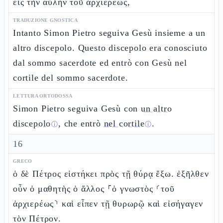
εἰς τὴν αὐλὴν τοῦ ἀρχιερέως,
TRADUZIONE GNOSTICA
Intanto Simon Pietro seguiva Gesù insieme a un
altro discepolo. Questo discepolo era conosciuto
dal sommo sacerdote ed entrò con Gesù nel
cortile del sommo sacerdote.
LETTURA ORTODOSSA
Simon Pietro seguiva Gesù con
un altro
discepolo
, che entrò
nel cortile
.
ⓘ
ⓘ
16
GRECO
ὁ δὲ Πέτρος εἱστήκει πρὸς τῇ θύρᾳ ἔξω. ἐξῆλθεν
οὖν ὁ μαθητὴς ὁ ἄλλος ⸀ὁ γνωστὸς ⸂τοῦ
ἀρχιερέως⸃ καὶ εἶπεν τῇ θυρωρῷ καὶ εἰσήγαγεν
τὸν Πέτρον.