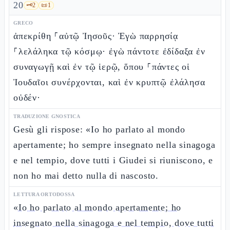
20
🗝️
2
📜
1
GRECO
ἀπεκρίθη ⸀αὐτῷ Ἰησοῦς· Ἐγὼ παρρησίᾳ
⸀λελάληκα τῷ κόσμῳ· ἐγὼ πάντοτε ἐδίδαξα ἐν
συναγωγῇ καὶ ἐν τῷ ἱερῷ, ὅπου ⸀πάντες οἱ
Ἰουδαῖοι συνέρχονται, καὶ ἐν κρυπτῷ ἐλάλησα
οὐδέν·
TRADUZIONE GNOSTICA
Gesù gli rispose: «Io ho parlato al mondo
apertamente; ho sempre insegnato nella sinagoga
e nel tempio, dove tutti i Giudei si riuniscono, e
non ho mai detto nulla di nascosto.
LETTURA ORTODOSSA
«
Io ho parlato al mondo apertamente; ho
insegnato nella sinagoga e nel tempio, dove tutti