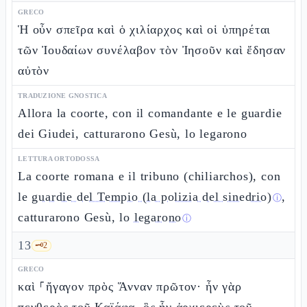
GRECO
Ἡ οὖν σπεῖρα καὶ ὁ χιλίαρχος καὶ οἱ ὑπηρέται
τῶν Ἰουδαίων συνέλαβον τὸν Ἰησοῦν καὶ ἔδησαν
αὐτὸν
TRADUZIONE GNOSTICA
Allora la coorte, con il comandante e le guardie
dei Giudei, catturarono Gesù, lo legarono
LETTURA ORTODOSSA
La coorte romana e il tribuno (chiliarchos), con
le
guardie del Tempio (la polizia del sinedrio)
,
ⓘ
catturarono Gesù, lo
legarono
ⓘ
13
🗝️
2
GRECO
καὶ ⸀ἤγαγον πρὸς Ἅνναν πρῶτον· ἦν γὰρ