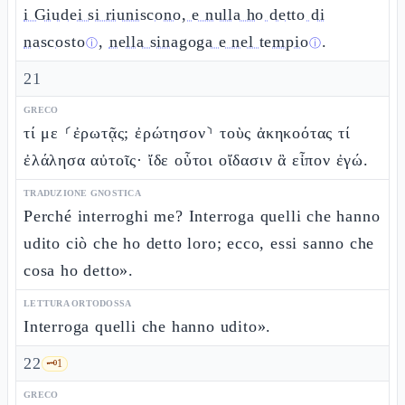
i Giudei si riuniscono, e nulla ho detto di
nascosto
,
nella sinagoga e nel tempio
.
ⓘ
ⓘ
21
GRECO
τί με ⸂ἐρωτᾷς; ἐρώτησον⸃ τοὺς ἀκηκοότας τί
ἐλάλησα αὐτοῖς· ἴδε οὗτοι οἴδασιν ἃ εἶπον ἐγώ.
TRADUZIONE GNOSTICA
Perché interroghi me? Interroga quelli che hanno
udito ciò che ho detto loro; ecco, essi sanno che
cosa ho detto».
LETTURA ORTODOSSA
Interroga quelli che hanno udito».
22
🗝️
1
GRECO