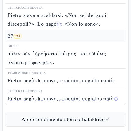
LETTURA ORTODOSSA
Pietro stava a scaldarsi. «Non sei dei suoi
discepoli?».
Lo negò
: «Non lo sono».
ⓘ
27
🗝️
1
GRECO
πάλιν οὖν ⸀ἠρνήσατο Πέτρος· καὶ εὐθέως
ἀλέκτωρ ἐφώνησεν.
TRADUZIONE GNOSTICA
Pietro negò di nuovo, e subito un gallo cantò.
LETTURA ORTODOSSA
Pietro negò di nuovo, e subito un gallo cantò
.
ⓘ
Approfondimento storico-halakhico