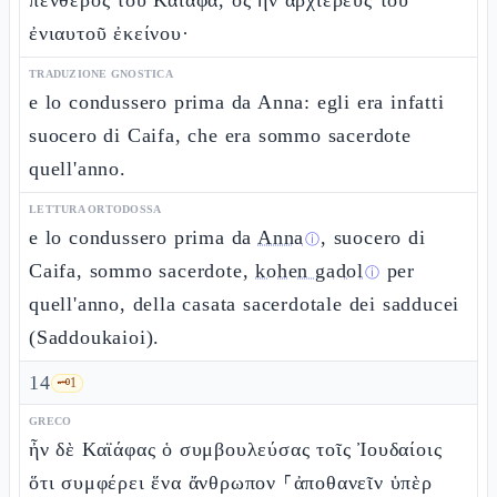
πενθερὸς τοῦ Καϊάφα, ὃς ἦν ἀρχιερεὺς τοῦ
ἐνιαυτοῦ ἐκείνου·
TRADUZIONE GNOSTICA
e lo condussero prima da Anna: egli era infatti
suocero di Caifa, che era sommo sacerdote
quell'anno.
LETTURA ORTODOSSA
e lo condussero prima da
Anna
, suocero di
ⓘ
Caifa, sommo sacerdote,
kohen gadol
per
ⓘ
quell'anno, della casata sacerdotale dei sadducei
(Saddoukaioi).
14
🗝️
1
GRECO
ἦν δὲ Καϊάφας ὁ συμβουλεύσας τοῖς Ἰουδαίοις
ὅτι συμφέρει ἕνα ἄνθρωπον ⸀ἀποθανεῖν ὑπὲρ