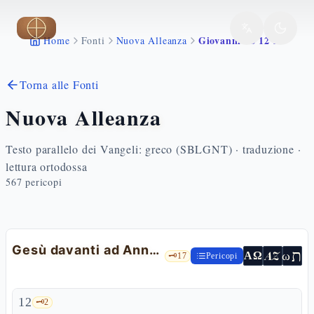
Vai al contenuto principale
Giovanni 18 12 27
Home
Fonti
Nuova Alleanza
Torna alle Fonti
Nuova Alleanza
Testo parallelo dei Vangeli: greco (SBLGNT) · traduzione ·
lettura ortodossa
567
pericopi
Gesù davanti ad Anna e Caifa. Il rinnegamento di Pietro
ת
AZ
ω
ΑΩ
🗝️
17
Pericopi
12
🗝️
2