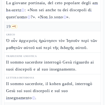
La giovane portinaia, del ceto popolare degli
am
ha-aretz
: «Non sei anche tu dei discepoli
di
ⓘ
quest'uomo
?». «
Non lo sono
».
ⓘ
ⓘ
19
🗝️
1
GRECO
Ὁ οὖν ἀρχιερεὺς ἠρώτησεν τὸν Ἰησοῦν περὶ τῶν
μαθητῶν αὐτοῦ καὶ περὶ τῆς διδαχῆς αὐτοῦ.
TRADUZIONE GNOSTICA
Il sommo sacerdote interrogò Gesù riguardo ai
suoi discepoli e al suo insegnamento.
LETTURA ORTODOSSA
Il sommo sacerdote, il kohen gadol, interrogò
Gesù sui suoi discepoli e sul suo
insegnamento
.
ⓘ