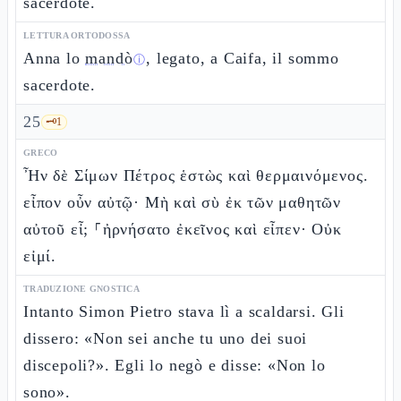
sacerdote.
LETTURA ORTODOSSA
Anna lo
mandò
, legato, a Caifa, il sommo
ⓘ
sacerdote.
25
🗝️
1
GRECO
Ἦν δὲ Σίμων Πέτρος ἑστὼς καὶ θερμαινόμενος.
εἶπον οὖν αὐτῷ· Μὴ καὶ σὺ ἐκ τῶν μαθητῶν
αὐτοῦ εἶ; ⸀ἠρνήσατο ἐκεῖνος καὶ εἶπεν· Οὐκ
εἰμί.
TRADUZIONE GNOSTICA
Intanto Simon Pietro stava lì a scaldarsi. Gli
dissero: «Non sei anche tu uno dei suoi
discepoli?». Egli lo negò e disse: «Non lo
sono».