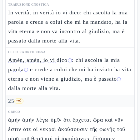
TRADUZIONE GNOSTICA
In verità, in verità io vi dico: chi ascolta la mia
parola e crede a colui che mi ha mandato, ha la
vita eterna e non va incontro al giudizio, ma è
passato dalla morte alla vita.
LETTURA ORTODOSSA
Amèn, amèn, io vi dico
: chi ascolta la mia
ⓘ
parola
e crede a colui che mi ha inviato ha vita
ⓘ
eterna e non viene a giudizio, ma
è passato
ⓘ
dalla morte alla vita.
25
🗝️
2
GRECO
ἀμὴν ἀμὴν λέγω ὑμῖν ὅτι ἔρχεται ὥρα καὶ νῦν
ἐστιν ὅτε οἱ νεκροὶ ἀκούσουσιν τῆς φωνῆς τοῦ
υἱοῦ τοῦ θεοῦ καὶ οἱ ἀκούσαντες ζήσουσιν.