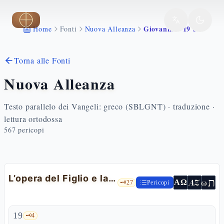
Vai al contenuto principale
Giovanni 5 19 30
Home
Fonti
Nuova Alleanza
Torna alle Fonti
Nuova Alleanza
Testo parallelo dei Vangeli: greco (SBLGNT) · traduzione ·
lettura ortodossa
567
pericopi
L’opera del Figlio e la risurrezione — Gv 5,19-30
ת
AZ
ω
ΑΩ
🗝️
27
Pericopi
19
🗝️
4