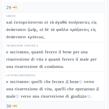
29
🗝️
3
GRECO
καὶ ἐκπορεύσονται οἱ τὰ ἀγαθὰ ποιήσαντες εἰς
ἀνάστασιν ζωῆς, οἱ δὲ τὰ φαῦλα πράξαντες εἰς
ἀνάστασιν κρίσεως.
TRADUZIONE GNOSTICA
e usciranno, quanti fecero il bene per una
risurrezione di vita e quanti fecero il male per
una risurrezione di condanna.
LETTURA ORTODOSSA
e usciranno: quelli che
fecero il bene
verso
ⓘ
una risurrezione di vita, quelli che
operarono il
male
verso una risurrezione di
giudizio
.
ⓘ
ⓘ
30
🗝️
3