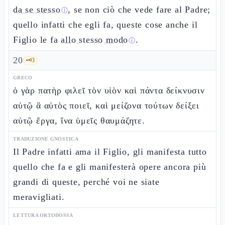
da se stesso
, se non ciò che vede fare al Padre;
ⓘ
quello infatti che egli fa, queste cose anche il
Figlio le fa
allo stesso modo
.
ⓘ
20
🗝️
3
GRECO
ὁ γὰρ πατὴρ φιλεῖ τὸν υἱὸν καὶ πάντα δείκνυσιν
αὐτῷ ἃ αὐτὸς ποιεῖ, καὶ μείζονα τούτων δείξει
αὐτῷ ἔργα, ἵνα ὑμεῖς θαυμάζητε.
TRADUZIONE GNOSTICA
Il Padre infatti ama il Figlio, gli manifesta tutto
quello che fa e gli manifesterà opere ancora più
grandi di queste, perché voi ne siate
meravigliati.
LETTURA ORTODOSSA