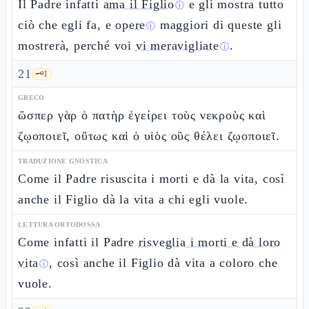
Il Padre infatti
ama il Figlio
e gli mostra tutto
ⓘ
ciò che egli fa, e
opere
maggiori di queste gli
ⓘ
mostrerà, perché voi
vi meravigliate
.
ⓘ
21
🗝️
1
GRECO
ὥσπερ γὰρ ὁ πατὴρ ἐγείρει τοὺς νεκροὺς καὶ
ζῳοποιεῖ, οὕτως καὶ ὁ υἱὸς οὓς θέλει ζῳοποιεῖ.
TRADUZIONE GNOSTICA
Come il Padre risuscita i morti e dà la vita, così
anche il Figlio dà la vita a chi egli vuole.
LETTURA ORTODOSSA
Come infatti il Padre
risveglia i morti e dà loro
vita
, così anche il Figlio dà vita a coloro che
ⓘ
vuole.