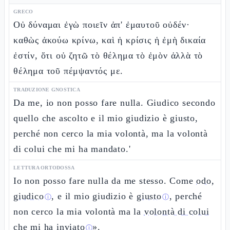
GRECO
Οὐ δύναμαι ἐγὼ ποιεῖν ἀπ' ἐμαυτοῦ οὐδέν·
καθὼς ἀκούω κρίνω, καὶ ἡ κρίσις ἡ ἐμὴ δικαία
ἐστίν, ὅτι οὐ ζητῶ τὸ θέλημα τὸ ἐμὸν ἀλλὰ τὸ
θέλημα τοῦ πέμψαντός με.
TRADUZIONE GNOSTICA
Da me, io non posso fare nulla. Giudico secondo
quello che ascolto e il mio giudizio è giusto,
perché non cerco la mia volontà, ma la volontà
di colui che mi ha mandato.'
LETTURA ORTODOSSA
Io non posso fare nulla da me stesso. Come
odo,
giudico
, e il mio giudizio è
giusto
, perché
ⓘ
ⓘ
non cerco la mia volontà ma la
volontà di colui
che mi ha inviato
».
ⓘ