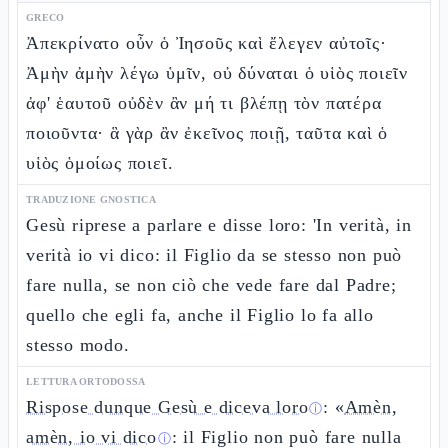
GRECO
Ἀπεκρίνατο οὖν ὁ Ἰησοῦς καὶ ἔλεγεν αὐτοῖς·
Ἀμὴν ἀμὴν λέγω ὑμῖν, οὐ δύναται ὁ υἱὸς ποιεῖν
ἀφ' ἑαυτοῦ οὐδὲν ἂν μή τι βλέπῃ τὸν πατέρα
ποιοῦντα· ἃ γὰρ ἂν ἐκεῖνος ποιῇ, ταῦτα καὶ ὁ
υἱὸς ὁμοίως ποιεῖ.
TRADUZIONE GNOSTICA
Gesù riprese a parlare e disse loro: 'In verità, in
verità io vi dico: il Figlio da se stesso non può
fare nulla, se non ciò che vede fare dal Padre;
quello che egli fa, anche il Figlio lo fa allo
stesso modo.
LETTURA ORTODOSSA
Rispose dunque Gesù e diceva loro
: «
Amèn,
ⓘ
amèn, io vi dico
: il Figlio non può fare nulla
ⓘ