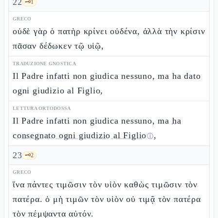
22
🗝️
1
GRECO
οὐδὲ γὰρ ὁ πατὴρ κρίνει οὐδένα, ἀλλὰ τὴν κρίσιν
πᾶσαν δέδωκεν τῷ υἱῷ,
TRADUZIONE GNOSTICA
Il Padre infatti non giudica nessuno, ma ha dato
ogni giudizio al Figlio,
LETTURA ORTODOSSA
Il Padre infatti non giudica nessuno, ma
ha
consegnato ogni giudizio al Figlio
,
ⓘ
23
🗝️
2
GRECO
ἵνα πάντες τιμῶσιν τὸν υἱὸν καθὼς τιμῶσιν τὸν
πατέρα. ὁ μὴ τιμῶν τὸν υἱὸν οὐ τιμᾷ τὸν πατέρα
τὸν πέμψαντα αὐτόν.