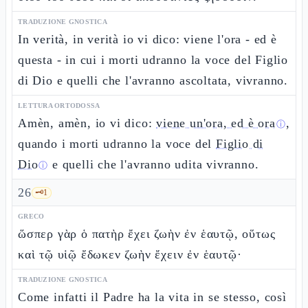
TRADUZIONE GNOSTICA
In verità, in verità io vi dico: viene l'ora - ed è
questa - in cui i morti udranno la voce del Figlio
di Dio e quelli che l'avranno ascoltata, vivranno.
LETTURA ORTODOSSA
Amèn, amèn, io vi dico:
viene un'ora, ed è ora
,
ⓘ
quando i morti udranno la voce del
Figlio di
Dio
e quelli che l'avranno udita vivranno.
ⓘ
26
🗝️
1
GRECO
ὥσπερ γὰρ ὁ πατὴρ ἔχει ζωὴν ἐν ἑαυτῷ, οὕτως
καὶ τῷ υἱῷ ἔδωκεν ζωὴν ἔχειν ἐν ἑαυτῷ·
TRADUZIONE GNOSTICA
Come infatti il Padre ha la vita in se stesso, così