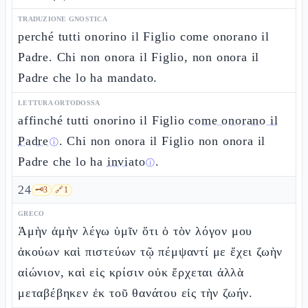
TRADUZIONE GNOSTICA
perché tutti onorino il Figlio come onorano il
Padre. Chi non onora il Figlio, non onora il
Padre che lo ha mandato.
LETTURA ORTODOSSA
affinché tutti onorino il Figlio
come onorano il
Padre
. Chi non onora il Figlio non onora il
ⓘ
Padre che lo ha
inviato
.
ⓘ
24
🗝️
3
🔗
1
GRECO
Ἀμὴν ἀμὴν λέγω ὑμῖν ὅτι ὁ τὸν λόγον μου
ἀκούων καὶ πιστεύων τῷ πέμψαντί με ἔχει ζωὴν
αἰώνιον, καὶ εἰς κρίσιν οὐκ ἔρχεται ἀλλὰ
μεταβέβηκεν ἐκ τοῦ θανάτου εἰς τὴν ζωήν.