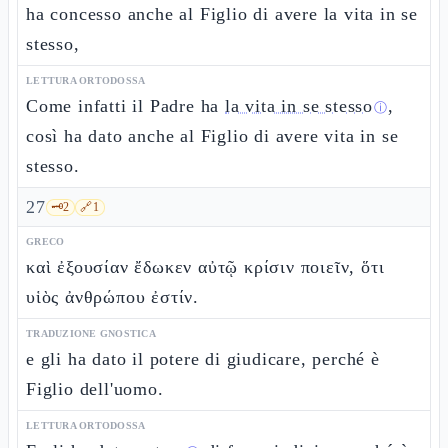
ha concesso anche al Figlio di avere la vita in se
stesso,
LETTURA ORTODOSSA
Come infatti il Padre ha
la vita in se stesso
,
ⓘ
così ha dato anche al Figlio di avere vita in se
stesso.
27
🗝️
2
🔗
1
GRECO
καὶ ἐξουσίαν ἔδωκεν αὐτῷ κρίσιν ποιεῖν, ὅτι
υἱὸς ἀνθρώπου ἐστίν.
TRADUZIONE GNOSTICA
e gli ha dato il potere di giudicare, perché è
Figlio dell'uomo.
LETTURA ORTODOSSA