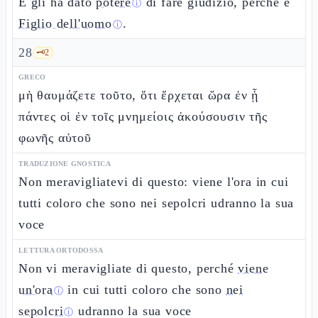
E gli ha dato
potere
di fare giudizio, perché è
ⓘ
Figlio dell'uomo
.
ⓘ
28
🗝️
2
GRECO
μὴ θαυμάζετε τοῦτο, ὅτι ἔρχεται ὥρα ἐν ᾗ
πάντες οἱ ἐν τοῖς μνημείοις ἀκούσουσιν τῆς
φωνῆς αὐτοῦ
TRADUZIONE GNOSTICA
Non meravigliatevi di questo: viene l'ora in cui
tutti coloro che sono nei sepolcri udranno la sua
voce
LETTURA ORTODOSSA
Non vi meravigliate di questo, perché
viene
un'ora
in cui tutti coloro che sono
nei
ⓘ
sepolcri
udranno la sua voce
ⓘ