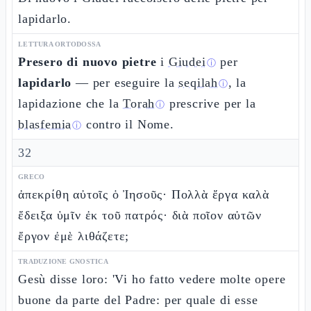
lapidarlo.
LETTURA ORTODOSSA
Presero di nuovo pietre
i
Giudei
per
ⓘ
lapidarlo
— per eseguire la
seqilah
, la
ⓘ
lapidazione che la
Torah
prescrive per la
ⓘ
blasfemia
contro il Nome.
ⓘ
32
GRECO
ἀπεκρίθη αὐτοῖς ὁ Ἰησοῦς· Πολλὰ ἔργα καλὰ
ἔδειξα ὑμῖν ἐκ τοῦ πατρός· διὰ ποῖον αὐτῶν
ἔργον ἐμὲ λιθάζετε;
TRADUZIONE GNOSTICA
Gesù disse loro: 'Vi ho fatto vedere molte opere
buone da parte del Padre: per quale di esse