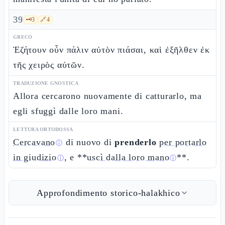
39
🗝️
3
🔗
4
GRECO
Ἐζήτουν οὖν πάλιν αὐτὸν πιάσαι, καὶ ἐξῆλθεν ἐκ
τῆς χειρὸς αὐτῶν.
TRADUZIONE GNOSTICA
Allora cercarono nuovamente di catturarlo, ma
egli sfuggì dalle loro mani.
LETTURA ORTODOSSA
Cercavano
di nuovo di
prenderlo
per portarlo
ⓘ
in giudizio
, e **
uscì dalla loro mano
**.
ⓘ
ⓘ
Approfondimento storico-halakhico