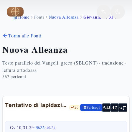
Vai al contenuto principale
Giovanni 10 31 39
Home
Fonti
Nuova Alleanza
Torna alle Fonti
Nuova Alleanza
Testo parallelo dei Vangeli: greco (SBLGNT) · traduzione ·
lettura ortodossa
567
pericopi
Tentativo di lapidazione — Gv 10,31-39
ת
AZ
ω
ΑΩ
🗝️
20
Pericopi
Gv 10,31-39
·
·
NA28
40
/
84