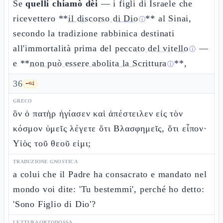
Se
quelli chiamò dèi
— i figli di Israele che
ricevettero **
il discorso di Dio
** al Sinai,
ⓘ
secondo la tradizione rabbinica destinati
all'immortalità prima del
peccato del vitello
—
ⓘ
e **
non può essere abolita la Scrittura
**,
ⓘ
36
🗝️
4
GRECO
ὃν ὁ πατὴρ ἡγίασεν καὶ ἀπέστειλεν εἰς τὸν
κόσμον ὑμεῖς λέγετε ὅτι Βλασφημεῖς, ὅτι εἶπον·
Υἱὸς τοῦ θεοῦ εἰμι;
TRADUZIONE GNOSTICA
a colui che il Padre ha consacrato e mandato nel
mondo voi dite: 'Tu bestemmi', perché ho detto:
'Sono Figlio di Dio'?
LETTURA ORTODOSSA