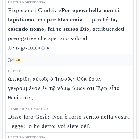
LETTURA ORTODOSSA
Risposero i Giudei: «
Per opera bella non ti
lapidiamo
, ma
per blasfemia
— perché
tu,
essendo uomo
,
fai te stesso Dio
, attribuendoti
prerogative che spettano solo al
Tetragramma
.»
ⓘ
34
🗝️
3
GRECO
ἀπεκρίθη αὐτοῖς ὁ Ἰησοῦς· Οὐκ ἔστιν
γεγραμμένον ἐν τῷ νόμῳ ὑμῶν ὅτι Ἐγὼ εἶπα·
θεοί ἐστε;
TRADUZIONE GNOSTICA
Disse loro Gesù: 'Non è forse scritto nella vostra
Legge: Io ho detto: voi siete dèi?
LETTURA ORTODOSSA