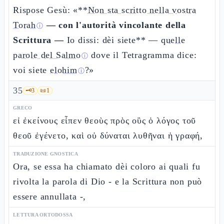
Rispose Gesù: «**
Non sta scritto nella vostra
Torah
— con l'autorità vincolante della
ⓘ
Scrittura —
Io dissi: dèi siete** —
quelle
parole del Salmo
dove il Tetragramma dice:
ⓘ
voi siete
elohim
?»
ⓘ
35
🗝️
3
📜
1
GRECO
εἰ ἐκείνους εἶπεν θεοὺς πρὸς οὓς ὁ λόγος τοῦ
θεοῦ ἐγένετο, καὶ οὐ δύναται λυθῆναι ἡ γραφή,
TRADUZIONE GNOSTICA
Ora, se essa ha chiamato dèi coloro ai quali fu
rivolta la parola di Dio - e la Scrittura non può
essere annullata -,
LETTURA ORTODOSSA