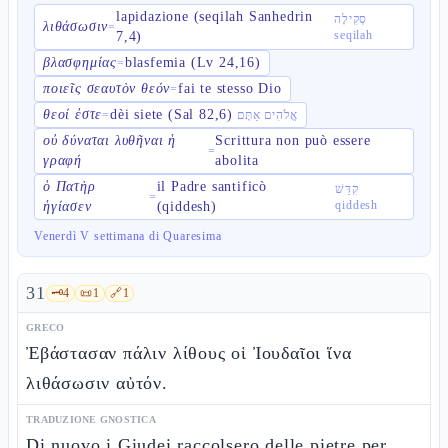
lapidazione (seqilah Sanhedrin
סְקִילָה
λιθάσωσιν
=
seqilah
7,4)
βλασφημίας
blasfemia (Lv 24,16)
=
ποιεῖς σεαυτὸν θεόν
fai te stesso Dio
=
θεοί ἐστε
dèi siete (Sal 82,6)
=
אֱלֹהִים אַתֶּם
οὐ δύναται λυθῆναι ἡ
Scrittura non può essere
=
γραφή
abolita
ὁ Πατὴρ
il Padre santificò
קִדֵּשׁ
=
qiddesh
ἡγίασεν
(qiddesh)
Venerdì V settimana di Quaresima
31
🗝️
4
📜
1
🔗
1
GRECO
Ἐβάστασαν πάλιν λίθους οἱ Ἰουδαῖοι ἵνα
λιθάσωσιν αὐτόν.
TRADUZIONE GNOSTICA
Di nuovo i Giudei raccolsero delle pietre per