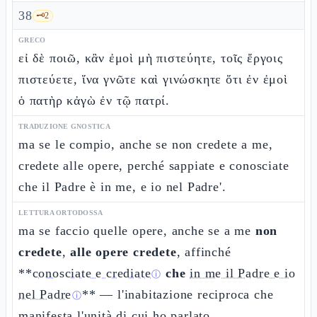
38
🗝️
2
GRECO
εἰ δὲ ποιῶ, κἂν ἐμοὶ μὴ πιστεύητε, τοῖς ἔργοις
πιστεύετε, ἵνα γνῶτε καὶ γινώσκητε ὅτι ἐν ἐμοὶ
ὁ πατὴρ κἀγὼ ἐν τῷ πατρί.
TRADUZIONE GNOSTICA
ma se le compio, anche se non credete a me,
credete alle opere, perché sappiate e conosciate
che il Padre è in me, e io nel Padre'.
LETTURA ORTODOSSA
ma se faccio quelle opere, anche se a me
non
credete
,
alle opere credete
, affinché
**
conosciate e crediate
che
in me il Padre e io
ⓘ
nel Padre
** — l'inabitazione reciproca che
ⓘ
manifesta l'unità di cui ho parlato.