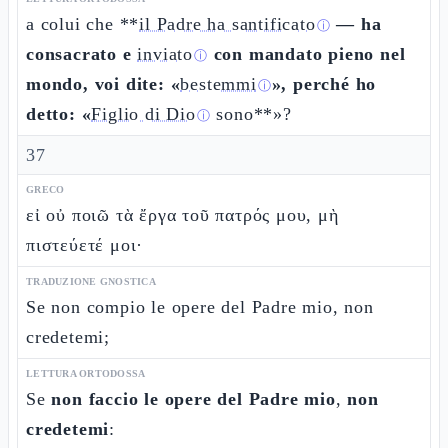
a colui che **
il Padre ha santificato
— ha
ⓘ
consacrato e
inviato
con mandato pieno nel
ⓘ
mondo, voi dite: «
bestemmi
», perché ho
ⓘ
detto: «
Figlio di Dio
sono**»?
ⓘ
37
GRECO
εἰ οὐ ποιῶ τὰ ἔργα τοῦ πατρός μου, μὴ
πιστεύετέ μοι·
TRADUZIONE GNOSTICA
Se non compio le opere del Padre mio, non
credetemi;
LETTURA ORTODOSSA
Se
non faccio le opere del Padre mio
,
non
credetemi
: