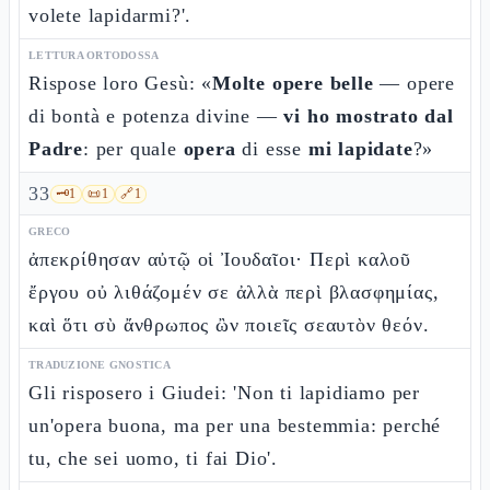
volete lapidarmi?'.
LETTURA ORTODOSSA
Rispose loro Gesù: «
Molte opere belle
— opere
di bontà e potenza divine —
vi ho mostrato dal
Padre
: per quale
opera
di esse
mi lapidate
?»
33
🗝️
1
📜
1
🔗
1
GRECO
ἀπεκρίθησαν αὐτῷ οἱ Ἰουδαῖοι· Περὶ καλοῦ
ἔργου οὐ λιθάζομέν σε ἀλλὰ περὶ βλασφημίας,
καὶ ὅτι σὺ ἄνθρωπος ὢν ποιεῖς σεαυτὸν θεόν.
TRADUZIONE GNOSTICA
Gli risposero i Giudei: 'Non ti lapidiamo per
un'opera buona, ma per una bestemmia: perché
tu, che sei uomo, ti fai Dio'.