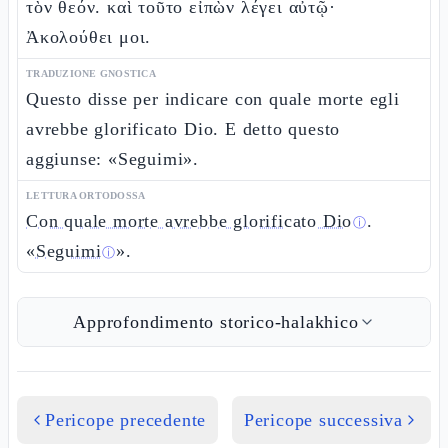
τὸν θεόν. καὶ τοῦτο εἰπὼν λέγει αὐτῷ·
Ἀκολούθει μοι.
TRADUZIONE GNOSTICA
Questo disse per indicare con quale morte egli
avrebbe glorificato Dio. E detto questo
aggiunse: «Seguimi».
LETTURA ORTODOSSA
Con quale morte avrebbe glorificato Dio
.
ⓘ
«
Seguimi
».
ⓘ
Approfondimento storico-halakhico
Pericope precedente
Pericope successiva