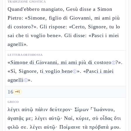
TRADUZIONE GNOSTICA
Quand'ebbero mangiato, Gesù disse a Simon
Pietro: «Simone, figlio di Giovanni, mi ami più
di costoro?». Gli rispose: «Certo, Signore, tu lo
sai che ti voglio bene». Gli disse: «Pasci i miei
agnelli».
LETTURA ORTODOSSA
«
Simone di Giovanni, mi ami più di costoro
?».
ⓘ
«Sì, Signore,
ti voglio bene
». «
Pasci i miei
ⓘ
agnelli
».
ⓘ
16
🗝️
1
GRECO
λέγει αὐτῷ πάλιν δεύτερον· Σίμων ⸀Ἰωάννου,
ἀγαπᾷς με; λέγει αὐτῷ· Ναί, κύριε, σὺ οἶδας ὅτι
φιλῶ σε. λέγει αὐτῷ· Ποίμαινε τὰ πρόβατά μου.