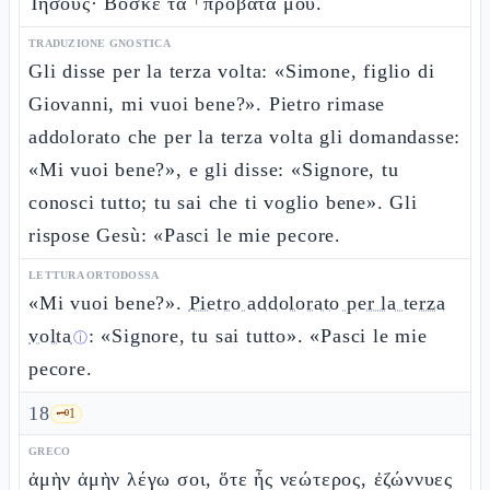
Ἰησοῦς· Βόσκε τὰ ⸀πρόβατά μου.
TRADUZIONE GNOSTICA
Gli disse per la terza volta: «Simone, figlio di
Giovanni, mi vuoi bene?». Pietro rimase
addolorato che per la terza volta gli domandasse:
«Mi vuoi bene?», e gli disse: «Signore, tu
conosci tutto; tu sai che ti voglio bene». Gli
rispose Gesù: «Pasci le mie pecore.
LETTURA ORTODOSSA
«Mi vuoi bene?».
Pietro addolorato per la terza
volta
: «Signore, tu sai tutto». «Pasci le mie
ⓘ
pecore.
18
🗝️
1
GRECO
ἀμὴν ἀμὴν λέγω σοι, ὅτε ἦς νεώτερος, ἐζώννυες