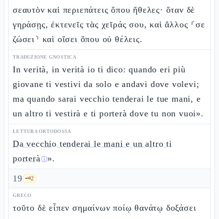
σεαυτὸν καὶ περιεπάτεις ὅπου ἤθελες· ὅταν δὲ
γηράσῃς, ἐκτενεῖς τὰς χεῖράς σου, καὶ ἄλλος ⸂σε
ζώσει⸃ καὶ οἴσει ὅπου οὐ θέλεις.
TRADUZIONE GNOSTICA
In verità, in verità io ti dico: quando eri più
giovane ti vestivi da solo e andavi dove volevi;
ma quando sarai vecchio tenderai le tue mani, e
un altro ti vestirà e ti porterà dove tu non vuoi».
LETTURA ORTODOSSA
Da vecchio tenderai le mani e un altro ti
porterà
».
ⓘ
19
🗝️
2
GRECO
τοῦτο δὲ εἶπεν σημαίνων ποίῳ θανάτῳ δοξάσει