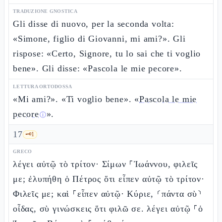
TRADUZIONE GNOSTICA
Gli disse di nuovo, per la seconda volta:
«Simone, figlio di Giovanni, mi ami?». Gli
rispose: «Certo, Signore, tu lo sai che ti voglio
bene». Gli disse: «Pascola le mie pecore».
LETTURA ORTODOSSA
«Mi ami?». «Ti voglio bene». «
Pascola le mie
pecore
».
ⓘ
17
🗝️
1
GRECO
λέγει αὐτῷ τὸ τρίτον· Σίμων ⸀Ἰωάννου, φιλεῖς
με; ἐλυπήθη ὁ Πέτρος ὅτι εἶπεν αὐτῷ τὸ τρίτον·
Φιλεῖς με; καὶ ⸀εἶπεν αὐτῷ· Κύριε, ⸂πάντα σὺ⸃
οἶδας, σὺ γινώσκεις ὅτι φιλῶ σε. λέγει αὐτῷ ⸀ὁ