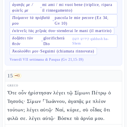
ἀγαπᾷς με /
mi ami / mi vuoi bene (triplice, ripara
=
φιλεῖς με
il rinnegamento)
Ποίμαινε τὰ πρόβατά
pascola le mie pecore (Ez 34;
=
μου
Gv 10)
ἐκτενεῖς τὰς χεῖράς σου
stenderai le mani (il martirio)
=
δοξάσει τὸν
glorificherà
קידוש השם qiddush ha-
=
Shem
θεόν
Dio
Ἀκολούθει μοι
Seguimi (chiamata rinnovata)
=
Venerdì VII settimana di Pasqua (Gv 21,15-19)
15
🗝️
3
GRECO
Ὅτε οὖν ἠρίστησαν λέγει τῷ Σίμωνι Πέτρῳ ὁ
Ἰησοῦς· Σίμων ⸀Ἰωάννου, ἀγαπᾷς με πλέον
τούτων; λέγει αὐτῷ· Ναί, κύριε, σὺ οἶδας ὅτι
φιλῶ σε. λέγει αὐτῷ· Βόσκε τὰ ἀρνία μου.