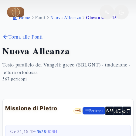
Vai al contenuto principale
Giovanni 21 15 19
Home
Fonti
Nuova Alleanza
Torna alle Fonti
Nuova Alleanza
Testo parallelo dei Vangeli: greco (SBLGNT) · traduzione ·
lettura ortodossa
567
pericopi
Missione di Pietro
ת
AZ
ω
ΑΩ
🗝️
8
Pericopi
Gv 21,15-19
·
·
NA28
82
/
84