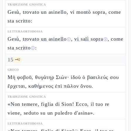
TRADUZIONE GNOSTICA
Gesù, trovato un asinello, vi montò sopra, come
sta scritto:
LETTURA ORTODOSSA
Gesù,
trovato un asinello
,
vi salì sopra
, come
ⓘ
ⓘ
sta scritto
:
ⓘ
15
🗝️
2
GRECO
Μὴ φοβοῦ, θυγάτηρ Σιών· ἰδοὺ ὁ βασιλεύς σου
ἔρχεται, καθήμενος ἐπὶ πῶλον ὄνου.
TRADUZIONE GNOSTICA
«Non temere, figlia di Sion! Ecco, il tuo re
viene, seduto su un puledro d'asina».
LETTURA ORTODOSSA