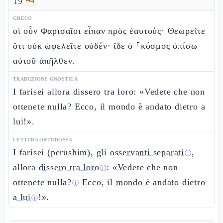
19
🗝️
4
GRECO
οἱ οὖν Φαρισαῖοι εἶπαν πρὸς ἑαυτούς· Θεωρεῖτε
ὅτι οὐκ ὠφελεῖτε οὐδέν· ἴδε ὁ ⸀κόσμος ὀπίσω
αὐτοῦ ἀπῆλθεν.
TRADUZIONE GNOSTICA
I farisei allora dissero tra loro: «Vedete che non
ottenete nulla? Ecco, il mondo è andato dietro a
lui!».
LETTURA ORTODOSSA
I farisei (perushim), gli
osservanti separati
,
ⓘ
allora
dissero tra loro
: «
Vedete che non
ⓘ
ottenete nulla?
Ecco, il
mondo è andato dietro
ⓘ
a lui
!».
ⓘ