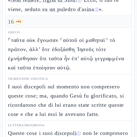
«
Non temere, figlia di Sion!
Ecco, il tuo re
ⓘ
viene,
seduto su un puledro d'asina
».
ⓘ
16
🗝️
4
GRECO
⸀ταῦτα οὐκ ἔγνωσαν ⸂αὐτοῦ οἱ μαθηταὶ⸃ τὸ
πρῶτον, ἀλλ’ ὅτε ἐδοξάσθη Ἰησοῦς τότε
ἐμνήσθησαν ὅτι ταῦτα ἦν ἐπ’ αὐτῷ γεγραμμένα
καὶ ταῦτα ἐποίησαν αὐτῷ.
TRADUZIONE GNOSTICA
I suoi discepoli sul momento non compresero
queste cose; ma, quando Gesù fu glorificato, si
ricordarono che di lui erano state scritte queste
cose e che a lui essi le avevano fatte.
LETTURA ORTODOSSA
Queste cose i suoi
discepoli
non le compresero
ⓘ