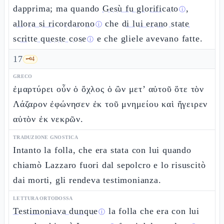
dapprima; ma quando
Gesù fu glorificato
,
ⓘ
allora si ricordarono
che
di lui erano state
ⓘ
scritte queste cose
e che gliele avevano fatte.
ⓘ
17
🗝️
4
GRECO
ἐμαρτύρει οὖν ὁ ὄχλος ὁ ὢν μετ’ αὐτοῦ ὅτε τὸν
Λάζαρον ἐφώνησεν ἐκ τοῦ μνημείου καὶ ἤγειρεν
αὐτὸν ἐκ νεκρῶν.
TRADUZIONE GNOSTICA
Intanto la folla, che era stata con lui quando
chiamò Lazzaro fuori dal sepolcro e lo risuscitò
dai morti, gli rendeva testimonianza.
LETTURA ORTODOSSA
Testimoniava dunque
la folla che era con lui
ⓘ