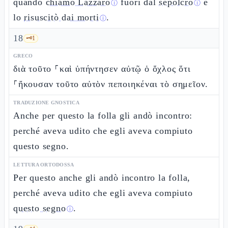
quando
chiamò Lazzaro
fuori dal
sepolcro
e
ⓘ
ⓘ
lo
risuscitò dai morti
.
ⓘ
18
🗝️
1
GRECO
διὰ τοῦτο ⸀καὶ ὑπήντησεν αὐτῷ ὁ ὄχλος ὅτι
⸀ἤκουσαν τοῦτο αὐτὸν πεποιηκέναι τὸ σημεῖον.
TRADUZIONE GNOSTICA
Anche per questo la folla gli andò incontro:
perché aveva udito che egli aveva compiuto
questo segno.
LETTURA ORTODOSSA
Per questo anche gli andò incontro la folla,
perché aveva udito che egli aveva compiuto
questo segno
.
ⓘ