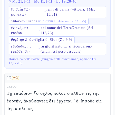
//
Mt 21,1-11
·
Mc 11,1-11
·
Lc 19,28-40
τὰ βαΐα τῶν
rami di palma (vittoria, 1Mac
=
φοινίκων
13,51)
Ὡσαννά
Osanna
=
הושיעה נא hoshia-na (Sal 118,25)
ἐν ὀνόματι
nel nome del TetraGramma (Sal
=
κυρίου
118,26)
θυγάτηρ Σιών
figlia di Sion (Zc 9,9)
=
ἐδοξάσθη ...
fu glorificato ... si ricordarono
=
ἐμνήσθησαν
(anamnesi post-pasquale)
Domenica delle Palme (vangelo della processione, opzione Gv
12,12-16)
12
🗝️
3
GRECO
Τῇ ἐπαύριον ⸀ὁ ὄχλος πολὺς ὁ ἐλθὼν εἰς τὴν
ἑορτήν, ἀκούσαντες ὅτι ἔρχεται ⸁ὁ Ἰησοῦς εἰς
Ἱεροσόλυμα,