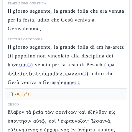
TRADUZIONE GNOSTICA
Il giorno seguente, la grande folla che era venuta
per la festa, udito che Gesù veniva a
Gerusalemme,
LETTURA ORTODOSSA
Il giorno seguente, la grande folla di am ha-aretz
(il popolino non vincolato alla disciplina dei
haverim
) venuta per la festa di Pesach (
una
ⓘ
delle tre feste di pellegrinaggio
), udito che
ⓘ
Gesù veniva a
Gerusalemme
,
ⓘ
13
🗝️
6
🔗
1
GRECO
ἔλαβον τὰ βαΐα τῶν φοινίκων καὶ ἐξῆλθον εἰς
ὑπάντησιν αὐτῷ, καὶ ⸀ἐκραύγαζον· Ὡσαννά,
εὐλογημένος ὁ ἐρχόμενος ἐν ὀνόματι κυρίου,