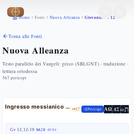
Vai al contenuto principale
Giovanni 12 12 19
Home
Fonti
Nuova Alleanza
Torna alle Fonti
Nuova Alleanza
Testo parallelo dei Vangeli: greco (SBLGNT) · traduzione ·
lettura ortodossa
567
pericopi
Ingresso messianico in Gerusalemme
ת
AZ
ω
ΑΩ
🗝️
27
Pericopi
Gv 12,12-19
·
·
·
NA28
49
/
84