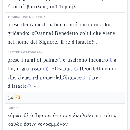
⸂καὶ ὁ⸃ βασιλεὺς τοῦ Ἰσραήλ.
TRADUZIONE GNOSTICA
prese dei rami di palme e uscì incontro a lui
gridando: «Osanna! Benedetto colui che viene
nel nome del Signore, il re d'Israele!».
LETTURA ORTODOSSA
prese i
rami di palme
e
uscirono incontro
a
ⓘ
ⓘ
lui, e
gridavano
: «
Osanna!
Benedetto colui
ⓘ
ⓘ
che viene nel nome del Signore
,
il re
ⓘ
d'Israele
!».
ⓘ
14
🗝️
3
GRECO
εὑρὼν δὲ ὁ Ἰησοῦς ὀνάριον ἐκάθισεν ἐπ’ αὐτό,
καθώς ἐστιν γεγραμμένον·