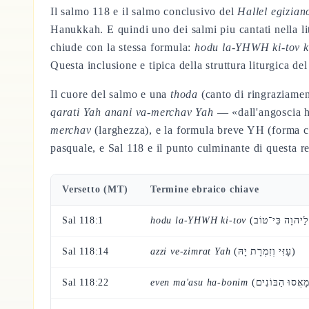
Il salmo 118 e il salmo conclusivo del
Hallel egizian
Hanukkah. E quindi uno dei salmi piu cantati nella litu
chiude con la stessa formula:
hodu la-YHWH ki-tov k
Questa inclusione e tipica della struttura liturgica del
Il cuore del salmo e una
thoda
(canto di ringraziamen
qarati Yah anani va-merchav Yah
— «dall'angoscia h
merchav
(larghezza), e la formula breve YH (forma co
pasquale, e Sal 118 e il punto culminante di questa re
Versetto (MT)
Termine ebraico chiave
Sal 118:1
hodu la-YHWH ki-tov
Sal 118:14
azzi ve-zimrat Yah
(עָזִּי וְזִמְרָת יָהּ)
Sal 118:22
even ma'asu ha-bonim