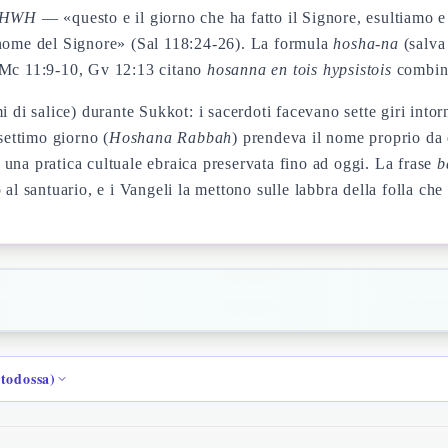
 YHWH
— «questo e il giorno che ha fatto il Signore, esultiamo e
 nome del Signore» (Sal 118:24-26). La formula
hosha-na
(salva
, Mc 11:9-10, Gv 12:13 citano
hosanna en tois hypsistois
combina
i di salice) durante Sukkot: i sacerdoti facevano sette giri intor
ettimo giorno (
Hoshana Rabbah
) prendeva il nome proprio da
ta una pratica cultuale ebraica preservata fino ad oggi. La frase
b
al santuario, e i Vangeli la mettono sulle labbra della folla che
rtodossa)