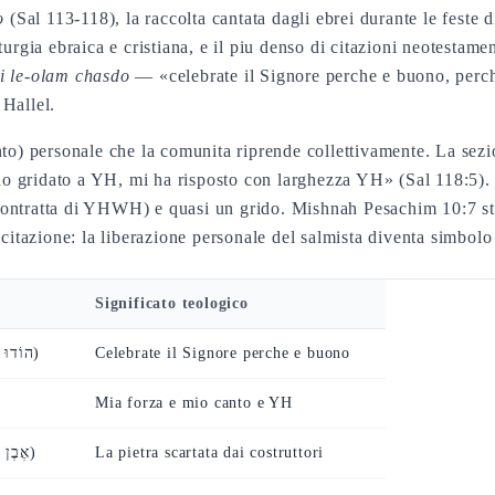
o
(Sal 113-118), la raccolta cantata dagli ebrei durante le feste 
rgia ebraica e cristiana, e il piu denso di citazioni neotestamen
i le-olam chasdo
— «celebrate il Signore perche e buono, perche
 Hallel.
to) personale che la comunita riprende collettivamente. La sez
o gridato a YH, mi ha risposto con larghezza YH» (Sal 118:5).
ntratta di YHWH) e quasi un grido. Mishnah Pesachim 10:7 stabil
citazione: la liberazione personale del salmista diventa simbolo d
Significato teologico
(הוֹדוּ לַיהוָה כִּי־טוֹב)
Celebrate il Signore perche e buono
Mia forza e mio canto e YH
(אֶבֶן מָאֲסוּ הַבּוֹנִים)
La pietra scartata dai costruttori