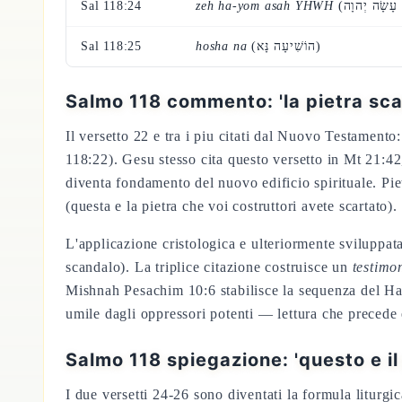
Sal 118:24
zeh ha-yom asah YHWH
Sal 118:25
hosha na
(הוֹשִׁיעָה נָּא)
Salmo 118 commento: 'la pietra scar
Il versetto 22 e tra i piu citati dal Nuovo Testamento
118:22). Gesu stesso cita questo versetto in Mt 21:42
diventa fondamento del nuovo edificio spirituale. Piet
(questa e la pietra che voi costruttori avete scartato).
L'applicazione cristologica e ulteriormente sviluppata
scandalo). La triplice citazione costruisce un
testimo
Mishnah Pesachim 10:6 stabilisce la sequenza del Hal
umile dagli oppressori potenti — lettura che precede e
Salmo 118 spiegazione: 'questo e il 
I due versetti 24-26 sono diventati la formula liturgi