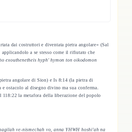
tata dai costruttori e diventata pietra angolare» (Sal
applicandolo a se stesso come il rifiutato che
s ho exouthenetheis hyph' hymon ton oikodomon
etra angolare di Sion) e Is 8:14 (la pietra di
on e ostacolo al disegno divino ma sua conferma.
l 118:22 la metafora della liberazione del popolo
agilah ve-nismechah vo, anna YHWH hoshi'ah na