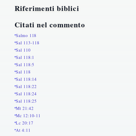
Riferimenti biblici
Citati nel commento
Salmo 118
Sal 113-118
Sal 110
Sal 118:1
Sal 118:5
Sal 118
Sal 118:14
Sal 118:22
Sal 118:24
Sal 118:25
Mt 21:42
Mc 12:10-11
Lc 20:17
At 4:11