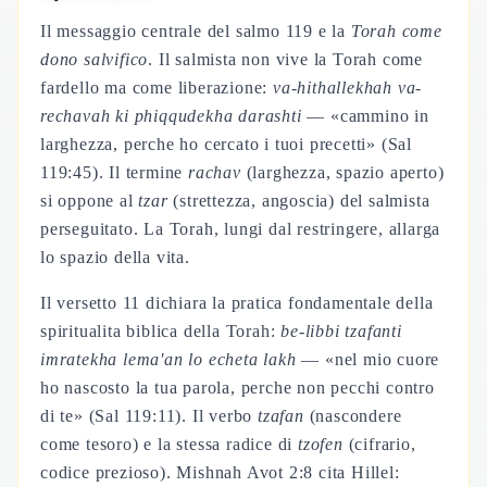
Il messaggio centrale del salmo 119 e la
Torah come
dono salvifico
. Il salmista non vive la Torah come
fardello ma come liberazione:
va-hithallekhah va-
rechavah ki phiqqudekha darashti
— «cammino in
larghezza, perche ho cercato i tuoi precetti» (Sal
119:45). Il termine
rachav
(larghezza, spazio aperto)
si oppone al
tzar
(strettezza, angoscia) del salmista
perseguitato. La Torah, lungi dal restringere, allarga
lo spazio della vita.
Il versetto 11 dichiara la pratica fondamentale della
spiritualita biblica della Torah:
be-libbi tzafanti
imratekha lema'an lo echeta lakh
— «nel mio cuore
ho nascosto la tua parola, perche non pecchi contro
di te» (Sal 119:11). Il verbo
tzafan
(nascondere
come tesoro) e la stessa radice di
tzofen
(cifrario,
codice prezioso). Mishnah Avot 2:8 cita Hillel: