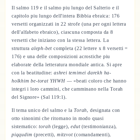
Il salmo 119 e il salmo piu lungo del Salterio e il
capitolo piu lungo dell'intera Bibbia ebraica: 176
versetti organizzati in 22 strofe (una per ogni lettera
dell'alfabeto ebraico), ciascuna composta da 8
versetti che iniziano con la stessa lettera. La
struttura
aleph-bet
completa (22 lettere x 8 versetti =
176) e una delle composizioni acrostiche piu
elaborate della letteratura mondiale antica. Si apre
con la beatitudine:
ashrei temimei darekh ha-
holkhim be-torat YHWH
— «beati coloro che hanno
integri i loro cammini, che camminano nella Torah
del Signore» (Sal 119:1).
Il tema unico del salmo e la
Torah
, designata con
otto sinonimi che ritornano in modo quasi
sistematico:
torah
(legge),
edut
(testimonianza),
piqqudim
(precetti),
mitzvot
(comandamenti),