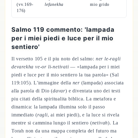
(vv.169-
lefanekha
mio grido
176)
Salmo 119 commento: 'lampada
per i miei piedi e luce per il mio
sentiero'
Il versetto 105 e il piu noto del salmo:
ner le-ragli
devarekha ve-or li-netivati
— «lampada per i miei
piedi e luce per il mio sentiero la tua parola» (Sal
119:105). L'immagine della
ner
(lampada) associata
alla parola di Dio (
davar
) e diventata uno dei testi
piu citati della spiritualita biblica. La metafora e
dinamica: la lampada illumina solo il passo
immediato (
ragli
, ai miei piedi), e la luce si rivela
mentre si cammina lungo il sentiero (
netivah
). La
Torah non da una mappa completa del futuro ma