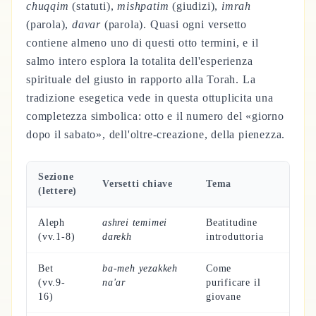
chuqqim
(statuti),
mishpatim
(giudizi),
imrah
(parola),
davar
(parola). Quasi ogni versetto
contiene almeno uno di questi otto termini, e il
salmo intero esplora la totalita dell'esperienza
spirituale del giusto in rapporto alla Torah. La
tradizione esegetica vede in questa ottuplicita una
completezza simbolica: otto e il numero del «giorno
dopo il sabato», dell'oltre-creazione, della pienezza.
Sezione
Versetti chiave
Tema
(lettere)
Aleph
ashrei temimei
Beatitudine
(vv.1-8)
darekh
introduttoria
Bet
ba-meh yezakkeh
Come
(vv.9-
na'ar
purificare il
16)
giovane