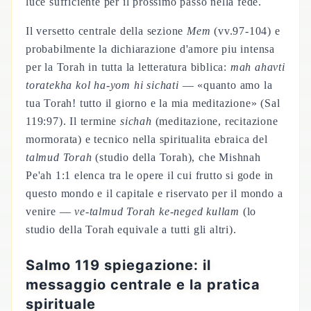
luce sufficiente per il prossimo passo nella fede.
Il versetto centrale della sezione
Mem
(vv.97-104) e
probabilmente la dichiarazione d'amore piu intensa
per la Torah in tutta la letteratura biblica:
mah ahavti
toratekha kol ha-yom hi sichati
— «quanto amo la
tua Torah! tutto il giorno e la mia meditazione» (Sal
119:97). Il termine
sichah
(meditazione, recitazione
mormorata) e tecnico nella spiritualita ebraica del
talmud Torah
(studio della Torah), che Mishnah
Pe'ah 1:1 elenca tra le opere il cui frutto si gode in
questo mondo e il capitale e riservato per il mondo a
venire —
ve-talmud Torah ke-neged kullam
(lo
studio della Torah equivale a tutti gli altri).
Salmo 119 spiegazione: il
messaggio centrale e la pratica
spirituale