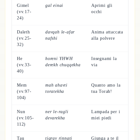
Gimel
gal einai
Aprimi gli
(vv.17-
occhi
24)
Daleth
davqah le-afar
Anima attaccata
(vv.25-
nafshi
alla polvere
32)
He
horeni YHWH
Insegnami la
(vv.33-
derekh chuqqekha
via
40)
Mem
mah ahavti
Quanto amo la
(vv.97-
toratekha
tua Torah!
104)
Nun
ner le-ragli
Lampada per i
(vv.105-
devarekha
miei piedi
112)
Tau
tiqrav rinnati
Giunga a te il