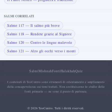
SALMI CORRELATI
Salmo 117 — Il salmo più breve
Salmo 118 — Rendete grazie al Signore
Salmo 120 — Contro le lingue malevole
Salmo 121 — Alzo gli occhi verso i monti
Salmi
Mishnah
Fonti
Halakhah
Quiz
I contenuti di TeoCentro sono strumenti di orientamento e ampliamento
della consapevolezza sui temi trattati. Non sostituiscono lo studio delle
fonti primarie — ne sono il punto di partenza.
© 2026 TeoCentro. Tutti i diritti riservati.