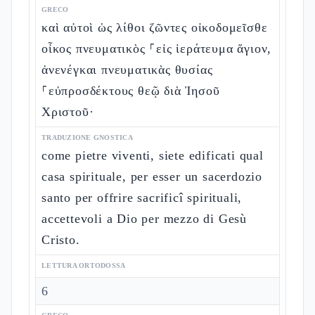
GRECO
καὶ αὐτοὶ ὡς λίθοι ζῶντες οἰκοδομεῖσθε
οἶκος πνευματικὸς ⸀εἰς ἱεράτευμα ἅγιον,
ἀνενέγκαι πνευματικὰς θυσίας
⸀εὐπροσδέκτους θεῷ διὰ Ἰησοῦ
Χριστοῦ·
TRADUZIONE GNOSTICA
come pietre viventi, siete edificati qual
casa spirituale, per esser un sacerdozio
santo per offrire sacrificî spirituali,
accettevoli a Dio per mezzo di Gesù
Cristo.
LETTURA ORTODOSSA
6