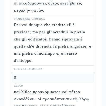
οἱ οἰκοδομοῦντες οὗτος ἐγενήθη εἰς
κεφαλὴν γωνίας
TRADUZIONE GNOSTICA
Per voi dunque che credete ell'è
preziosa; ma per gl'increduli la pietra
che gli edificatori hanno riprovata è
quella ch'è divenuta la pietra angolare, e
una pietra d'inciampo e, un sasso
d'intoppo:
LETTURA ORTODOSSA
8
GRECO
καὶ λίθος προσκόμματος καὶ πέτρα
σκανδάλου· οἳ προσκόπτουσιν τῷ λόγῳ