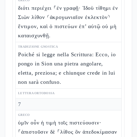
GRECO
διότι περιέχει ⸀ἐν γραφῇ· Ἰδοὺ τίθημι ἐν
Σιὼν λίθον ⸂ἀκρογωνιαῖον ἐκλεκτὸν⸃
ἔντιμον, καὶ ὁ πιστεύων ἐπ’ αὐτῷ οὐ μὴ
καταισχυνθῇ.
TRADUZIONE GNOSTICA
Poiché si legge nella Scrittura: Ecco, io
pongo in Sion una pietra angolare,
eletta, preziosa; e chiunque crede in lui
non sarà confuso.
LETTURA ORTODOSSA
7
GRECO
ὑμῖν οὖν ἡ τιμὴ τοῖς πιστεύουσιν·
⸀ἀπιστοῦσιν δὲ ⸀λίθος ὃν ἀπεδοκίμασαν