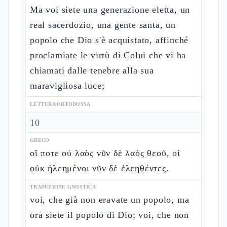
Ma voi siete una generazione eletta, un
real sacerdozio, una gente santa, un
popolo che Dio s'è acquistato, affinché
proclamiate le virtù di Colui che vi ha
chiamati dalle tenebre alla sua
maravigliosa luce;
LETTURA ORTODOSSA
10
GRECO
οἵ ποτε οὐ λαὸς νῦν δὲ λαὸς θεοῦ, οἱ
οὐκ ἠλεημένοι νῦν δὲ ἐλεηθέντες.
TRADUZIONE GNOSTICA
voi, che già non eravate un popolo, ma
ora siete il popolo di Dio; voi, che non