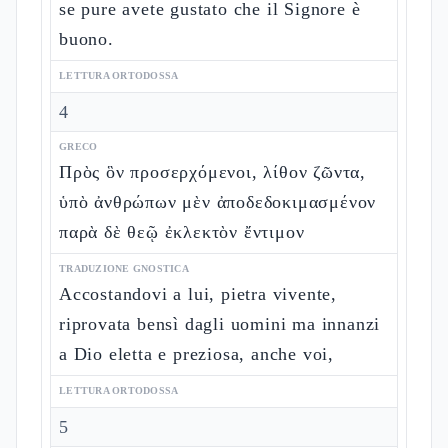
se pure avete gustato che il Signore è
buono.
LETTURA ORTODOSSA
4
GRECO
Πρὸς ὃν προσερχόμενοι, λίθον ζῶντα,
ὑπὸ ἀνθρώπων μὲν ἀποδεδοκιμασμένον
παρὰ δὲ θεῷ ἐκλεκτὸν ἔντιμον
TRADUZIONE GNOSTICA
Accostandovi a lui, pietra vivente,
riprovata bensì dagli uomini ma innanzi
a Dio eletta e preziosa, anche voi,
LETTURA ORTODOSSA
5