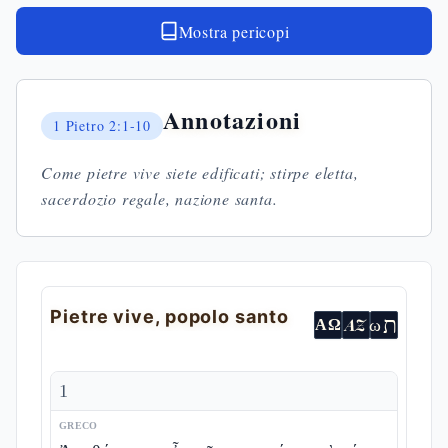
Mostra pericopi
Annotazioni
1 Pietro
2:1-10
Come pietre vive siete edificati; stirpe eletta,
sacerdozio regale, nazione santa.
Pietre vive, popolo santo
ת
AZ
ω
ΑΩ
1
GRECO