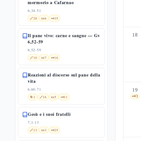
mormorio a Cafarnao
6,34-51
🔗
28
📜
6
🗝️
35
Il pane vivo: carne e sangue — Gv
18
6,52-59
6,52-59
🔗
10
📜
7
🗝️
16
Reazioni al discorso sul pane della
vita
6,60-71
19
🗝️
3
🌀
1
🔗
16
📜
5
🗝️
11
Gesù e i suoi fratelli
7,1-13
🔗
13
📜
3
🗝️
25