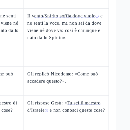
 ne senti
Il
vento/Spirito soffia dove vuole
e
ⓘ
 viene né
ne senti la voce, ma non sai da dove
nato dallo
viene né dove va: così è chiunque è
nato dallo Spirito».
me può
Gli replicò Nicodemo: «Come può
accadere questo?».
aestro di
Gli rispose Gesù: «
Tu sei il maestro
e cose?
d'Israele
e non conosci queste cose?
ⓘ