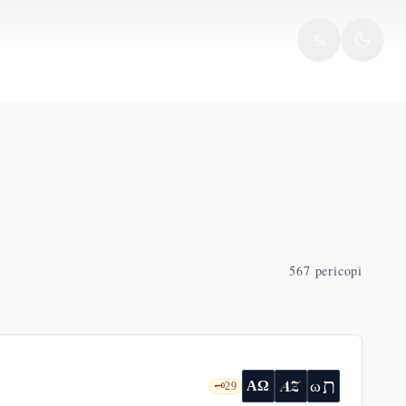
567
pericopi
ת
AZ
ω
ΑΩ
🗝️
29