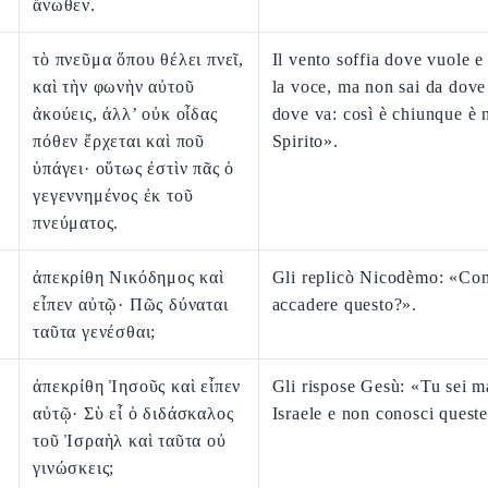
ἄνωθεν.
τὸ πνεῦμα ὅπου θέλει πνεῖ,
Il vento soffia dove vuole e
καὶ τὴν φωνὴν αὐτοῦ
la voce, ma non sai da dove
ἀκούεις, ἀλλ’ οὐκ οἶδας
dove va: così è chiunque è 
πόθεν ἔρχεται καὶ ποῦ
Spirito».
ὑπάγει· οὕτως ἐστὶν πᾶς ὁ
γεγεννημένος ἐκ τοῦ
πνεύματος.
ἀπεκρίθη Νικόδημος καὶ
Gli replicò Nicodèmo: «Co
εἶπεν αὐτῷ· Πῶς δύναται
accadere questo?».
ταῦτα γενέσθαι;
ἀπεκρίθη Ἰησοῦς καὶ εἶπεν
Gli rispose Gesù: «Tu sei m
αὐτῷ· Σὺ εἶ ὁ διδάσκαλος
Israele e non conosci quest
τοῦ Ἰσραὴλ καὶ ταῦτα οὐ
γινώσκεις;