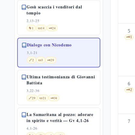
Gesù scaccia i venditori dal
tempio
2,13-25
🌀
1
📜
14
🗝️
24
5
🗝️
1
Dialogo con Nicodemo
3,1-21
🔗
2
📜
3
🗝️
29
Ultima testimonianza di Giovanni
Battista
6
🗝️
2
3,22-36
🔗
29
📜
21
🗝️
34
La Samaritana al pozzo: adorare
in spirito e verità — Gv 4,1-26
7
4,1-26