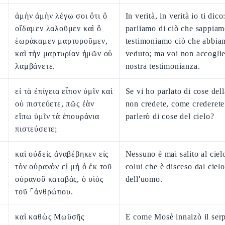
ἀμὴν ἀμὴν λέγω σοι ὅτι ὃ
In verità, in verità io ti dico
οἴδαμεν λαλοῦμεν καὶ ὃ
parliamo di ciò che sappiam
ἑωράκαμεν μαρτυροῦμεν,
testimoniamo ciò che abbia
καὶ τὴν μαρτυρίαν ἡμῶν οὐ
veduto; ma voi non accoglie
λαμβάνετε.
nostra testimonianza.
εἰ τὰ ἐπίγεια εἶπον ὑμῖν καὶ
Se vi ho parlato di cose dell
οὐ πιστεύετε, πῶς ἐὰν
non credete, come crederete
εἴπω ὑμῖν τὰ ἐπουράνια
parlerò di cose del cielo?
πιστεύσετε;
καὶ οὐδεὶς ἀναβέβηκεν εἰς
Nessuno è mai salito al ciel
τὸν οὐρανὸν εἰ μὴ ὁ ἐκ τοῦ
colui che è disceso dal cielo,
οὐρανοῦ καταβάς, ὁ υἱὸς
dell'uomo.
τοῦ ⸀ἀνθρώπου.
καὶ καθὼς Μωϋσῆς
E come Mosè innalzò il serp