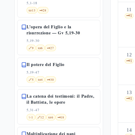
5,1-18
11
📜
13
🗝️
28
🗝️
1
L’opera del Figlio e la
risurrezione — Gv 5,19-30
5,19-30
🔗
9
📜
6
🗝️
27
12
🗝️
1
Il potere del Figlio
5,19-47
🔗
5
📜
4
🗝️
30
13
La catena dei testimoni: il Padre,
🗝️
1
il Battista, le opere
5,31-47
✨
1
🔗
12
📜
6
🗝️
18
14
Moltiplicazione dei pani