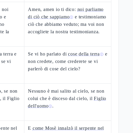
: noi
Amen, amen io ti dico:
noi parliamo
o e
di ciò che sappiamo
e testimoniamo
ⓘ
mo
ciò che abbiamo veduto; ma voi non
te la
accogliete la nostra testimonianza.
a terra e
Se vi ho parlato di
cose della terra
e
ⓘ
 se vi
non credete, come crederete se vi
parlerò di cose del cielo?
o, se non
Nessuno è mai salito al cielo, se non
 il Figlio
colui che è disceso dal cielo, il
Figlio
dell'uomo
.
ⓘ
ente nel
E
come Mosè innalzò il serpente nel