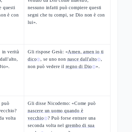
o;
venuto da Dio come maestro;
e questi
nessuno infatti può compiere questi
non è con
segni che tu compi, se Dio non è con
lui».
 in verità
Gli rispose Gesù: «
Amen, amen io ti
dall'alto,
dico
, se uno non
nasce dall'alto
,
ⓘ
ⓘ
Dio».
non può vedere il
regno di Dio
».
ⓘ
e può
Gli disse Nicodemo: «Come può
vecchio?
nascere un uomo quando è
da volta
vecchio
? Può forse entrare una
ⓘ
seconda volta nel
grembo di sua