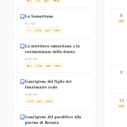
🌀
1
🔗
3
📜
3
🗝️
26
La Samaritana
8
🗝️
1
4,1-42
✨
1
🔗
24
📜
5
🗝️
41
La mietitura samaritana e la
testimonianza della donna
4,27-42
🌀
1
🔗
10
📜
6
🗝️
21
9
Guarigione del figlio del
funzionario reale
4,43-54
10
🔗
10
📜
1
🗝️
23
🗝️
1
Guarigione del paralitico alla
piscina di Betzatà