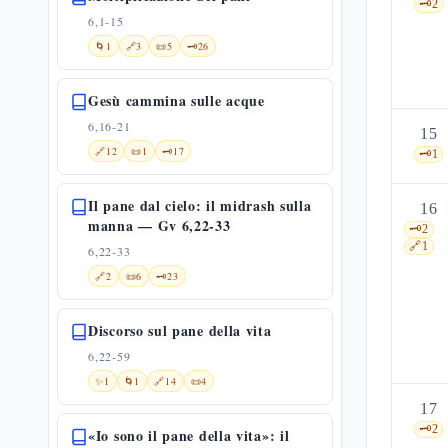
🗝️
2
6,1-15
🌀
1
🔗
3
📜
5
🗝️
26
Gesù cammina sulle acque
6,16-21
15
🔗
12
📜
1
🗝️
17
🗝️
1
Il pane dal cielo: il midrash sulla
16
manna — Gv 6,22-33
🗝️
2
🔗
1
6,22-33
🔗
2
📜
6
🗝️
23
Discorso sul pane della vita
6,22-59
✨
1
🌀
1
🔗
14
📜
4
17
🗝️
2
«Io sono il pane della vita»: il