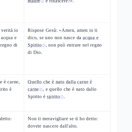
madre
e rinascere?».
ⓘ
 verità io
Rispose Gesù: «Amen, amen io ti
 acqua e
dico, se uno non nasce da
acqua e
 regno di
Spirito
, non può entrare nel regno
ⓘ
di Dio.
e è carne,
Quello che è nato dalla carne è
rito è
carne
, e quello che è nato dallo
ⓘ
Spirito è
spirito
.
ⓘ
detto:
Non ti meravigliare se ti ho detto:
dovete nascere dall'alto.