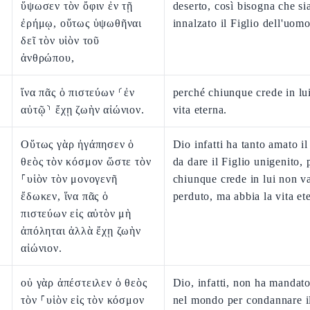
ὕψωσεν τὸν ὄφιν ἐν τῇ
deserto, così bisogna che si
ἐρήμῳ, οὕτως ὑψωθῆναι
innalzato il Figlio dell'uomo
δεῖ τὸν υἱὸν τοῦ
ἀνθρώπου,
ἵνα πᾶς ὁ πιστεύων ⸂ἐν
perché chiunque crede in lui
αὐτῷ⸃ ἔχῃ ζωὴν αἰώνιον.
vita eterna.
Οὕτως γὰρ ἠγάπησεν ὁ
Dio infatti ha tanto amato 
θεὸς τὸν κόσμον ὥστε τὸν
da dare il Figlio unigenito,
⸀υἱὸν τὸν μονογενῆ
chiunque crede in lui non v
ἔδωκεν, ἵνα πᾶς ὁ
perduto, ma abbia la vita et
πιστεύων εἰς αὐτὸν μὴ
ἀπόληται ἀλλὰ ἔχῃ ζωὴν
αἰώνιον.
οὐ γὰρ ἀπέστειλεν ὁ θεὸς
Dio, infatti, non ha mandato
τὸν ⸀υἱὸν εἰς τὸν κόσμον
nel mondo per condannare i