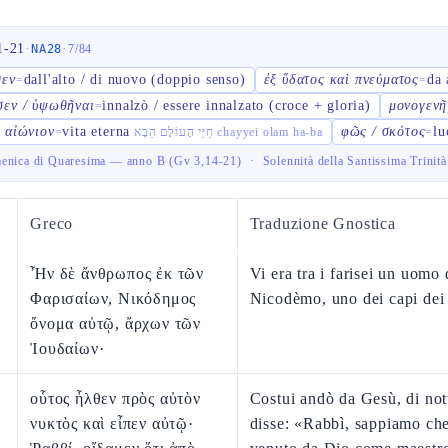
1-21
·
·
NA28
7
/
84
θεν
dall'alto / di nuovo (doppio senso)
ἐξ ὕδατος καὶ πνεύματος
da 
=
=
εν / ὑψωθῆναι
innalzò / essere innalzato (croce + gloria)
μονογενῆ
=
 αἰώνιον
vita eterna
φῶς / σκότος
lu
=
חַיֵּי הָעוֹלָם הַבָּא chayyei olam ha-ba
=
enica di Quaresima — anno B (Gv 3,14-21)
·
Solennità della Santissima Trini
Greco
Traduzione Gnostica
Ἦν δὲ ἄνθρωπος ἐκ τῶν
Vi era tra i farisei un uomo
Φαρισαίων, Νικόδημος
Nicodèmo, uno dei capi dei
ὄνομα αὐτῷ, ἄρχων τῶν
Ἰουδαίων·
οὗτος ἦλθεν πρὸς αὐτὸν
Costui andò da Gesù, di nott
νυκτὸς καὶ εἶπεν αὐτῷ·
disse: «Rabbì, sappiamo che