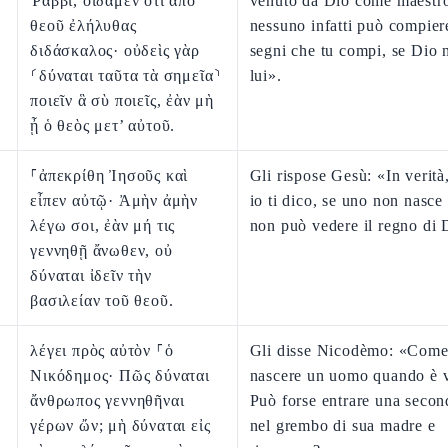
Ῥαββί, οἴδαμεν ὅτι ἀπὸ
venuto da Dio come maestr
θεοῦ ἐλήλυθας
nessuno infatti può compier
διδάσκαλος· οὐδεὶς γὰρ
segni che tu compi, se Dio 
⸂δύναται ταῦτα τὰ σημεῖα⸃
lui».
ποιεῖν ἃ σὺ ποιεῖς, ἐὰν μὴ
ᾖ ὁ θεὸς μετ’ αὐτοῦ.
⸀ἀπεκρίθη Ἰησοῦς καὶ
Gli rispose Gesù: «In verità,
εἶπεν αὐτῷ· Ἀμὴν ἀμὴν
io ti dico, se uno non nasce 
λέγω σοι, ἐὰν μή τις
non può vedere il regno di 
γεννηθῇ ἄνωθεν, οὐ
δύναται ἰδεῖν τὴν
βασιλείαν τοῦ θεοῦ.
λέγει πρὸς αὐτὸν ⸀ὁ
Gli disse Nicodèmo: «Com
Νικόδημος· Πῶς δύναται
nascere un uomo quando è 
ἄνθρωπος γεννηθῆναι
Può forse entrare una secon
γέρων ὤν; μὴ δύναται εἰς
nel grembo di sua madre e