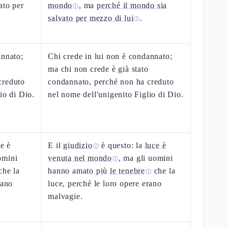
ato per
mondo
, ma
perché il mondo sia
ⓘ
salvato per mezzo di lui
.
ⓘ
annato;
Chi crede in lui non è condannato;
ma chi non crede è già stato
creduto
condannato, perché non ha creduto
io di Dio.
nel nome dell'unigenito Figlio di Dio.
ce è
E il
giudizio
è questo: la
luce è
ⓘ
omini
venuta nel mondo
, ma gli uomini
ⓘ
che la
hanno amato più
le tenebre
che la
ⓘ
rano
luce, perché le loro opere erano
malvagie.