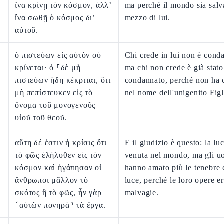
ἵνα κρίνῃ τὸν κόσμον, ἀλλ’
ma perché il mondo sia salv
ἵνα σωθῇ ὁ κόσμος δι’
mezzo di lui.
αὐτοῦ.
ὁ πιστεύων εἰς αὐτὸν οὐ
Chi crede in lui non è cond
κρίνεται· ὁ ⸀δὲ μὴ
ma chi non crede è già stato
πιστεύων ἤδη κέκριται, ὅτι
condannato, perché non ha 
μὴ πεπίστευκεν εἰς τὸ
nel nome dell'unigenito Figl
ὄνομα τοῦ μονογενοῦς
υἱοῦ τοῦ θεοῦ.
αὕτη δέ ἐστιν ἡ κρίσις ὅτι
E il giudizio è questo: la lu
τὸ φῶς ἐλήλυθεν εἰς τὸν
venuta nel mondo, ma gli u
κόσμον καὶ ἠγάπησαν οἱ
hanno amato più le tenebre 
ἄνθρωποι μᾶλλον τὸ
luce, perché le loro opere e
σκότος ἢ τὸ φῶς, ἦν γὰρ
malvagie.
⸂αὐτῶν πονηρὰ⸃ τὰ ἔργα.