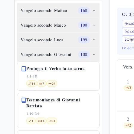
Vangelo secondo Matteo
160
Gv 3,
ἄνω
Vangelo secondo Marco
100
ὕψωσ
Vangelo secondo Luca
199
ζωὴν
IV dom
Vangelo secondo Giovanni
108
Vers.
Prologo: il Verbo fatto carne
1,1-18
1
🔗
14
📜
7
🗝️
29
🗝️
3
Testimonianza di Giovanni
Battista
1,19-34
2
🔗
1
📜
13
🗝️
24
🗝️
2