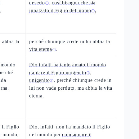
a
deserto
,
così bisogna che sia
ⓘ
,
innalzato il Figlio dell'uomo
,
ⓘ
 abbia la
perché chiunque crede in lui abbia la
vita eterna
.
ⓘ
il mondo
Dio infatti ha tanto amato il mondo
 perché
da dare il Figlio unigenito
,
ⓘ
ada
unigenito
, perché chiunque crede in
ⓘ
erna.
lui non vada perduto, ma abbia la vita
eterna.
 il Figlio
Dio, infatti, non ha mandato il Figlio
l mondo,
nel mondo per
condannare il