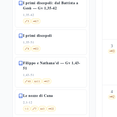
I primi discepoli: dal Battista a
Gesù — Gv 1,35-42
1,35-42
🔗
5
🗝️
17
I primi discepoli
1,35-51
3
🔗
8
🗝️
22
🗝️
3
Filippo e Nathana'el — Gv 1,43-
51
1,43-51
🔗
40
📜
11
🗝️
17
4
Le nozze di Cana
🗝️
2
2,1-12
✨
1
🔗
7
📜
3
🗝️
22