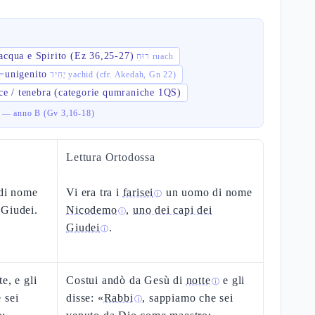
acqua e Spirito (Ez 36,25-27)
רוּחַ ruach
unigenito
=
יָחִיד yachid (cfr. Akedah, Gn 22)
ce / tenebra (categorie qumraniche 1QS)
tà — anno B (Gv 3,16-18)
Lettura Ortodossa
 di nome
Vi era tra i
farisei
un uomo di nome
ⓘ
 Giudei.
Nicodemo
,
uno dei capi dei
ⓘ
Giudei
.
ⓘ
e, e gli
Costui andò da Gesù di
notte
e gli
ⓘ
 sei
disse: «
Rabbi
, sappiamo che sei
ⓘ