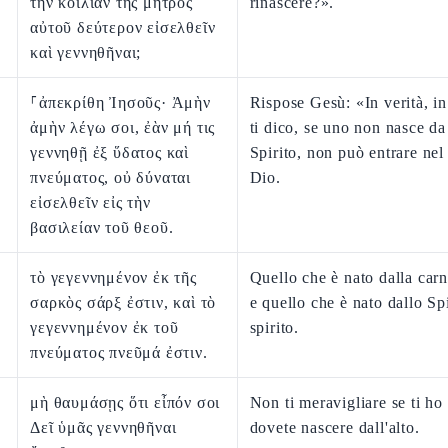
τὴν κοιλίαν τῆς μητρὸς
rinascere?».
αὐτοῦ δεύτερον εἰσελθεῖν
καὶ γεννηθῆναι;
⸀ἀπεκρίθη Ἰησοῦς· Ἀμὴν
Rispose Gesù: «In verità, in
ἀμὴν λέγω σοι, ἐὰν μή τις
ti dico, se uno non nasce da
γεννηθῇ ἐξ ὕδατος καὶ
Spirito, non può entrare nel
πνεύματος, οὐ δύναται
Dio.
εἰσελθεῖν εἰς τὴν
βασιλείαν τοῦ θεοῦ.
τὸ γεγεννημένον ἐκ τῆς
Quello che è nato dalla carn
σαρκὸς σάρξ ἐστιν, καὶ τὸ
e quello che è nato dallo Spi
γεγεννημένον ἐκ τοῦ
spirito.
πνεύματος πνεῦμά ἐστιν.
μὴ θαυμάσῃς ὅτι εἶπόν σοι
Non ti meravigliare se ti ho 
Δεῖ ὑμᾶς γεννηθῆναι
dovete nascere dall'alto.