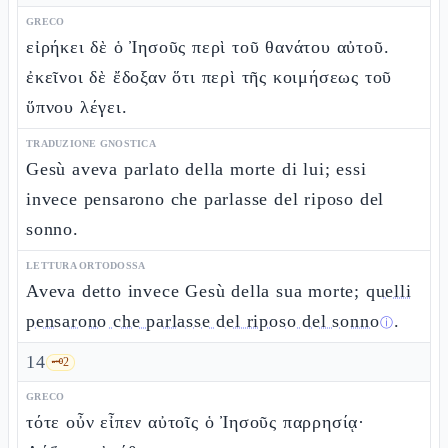
GRECO
εἰρήκει δὲ ὁ Ἰησοῦς περὶ τοῦ θανάτου αὐτοῦ.
ἐκεῖνοι δὲ ἔδοξαν ὅτι περὶ τῆς κοιμήσεως τοῦ
ὕπνου λέγει.
TRADUZIONE GNOSTICA
Gesù aveva parlato della morte di lui; essi
invece pensarono che parlasse del riposo del
sonno.
LETTURA ORTODOSSA
Aveva detto invece Gesù della sua morte;
quelli
pensarono che parlasse del riposo del sonno
.
ⓘ
14
🗝️
2
GRECO
τότε οὖν εἶπεν αὐτοῖς ὁ Ἰησοῦς παρρησίᾳ·