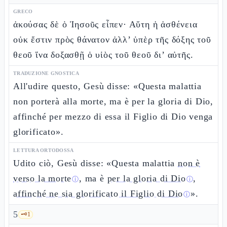
GRECO
ἀκούσας δὲ ὁ Ἰησοῦς εἶπεν· Αὕτη ἡ ἀσθένεια
οὐκ ἔστιν πρὸς θάνατον ἀλλ’ ὑπὲρ τῆς δόξης τοῦ
θεοῦ ἵνα δοξασθῇ ὁ υἱὸς τοῦ θεοῦ δι’ αὐτῆς.
TRADUZIONE GNOSTICA
All'udire questo, Gesù disse: «Questa malattia
non porterà alla morte, ma è per la gloria di Dio,
affinché per mezzo di essa il Figlio di Dio venga
glorificato».
LETTURA ORTODOSSA
Udito ciò, Gesù disse: «Questa malattia
non è
verso la morte
, ma è
per la gloria di Dio
,
ⓘ
ⓘ
affinché ne sia glorificato il Figlio di Dio
».
ⓘ
5
🗝️
1