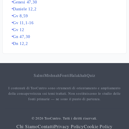
Genesi 47,30
Daniele 12,2
Gv 8,59
Gv 11,1-16
Gv 12
Gn 47,30
Dn 12,2
Salmi
Mishnah
Fonti
Halakhah
Quiz
I contenuti di TeoCentro sono strumenti di orientamento e ampliamento
della consapevolezza sui temi trattati. Non sostituiscono lo studio delle
fonti primarie — ne sono il punto di partenza.
© 2026 TeoCentro. Tutti i diritti riservati.
Chi Siamo
Contatti
Privacy Policy
Cookie Policy