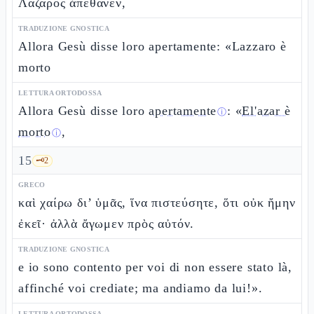
Λάζαρος ἀπέθανεν,
TRADUZIONE GNOSTICA
Allora Gesù disse loro apertamente: «Lazzaro è
morto
LETTURA ORTODOSSA
Allora Gesù disse loro
apertamente
: «
El'azar è
ⓘ
morto
,
ⓘ
15
🗝️
2
GRECO
καὶ χαίρω δι’ ὑμᾶς, ἵνα πιστεύσητε, ὅτι οὐκ ἤμην
ἐκεῖ· ἀλλὰ ἄγωμεν πρὸς αὐτόν.
TRADUZIONE GNOSTICA
e io sono contento per voi di non essere stato là,
affinché voi crediate; ma andiamo da lui!».
LETTURA ORTODOSSA