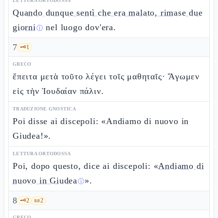
LETTURA ORTODOSSA
Quando dunque sentì che era malato, rimase due
giorni
nel luogo dov'era.
ⓘ
7
🗝️
1
GRECO
ἔπειτα μετὰ τοῦτο λέγει τοῖς μαθηταῖς· Ἄγωμεν
εἰς τὴν Ἰουδαίαν πάλιν.
TRADUZIONE GNOSTICA
Poi disse ai discepoli: «Andiamo di nuovo in
Giudea!».
LETTURA ORTODOSSA
Poi, dopo questo, dice ai discepoli: «
Andiamo di
nuovo in Giudea
».
ⓘ
8
🗝️
2
📜
2
GRECO