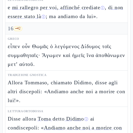
e
mi rallegro per voi, affinché crediate
,
di non
ⓘ
essere stato là
; ma andiamo da lui».
ⓘ
16
🗝️
2
GRECO
εἶπεν οὖν Θωμᾶς ὁ λεγόμενος Δίδυμος τοῖς
συμμαθηταῖς· Ἄγωμεν καὶ ἡμεῖς ἵνα ἀποθάνωμεν
μετ’ αὐτοῦ.
TRADUZIONE GNOSTICA
Allora Tommaso, chiamato Dìdimo, disse agli
altri discepoli: «Andiamo anche noi a morire con
lui!».
LETTURA ORTODOSSA
Disse allora
Toma detto Didimo
ai
ⓘ
condiscepoli: «
Andiamo anche noi a morire con