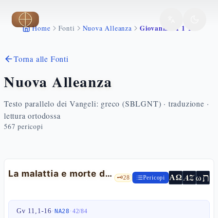
Vai al contenuto principale
Giovanni 11 1 16
Home
Fonti
Nuova Alleanza
Torna alle Fonti
Nuova Alleanza
Testo parallelo dei Vangeli: greco (SBLGNT) · traduzione ·
lettura ortodossa
567
pericopi
La malattia e morte di Lazzaro
ת
AZ
ω
ΑΩ
🗝️
28
Pericopi
Gv 11,1-16
·
·
NA28
42
/
84