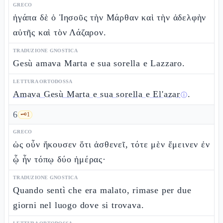
GRECO
ἠγάπα δὲ ὁ Ἰησοῦς τὴν Μάρθαν καὶ τὴν ἀδελφὴν
αὐτῆς καὶ τὸν Λάζαρον.
TRADUZIONE GNOSTICA
Gesù amava Marta e sua sorella e Lazzaro.
LETTURA ORTODOSSA
Amava Gesù Marta e sua sorella e El'azar
.
ⓘ
6
🗝️
1
GRECO
ὡς οὖν ἤκουσεν ὅτι ἀσθενεῖ, τότε μὲν ἔμεινεν ἐν
ᾧ ἦν τόπῳ δύο ἡμέρας·
TRADUZIONE GNOSTICA
Quando sentì che era malato, rimase per due
giorni nel luogo dove si trovava.