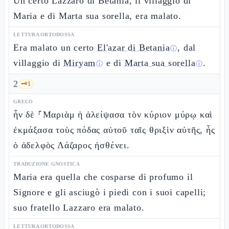
Un certo Lazzaro di Betània, il villaggio di
Maria e di Marta sua sorella, era malato.
LETTURA ORTODOSSA
Era malato un certo
El'azar di Betania
, dal
ⓘ
villaggio di
Miryam
e di
Marta sua sorella
.
ⓘ
ⓘ
2
🗝️
1
GRECO
ἦν δὲ ⸀Μαριὰμ ἡ ἀλείψασα τὸν κύριον μύρῳ καὶ
ἐκμάξασα τοὺς πόδας αὐτοῦ ταῖς θριξὶν αὐτῆς, ἧς
ὁ ἀδελφὸς Λάζαρος ἠσθένει.
TRADUZIONE GNOSTICA
Maria era quella che cosparse di profumo il
Signore e gli asciugò i piedi con i suoi capelli;
suo fratello Lazzaro era malato.
LETTURA ORTODOSSA