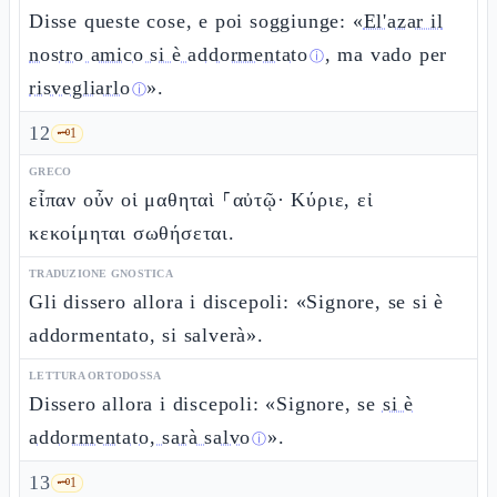
Disse queste cose, e poi soggiunge: «
El'azar il
nostro amico si è addormentato
, ma vado per
ⓘ
risvegliarlo
».
ⓘ
12
🗝️
1
GRECO
εἶπαν οὖν οἱ μαθηταὶ ⸀αὐτῷ· Κύριε, εἰ
κεκοίμηται σωθήσεται.
TRADUZIONE GNOSTICA
Gli dissero allora i discepoli: «Signore, se si è
addormentato, si salverà».
LETTURA ORTODOSSA
Dissero allora i discepoli: «Signore, se
si è
addormentato, sarà salvo
».
ⓘ
13
🗝️
1