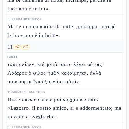
ma se cammina di notte, inciampa, perché la
luce non è in lui».
LETTURA ORTODOSSA
Ma se uno cammina di notte,
inciampa, perché
la luce non è in lui
».
ⓘ
11
🗝️
2
🔗
2
GRECO
ταῦτα εἶπεν, καὶ μετὰ τοῦτο λέγει αὐτοῖς·
Λάζαρος ὁ φίλος ἡμῶν κεκοίμηται, ἀλλὰ
πορεύομαι ἵνα ἐξυπνίσω αὐτόν.
TRADUZIONE GNOSTICA
Disse queste cose e poi soggiunse loro:
«Lazzaro, il nostro amico, si è addormentato; ma
io vado a svegliarlo».
LETTURA ORTODOSSA