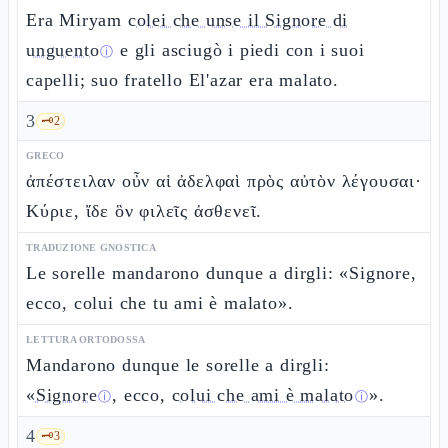
Era Miryam
colei che unse il Signore di
unguento
e gli asciugò i piedi con i suoi
ⓘ
capelli; suo fratello El'azar era malato.
3
🗝️
2
GRECO
ἀπέστειλαν οὖν αἱ ἀδελφαὶ πρὸς αὐτὸν λέγουσαι·
Κύριε, ἴδε ὃν φιλεῖς ἀσθενεῖ.
TRADUZIONE GNOSTICA
Le sorelle mandarono dunque a dirgli: «Signore,
ecco, colui che tu ami è malato».
LETTURA ORTODOSSA
Mandarono dunque le sorelle a dirgli:
«
Signore
, ecco,
colui che ami è malato
».
ⓘ
ⓘ
4
🗝️
3