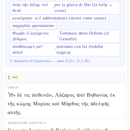
ὑπὲρ τῆς δόξης τοῦ
per la gloria di Dio (la δόξα →
=
θεοῦ
croce)
κεκοίμηται
si è addormentato (morte come sonno)
=
παρρησίᾳ
apertamente
=
Θωμᾶς ὁ λεγόμενος
Tommaso detto Dìdimo (il
=
Δίδυμος
Gemello)
ἀποθάνωμεν μετ'
moriamo con lui (fedeltà
=
αὐτοῦ
tragica)
V domenica di Quaresima — anno A (Gv 11,1-45)
1
🗝️
3
GRECO
Ἦν δέ τις ἀσθενῶν, Λάζαρος ἀπὸ Βηθανίας ἐκ
τῆς κώμης Μαρίας καὶ Μάρθας τῆς ἀδελφῆς
αὐτῆς.
TRADUZIONE GNOSTICA